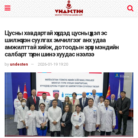
Цусны хавдартай хүүхдэд цусны үүдэл эс
шилжүүлэн суулгах эмчилгээг анх удаа
амжилттай хийж, дотоодын эрүүл мэндийн
салбарт түүхэн шинэ хуудас нээлээ
by
undesten
2026-01-19 19:20