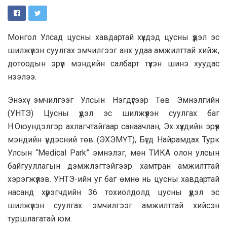
Монгол Улсад цусны хавдартай хүүхдэд цусны үүдэл эс
шилжүүлэн суулгах эмчилгээг анх удаа амжилттай хийж,
дотоодын эрүүл мэндийн салбарт түүхэн шинэ хуудас
нээлээ.
Энэхүү эмчилгээг Улсын Нэгдүгээр Төв Эмнэлгийн
(УНТЭ) Цусны үүдэл эс шилжүүлэн суулгах баг
Н.Оюундэлгэр ахлагчтайгаар санаачлан, Эх хүүхдийн эрүүл
мэндийн үндэсний төв (ЭХЭМҮТ), Бүгд Найрамдах Турк
Улсын “Medical Park” эмнэлэг, мөн ТИКА олон улсын
байгууллагын дэмжлэгтэйгээр хамтран амжилттай
хэрэгжүүлэв. УНТЭ-ийн уг баг өмнө нь цусны хавдартай
насанд хүрэгчдийн 36 тохиолдолд цусны үүдэл эс
шилжүүлэн суулгах эмчилгээг амжилттай хийсэн
туршлагатай юм.