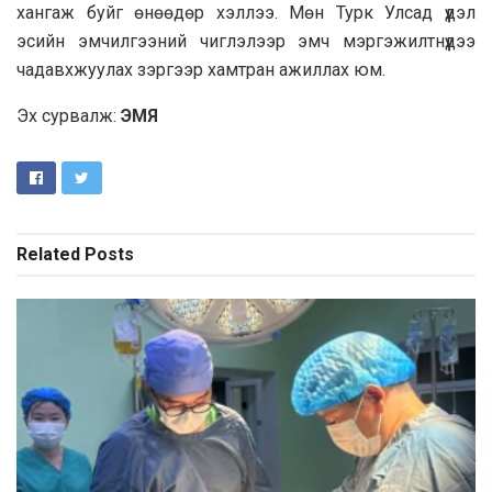
хангаж буйг өнөөдөр хэллээ. Мөн Турк Улсад үүдэл
эсийн эмчилгээний чиглэлээр эмч мэргэжилтнүүдээ
чадавхжуулах зэргээр хамтран ажиллах юм.
Эх сурвалж:
ЭМЯ
Related
Posts