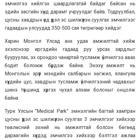
эмчилгээ хийлгэх шаардлагатай байдаг байсан нь
эдийн засгийн хүнд дарамт учруулдаг байв. Тодруулбал,
цусны хавдрын үед үүдэл эс шилжүүлэн суулгах эмчилгээг
гадаадын улсуудад 350-500 сая төгрөгөөр хийдэг.
Харин Монгол Улсад анх удаа амжилттай хийж
эхэлснээр иргэдийн гадаад руу урсах зардлыг
бууруулах, эх орондоо чанартай тусламж үйлчилгээ авах
бодит боломж бүрдэж байна. Энэхүү амжилт нь
Монголын эрүүл мэндийн салбарын хөгжил, ялангуяа
хүүхдийн цус, хавдрын тусламж үйлчилгээний чадавхыг
шинэ түвшинд хүргэх чухал алхам болсныг онцолж
байна.
Турк Улсын “Medical Park” эмнэлгийн багтай хамтран
цусны үүдэл эс шилжүүлэн суулгах 3 эмчилгээг хийхээр
төвлөсний эхний нь амжилттай болсон бөгөөд
дараагийн хүүхдэд эмчилгээ хийхээр бэлтгэл ажлаа