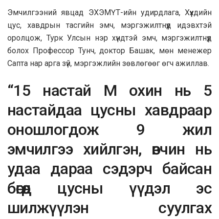
Эмчилгээний явцад ЭХЭМҮТ-ийн удирдлага, Хүүхдийн
цус, хавдрын тасгийн эмч, мэргэжилтнүүд идэвхтэй
оролцож, Турк Улсын нэр хүндтэй эмч, мэргэжилтнүүд
болох Профессор Тунч, доктор Башак, мөн менежер
Сапта нар арга зүй, мэргэжлийн зөвлөгөөг өгч ажиллав.
“15 настай М охин нь 5
настайдаа цусны хавдраар
оношлогдож 9 жил
эмчилгээ хийлгэн, өвчин нь
удаа дараа сэдэрч байсан
бөгөөд цусны үүдэл эс
шилжүүлэн суулгах