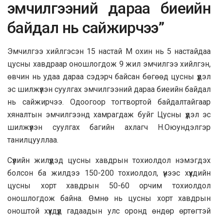
эмчилгээний дараа биеийн
байдал нь сайжирчээ”
Эмчилгээ хийлгэсэн 15 настай М охин нь 5 настайдаа
цусны хавдраар оношлогдож 9 жил эмчилгээ хийлгэн,
өвчин нь удаа дараа сэдэрч байсан бөгөөд цусны үүдэл
эс шилжүүлэн суулгах эмчилгээний дараа биеийн байдал
нь сайжирчээ. Одоогоор тогтвортой байдалтайгаар
хяналтын эмчилгээнд хамрагдаж буйг Цусны үүдэл эс
шилжүүлэн суулгах багийн ахлагч Н.Оюундэлгэр
танилцууллаа.
Сүүлийн жилүүдэд цусны хавдрын тохиолдол нэмэгдэх
болсон ба жилдээ 150-200 тохиолдол, үүнээс хүүхдийн
цусны хорт хавдрын 50-60 орчим тохиолдол
оношлогдож байна. Өмнө нь цусны хорт хавдрын
оноштой хүүхдүүд гадаадын улс оронд өндөр өртөгтэй