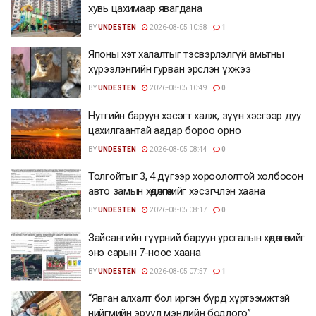
хувь цахимаар явагдана
BY
UNDESTEN
2026-08-05 10:58
1
Японы хэт халалтыг тэсвэрлэлгүй амьтны
хүрээлэнгийн гурван эрслэн үхжээ
BY
UNDESTEN
2026-08-05 10:49
0
Нутгийн баруун хэсэгт халж, зүүн хэсгээр дуу
цахилгаантай аадар бороо орно
BY
UNDESTEN
2026-08-05 08:44
0
Толгойтыг 3, 4 дүгээр хороололтой холбосон
авто замын хөдөлгөөнийг хэсэгчлэн хаана
BY
UNDESTEN
2026-08-05 08:17
0
Зайсангийн гүүрний баруун урсгалын хөдөлгөөнийг
энэ сарын 7-ноос хаана
BY
UNDESTEN
2026-08-05 07:57
1
“Явган алхалт бол иргэн бүрд хүртээмжтэй
нийгмийн эрүүл мэндийн бодлого”