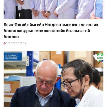
Баян-Өлгий аймгийн Нэгдсэн эмнэлэгт үе солих
болон хавдрын мэс засал хийх боломжтой
боллоо
2026-03-23 09:35