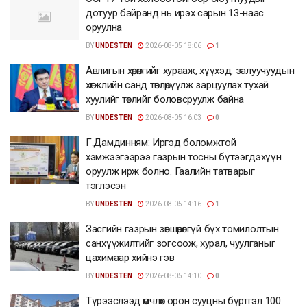
дотуур байранд нь ирэх сарын 13-наас
оруулна
BY
UNDESTEN
2026-08-05 18:06
1
Авлигын хөрөнгийг хурааж, хүүхэд, залуучуудын
хөгжлийн санд төвлөрүүлж зарцуулах тухай
хуулийг төслийг боловсруулж байна
BY
UNDESTEN
2026-08-05 16:03
0
Г.Дамдинням: Иргэд боломжтой
хэмжээгээрээ газрын тосны бүтээгдэхүүн
оруулж ирж болно. Гаалийн татварыг
тэглэсэн
BY
UNDESTEN
2026-08-05 14:16
1
Засгийн газрын зөвшөөрөлгүй бүх томилолтын
санхүүжилтийг зогсоож, хурал, чуулганыг
цахимаар хийнэ гэв
BY
UNDESTEN
2026-08-05 14:10
0
Түрээслээд өмчлөх орон сууцны бүртгэл 100