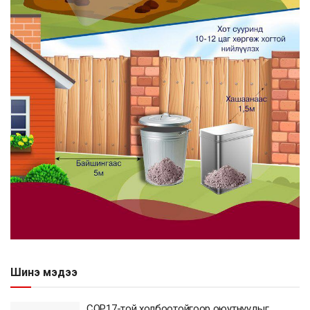
Шинэ мэдээ
COP17-той холбоотойгоор оюутнуудыг