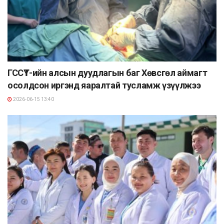
ГССҮТ-ийн алсын дуудлагын баг Хөвсгөл аймагт
осолдсон иргэнд яаралтай тусламж үзүүлжээ
2026-06-15 13:40