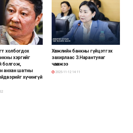
гт холбогдох
Хөгжлийн банкны гүйцэтгэх
анкны хэргийг
захирлаас З.Нарантуяаг
й болгож,
чөлөөлжээ
н анхан шатны
2025-11-12 14:11
йдвэрийг хүчингүй
52