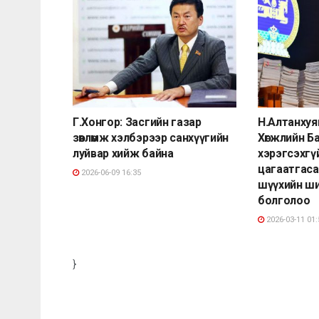
Г.Хонгор: Засгийн газар
Н.Алтанхуя
зөвлөмж хэлбэрээр санхүүгийн
Хөгжлийн Б
луйвар хийж байна
хэрэгсэхгү
цагаатгаса
2026-06-09 16:35
шүүхийн ши
болголоо
2026-03-11 01:
}