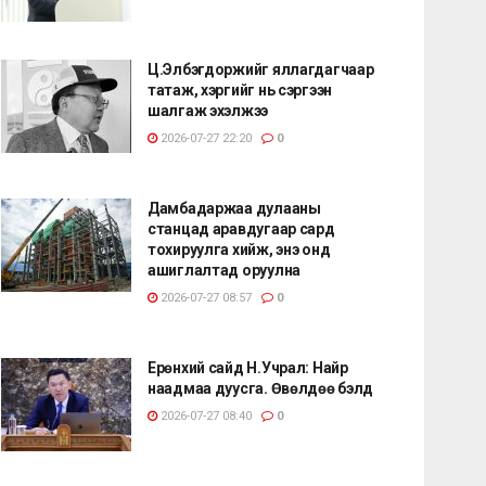
Ц.Элбэгдоржийг яллагдагчаар
татаж, хэргийг нь сэргээн
шалгаж эхэлжээ
2026-07-27 22:20
0
Дамбадаржаа дулааны
станцад аравдугаар сард
тохируулга хийж, энэ онд
ашиглалтад оруулна
2026-07-27 08:57
0
Ерөнхий сайд Н.Учрал: Найр
наадмаа дуусга. Өвөлдөө бэлд
2026-07-27 08:40
0