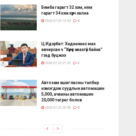
Бямба гарагт 32 хэм, ням
гарагт 34 хэм хүрч хална
2026-07-24 14:33
0
Ц.Идэрбат: Хөдөөнөөс мах
авчирсан ч “Хүмүүс авахгүй байна”
гээд буцжээ
2026-07-23 21:23
3
Автозам ашигласны төлбөр
нэмэгдэж суудлын автомашин
5,000, ачааны автомашин
20,000 төгрөг болов
2026-07-23 20:58
0