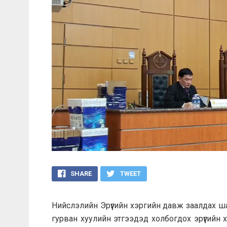
SHARE
TWEET
Нийслэлийн Эрүүгийн хэргийн давж заалдах ша
гурван хуулийн этгээдэд холбогдох эрүүгийн