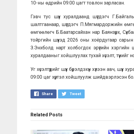
10-ны өдрийн 09:00 цагт товлон зарласан.
Гэвч тус шүүх хуралдаанд шүүгдэгч Г.Байга
шалтгаанаар, шүүгдэгч П.Мягмардоржийн өмгөө
өмгөөлөгч Б.Баатарсайхан нар Баянзүрх, Сүхба
тойргийн шүүхэд 2026 оны хоёрдугаар сарын
З.Энхболд нарт холбогдох эрүүгийн хэргийн ш
хуралдааныг хойшлуулах тухай хүсэлт, түүнийг 
Уг хүсэлтүүдийг шүүх бүрэлдэхүүн хүлээн авч, ш
09:00 цаг хүртэл хойшлуулж шийдвэрлэсэн бо
Share
Tweet
Related
Posts