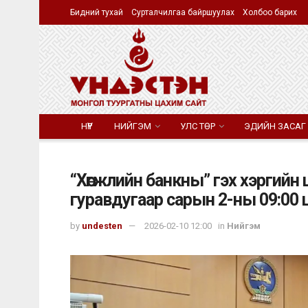
Бидний тухай
Сурталчилгаа байршуулах
Холбоо барих
НҮҮР
НИЙГЭМ
УЛС ТӨР
ЭДИЙН ЗАСАГ
“Хөгжлийн банкны” гэх хэргийн
гуравдугаар сарын 2-ны 09:00 
by
undesten
2026-02-10 12:00
in
Нийгэм