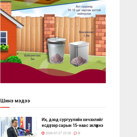
Шинэ мэдээ
Их, дээд сургуулийн хичээлийг
есдүгээр сарын 15-наас эхлүүлнэ
2026-07-27 22:50
0