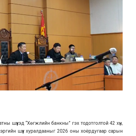
тны шүүхэд “Хөгжлийн банкны” гэх тодотголтой 42 хүн,
 хэргийн шүүх хуралдааныг 2026 оны хоёрдугаар сарын