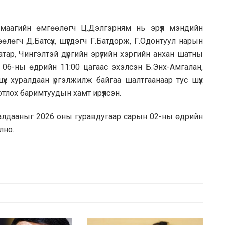
льмаагийн өмгөөлөгч Ц.Дэлгэрням нь эрүүл мэндийн
лөгч Д.Батсүх, шүүгдэгч Г.Батдорж, Г.Одонтуул нарын
атар, Чингэлтэй дүүргийн эрүүгийн хэргийн анхан шатны
 06-ны өдрийн 11:00 цагаас эхэлсэн Б.Энх-Амгалан,
үүх хуралдаан үргэлжилж байгаа шалтгаанаар тус шүүх
нотлох баримтуудын хамт ирүүлсэн.
үүх хуралдааныг 2026 оны гуравдугаар сарын 02-ны өдрийн
лно.