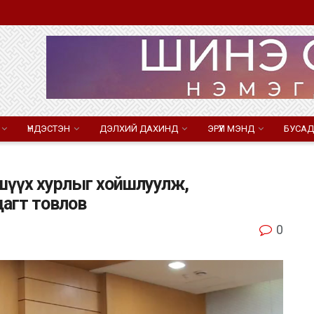
ҮНДЭСТЭН
ДЭЛХИЙ ДАХИНД
ЭРҮҮЛ МЭНД
БУСАД
 шүүх хурлыг хойшлуулж,
цагт товлов
0