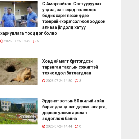
С.Амарсайхан: Согтууруулах
ундаа, сэтгэцэд нөлөөлөх
бодис хэрэглэсэн үедээ
тээврийн хэрэгсэл жолоодсон
аливаа үйлдэлд хатуу
хариуцлага тооцдог болно
2026-07-25 18:49
5
Ховд аймагт бүртгэгдсэн
тарваган тахлын сэжигтэй
тохиолдол батлагдлаа
2026-07-24 14:50
2
Эрдэнэт хотын 50 жилийн ойн
барилдаанд нэг дархан аварга,
дөрвөн улсын арслан
зодоглож байна
2026-07-24 14:44
0