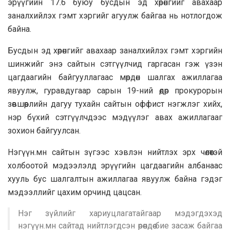
эрүүгийн 17.6 буюу бусдын эд хөрөнгийг авахаар
заналхийлэх гэмт хэргийг агуулж байгаа нь нотлогдож
байна.
Бусдын эд хөрөнгийг авахаар заналхийлэх гэмт хэргийн
шинжийг энэ сайтын сэтгүүлчид гаргасан гэж үзэн
цагдаагийн байгууллагаас мөрдөн шалгах ажиллагаа
явуулж, гуравдугаар сарын 19-ний өдөр прокурорын
зөвшөөрлийн дагуу тухайн сайтын оффист нэгжлэг хийх,
нэр бүхий сэтгүүлчдээс мэдүүлэг авах ажиллагааг
зохион байгуулсан.
Нэгүүн.мн сайтын зүгээс хэвлэн нийтлэх эрх чөлөөтэй
холбоотой мэдээлэлд эрүүгийн цагдаагийн албанаас
хууль бус шалгалтын ажиллагаа явуулж байна гэдэг
мэдээллийг цахим орчинд цацсан.
Нэг зүйлийг хариуцлагатайгаар мэдэгдэхэд
нэгүүн.мн сайтад нийтлэгдсэн өрөөндөө бие засаж байгаа