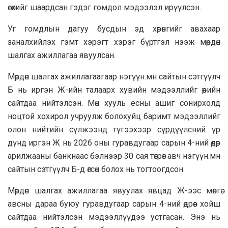
өгөхийг шаардсан гэдэг гомдол мэдээлэл ирүүлсэн.
Уг гомдлын дагуу бусдын эд хөрөнгийг авахаар
заналхийлэх гэмт хэрэгт хэрэг бүртгэл нээж мөрдөн
шалгах ажиллагаа явуулсан.
Мөрдөн шалгах ажиллагаагаар нэгүүн.мн сайтын сэтгүүлч
Б нь иргэн Ж-ийн талаарх хувийн мэдээллийг өөрийн
сайтдаа нийтэлсэн. Мөн хууль ёсны ашиг сонирхолд
ноцтой хохирол учруулж болохуйц баримт мэдээллийг
олон нийтийн сүлжээнд түгээхээр сүрдүүлсний үр
дүнд иргэн Ж нь 2026 оны гуравдугаар сарын 4-ний өдөр
арилжааны банкнаас бэлнээр 30 сая төгрөг авч нэгүүн.мн
сайтын сэтгүүлч Б-д өгсөн болох нь тогтоогдсон.
Мөрдөн шалгах ажиллагаа явуулах явцад Ж-ээс мөнгө
авсны дараа буюу гуравдугаар сарын 4-ний өдрөөс хойш
сайтдаа нийтэлсэн мэдээллүүдээ устгасан. Энэ нь