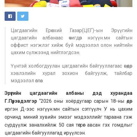
Цагдаагийн Ерөнхий Газар(ЦЕГ)-ын Эрүүгийн
цагдаагийн албанаас өчигдөр нэгүүн.мн сайтын
оффист нэгжлэг хийж буй мэдээлэл олон нийтийн
цахим сүлжээнд нийтлэгдсэн.
Үүнтэй холбогдуулан цагдаагийн байгууллагаас өнөөдөр
хэвлэлийн хурал зохион байгуулж, тайлбар
мэдээлэл өглөө.
Эрүүгийн цагдаагийн албаны дэд хурандаа
Г.Пүрэвдэлгэр
“2026 оны хоёрдугаар сарын 18-ны өдөр
иргэн Д-ээс нэгүүн.мн сайтын сэтгүүлч У нь цахим
орчинд миний хувийн эмзэг мэдээллийг тараана гэж
сүрдүүлж заналхийлж 50 сая төгрөг авсан гэх гомдлыг
цагдаагийн байгууллагад ирүүлсэн.