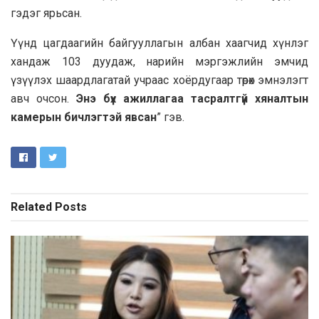
гэдэг ярьсан.
Үүнд цагдаагийн байгууллагын албан хаагчид хүнлэг
хандаж 103 дуудаж, нарийн мэргэжлийн эмчид
үзүүлэх шаардлагатай учраас хоёрдугаар төрөх эмнэлэгт
авч очсон.
Энэ бүх ажиллагаа тасралтгүй хяналтын
камерын бичлэгтэй явсан
” гэв.
Related
Posts