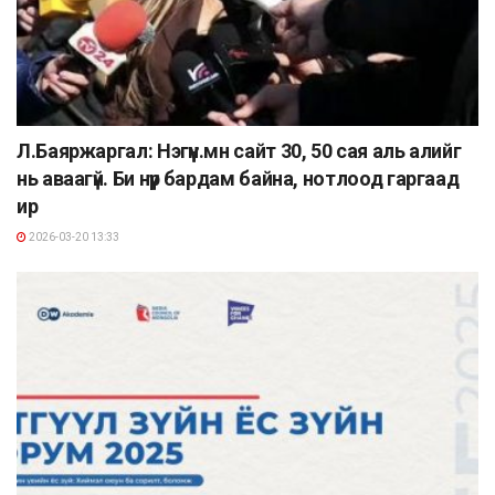
Л.Баяржаргал: Нэгүүн.мн сайт 30, 50 сая аль алийг
нь аваагүй. Би нүүр бардам байна, нотлоод гаргаад
ир
2026-03-20 13:33