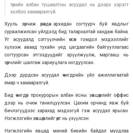
төрийн албан тушаалтны асуудал нь дээрх хэрэгт
холбоо хамааралгүй.
Хууль зөрчиж өрөөндөө архидан согтуурч буй явдлыг
сурвалжилсан үйлдэлд бид талархалтай хандаж байна.
Уг асуудалд сэтгүүлчийн өгсөн гомдол мэдээллийг
хүлээж аваад тухайн үед цагдаагийн байгууллагаас
согтуурсан этгээдүүдийг эрүүлжүүлж, маргааш нь
зөрчлийг шалгаж хариуцлага ногдуулсан.
Дээр дурдсан асуудал өчигдрийн үйл ажиллагаатай
ямар ч хамааралгүй.
Бид өчигдөр прокурорын албан ёсны зөвшөөрлийг оффис
дээр нь очиж танилцуулсан. Цахим орчинд явж буй
бичлэгүүдээс харахад мэдээгүй гэж асуудал ярьсан.
Нэгжлэгийн зөвшөөрлийг өөрт нь үзүүлсэн.
Нэгжлэгийн явцад миний биеийн байдал муудлаа