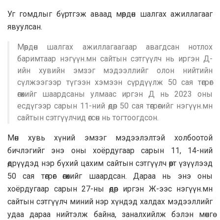
Уг гомдлыг бүртгэж аваад мөрдөн шалгах ажиллагааг
явуулсан.
Мөрдөн шалгах ажиллагаагаар авагдсан нотлох
баримтаар нэгүүн.мн сайтын сэтгүүлч нь иргэн Д-
ийн хувийн эмзэг мэдээллийг олон нийтийн
сүлжээгээр түгээн хэмээн сүрдүүлж 50 сая төгрөг
өгөхийг шаардсаны улмаас иргэн Д нь 2023 оны
есдүгээр сарын 11-ний өдөр 50 сая төгрөгийг нэгүүн.мн
сайтын сэтгүүлчид өгсөн нь тогтоогдсон.
Мөн хувь хүний эмзэг мэдээлэлтэй холбоотой
бичлэгийг энэ оны хоёрдугаар сарын 11, 14-ний
өдрүүдэд нэр бүхий цахим сайтын сэтгүүлч өөрт үзүүлээд
50 сая төгрөг өгөхийг шаардсан. Дараа нь энэ оны
хоёрдугаар сарын 27-ны өдөр иргэн Ж-ээс нэгүүн.мн
сайтын сэтгүүлч миний нэр хүндэд халдах мэдээллийг
удаа дараа нийтэлж байна, заналхийлж бэлэн мөнгө