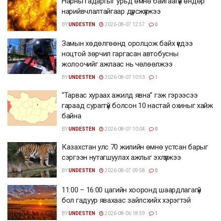
Нарны гадаргыг урьд өмнө байгаагүй өндөр
нарийвчлалтайгаар дүрсжүүлжээ
BY
UNDESTEN
2026-08-07 12:57
0
Замын хөдөлгөөнд оролцож байх үедээ
ноцтой зөрчил гаргасан автобусны
жолоочийг ажлаас нь чөлөөлжээ
BY
UNDESTEN
2026-08-07 10:53
1
“Тарвас хураах ажилд явна” гэж гэрээсээ
гараад сураггүй болсон 10 настай охиныг хайж
байна
BY
UNDESTEN
2026-08-07 10:04
0
Казахстан улс 70 жилийн өмнө устсан барыг
сэргээн нутагшуулах ажлыг эхлүүлжээ
BY
UNDESTEN
2026-08-07 09:58
0
11:00 – 16:00 цагийн хооронд шаардлагагүй
бол гадуур явахаас зайлсхийх хэрэгтэй
BY
UNDESTEN
2026-08-06 18:59
1