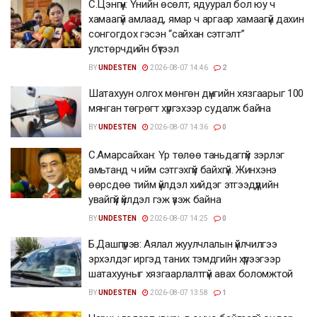
С.Цэнгүүн: Үнийн өсөлт, ядуурал бол юу ч
хамаагүй амлаад, ямар ч аргаар хамаагүй дахин
сонгогдох гэсэн “сайхан сэтгэлт”
улстөрчдийн бүтээл
BY
UNDESTEN
2026-08-07 14:46
2
Шатахуун олгох мөнгөн дүнгийн хязгаарыг 100
мянган төгрөгт хүргэхээр судалж байна
BY
UNDESTEN
2026-08-07 14:36
0
С.Амарсайхан: Үр төлөө таньдаггүй зэрлэг
амьтанд ч ийм сэтгэхгүй байхгүй. Жинхэнэ
өөрсдөө тийм үйлдэл хийдэг этгээдүүдийн
увайгүй үйлдэл гэж үзэж байна
BY
UNDESTEN
2026-08-07 14:25
0
Б.Дашпүрэв: Аялал жуулчлалын үйлчилгээ
эрхэлдэг иргэд таних тэмдгийн хүрээгээр
шатахууныг хязгаарлалтгүй авах боломжтой
BY
UNDESTEN
2026-08-07 13:58
1