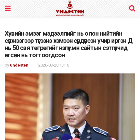
Хувийн эмзэг мэдээллийг нь олон нийтийн
сүлжээгээр түгээнэ хэмээн сүрдүүлсэн учир иргэн Д
нь 50 сая төгрөгийг нэгүүн.мн сайтын сэтгүүлчид
өгсөн нь тогтоогдсон
by
undesten
2026-03-20 13:10