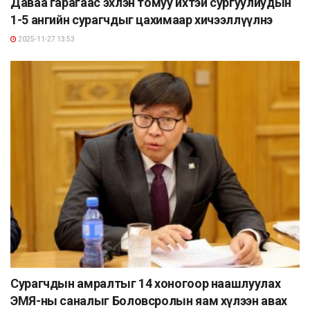
Даваа гарагаас эхлэн томуу ихтэй сургуулиудын
1-5 ангийн сурагчдыг цахимаар хичээллүүлнэ
2025-11-27 13:53
Сурагчдын амралтыг 14 хоногоор наашлуулах
ЭМЯ-ны саналыг Боловсролын яам хүлээн авах