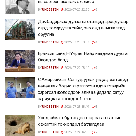
нь сэргээн шалгаж эхэлжээ
BY
UNDESTEN
2026-07-27 22:20
0
Дамбадаржаа дулааны станцад аравдугаар
сард тохируулга хийж, энэ онд ашиглалтад
оруулна
BY
UNDESTEN
2026-07-27 08:57
0
Ерөнхий сайд Н.Учрал: Найр наадмаа дуусга.
Өвөлдөө бэлд
BY
UNDESTEN
2026-07-27 08:40
0
С.Амарсайхан: Согтууруулах ундаа, сэтгэцэд
нөлөөлөх бодис хэрэглэсэн үедээ тээврийн
хэрэгсэл жолоодсон аливаа үйлдэлд хатуу
хариуцлага тооцдог болно
BY
UNDESTEN
2026-07-25 18:49
5
Ховд аймагт бүртгэгдсэн тарваган тахлын
сэжигтэй тохиолдол батлагдлаа
BY
UNDESTEN
2026-07-24 14:50
2