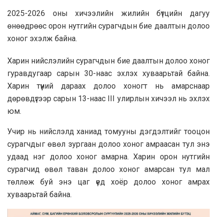
2025-2026 оны хичээлийн жилийн бүтцийн дагуу
өнөөдрөөс орон нутгийн сурагчдын бие даалтын долоо
хоног эхэлж байна.
Харин нийслэлийн сурагчдын бие даалтын долоо хоног
гуравдугаар сарын 30-наас эхлэх хуваарьтай байна.
Харин түүний дараах долоо хоногт нь амарснаар
дөрөвдүгээр сарын 13-наас III улирлын хичээл нь эхлэх
юм.
Учир нь нийслэлд ханиад томууны дэгдэлтийг тооцон
сурагчдыг өвөл зургаан долоо хоног амраасан тул энэ
удаад нэг долоо хоног амарна. Харин орон нутгийн
сурагчид өвөл таван долоо хоног амарсан тул мал
төллөж буй энэ цаг үед хоёр долоо хоног амрах
хуваарьтай байна.