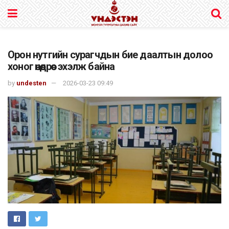
Орон нутгийн сурагчдын бие даалтын долоо
хоног өнөөдрөөс эхэлж байна
by
undesten
2026-03-23 09:49