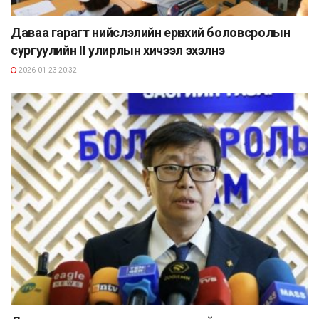
Даваа гарагт нийслэлийн ерөнхий боловсролын
сургуулийн II улирлын хичээл эхэлнэ
2026-01-23 20:32