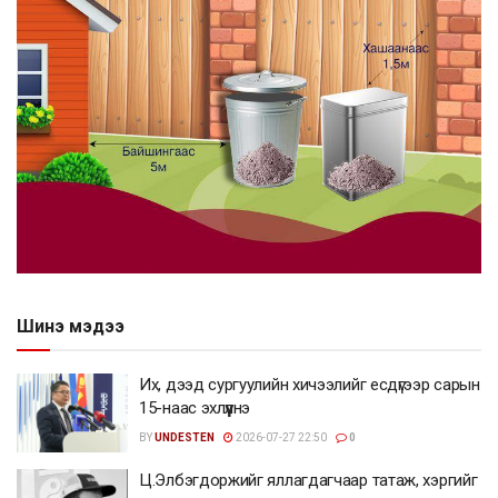
Шинэ мэдээ
Их, дээд сургуулийн хичээлийг есдүгээр сарын
15-наас эхлүүлнэ
BY
UNDESTEN
2026-07-27 22:50
0
Ц.Элбэгдоржийг яллагдагчаар татаж, хэргийг