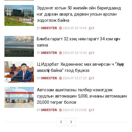
Эрдэнэт хотын 50 жилийн ойн барилдаанд
нэг дархан аварга, дөрвөн улсын арслан
зодоглож байна
BY
UNDESTEN
2026-07-24 14:44
0
Бямба гарагт 32 хэм, ням гарагт 34 хэм хүрч
хална
BY
UNDESTEN
2026-07-24 14:33
0
Ц.Идэрбат: Хөдөөнөөс мах авчирсан ч “Хүмүүс
авахгүй байна” гээд буцжээ
BY
UNDESTEN
2026-07-23 21:23
3
Автозам ашигласны төлбөр нэмэгдэж
суудлын автомашин 5,000, ачааны автомашин
20,000 төгрөг болов
BY
UNDESTEN
2026-07-23 20:58
0