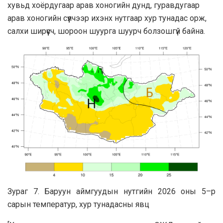
хувьд хоёрдугаар арав хоногийн дунд, гуравдугаар
арав хоногийн сүүлчээр ихэнх нутгаар хур тунадас орж,
салхи ширүүсч, шороон шуурга шуурч болзошгүй байна.
Зураг 7. Баруун аймгуудын нутгийн 2026 оны 5–р
сарын температур, хур тунадасны явц