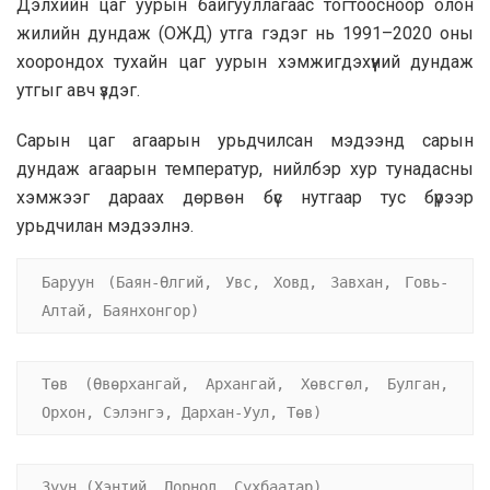
Дэлхийн цаг уурын байгууллагаас тогтоосноор олон
жилийн дундаж (ОЖД) утга гэдэг нь 1991–2020 оны
хоорондох тухайн цаг уурын хэмжигдэхүүний дундаж
утгыг авч үздэг.
Сарын цаг агаарын урьдчилсан мэдээнд сарын
дундаж агаарын температур, нийлбэр хур тунадасны
хэмжээг дараах дөрвөн бүс нутгаар тус бүрээр
урьдчилан мэдээлнэ.
Баруун (Баян-Өлгий, Увс, Ховд, Завхан, Говь-
Алтай, Баянхонгор)
Төв (Өвөрхангай, Архангай, Хөвсгөл, Булган, 
Орхон, Сэлэнгэ, Дархан-Уул, Төв)
Зүүн (Хэнтий, Дорнод, Сүхбаатар)