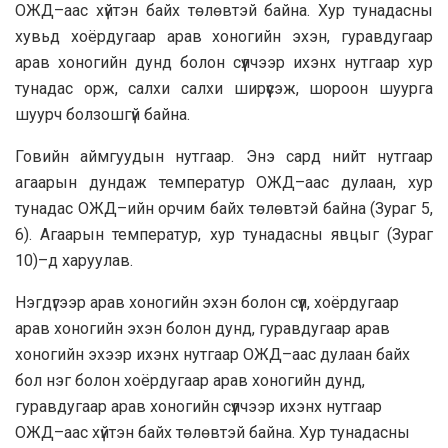
ОЖД–аас хүйтэн байх төлөвтэй байна. Хур тунадасны
хувьд хоёрдугаар арав хоногийн эхэн, гуравдугаар
арав хоногийн дунд болон сүүлчээр ихэнх нутгаар хур
тунадас орж, салхи салхи ширүүсэж, шороон шуурга
шуурч болзошгүй байна.
Говийн аймгуудын нутгаар. Энэ сард нийт нутгаар
агаарын дундаж температур ОЖД–аас дулаан, хур
тунадас ОЖД–ийн орчим байх төлөвтэй байна (Зураг 5,
6). Агаарын температур, хур тунадасны явцыг (Зураг
10)–д харуулав.
Нэгдүгээр арав хоногийн эхэн болон сүүл, хоёрдугаар
арав хоногийн эхэн болон дунд, гуравдугаар арав
хоногийн эхээр ихэнх нутгаар ОЖД–аас дулаан байх
бол нэг болон хоёрдугаар арав хоногийн дунд,
гуравдугаар арав хоногийн сүүлчээр ихэнх нутгаар
ОЖД–аас хүйтэн байх төлөвтэй байна. Хур тунадасны