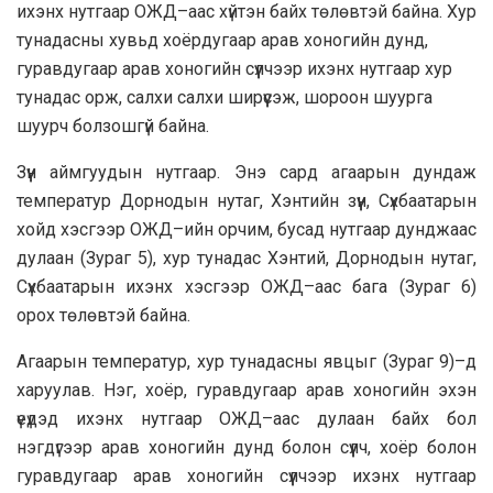
ихэнх нутгаар ОЖД–аас хүйтэн байх төлөвтэй байна. Хур
тунадасны хувьд хоёрдугаар арав хоногийн дунд,
гуравдугаар арав хоногийн сүүлчээр ихэнх нутгаар хур
тунадас орж, салхи салхи ширүүсэж, шороон шуурга
шуурч болзошгүй байна.
Зүүн аймгуудын нутгаар. Энэ сард агаарын дундаж
температур Дорнодын нутаг, Хэнтийн зүүн, Сүхбаатарын
хойд хэсгээр ОЖД–ийн орчим, бусад нутгаар дунджаас
дулаан (Зураг 5), хур тунадас Хэнтий, Дорнодын нутаг,
Сүхбаатарын ихэнх хэсгээр ОЖД–аас бага (Зураг 6)
орох төлөвтэй байна.
Агаарын температур, хур тунадасны явцыг (Зураг 9)–д
харуулав. Нэг, хоёр, гуравдугаар арав хоногийн эхэн
үеүдэд ихэнх нутгаар ОЖД–аас дулаан байх бол
нэгдүгээр арав хоногийн дунд болон сүүлч, хоёр болон
гуравдугаар арав хоногийн сүүлчээр ихэнх нутгаар