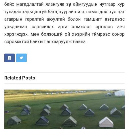
байх магадлалтай ялангуяа зүүн аймгуудын нутгаар хур
тунадас харьцангуй бага, хуурайшилт нэмэгдэх тул цаг
агаарын гаралтай аюултай болон гамшигт үзэгдлээс
урьдчилан сэргийлэх арга хэмжээг эртнээс авч
хэрэгжүүлэх, мөн болзошгүй ой хээрийн түймрээс сонор
сэрэмжтэй байхыг анхааруулж байна.
Related
Posts