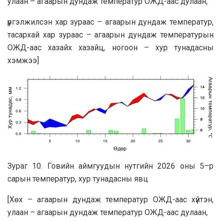
улаан – агаарын дундаж температур ОЖД-аас дулаан,
үргэлжилсэн хар зураас – агаарын дундаж температур,
тасархай хар зураас – агаарын дундаж температурын
ОЖД-аас хазайх хазайц, ногоон – хур тунадасны
хэмжээ]
Зураг 10. Говийн аймгуудын нутгийн 2026 оны 5–р
сарын температур, хур тунадасны явц
[Хөх – агаарын дундаж температур ОЖД-аас хүйтэн,
улаан – агаарын дундаж температур ОЖД-аас дулаан,