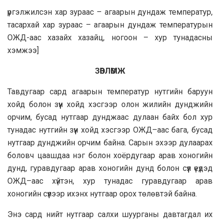
үргэлжилсэн хар зураас – агаарын дундаж температур,
тасархай хар зураас – агаарын дундаж температурын
ОЖД-аас хазайх хазайц, ногоон – хур тунадасны
хэмжээ]
ЗӨВЛӨМЖ
Тавдугаар сард агаарын температур нутгийн баруун
хойд болон зүүн хойд хэсгээр олон жилийн дунджийн
орчим, бусад нутгаар дунджаас дулаан байх бол хур
тунадас нутгийн зүүн хойд хэсгээр ОЖД–аас бага, бусад
нутгаар дунджийн орчим байна. Сарын эхээр дулаарах
боловч цаашдаа нэг болон хоёрдугаар арав хоногийн
дунд, гуравдугаар арав хоногийн дунд болон сүүл үеүдэд
ОЖД–аас хүйтэн, хур тунадас гуравдугаар арав
хоногийн сүүлээр ихэнх нутгаар орох төлөвтэй байна.
Энэ сард нийт нутгаар салхи шуурганы давтагдал их