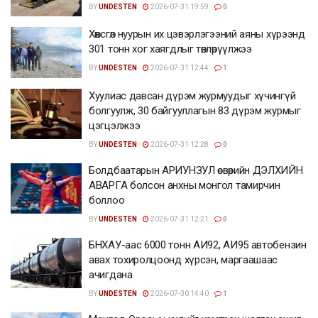
BY
UNDESTEN
2026-07-31 19:59
0
Хөвсгөл нуурын их цэвэрлэгээний аяны хүрээнд
301 тонн хог хаягдлыг төвлөрүүлжээ
BY
UNDESTEN
2026-07-31 12:44
1
Хуулиас давсан дүрэм журмуудыг хүчингүй
болгуулж, 30 байгууллагын 83 дүрэм журмыг
цэгцэлжээ
BY
UNDESTEN
2026-07-31 12:28
0
Болдбаатарын АРИУНЗУЛ өсвөрийн ДЭЛХИЙН
АВАРГА болсон анхны монгол тамирчин
боллоо
BY
UNDESTEN
2026-07-31 12:21
0
БНХАУ-аас 6000 тонн АИ92, АИ95 автобензин
авах тохиролцоонд хүрсэн, маргаашаас
ачигдана
BY
UNDESTEN
2026-07-30 14:40
1