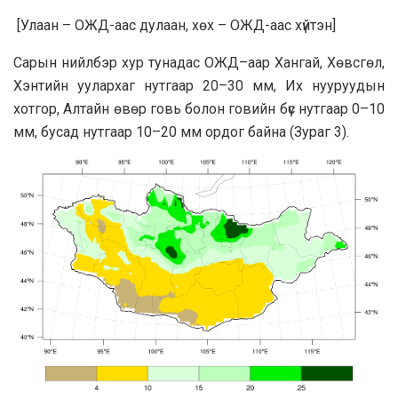
[Улаан – ОЖД-аас дулаан, хөх – ОЖД-аас хүйтэн]
Сарын нийлбэр хур тунадас ОЖД–аар Хангай, Хөвсгөл,
Хэнтийн уулархаг нутгаар 20–30 мм, Их нууруудын
хотгор, Алтайн өвөр говь болон говийн бүс нутгаар 0–10
мм, бусад нутгаар 10–20 мм ордог байна (Зурaг 3).