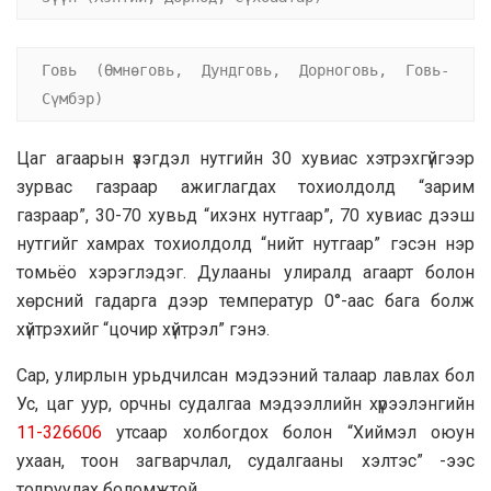
Говь (Өмнөговь, Дундговь, Дорноговь, Говь-
Сүмбэр)
Цаг агаарын үзэгдэл нутгийн 30 хувиас хэтрэхгүйгээр
зурвас газраар ажиглагдах тохиолдолд “зарим
газраар”, 30-70 хувьд “ихэнх нутгаар”, 70 хувиас дээш
нутгийг хамрах тохиолдолд “нийт нутгаар” гэсэн нэр
томьёо хэрэглэдэг. Дулааны улиралд агаарт болон
хөрсний гадарга дээр температур 0°-аас бага болж
хүйтрэхийг “цочир хүйтрэл” гэнэ.
Сар, улирлын урьдчилсан мэдээний талаар лавлах бол
Ус, цаг уур, орчны судалгаа мэдээллийн хүрээлэнгийн
11-326606
утсаар холбогдох болон “Хиймэл оюун
ухаан, тоон загварчлал, судалгааны хэлтэс” -ээс
тодруулах боломжтой.