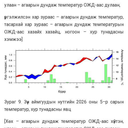
улаан – агаарын дундаж температур ОЖД-аас дулаан,
үргэлжилсэн хар зураас – агаарын дундаж температур,
тасархай хар зураас – агаарын дундаж температурын
ОЖД-аас хазайх хазайц, ногоон – хур тунадасны
хэмжээ]
Зураг 9. Зүүн аймгуудын нутгийн 2026 оны 5–р сарын
температур, хур тунадасны явц
[Хөх – агаарын дундаж температур ОЖД-аас хүйтэн,