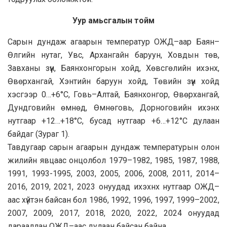
Уур амьсгалын тойм
Сарын дундаж агаарын температур ОЖД–аар Баян–
Өлгийн нутаг, Увс, Архангайн баруун, Ховдын төв,
Завханы зүүн, Баянхонгорын хойд, Хөвсгөлийн ихэнх,
Өвөрхангай, Хэнтийн баруун хойд, Төвийн зүүн хойд
хэсгээр 0…+6°C, Говь–Алтай, Баянхонгор, Өвөрхангай,
Дундговийн өмнөд, Өмнөговь, Дорноговийн ихэнх
нутгаар +12…+18°C, бусад нутгаар +6…+12°C дулаан
байдаг (Зурaг 1).
Тавдугаар сарын агаарын дундаж температурын олон
жилийн явцаас онцолбол 1979–1982, 1985, 1987, 1988,
1991, 1993-1995, 2003, 2005, 2006, 2008, 2011, 2014–
2016, 2019, 2021, 2023 онуудад ихэхнх нутгаар ОЖД–
аас хүйтэн байсан бол 1986, 1992, 1996, 1997, 1999–2002,
2007, 2009, 2017, 2018, 2020, 2022, 2024 онуудад
дарааллан ОЖД–аас дулаан байсан байна.