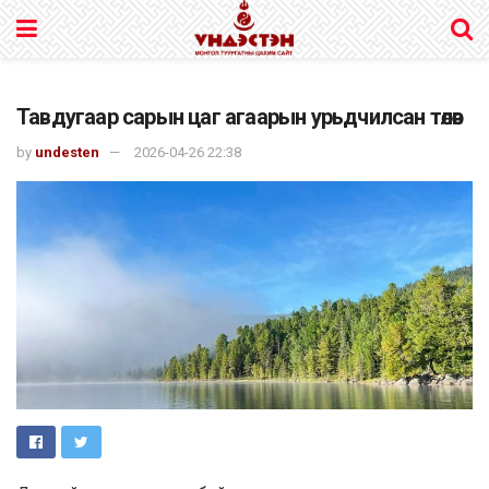
Тавдугаар сарын цаг агаарын урьдчилсан төлөв
by
undesten
2026-04-26 22:38