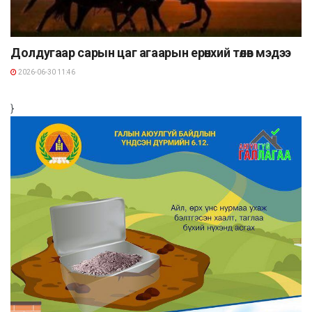
Долдугаар сарын цаг агаарын ерөнхий төлөв мэдээ
2026-06-30 11:46
}