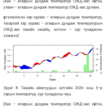
[Хөх – агаарын дундаж температур ОЖД-аас хүйтэн,
улаан – агаарын дундаж температур ОЖД-аас дулаан,
үргэлжилсэн хар зураас – агаарын дундаж температур,
тасархай хар зураас – агаарын дундаж температурын
ОЖД-аас хазайх хазайц, ногоон – хур тунадасны
хэмжээ]
Зураг 8. Төвийн аймгуудын нутгийн 2026 оны 5–р
сарын температур, хур тунадасны явц
[Хөх – агаарын дундаж температур ОЖД-аас хүйтэн,