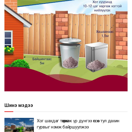
Шинэ мэдээ
Хог шахдаг төхөөрөмж үр дүнгээ өгсөн тул дахин
гурвыг нэмж байршуулжээ