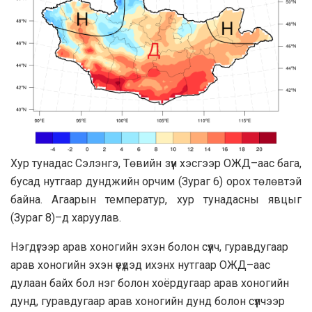
Хур тунадас Сэлэнгэ, Төвийн зүүн хэсгээр ОЖД–аас бага,
бусад нутгаар дунджийн орчим (Зураг 6) орох төлөвтэй
байна. Агаарын температур, хур тунадасны явцыг
(Зураг 8)–д харуулав.
Нэгдүгээр арав хоногийн эхэн болон сүүлч, гуравдугаар
арав хоногийн эхэн үеүдэд ихэнх нутгаар ОЖД–аас
дулаан байх бол нэг болон хоёрдугаар арав хоногийн
дунд, гуравдугаар арав хоногийн дунд болон сүүлчээр