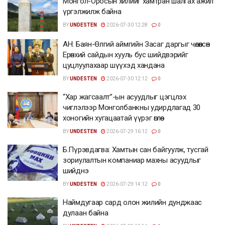
Монгол-Оросын хилийг хамтран шалгах ажил
үргэлжилж байна
BY
UNDESTEN
2026-07-30 12:28
0
АН: Баян-Өлгий аймгийн Засаг даргыг чөлөөлсөн
Ерөнхий сайдын хууль бус шийдвэрийг
цуцлуулахаар шүүхэд хандана
BY
UNDESTEN
2026-07-30 12:12
0
“Хар жагсаалт”-ын асуудлыг цэгцлэх
чиглэлээр Монголбанкны удирдлагад 30
хоногийн хугацаатай үүрэг өглөө
BY
UNDESTEN
2026-07-29 16:12
0
Б.Пүрэвдагва: Хамтын сан байгуулж, тусгай
зориулалтын компаниар махны асуудлыг
шийднэ
BY
UNDESTEN
2026-07-29 14:12
0
Наймдугаар сард олон жилийн дунджаас
дулаан байна