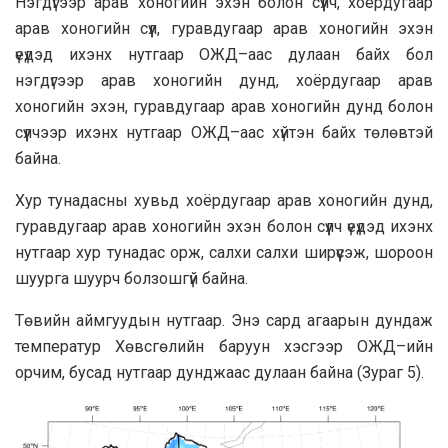
Нэгдүгээр арав хоногийн эхэн болон сүүлч, хоёрдугаар
арав хоногийн сүүл, гуравдугаар арав хоногийн эхэн
үеүдэд ихэнх нутгаар ОЖД–аас дулаан байх бол
нэгдүгээр арав хоногийн дунд, хоёрдугаар арав
хоногийн эхэн, гуравдугаар арав хоногийн дунд болон
сүүлчээр ихэнх нутгаар ОЖД–аас хүйтэн байх төлөвтэй
байна.
Хур тунадасны хувьд хоёрдугаар арав хоногийн дунд,
гуравдугаар арав хоногийн эхэн болон сүүлч үеүдэд ихэнх
нутгаар хур тунадас орж, салхи салхи ширүүсэж, шороон
шуурга шуурч болзошгүй байна.
Төвийн аймгуудын нутгаар. Энэ сард агаарын дундаж
температур Хөвсгөлийн баруун хэсгээр ОЖД–ийн
орчим, бусад нутгаар дунджаас дулаан байна (Зураг 5).