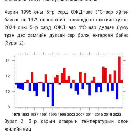
Харин 1995 оны 5–р сард ОЖД–аас 3°С–аар хүйтэн
байсан нь 1979 оноос хойш тохиолдсон хамгийн хүйтэн,
2024 оны 5–р сард ОЖД–аас 4°С–аар дулаан буюу
түүхэн дэх хамгийн дулаан сар болж өнгөрсөн байна
(Зурaг 2).
Зураг 2. 5–р сарын агаарын температурын олон
жилийн явц