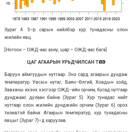
Зураг 4. 5–р сарын нийлбэр хур тунадасны олон
жилийн явц
[Ногоон – ОЖД-аас ахиу, шар – ОЖД-аас бага]
ЦАГ АГААРЫН УРЬДЧИЛСАН ТӨЛӨВ
Баруун аймгуудын нутгаар. Энэ сард агаарын дундаж
температур Увсын нутаг, Баян–Өлгий, Ховдын хойд,
Завханы ихэнх хэсгээр ОЖД–ийн орчим, бусад нутгаар
дунджаас дулаан байна (Зураг 5). Хур тунадас нийт
нутгаар олон жилийн дунджийн орчим (Зураг 6) орох
төлөвтэй байна. Агаарын температур, хур тунадасны
явцыг (Зураг 7)–д харуулав.