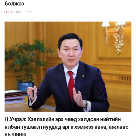
болжээ
2026-06-10 13:21
Н.Учрал: Хэвлэлийн эрх чөлөөнд халдсан нийтийн
албан тушаалтнуудад арга хэмжээ авна, ажлаас
нь чөлөөлнө