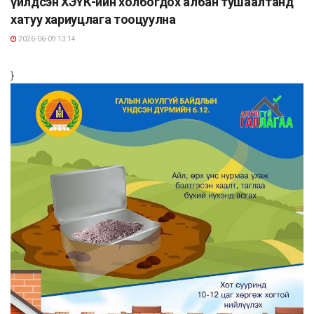
үйлдсэн ХЭҮК-ийн холбогдох албан тушаалтанд
хатуу хариуцлага тооцуулна
2026-06-09 13:14
}