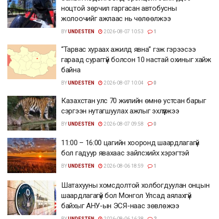
ноцтой зөрчил гаргасан автобусны
жолоочийг ажлаас нь чөлөөлжээ
BY
UNDESTEN
2026-08-07 10:53
1
“Тарвас хураах ажилд явна” гэж гэрээсээ
гараад сураггүй болсон 10 настай охиныг хайж
байна
BY
UNDESTEN
2026-08-07 10:04
0
Казахстан улс 70 жилийн өмнө устсан барыг
сэргээн нутагшуулах ажлыг эхлүүлжээ
BY
UNDESTEN
2026-08-07 09:58
0
11:00 – 16:00 цагийн хооронд шаардлагагүй
бол гадуур явахаас зайлсхийх хэрэгтэй
BY
UNDESTEN
2026-08-06 18:59
1
Шатахууны хомсдолтой холбогдуулан онцын
шаардлагагүй бол Монгол Улсад аялахгүй
байхыг АНУ-ын ЭСЯ-наас зөвлөжээ
BY
UNDESTEN
2026-08-06 16:38
2