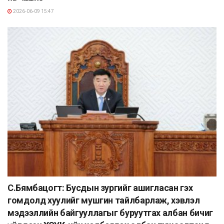
2026-06-09 15:47
С.Бямбацогт: Бусдын зургийг ашигласан гэх
гомдолд хуулийг мушгин тайлбарлаж, хэвлэл
мэдээллийн байгууллагыг буруутгах албан бичиг