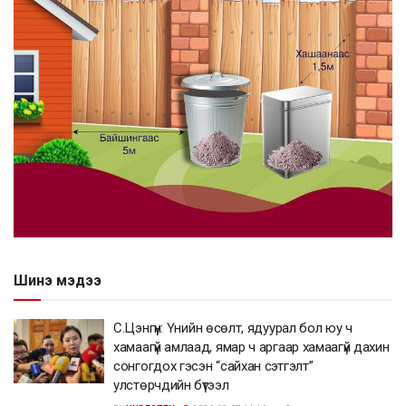
Шинэ мэдээ
С.Цэнгүүн: Үнийн өсөлт, ядуурал бол юу ч
хамаагүй амлаад, ямар ч аргаар хамаагүй дахин
сонгогдох гэсэн “сайхан сэтгэлт”
улстөрчдийн бүтээл