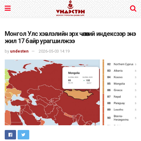
Монгол Улс хэвлэлийн эрх чөлөөний индексээр энэ
жил 17 байр урагшилжээ
by
undesten
2026-05-03 14:19