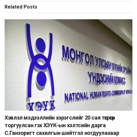
Related
Posts
Хэвлэл мэдээллийн хэрэгслийг 20 сая төгрөгөөр
торгуулсан гэх ХЭҮК-ын хэлтсийн дарга
С.Ганзоригт сахилгын шийтгэл ногдуулахаар