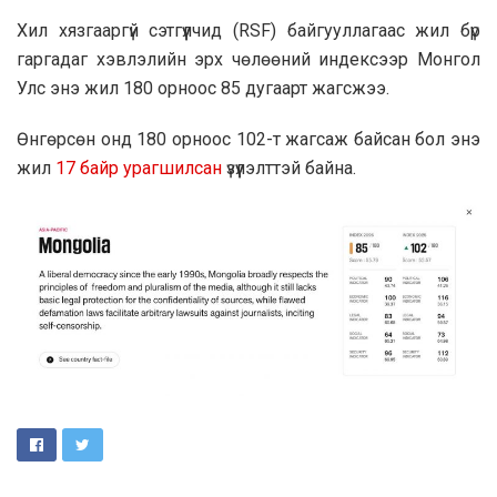
Хил хязгааргүй сэтгүүлчид (RSF) байгууллагаас жил бүр
гаргадаг хэвлэлийн эрх чөлөөний индексээр Монгол
Улс энэ жил 180 орноос 85 дугаарт жагсжээ.
Өнгөрсөн онд 180 орноос 102-т жагсаж байсан бол энэ
жил
17 байр урагшилсан
үзүүлэлттэй байна.