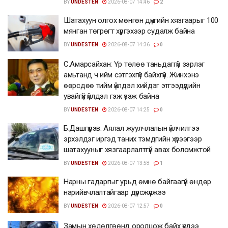
BY
UNDESTEN
2026-08-07 14:46
2
Шатахуун олгох мөнгөн дүнгийн хязгаарыг 100
мянган төгрөгт хүргэхээр судалж байна
BY
UNDESTEN
2026-08-07 14:36
0
С.Амарсайхан: Үр төлөө таньдаггүй зэрлэг
амьтанд ч ийм сэтгэхгүй байхгүй. Жинхэнэ
өөрсдөө тийм үйлдэл хийдэг этгээдүүдийн
увайгүй үйлдэл гэж үзэж байна
BY
UNDESTEN
2026-08-07 14:25
0
Б.Дашпүрэв: Аялал жуулчлалын үйлчилгээ
эрхэлдэг иргэд таних тэмдгийн хүрээгээр
шатахууныг хязгаарлалтгүй авах боломжтой
BY
UNDESTEN
2026-08-07 13:58
1
Нарны гадаргыг урьд өмнө байгаагүй өндөр
нарийвчлалтайгаар дүрсжүүлжээ
BY
UNDESTEN
2026-08-07 12:57
0
Замын хөдөлгөөнд оролцож байх үедээ