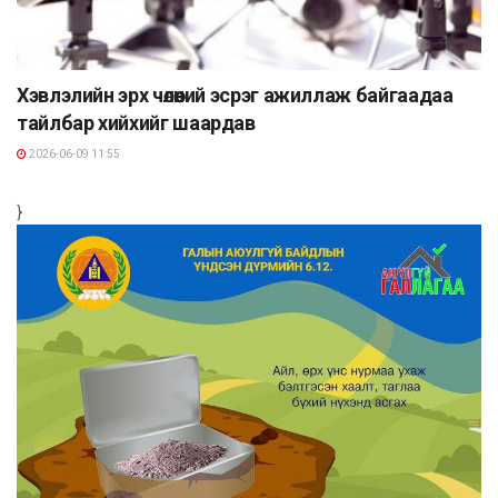
Хэвлэлийн эрх чөлөөний эсрэг ажиллаж байгаадаа
тайлбар хийхийг шаардав
2026-06-09 11:55
}