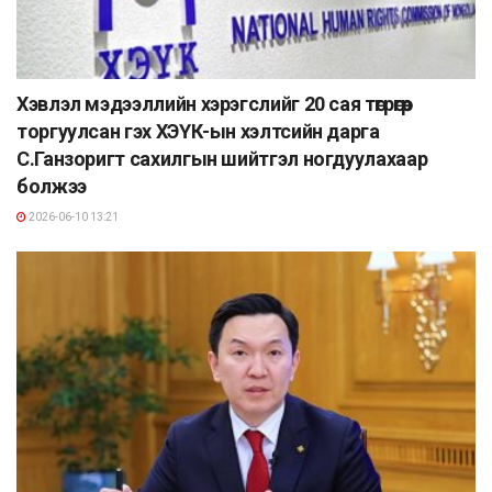
Хэвлэл мэдээллийн хэрэгслийг 20 сая төгрөгөөр
торгуулсан гэх ХЭҮК-ын хэлтсийн дарга
С.Ганзоригт сахилгын шийтгэл ногдуулахаар
болжээ
2026-06-10 13:21