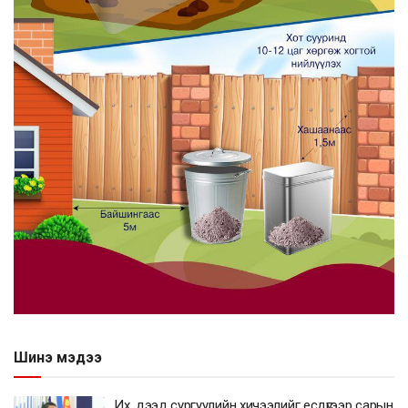
Шинэ мэдээ
Их, дээд сургуулийн хичээлийг есдүгээр сарын