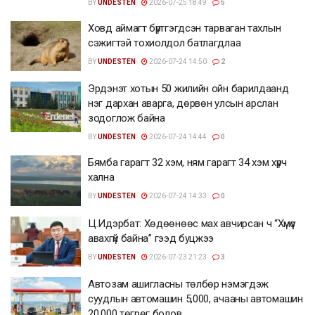
BY
UNDESTEN
2026-07-25 18:49
5
Ховд аймагт бүртгэгдсэн тарваган тахлын
сэжигтэй тохиолдол батлагдлаа
BY
UNDESTEN
2026-07-24 14:50
2
Эрдэнэт хотын 50 жилийн ойн барилдаанд
нэг дархан аварга, дөрвөн улсын арслан
зодоглож байна
BY
UNDESTEN
2026-07-24 14:44
0
Бямба гарагт 32 хэм, ням гарагт 34 хэм хүрч
хална
BY
UNDESTEN
2026-07-24 14:33
0
Ц.Идэрбат: Хөдөөнөөс мах авчирсан ч “Хүмүүс
авахгүй байна” гээд буцжээ
BY
UNDESTEN
2026-07-23 21:23
3
Автозам ашигласны төлбөр нэмэгдэж
суудлын автомашин 5,000, ачааны автомашин
20,000 төгрөг болов