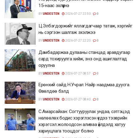
15-наас эхлүүлнэ
BY
UNDESTEN
2026-07-27 22:50
0
Ц.Элбэгдоржийг яллагдагчаар татаж, хэргийг
нь сэргээн шалгаж эхэлжээ
BY
UNDESTEN
2026-07-27 22:20
0
Дамбадаржаа дулааны станцад аравдугаар
сард тохируулга хийж, энэ онд ашиглалтад
оруулна
BY
UNDESTEN
2026-07-27 08:57
0
Ерөнхий сайд Н.Учрал: Найр наадмаа дуусга.
Өвөлдөө бэлд
BY
UNDESTEN
2026-07-27 08:40
0
С.Амарсайхан: Согтууруулах ундаа, сэтгэцэд
нөлөөлөх бодис хэрэглэсэн үедээ тээврийн
хэрэгсэл жолоодсон аливаа үйлдэлд хатуу
хариуцлага тооцдог болно