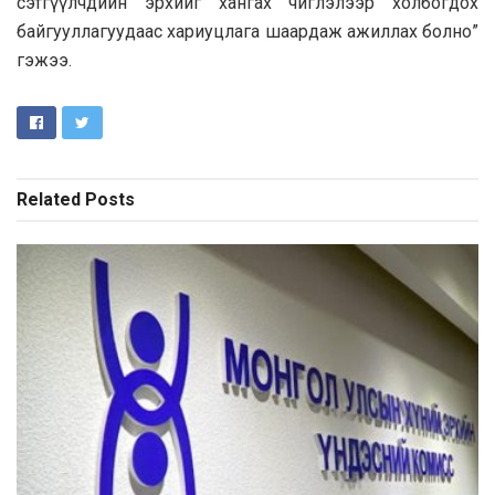
сэтгүүлчдийн эрхийг хангах чиглэлээр холбогдох
байгууллагуудаас хариуцлага шаардаж ажиллах болно”
гэжээ.
Related
Posts