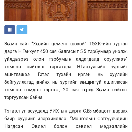
Зөв.мн сайт “Хөтөлийн цемент шохой” ТӨХК-ийн хурган
дарга Н.Ганхуяг 450 сая балгасыг 5.5 тэрбумаар үнэлж,
үйлдвэрээ олон тэрбумын алдагдалд оруулжээ”
хэмээн нийтлэл гаргахдаа Н.Ганхуягийн зургийг
ашиглажээ. Гэтэл тухайн иргэн нь хуулийн
байгууллагад өөрийнх нь зургийг зөвшөөрөлгүй ашигласан
хэмээн гомдол гаргаж, 20 сая төгрөгөөр Зөв.мн сайтыг
торгуулсан байна.
Тэгвэл уг асуудалд УИХ-ын дарга С.Бямбацогт дараах
байр суурийг илэрхийллээ. “Монголын Сэтгүүлчдийн
Нэгдсэн Эвлэл болон хэвлэл мэдээллийн