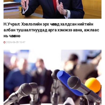
Н.Учрал: Хэвлэлийн эрх чөлөөнд халдсан нийтийн
албан тушаалтнуудад арга хэмжээ авна, ажлаас
нь чөлөөлнө
2026-06-09 15:47