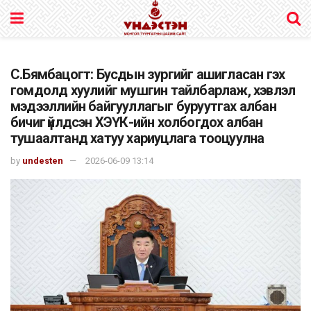
С.Бямбацогт: Бусдын зургийг ашигласан гэх
гомдолд хуулийг мушгин тайлбарлаж, хэвлэл
мэдээллийн байгууллагыг буруутгах албан
бичиг үйлдсэн ХЭҮК-ийн холбогдох албан
тушаалтанд хатуу хариуцлага тооцуулна
by
undesten
2026-06-09 13:14