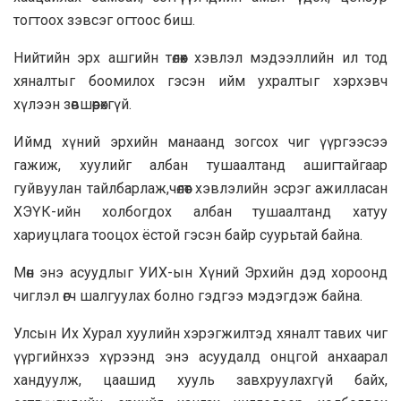
тогтоох зэвсэг огтоос биш.
Нийтийн эрх ашгийн төлөөх хэвлэл мэдээллийн ил тод
хяналтыг боомилох гэсэн ийм ухралтыг хэрхэвч
хүлээн зөвшөөрөхгүй.
Иймд хүний эрхийн манаанд зогсох чиг үүргээсээ
гажиж, хуулийг албан тушаалтанд ашигтайгаар
гуйвуулан тайлбарлаж,чөлөөт хэвлэлийн эсрэг ажилласан
ХЭҮК-ийн холбогдох албан тушаалтанд хатуу
хариуцлага тооцох ёстой гэсэн байр суурьтай байна.
Мөн энэ асуудлыг УИХ-ын Хүний Эрхийн дэд хороонд
чиглэл өгч шалгуулах болно гэдгээ мэдэгдэж байна.
Улсын Их Хурал хуулийн хэрэгжилтэд хяналт тавих чиг
үүргийнхээ хүрээнд энэ асуудалд онцгой анхаарал
хандуулж, цаашид хууль завхруулахгүй байх,