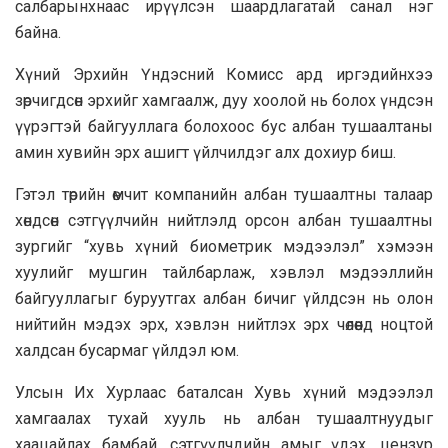
салбарынхнаас ирүүлсэн шаардлагатай санал нэг
байна.
Хүний Эрхийн Үндэсний Комисс ард иргэдийнхээ
зөрчигдсөн эрхийг хамгаалж, дуу хоолой нь болох үндсэн
үүрэгтэй байгууллага болохоос бус албан тушаалтаны
амин хувийн эрх ашигт үйлчилдэг алх дохиур биш.
Гэтэл төрийн өмчит компанийн албан тушаалтны талаар
хөндсөн сэтгүүлчийн нийтлэлд орсон албан тушаалтны
зургийг “хувь хүний биометрик мэдээлэл” хэмээн
хуулийг мушгин тайлбарлаж, хэвлэл мэдээллийн
байгууллагыг буруутгах албан бичиг үйлдсэн нь олон
нийтийн мэдэх эрх, хэвлэн нийтлэх эрх чөлөөнд ноцтой
халдсан бусармаг үйлдэл юм.
Улсын Их Хурлаас баталсан Хувь хүний мэдээлэл
хамгаалах тухай хууль нь албан тушаалтнуудыг
хаацайлах бамбай, сэтгүүлчдийн амыг үдэх, цензур