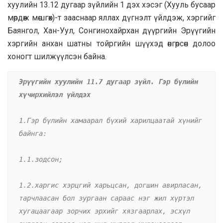
хуулийн 13.12 дугаар зүйлийн 1 дэх хэсэг (Хууль бусаар
мөрдөж мөшгөх)-т зааснаар яллах дүгнэлт үйлдэж, хэргийг
Баянгол, Хан-Уул, Сонгинохайрхан дүүргийн Эрүүгийн
хэргийн анхан шатны тойргийн шүүхэд өнгөрсөн долоо
хоногт шилжүүлсэн байна.
Эрүүгийн хуулийн 11.7 дугаар зүйл. Гэр бүлийн 
хүчирхийлэл үйлдэх
1.Гэр бүлийн хамаарал бүхий харилцаатай хүнийг 
байнга:
1.1.зодсон;
1.2.харгис хэрцгий харьцсан, догшин авирласан, 
тарчлаасан бол зургаан сараас нэг жил хүртэл 
хугацаагаар зорчих эрхийг хязгаарлах, эсхүл 