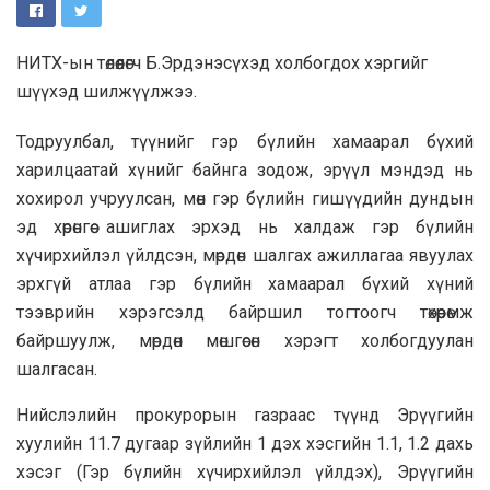
НИТХ-ын төлөөлөгч Б.Эрдэнэсүхэд холбогдох хэргийг
шүүхэд шилжүүлжээ.
Тодруулбал, түүнийг гэр бүлийн хамаарал бүхий
харилцаатай хүнийг байнга зодож, эрүүл мэндэд нь
хохирол учруулсан, мөн гэр бүлийн гишүүдийн дундын
эд хөрөнгөө ашиглах эрхэд нь халдаж гэр бүлийн
хүчирхийлэл үйлдсэн, мөрдөн шалгах ажиллагаа явуулах
эрхгүй атлаа гэр бүлийн хамаарал бүхий хүний
тээврийн хэрэгсэлд байршил тогтоогч төхөөрөмж
байршуулж, мөрдөн мөшгөсөн хэрэгт холбогдуулан
шалгасан.
Нийслэлийн прокурорын газраас түүнд Эрүүгийн
хуулийн 11.7 дугаар зүйлийн 1 дэх хэсгийн 1.1, 1.2 дахь
хэсэг (Гэр бүлийн хүчирхийлэл үйлдэх), Эрүүгийн