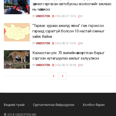
зөрчил гаргасан автобусны жолоочийг ажлаас
нь чөлөөлжээ
BY
UNDESTEN
2026-08-07 10:53
1
“Тарвас хураах ажилд явна” гэж гэрээсээ
гараад сураггүй болсон 10 настай охиныг
хайж байна
BY
UNDESTEN
2026-08-07 10:04
0
Казахстан улс 70 жилийн өмнө устсан барыг
сэргээн нутагшуулах ажлыг эхлүүлжээ
BY
UNDESTEN
2026-08-07 09:58
0
Бидний тухай
Сурталчилгаа байршуулах
Холбоо барих
©
2018 UNDESTEN.MN