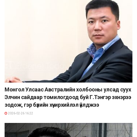
Монгол Улсаас Австралийн холбооны улсад суух
Элчин сайдаар томилогдоод буй Г.Тэнгэр эхнэрээ
зодож, гэр бүлийн хүчирхийлэл үйлджээ
2026-02-26 16:22