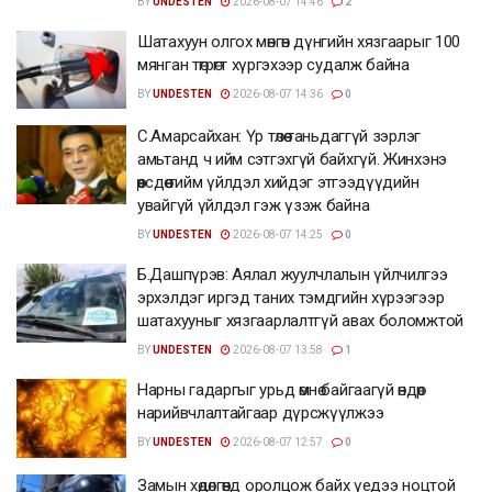
BY
UNDESTEN
2026-08-07 14:46
2
Шатахуун олгох мөнгөн дүнгийн хязгаарыг 100
мянган төгрөгт хүргэхээр судалж байна
BY
UNDESTEN
2026-08-07 14:36
0
С.Амарсайхан: Үр төлөө таньдаггүй зэрлэг
амьтанд ч ийм сэтгэхгүй байхгүй. Жинхэнэ
өөрсдөө тийм үйлдэл хийдэг этгээдүүдийн
увайгүй үйлдэл гэж үзэж байна
BY
UNDESTEN
2026-08-07 14:25
0
Б.Дашпүрэв: Аялал жуулчлалын үйлчилгээ
эрхэлдэг иргэд таних тэмдгийн хүрээгээр
шатахууныг хязгаарлалтгүй авах боломжтой
BY
UNDESTEN
2026-08-07 13:58
1
Нарны гадаргыг урьд өмнө байгаагүй өндөр
нарийвчлалтайгаар дүрсжүүлжээ
BY
UNDESTEN
2026-08-07 12:57
0
Замын хөдөлгөөнд оролцож байх үедээ ноцтой