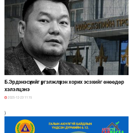
Б.Эрдэнэсүхийг үргэлжлүүлэн хорих эсэхийг өнөөдөр
хэлэлцэнэ
2025-12-23 11:15
}