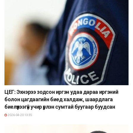
ЦЕГ: Эхнэрээ зодсон иргэн удаа дараа иргэний
болон цагдаагийн биед халдаж, шаардлага
биелүүлээгүй учир үрлэн сумтай буугаар буудсан
2026-04-20 13:35