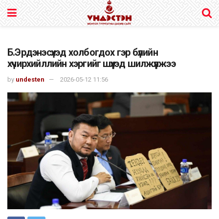
Б.Эрдэнэсүхэд холбогдох гэр бүлийн
хүчирхийллийн хэргийг шүүхэд шилжүүлжээ
by
undesten
2026-05-12 11:56