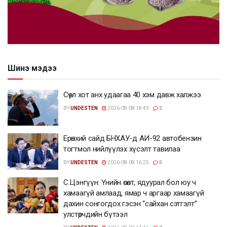
Шинэ мэдээ
Сөүл хот анх удаагаа 40 хэм давж халжээ
BY
UNDESTEN
2026-08-08 18:49
3
Ерөнхий сайд БНХАУ-д АИ-92 автобензин
тогтмол нийлүүлэх хүсэлт тавилаа
BY
UNDESTEN
2026-08-08 16:25
0
С.Цэнгүүн: Үнийн өсөлт, ядуурал бол юу ч
хамаагүй амлаад, ямар ч аргаар хамаагүй
дахин сонгогдох гэсэн “сайхан сэтгэлт”
улстөрчдийн бүтээл