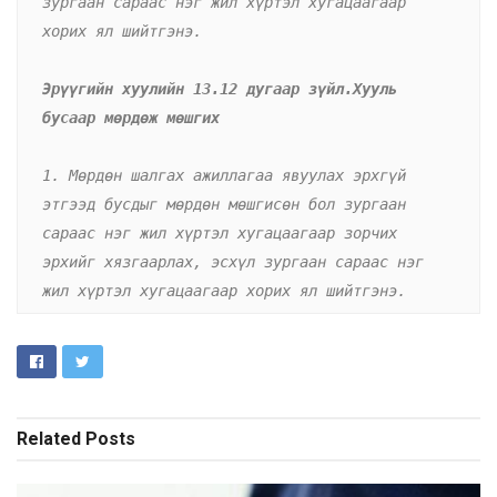
зургаан сараас нэг жил хүртэл хугацаагаар 
хорих ял шийтгэнэ.
Эрүүгийн хуулийн 13.12 дугаар зүйл.Хууль 
бусаар мөрдөж мөшгих
1. Мөрдөн шалгах ажиллагаа явуулах эрхгүй 
этгээд бусдыг мөрдөн мөшгисөн бол зургаан 
сараас нэг жил хүртэл хугацаагаар зорчих 
эрхийг хязгаарлах, эсхүл зургаан сараас нэг 
жил хүртэл хугацаагаар хорих ял шийтгэнэ.
Related
Posts