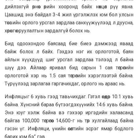
дийлэхгүй өрнөөс өрийн хооронд байх нөхцөл рүү явна.
Цаашид энэ байдал 3-4 жил үргэлжлэх юм бол улсын
төсвийн орлого урсгал зардлаа санхүүжүүлээд л дуусна,
хөрөнгө оруулалтын зардалгүй болох нь.
Бид одоохондоо баясаад бие биеэ дэмжээд яваад
байж болох л байх. Гэхдээ нэг их орлоготой, баян
айлын хүүхдүүд шиг урсгал зардлаа тэлээд л байна
шүү дээ. Айлаар яривал бид сарын 1 сая төгрөгийн
орлоготой хэр нь 1.5 сая төгрөгийн хэрэглээтэй байна.
Түрүүлээд зарлагаа гаргачихдаг, орлого нь араас нь.
Инфляцыг 6 хувь гээд тавьчихдаг. Гэтэл өнөөдөр 10.1 хувь
байна. Хүнсний бараа бүтээгдэхүүнийх 14.6 хувь байна.
Энэ юуг хэлж байна вэ гэхээр иргэдийн халаасанд
байгаа 100,000 төгрөгөөс 14,600-г нь төр хулгайлаад байна
гэсэн үг. Инфляци, үнийн өсөлтийн эсрэг ямар бодлого
барих юм бэ” гэв.