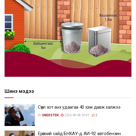
Шинэ мэдээ
Сөүл хот анх удаагаа 40 хэм давж халжээ
BY
UNDESTEN
2026-08-08 18:49
2
Ерөнхий сайд БНХАУ-д АИ-92 автобензин