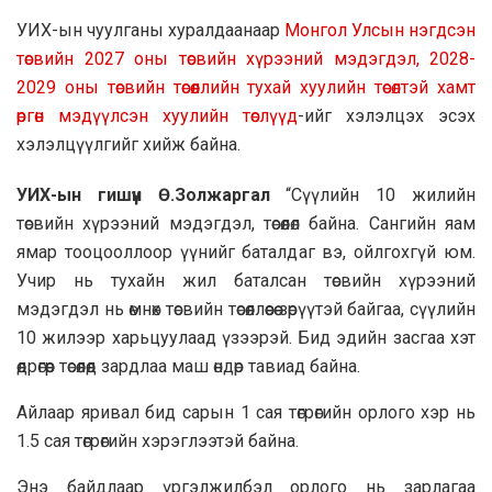
УИХ-ын чуулганы хуралдаанаар
Монгол Улсын нэгдсэн
төсвийн 2027 оны төсвийн хүрээний мэдэгдэл, 2028-
2029 оны төсвийн төсөөллийн тухай хуулийн төсөлтэй хамт
өргөн мэдүүлсэн хуулийн төслүүд
-ийг хэлэлцэх эсэх
хэлэлцүүлгийг хийж байна.
УИХ-ын гишүүн Ө.Золжаргал
“Сүүлийн 10 жилийн
төсвийн хүрээний мэдэгдэл, төсөөлөл байна. Сангийн яам
ямар тооцооллоор үүнийг баталдаг вэ, ойлгохгүй юм.
Учир нь тухайн жил баталсан төсвийн хүрээний
мэдэгдэл нь өмнөх төсвийн төсөөллөөсөө зөрүүтэй байгаа, сүүлийн
10 жилээр харьцуулаад үзээрэй. Бид эдийн засгаа хэт
өөдрөгөөр төсөөлөөд зардлаа маш өндөр тавиад байна.
Айлаар яривал бид сарын 1 сая төгрөгийн орлого хэр нь
1.5 сая төгрөгийн хэрэглээтэй байна.
Энэ байдлаар үргэлжилбэл орлого нь зарлагаа