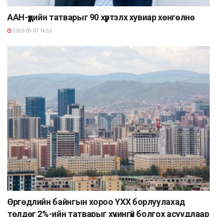
ААН-үүдийн татварыг 90 хүртэлх хувиар хөнгөлнө
2026-05-07 16:52
Өргөдлийн байнгын хороо ҮХХ борлуулахад
төлдөг 2%-ийн татварыг хүчингүй болгох асуудлаар