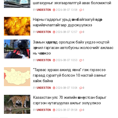
шатахууныг хязгаарлалтгүй авах боломжтой
BY
UNDESTEN
2026-08-07 13:58
1
Нарны гадаргыг урьд өмнө байгаагүй өндөр
нарийвчлалтайгаар дүрсжүүлжээ
BY
UNDESTEN
2026-08-07 12:57
0
Замын хөдөлгөөнд оролцож байх үедээ ноцтой
зөрчил гаргасан автобусны жолоочийг ажлаас
нь чөлөөлжээ
BY
UNDESTEN
2026-08-07 10:53
1
“Тарвас хураах ажилд явна” гэж гэрээсээ
гараад сураггүй болсон 10 настай охиныг
хайж байна
BY
UNDESTEN
2026-08-07 10:04
0
Казахстан улс 70 жилийн өмнө устсан барыг
сэргээн нутагшуулах ажлыг эхлүүлжээ
BY
UNDESTEN
2026-08-07 09:58
0