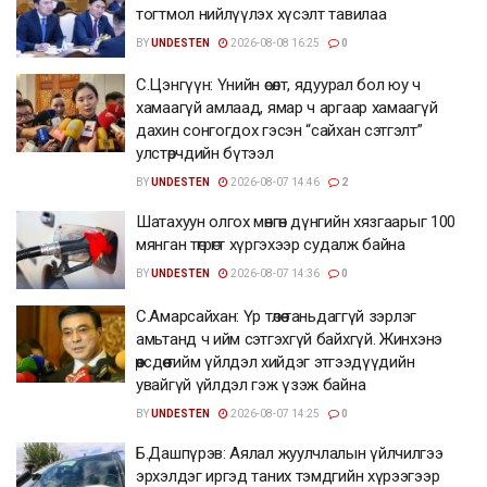
тогтмол нийлүүлэх хүсэлт тавилаа
BY
UNDESTEN
2026-08-08 16:25
0
С.Цэнгүүн: Үнийн өсөлт, ядуурал бол юу ч
хамаагүй амлаад, ямар ч аргаар хамаагүй
дахин сонгогдох гэсэн “сайхан сэтгэлт”
улстөрчдийн бүтээл
BY
UNDESTEN
2026-08-07 14:46
2
Шатахуун олгох мөнгөн дүнгийн хязгаарыг 100
мянган төгрөгт хүргэхээр судалж байна
BY
UNDESTEN
2026-08-07 14:36
0
С.Амарсайхан: Үр төлөө таньдаггүй зэрлэг
амьтанд ч ийм сэтгэхгүй байхгүй. Жинхэнэ
өөрсдөө тийм үйлдэл хийдэг этгээдүүдийн
увайгүй үйлдэл гэж үзэж байна
BY
UNDESTEN
2026-08-07 14:25
0
Б.Дашпүрэв: Аялал жуулчлалын үйлчилгээ
эрхэлдэг иргэд таних тэмдгийн хүрээгээр