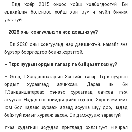
–
Бид хоёр 2015 оноос хойш холбогдоогүй. Би
ерөнхийлөгч болсноос хойш хэн рүү ч мэйл бичиж
үзээгүй.
– 2028 оны сонгуульд та нэр дэвших үү?
–
Би 2028 оны сонгуульд нэр дэвшихгүй, намайг янз
бүрээр боорлодгоо болих хэрэгтэй.
– Төгрөг нуурын ордын талаар та байцаалт өгсөн үү?
–
Өгсөн, Г.Занданшатарын Засгийн газар Төгрөг нуурын
ордыг хураагаад авчихсан. Дараа нь би
Г.Занданшатараас хэнээс хураагаад авчхав гэж
асуусан. Надад нэг шийдвэрийн төсөл өгсөн. Хэрэв минийх
юм бол надаас хурааж аваад асууна шүү дээ, надад
байхгүй юмыг хурааж авсан. Би дамжуулж зараагүй.
Ухаа худагийн асуудал яригдаад эхлэнгүүт Н.Учрал