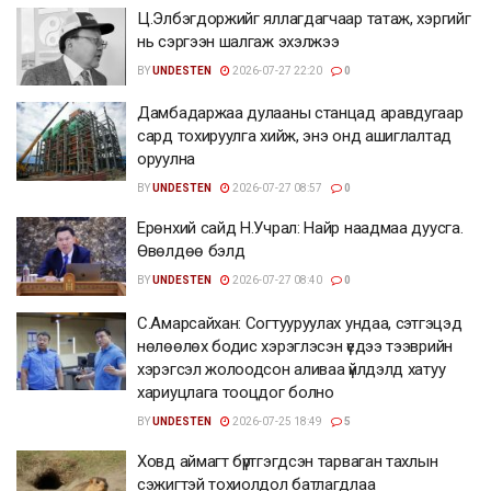
Ц.Элбэгдоржийг яллагдагчаар татаж, хэргийг
нь сэргээн шалгаж эхэлжээ
BY
UNDESTEN
2026-07-27 22:20
0
Дамбадаржаа дулааны станцад аравдугаар
сард тохируулга хийж, энэ онд ашиглалтад
оруулна
BY
UNDESTEN
2026-07-27 08:57
0
Ерөнхий сайд Н.Учрал: Найр наадмаа дуусга.
Өвөлдөө бэлд
BY
UNDESTEN
2026-07-27 08:40
0
С.Амарсайхан: Согтууруулах ундаа, сэтгэцэд
нөлөөлөх бодис хэрэглэсэн үедээ тээврийн
хэрэгсэл жолоодсон аливаа үйлдэлд хатуу
хариуцлага тооцдог болно
BY
UNDESTEN
2026-07-25 18:49
5
Ховд аймагт бүртгэгдсэн тарваган тахлын
сэжигтэй тохиолдол батлагдлаа