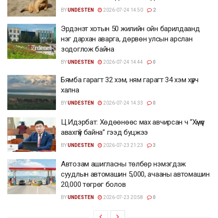
BY
UNDESTEN
2026-07-24 14:50
2
Эрдэнэт хотын 50 жилийн ойн барилдаанд
нэг дархан аварга, дөрвөн улсын арслан
зодоглож байна
BY
UNDESTEN
2026-07-24 14:44
0
Бямба гарагт 32 хэм, ням гарагт 34 хэм хүрч
хална
BY
UNDESTEN
2026-07-24 14:33
0
Ц.Идэрбат: Хөдөөнөөс мах авчирсан ч “Хүмүүс
авахгүй байна” гээд буцжээ
BY
UNDESTEN
2026-07-23 21:23
3
Автозам ашигласны төлбөр нэмэгдэж
суудлын автомашин 5,000, ачааны автомашин
20,000 төгрөг болов
BY
UNDESTEN
2026-07-23 20:58
0