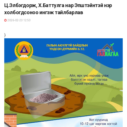
Ц.Элбэгдорж, Х.Баттулга нар Эпштэйнтэй нэр
холбогдсоноо ингэж тайлбарлав
2026-02-23 12:53
}