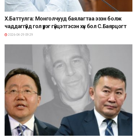
Х.Баттулга: Монголчууд баялагтаа эзэн болж
чаддаггүйд гол үүрэг гүйцэтгэсэн хүн бол С.Баярцогт
2026-04-29 09:29