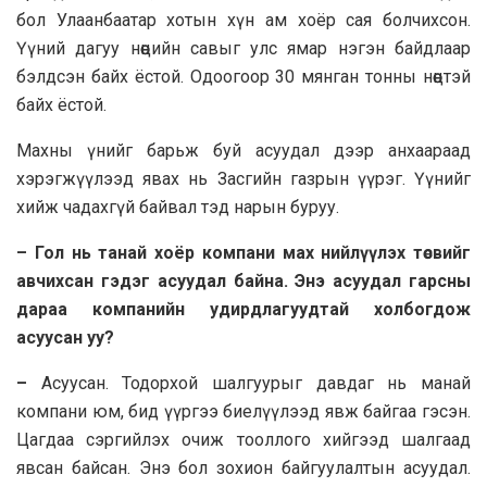
бол Улаанбаатар хотын хүн ам хоёр сая болчихсон.
Үүний дагуу нөөцийн савыг улс ямар нэгэн байдлаар
бэлдсэн байх ёстой. Одоогоор 30 мянган тонны нөөцтэй
байх ёстой.
Махны үнийг барьж буй асуудал дээр анхаараад
хэрэгжүүлээд явах нь Засгийн газрын үүрэг. Үүнийг
хийж чадахгүй байвал тэд нарын буруу.
– Гол нь танай хоёр компани мах нийлүүлэх төсвийг
авчихсан гэдэг асуудал байна. Энэ асуудал гарсны
дараа компанийн удирдлагуудтай холбогдож
асуусан уу?
–
Асуусан. Тодорхой шалгуурыг давдаг нь манай
компани юм, бид үүргээ биелүүлээд явж байгаа гэсэн.
Цагдаа сэргийлэх очиж тооллого хийгээд шалгаад
явсан байсан. Энэ бол зохион байгуулалтын асуудал.