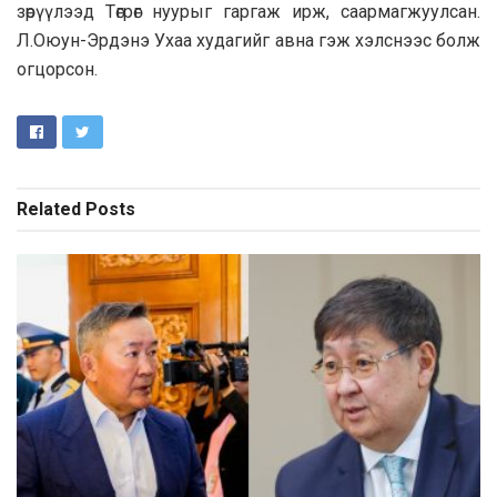
зөрүүлээд Төгрөг нуурыг гаргаж ирж, саармагжуулсан.
Л.Оюун-Эрдэнэ Ухаа худагийг авна гэж хэлснээс болж
огцорсон.
Related
Posts