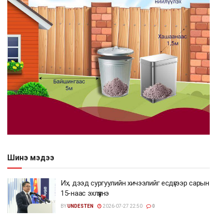
Шинэ мэдээ
Их, дээд сургуулийн хичээлийг есдүгээр сарын
15-наас эхлүүлнэ
BY
UNDESTEN
2026-07-27 22:50
0