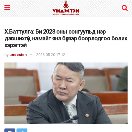
Х.Баттулга: Би 2028 оны сонгуульд нэр
дэвшихгүй, намайг янз бүрээр боорлодгоо болих
хэрэгтэй
by
undesten
2026-05-20 17:12