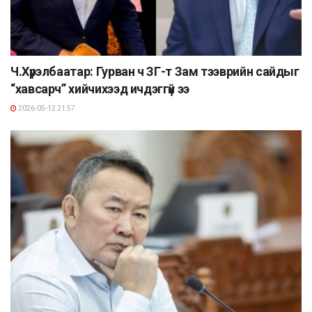
Ч.Хүрэлбаатар: Гурван ч ЗГ-т Зам тээврийн сайдыг
“хавсарч” хийчихээд ичдэггүй ээ
2026-05-12 21:57