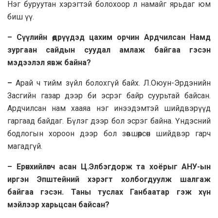
Нэг буруутан хэрэгтэй болохоор л намайг ярьдаг юм
биш үү.
– Сүүлийн өдрүүдэд цахим орчин Ардчилсан Намд
зургаан сайдын суудал амлаж байгаа гэсэн
мэдээлэл явж байна?
–
Арай ч тийм зүйл болохгүй байх. Л.Оюун-Эрдэнийн
Засгийн газар дээр би эсрэг байр суурьтай байсан.
Ардчилсан нам хааяа нэг инээдэмтэй шийдвэрүүд
гаргаад байдаг. Бүлэг дээр бол эсрэг байна. Үндэсний
бодлогын хороон дээр бол зөвшөөрсөн шийдвэр гарч
магадгүй.
– Ерөнхийлөгч асан Ц.Элбэгдорж та хоёрыг АНУ-ын
иргэн Эпштейний хэрэгт холбогдуулж шалгаж
байгаа гэсэн. Таны туслах Ганбаатар гэж хүн
мэйлээр харьцсан байсан?