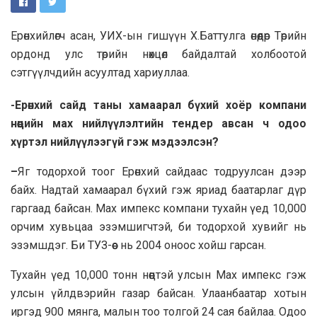
Ерөнхийлөгч асан, УИХ-ын гишүүн Х.Баттулга өнөөдөр Төрийн
ордонд улс төрийн нөхцөл байдалтай холбоотой
сэтгүүлчдийн асуултад хариуллаа.
-Ерөнхий сайд таны хамаарал бүхий хоёр компани
нөөцийн мах нийлүүлэлтийн тендер авсан ч одоо
хүртэл нийлүүлээгүй гэж мэдээлсэн?
–
Яг тодорхой тоог Ерөнхий сайдаас тодруулсан дээр
байх. Надтай хамаарал бүхий гэж яриад баатарлаг дүр
гаргаад байсан. Мах импекс компани тухайн үед 10,000
орчим хувьцаа эзэмшигчтэй, би тодорхой хувийг нь
эзэмшдэг. Би ТУЗ-өөс нь 2004 оноос хойш гарсан.
Тухайн үед 10,000 тонн нөөцтэй улсын Мах импекс гэж
улсын үйлдвэрийн газар байсан. Улаанбаатар хотын
иргэд 900 мянга, малын тоо толгой 24 сая байлаа. Одоо