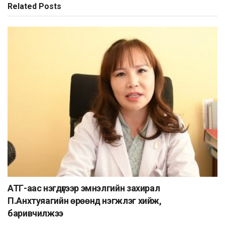
Related
Posts
АТГ-аас нэгдүгээр эмнэлгийн захирал
П.Анхтуяагийн өрөөнд нэгжлэг хийж,
баривчилжээ