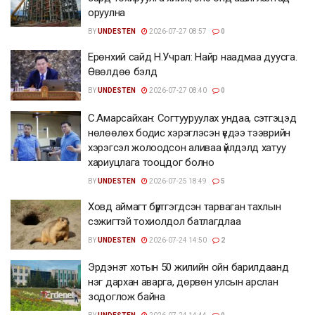
оруулна
BY
UNDESTEN
2026-07-27 08:57
0
Ерөнхий сайд Н.Учрал: Найр наадмаа дуусга.
Өвөлдөө бэлд
BY
UNDESTEN
2026-07-27 08:40
0
С.Амарсайхан: Согтууруулах ундаа, сэтгэцэд
нөлөөлөх бодис хэрэглэсэн үедээ тээврийн
хэрэгсэл жолоодсон аливаа үйлдэлд хатуу
хариуцлага тооцдог болно
BY
UNDESTEN
2026-07-25 18:49
5
Ховд аймагт бүртгэгдсэн тарваган тахлын
сэжигтэй тохиолдол батлагдлаа
BY
UNDESTEN
2026-07-24 14:50
2
Эрдэнэт хотын 50 жилийн ойн барилдаанд
нэг дархан аварга, дөрвөн улсын арслан
зодоглож байна