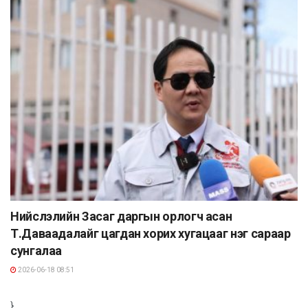
Нийслэлийн Засаг даргын орлогч асан
Т.Даваадалайг цагдан хорих хугацааг нэг сараар
сунгалаа
2026-06-18 08:51
}