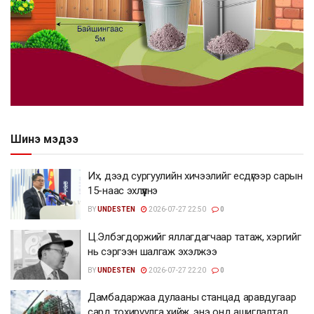
Шинэ мэдээ
Их, дээд сургуулийн хичээлийг есдүгээр сарын
15-наас эхлүүлнэ
BY
UNDESTEN
2026-07-27 22:50
0
Ц.Элбэгдоржийг яллагдагчаар татаж, хэргийг
нь сэргээн шалгаж эхэлжээ
BY
UNDESTEN
2026-07-27 22:20
0
Дамбадаржаа дулааны станцад аравдугаар
сард тохируулга хийж, энэ онд ашиглалтад