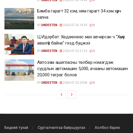
BY
UNDESTEN
2026-07-24 14:44
0
Бямба гарагт 32 хэм, ням гарагт 34 хэм хүрч
хална
BY
UNDESTEN
2026-07-24 14:33
0
Ц.Идэрбат: Хөдөөнөөс мах авчирсан ч “Хүмүүс
авахгүй байна” гээд буцжээ
BY
UNDESTEN
2026-07-23 21:23
3
Автозам ашигласны төлбөр нэмэгдэж
суудлын автомашин 5,000, ачааны автомашин
20,000 төгрөг болов
BY
UNDESTEN
2026-07-23 20:58
0
Бидний тухай
Сурталчилгаа байршуулах
Холбоо барих