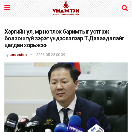
Хэргийн ул, мөр нотлох баримтыг устгаж
болзошгүй зэрэг үндэслэлээр Т.Даваадалайг
цагдан хорьжээ
by
undesten
2026-05-25 00:39