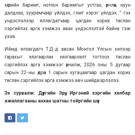
мөрийн баримт, нотлох баримтыг устгах, өөрчлөх, нуун
далдлах, хуурамчаар үйлдэх, гэмт хэрэг үйлдэх…” гэх
үндэслэлээр яллагдагчаар цагдан хорих таслан
сэргийлэх арга хэмжээ авах үндэслэлтэй байна гэж
үзэв.
Иймд яллагдагч Т.Д-д авсан Монгол Улсын хилээр
гарахыг хязгаарлах хязгаарлалт тогтоох таслан
сэргийлэх арга хэмжээг өөрчилж, 2026 оны 5 дугаар
сарын 22-ны өдрөөс 1 сарын хугацаагаар цагдан хорих
таслан сэргийлэх арга хэмжээ авч шийдвэрлэлээ.
Эх сурвалж: Дүүргийн Эрүү, Иргэний хэргийн хялбар
ажиллагааны анхан шатны тойргийн шүүх