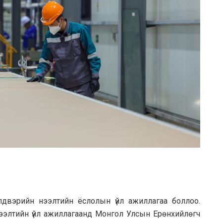
лдвэрийн нээлтийн ёслолын үйл ажиллагаа боллоо.
нээлтийн үйл ажиллагаанд Монгол Улсын Ерөнхийлөгч