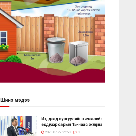
Шинэ мэдээ
Их, дээд сургуулийн хичээлийг
есдүгээр сарын 15-наас эхлүүлнэ
2026-07-27 22:50
0