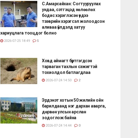
С.Амарсайхан: Согтууруулах
ундаа, сэтгэцэд нөлөөлөх
бодис хэрэглэсэн үедээ
тээврийн хэрэгсэл жолоодсон
аливаа үйлдэлд хатуу
хариуцлага тооцдог болно
2026-07-25 18:49
5
Ховд аймагт бүртгэгдсэн
тарваган тахлын сэжигтэй
тохиолдол батлагдлаа
2026-07-24 14:50
2
Эрдэнэт хотын 50 жилийн ойн
барилдаанд нэг дархан аварга,
дөрвөн улсын арслан
зодоглож байна
2026-07-24 14:44
0