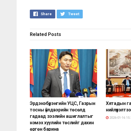
Share
Tweet
Related
Posts
Эрдэнэбүрэнгийн УЦС, Газрын
Хятадын г
тосны үйлдвэрийн төсөлд
нийлүүлэлтэ
гадаад зээлийн ашиглалтыг
2026-01-16 15:
нэмэх хуулийн төслийг дахин
өргөн барина