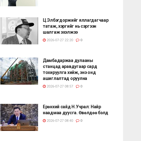
Ц.Элбэгдоржийг яллагдагчаар
татаж, хэргийг нь сэргээн
шалгаж эхэлжээ
2026-07-27 22:20
0
Дамбадаржаа дулааны
станцад аравдугаар сард
тохируулга хийж, энэ онд
ашиглалтад оруулна
2026-07-27 08:57
0
Ерөнхий сайд Н.Учрал: Найр
наадмаа дуусга. Өвөлдөө бэлд
2026-07-27 08:40
0