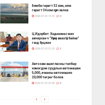
Бямба гарагт 32 хэм, ням
гарагт 34 хэм хүрч хална
2026-07-24 14:33
0
Ц.Идэрбат: Хөдөөнөөс мах
авчирсан ч “Хүмүүс авахгүй байна”
гээд буцжээ
2026-07-23 21:23
3
Автозам ашигласны төлбөр
нэмэгдэж суудлын автомашин
5,000, ачааны автомашин
20,000 төгрөг болов
2026-07-23 20:58
0