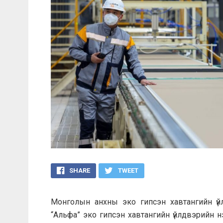
SHARE
TWEET
Монголын анхны эко гипсэн хавтангийн үй
“Альфа” эко гипсэн хавтангийн үйлдвэрийн 