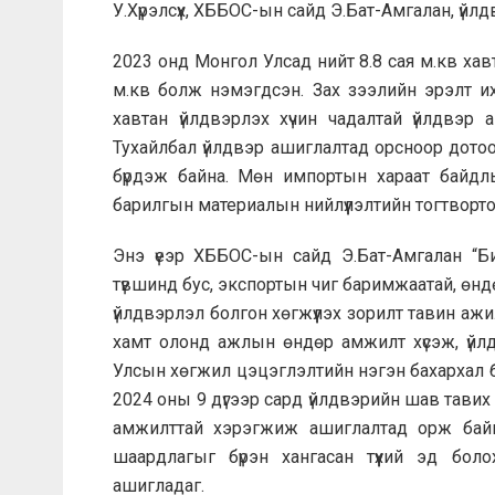
У.Хүрэлсүх, ХББОС-ын сайд Э.Бат-Амгалан, үйл
2023 онд Монгол Улсад нийт 8.8 сая м.кв ха
м.кв болж нэмэгдсэн. Зах зээлийн эрэлт их
хавтан үйлдвэрлэх хүчин чадалтай үйлдвэр
Тухайлбал үйлдвэр ашиглалтад орсноор дото
бүрдэж байна. Мөн импортын хараат байдлы
барилгын материалын нийлүүлэлтийн тогтворто
Энэ үеэр ХББОС-ын сайд Э.Бат-Амгалан “Б
түвшинд бус, экспортын чиг баримжаатай, өндө
үйлдвэрлэл болгон хөгжүүлэх зорилт тавин аж
хамт олонд ажлын өндөр амжилт хүсэж, үйл
Улсын хөгжил цэцэглэлтийн нэгэн бахархал б
2024 оны 9 дүгээр сард үйлдвэрийн шав тави
амжилттай хэрэгжиж ашиглалтад орж байна
шаардлагыг бүрэн хангасан түүхий эд боло
ашигладаг.