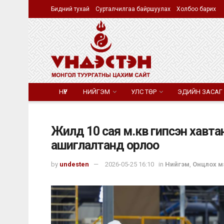
Бидний тухай
Сурталчилгаа байршуулах
Холбоо барих
НҮҮР
НИЙГЭМ
УЛС ТӨР
ЭДИЙН ЗАСАГ
Жилд 10 сая м.кв гипсэн хавтан
ашиглалтанд орлоо
by
undesten
2026-05-25 16:10
in
Нийгэм
,
Онцлох м