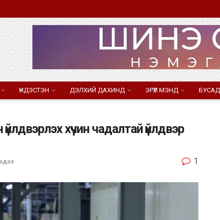
ҮНДЭСТЭН
ДЭЛХИЙ ДАХИНД
ЭРҮҮЛ МЭНД
БУСАД
 үйлдвэрлэх хүчин чадалтай үйлдвэр
1
эдээ