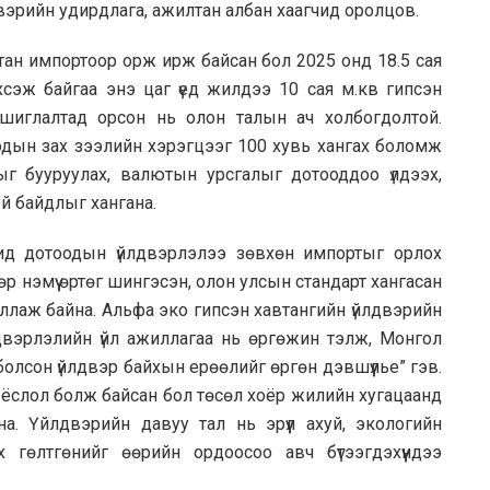
двэрийн удирдлага, ажилтан албан хаагчид оролцов.
втан импортоор орж ирж байсан бол 2025 онд 18.5 сая
сэж байгаа энэ цаг үед жилдээ 10 сая м.кв гипсэн
 ашиглалтад орсон нь олон талын ач холбогдолтой.
одын зах зээлийн хэрэгцээг 100 хувь хангах боломж
г бууруулах, валютын урсгалыг дотооддоо үлдээх,
й байдлыг хангана.
ид дотоодын үйлдвэрлэлээ зөвхөн импортыг орлох
р нэмүү өртөг шингэсэн, олон улсын стандарт хангасан
иллаж байна. Альфа эко гипсэн хавтангийн үйлдвэрийн
двэрлэлийн үйл ажиллагаа нь өргөжин тэлж, Монгол
олсон үйлдвэр байхын ерөөлийг өргөн дэвшүүлье” гэв.
х ёслол болж байсан бол төсөл хоёр жилийн хугацаанд
. Үйлдвэрийн давуу тал нь эрүүл ахуй, экологийн
х гөлтгөнийг өөрийн ордоосоо авч бүтээгдэхүүндээ