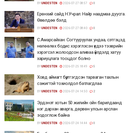
BY
UNDESTEN
2026-07-27 08:57
0
Ерөнхий сайд Н.Учрал: Найр наадмаа дуусга.
Өвөлдөө бэлд
BY
UNDESTEN
2026-07-27 08:40
0
С.Амарсайхан: Согтууруулах ундаа, сэтгэцэд
нөлөөлөх бодис хэрэглэсэн үедээ тээврийн
хэрэгсэл жолоодсон аливаа үйлдэлд хатуу
хариуцлага тооцдог болно
BY
UNDESTEN
2026-07-25 18:49
5
Ховд аймагт бүртгэгдсэн тарваган тахлын
сэжигтэй тохиолдол батлагдлаа
BY
UNDESTEN
2026-07-24 14:50
2
Эрдэнэт хотын 50 жилийн ойн барилдаанд
нэг дархан аварга, дөрвөн улсын арслан
зодоглож байна
BY
UNDESTEN
2026-07-24 14:44
0