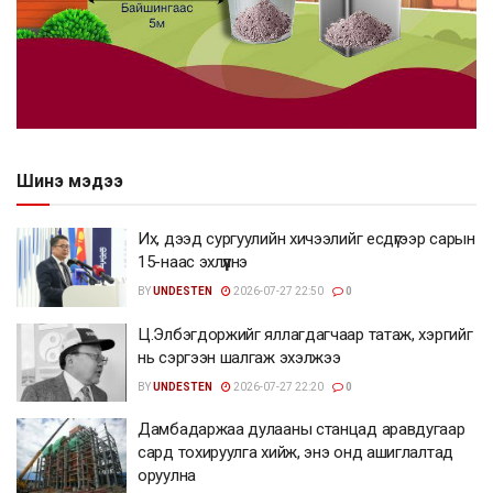
Шинэ мэдээ
Их, дээд сургуулийн хичээлийг есдүгээр сарын
15-наас эхлүүлнэ
BY
UNDESTEN
2026-07-27 22:50
0
Ц.Элбэгдоржийг яллагдагчаар татаж, хэргийг
нь сэргээн шалгаж эхэлжээ
BY
UNDESTEN
2026-07-27 22:20
0
Дамбадаржаа дулааны станцад аравдугаар
сард тохируулга хийж, энэ онд ашиглалтад
оруулна