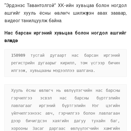
“Эрдэнэс Тавантолгой” ХК-ийн хувьцаа болон ногдол
ашгийг хууль ёсны өвлөгч шилжүүлэн авах заавар,
видеог танилцуулж байна.
Нас барсан иргэний хувьцаа болон ногдол ашгийг
өвлөхдөө:
158989
 тусгай дугаарт нас барсан иргэний 
регистрийн дугаарыг кирилл, том үсгээр бичин 
илгээж, хувьцааны мэдээллээ шалгана.
Хууль ёсны өвлөгч нь өвлүүлэгчийн нас барсны 
гэрчилгээ эсвэл нас барсны бүртгэлийн 
лавлагааг иргэний бүртгэлийн Нэг цэгийн 
үйлчилгээнээс авч, гэрчилгээ болон лавлагаан 
дээр бичигдсэн хаягийн дагуу тухайн баг, 
хорооны Засаг даргаас өвлүүлэгчийн хамгийн 