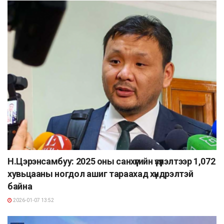
Н.Цэрэнсамбуу: 2025 оны санхүүгийн үзүүлэлтээр 1,072
хувьцааны ногдол ашиг тараахад хүндрэлтэй
байна
2026-01-07 13:52