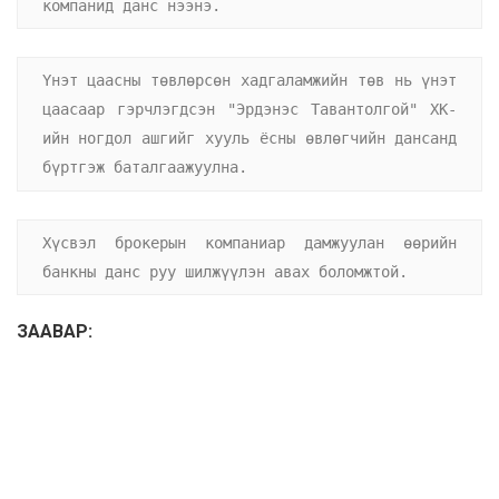
компанид данс нээнэ.
Үнэт цаасны төвлөрсөн хадгаламжийн төв нь үнэт 
цаасаар гэрчлэгдсэн "Эрдэнэс Тавантолгой" ХК-
ийн ногдол ашгийг хууль ёсны өвлөгчийн дансанд 
бүртгэж баталгаажуулна.
Хүсвэл брокерын компаниар дамжуулан өөрийн 
банкны данс руу шилжүүлэн авах боломжтой.
ЗААВАР: