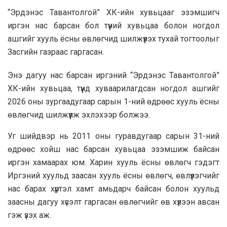
“Эрдэнэс Тавантолгой” ХК-ийн хувьцааг эзэмшигч
иргэн нас барсан бол түүний хувьцаа болон ногдол
ашгийг хууль ёсны өвлөгчид шилжүүлэх тухай тогтоолыг
Засгийн газраас гаргасан.
Энэ дагуу нас барсан иргэний “Эрдэнэс Тавантолгой”
ХК-ийн хувьцаа, түүнд хуваарилагдсан ногдол ашгийг
2026 оны зургаадугаар сарын 1-ний өдрөөс хууль ёсны
өвлөгчид шилжүүлж эхлэхээр болжээ.
Уг шийдвэр нь 2011 оны гуравдугаар сарын 31-ний
өдрөөс хойш нас барсан хувьцаа эзэмшиж байсан
иргэн хамаарах юм. Харин хууль ёсны өвлөгч гэдэгт
Иргэний хуульд заасан хууль ёсны өвлөгч, өвлүүлэгчийг
нас барах хүртэл хамт амьдарч байсан болон хуульд
заасны дагуу хүсэлт гаргасан өвлөгчийг өв хүлээн авсан
гэж үзэх аж.