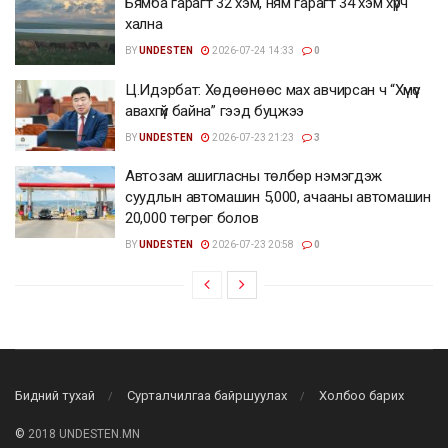
Бямба гарагт 32 хэм, ням гарагт 34 хэм хүрч
хална
BY
UNDESTEN
2026-07-24 14:33
0
Ц.Идэрбат: Хөдөөнөөс мах авчирсан ч “Хүмүүс
авахгүй байна” гээд буцжээ
BY
UNDESTEN
2026-07-23 21:23
3
Автозам ашигласны төлбөр нэмэгдэж
суудлын автомашин 5,000, ачааны автомашин
20,000 төгрөг болов
BY
UNDESTEN
2026-07-23 20:58
0
Бидний тухай
Сурталчилгаа байршуулах
Холбоо барих
©
2018 UNDESTEN.MN