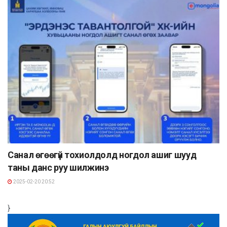
Санал өгөөгүй тохиолдолд ногдол ашиг шууд
таны данс руу шилжинэ
2025-02-20 20:52
}