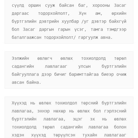
сүүлд оршин сууж байсан баг, хорооны Засаг 
даргаас тодорхойлолт, Хүн ам, өрхийн 
бүртгэлийн дэвтрийн хуулбар /уг дэвтэр байхгүй 
бол Засаг даргын гарын үсэг, тамга тэмдгээр 
баталгаажсан тодорхойлолт/ гаргуулж авна.
Ээлжийн өвлөгч өвлөх тохиолдолд төрөл 
садангийн лавлагааг улсын бүртгэлийн 
байгууллага дээр бичиг баримттайгаа биеэр очиж 
авсан байна.
Хүүхэд нь өвлөх тохиолдол төрсний бүртгэлийн 
лавлагаа, эхнэр нөхөр нь өвлөх бол гэрлэсний 
бүртгэлийн лавлагаа, эцэг эх нь өвлөх 
тохиолдолд төрөл садангийн лавлагаа болон 
хэдэн хүүхэд төрүүлсэн тухайн лавлагааг 