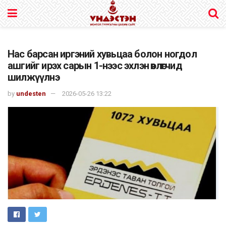
Нас барсан иргэний хувьцаа болон ногдол
ашгийг ирэх сарын 1-нээс эхлэн өвлөгчид
шилжүүлнэ
by
undesten
2026-05-26 13:22