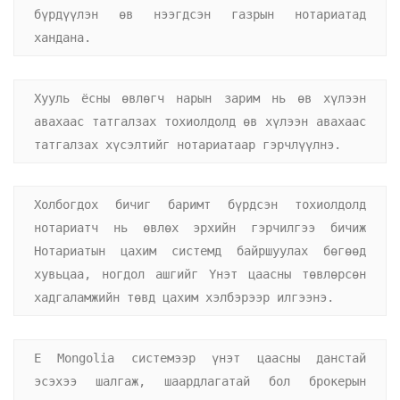
бүрдүүлэн өв нээгдсэн газрын нотариатад 
хандана.
Хууль ёсны өвлөгч нарын зарим нь өв хүлээн 
авахаас татгалзах тохиолдолд өв хүлээн авахаас 
татгалзах хүсэлтийг нотариатаар гэрчлүүлнэ.
Холбогдох бичиг баримт бүрдсэн тохиолдолд 
нотариатч нь өвлөх эрхийн гэрчилгээ бичиж 
Нотариатын цахим системд байршуулах бөгөөд 
хувьцаа, ногдол ашгийг Үнэт цаасны төвлөрсөн 
хадгаламжийн төвд цахим хэлбэрээр илгээнэ.
Е Mongolia системээр үнэт цаасны данстай 
эсэхээ шалгаж, шаардлагатай бол брокерын 