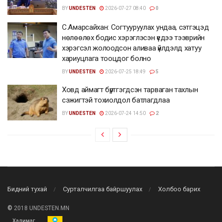
BY
UNDESTEN
2026-07-27 08:40
0
С.Амарсайхан: Согтууруулах ундаа, сэтгэцэд
нөлөөлөх бодис хэрэглэсэн үедээ тээврийн
хэрэгсэл жолоодсон аливаа үйлдэлд хатуу
хариуцлага тооцдог болно
BY
UNDESTEN
2026-07-25 18:49
5
Ховд аймагт бүртгэгдсэн тарваган тахлын
сэжигтэй тохиолдол батлагдлаа
BY
UNDESTEN
2026-07-24 14:50
2
Бидний тухай
Сурталчилгаа байршуулах
Холбоо барих
©
2018 UNDESTEN.MN
Халимаг