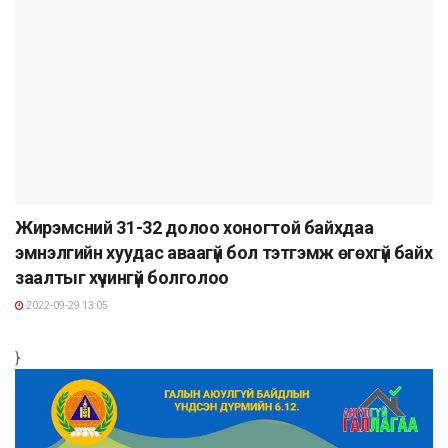
Жирэмсний 31-32 долоо хоногтой байхдаа
эмнэлгийн хуудас аваагүй бол тэтгэмж өгөхгүй байх
заалтыг хүчингүй болголоо
2022-09-29 13:05
}