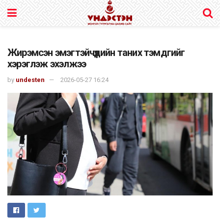
Жирэмсэн эмэгтэйчүүдийн таних тэмдгийг
хэрэглэж эхэлжээ
by
undesten
2026-05-27 16:24