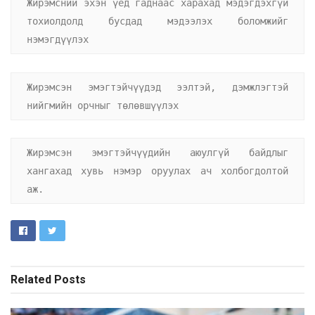
Жирэмсний эхэн үед гаднаас харахад мэдэгдэхгүй 
тохиолдолд бусдад мэдээлэх боломжийг 
нэмэгдүүлэх
Жирэмсэн эмэгтэйчүүдэд ээлтэй, дэмжлэгтэй 
нийгмийн орчныг төлөвшүүлэх
Жирэмсэн эмэгтэйчүүдийн аюулгүй байдлыг 
хангахад хувь нэмэр оруулах ач холбогдолтой 
аж.
Related
Posts