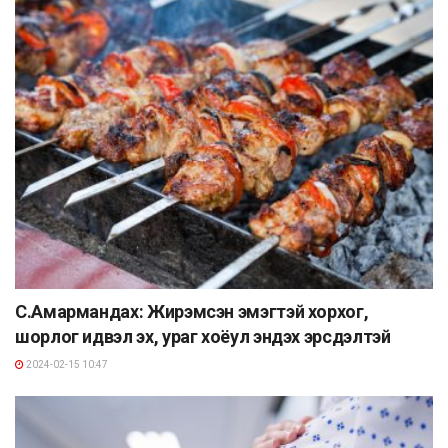
С.Амармандах: Жирэмсэн эмэгтэй хорхог,
шорлог идвэл эх, ураг хоёул эндэх эрсдэлтэй
2024-02-15 10:47