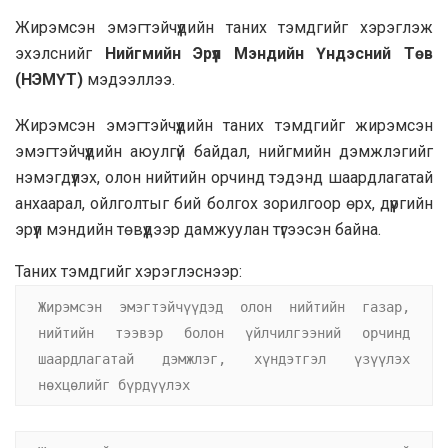
Жирэмсэн эмэгтэйчүүдийн таних тэмдгийг хэрэглэж
эхэлснийг
Нийгмийн Эрүүл Мэндийн Үндэсний Төв
(НЭМҮТ)
мэдээллээ.
Жирэмсэн эмэгтэйчүүдийн таних тэмдгийг жирэмсэн
эмэгтэйчүүдийн аюулгүй байдал, нийгмийн дэмжлэгийг
нэмэгдүүлэх, олон нийтийн орчинд тэдэнд шаардлагатай
анхаарал, ойлголтыг бий болгох зорилгоор өрх, дүүргийн
эрүүл мэндийн төвүүдээр дамжуулан түгээсэн байна.
Таних тэмдгийг хэрэглэснээр:
Жирэмсэн эмэгтэйчүүдэд олон нийтийн газар, 
нийтийн тээвэр болон үйлчилгээний орчинд 
шаардлагатай дэмжлэг, хүндэтгэл үзүүлэх 
нөхцөлийг бүрдүүлэх