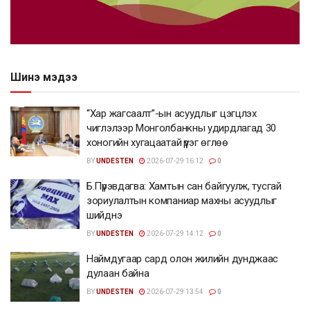
Шинэ мэдээ
“Хар жагсаалт”-ын асуудлыг цэгцлэх
чиглэлээр Монголбанкны удирдлагад 30
хоногийн хугацаатай үүрэг өглөө
BY
UNDESTEN
2026-07-29 16:12
0
Б.Пүрэвдагва: Хамтын сан байгуулж, тусгай
зориулалтын компаниар махны асуудлыг
шийднэ
BY
UNDESTEN
2026-07-29 14:12
0
Наймдугаар сард олон жилийн дунджаас
дулаан байна
BY
UNDESTEN
2026-07-29 13:54
0