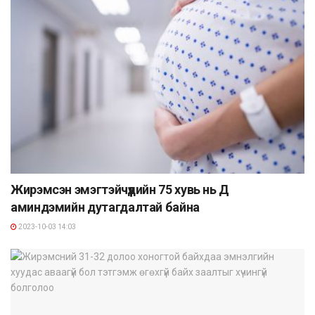
Жирэмсэн эмэгтэйчүүдийн 75 хувь нь Д
аминдэмийн дутагдалтай байна
2023-10-03 14:03