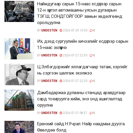
Наймдугаар сарын 15-наас есдүгээр сарын
12-н хүртэл автомашины улсын дугаарын
ТЭГШ, СОНДГОЙГООР замын хөдөлгөөнд
оролцуулна
BY
UNDESTEN
2026-07-29 13:50
0
Их, дээд сургуулийн хичээлийг есдүгээр сарын
15-наас эхлүүлнэ
BY
UNDESTEN
2026-07-27 22:50
0
Ц.Элбэгдоржийг яллагдагчаар татаж, хэргийг
нь сэргээн шалгаж эхэлжээ
BY
UNDESTEN
2026-07-27 22:20
0
Дамбадаржаа дулааны станцад аравдугаар
сард тохируулга хийж, энэ онд ашиглалтад
оруулна
BY
UNDESTEN
2026-07-27 08:57
0
Ерөнхий сайд Н.Учрал: Найр наадмаа дуусга.
Өвөлдөө бэлд