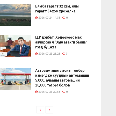
Бямба гарагт 32 хэм, ням
гарагт 34 хэм хүрч хална
2026-07-24 14:33
0
Ц.Идэрбат: Хөдөөнөөс мах
авчирсан ч “Хүмүүс авахгүй байна”
гээд буцжээ
2026-07-23 21:23
3
Автозам ашигласны төлбөр
нэмэгдэж суудлын автомашин
5,000, ачааны автомашин
20,000 төгрөг болов
2026-07-23 20:58
0