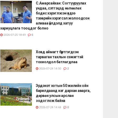
С.Амарсайхан: Согтууруулах
ундаа, сэтгэцэд нөлөөлөх
бодис хэрэглэсэн үедээ
тээврийн хэрэгсэл жолоодсон
аливаа үйлдэлд хатуу
хариуцлага тооцдог болно
2026-07-25 18:49
5
Ховд аймагт бүртгэгдсэн
тарваган тахлын сэжигтэй
тохиолдол батлагдлаа
2026-07-24 14:50
2
Эрдэнэт хотын 50 жилийн ойн
барилдаанд нэг дархан аварга,
дөрвөн улсын арслан
зодоглож байна
2026-07-24 14:44
0