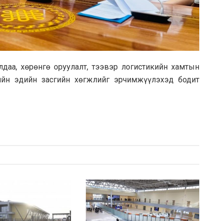
даа, хөрөнгө оруулалт, тээвэр логистикийн хамтын
ийн эдийн засгийн хөгжлийг эрчимжүүлэхэд бодит