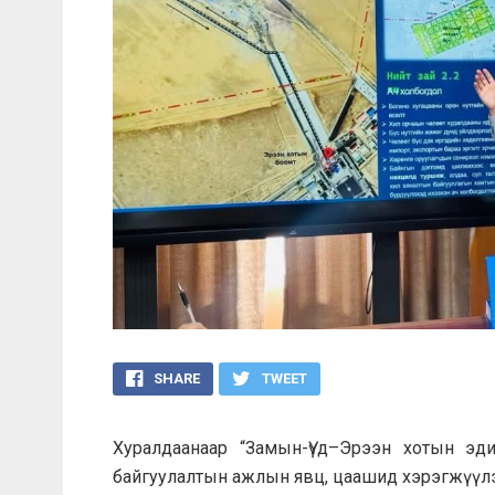
SHARE
TWEET
Хуралдаанаар “Замын-Үүд–Эрээн хотын эд
байгуулалтын ажлын явц, цаашид хэрэгжүүлэ