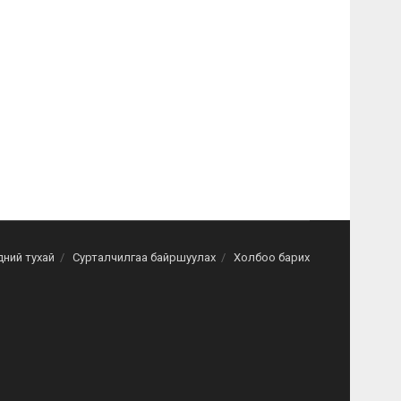
дний тухай
Сурталчилгаа байршуулах
Холбоо барих