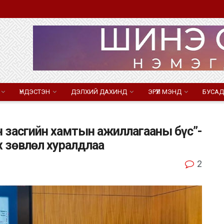
ҮНДЭСТЭН
ДЭЛХИЙ ДАХИНД
ЭРҮҮЛ МЭНД
БУСАД
 засгийн хамтын ажиллагааны бүс”-
 зөвлөл хуралдлаа
2