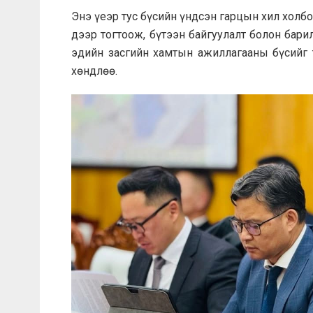
Энэ үеэр тус бүсийн үндсэн гарцын хил холб
дээр тогтоож, бүтээн байгуулалт болон бари
эдийн засгийн хамтын ажиллагааны бүсийг
хөндлөө.