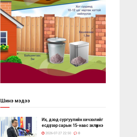
Шинэ мэдээ
Их, дээд сургуулийн хичээлийг
есдүгээр сарын 15-наас эхлүүлнэ
2026-07-27 22:50
0