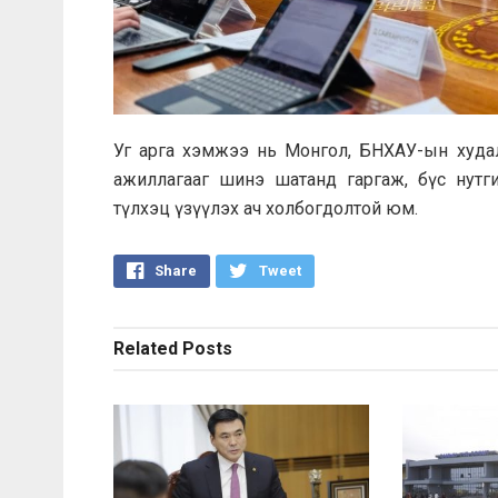
Уг арга хэмжээ нь Монгол, БНХАУ-ын худал
ажиллагааг шинэ шатанд гаргаж, бүс нутг
түлхэц үзүүлэх ач холбогдолтой юм.
Share
Tweet
Related
Posts