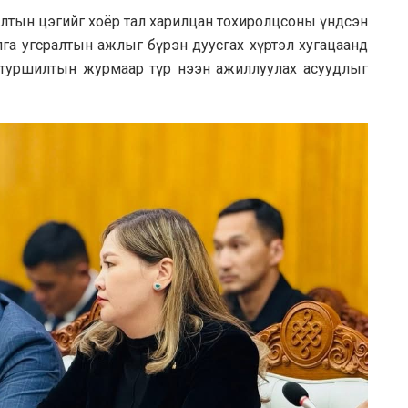
олтын цэгийг хоёр тал харилцан тохиролцсоны үндсэн
лга угсралтын ажлыг бүрэн дуусгах хүртэл хугацаанд
 туршилтын журмаар түр нээн ажиллуулах асуудлыг