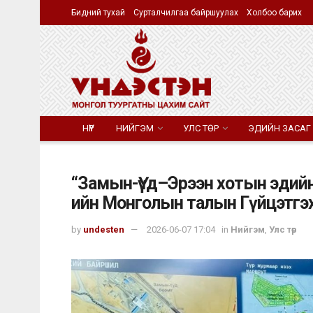
Бидний тухай
Сурталчилгаа байршуулах
Холбоо барих
НҮҮР
НИЙГЭМ
УЛС ТӨР
ЭДИЙН ЗАСАГ
“Замын-Үүд–Эрээн хотын эдийн
ийн Монголын талын Гүйцэтгэх
by
undesten
2026-06-07 17:04
in
Нийгэм
,
Улс төр