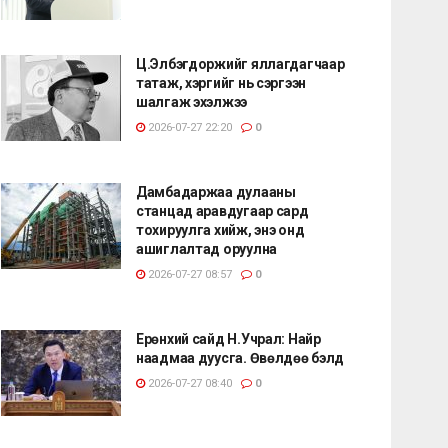
Ц.Элбэгдоржийг яллагдагчаар
татаж, хэргийг нь сэргээн
шалгаж эхэлжээ
2026-07-27 22:20
0
Дамбадаржаа дулааны
станцад аравдугаар сард
тохируулга хийж, энэ онд
ашиглалтад оруулна
2026-07-27 08:57
0
Ерөнхий сайд Н.Учрал: Найр
наадмаа дуусга. Өвөлдөө бэлд
2026-07-27 08:40
0