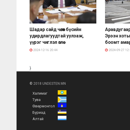
Шадар сайд чөлөөт бүсийн
Аравдугаар
удирдлагуудтай уулзаж,
Эрээн хоты
үүрэг чиглэл өглөө
боомт ама
2024-12-16 20:44
2024-09-27 12:
}
©
2018 UNDESTEN.MN
Халимаг
Тува
Өвөрмонгол
Буриад
Алтай