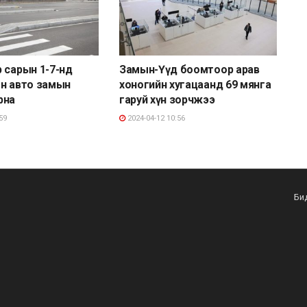
 сарын 1-7-нд
Замын-Үүд боомтоор арав
н авто замын
хоногийн хугацаанд 69 мянга
рна
гаруй хүн зорчжээ
59
2024-04-12 10:56
Би