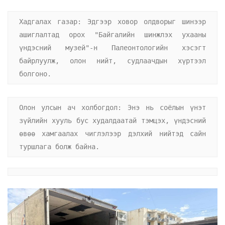
Хадгалах газар: Эдгээр ховор олдворыг шинээр 
ашиглалтад орох "Байгалийн шинжлэх ухааны 
үндэсний музей"-н Палеонтологийн хэсэгт 
байрлуулж, олон нийт, судлаачдын хүртээл 
болгоно.
Олон улсын ач холбогдол: Энэ нь соёлын үнэт 
зүйлийн хууль бус худалдаатай тэмцэх, үндэсний 
өвөө хамгаалах чиглэлээр дэлхий нийтэд сайн 
туршлага болж байна.