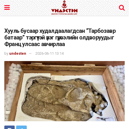
Хууль бусаар худалдаалагдсан “Тарбозавр
батаар” тэргүүтэй үлэг гүрвэлийн олдворуудыг
Франц улсаас авчирлаа
by
undesten
2026-06-11 13:14