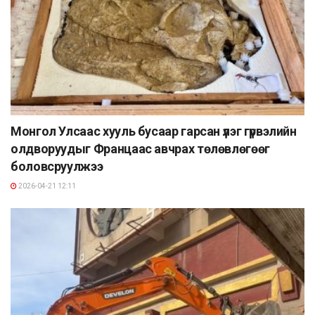
Монгол Улсаас хууль бусаар гарсан үлэг гүрвэлийн
олдворуудыг Францаас авчрах төлөвлөгөөг
боловсруулжээ
2026-04-21 12:11