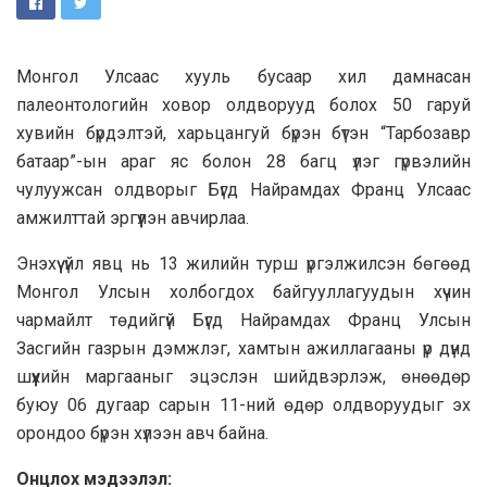
Монгол Улсаас хууль бусаар хил дамнасан
палеонтологийн ховор олдворууд болох 50 гаруй
хувийн бүрдэлтэй, харьцангуй бүрэн бүтэн “Тарбозавр
батаар”-ын араг яс болон 28 багц үлэг гүрвэлийн
чулуужсан олдворыг Бүгд Найрамдах Франц Улсаас
амжилттай эргүүлэн авчирлаа.
Энэхүү үйл явц нь 13 жилийн турш үргэлжилсэн бөгөөд
Монгол Улсын холбогдох байгууллагуудын хүчин
чармайлт төдийгүй Бүгд Найрамдах Франц Улсын
Засгийн газрын дэмжлэг, хамтын ажиллагааны үр дүнд
шүүхийн маргааныг эцэслэн шийдвэрлэж, өнөөдөр
буюу 06 дугаар сарын 11-ний өдөр олдворуудыг эх
орондоо бүрэн хүлээн авч байна.
Онцлох мэдээлэл: