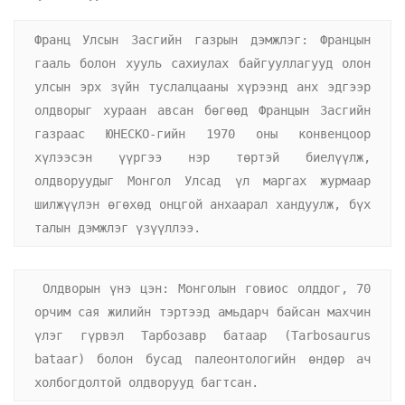
Франц Улсын Засгийн газрын дэмжлэг: Францын 
гааль болон хууль сахиулах байгууллагууд олон 
улсын эрх зүйн туслалцааны хүрээнд анх эдгээр 
олдворыг хураан авсан бөгөөд Францын Засгийн 
газраас ЮНЕСКО-гийн 1970 оны конвенцоор 
хүлээсэн үүргээ нэр төртэй биелүүлж, 
олдворуудыг Монгол Улсад үл маргах журмаар 
шилжүүлэн өгөхөд онцгой анхаарал хандуулж, бүх 
талын дэмжлэг үзүүллээ.
 Олдворын үнэ цэн: Монголын говиос олддог, 70 
орчим сая жилийн тэртээд амьдарч байсан махчин 
үлэг гүрвэл Тарбозавр батаар (Tarbosaurus 
bataar) болон бусад палеонтологийн өндөр ач 
холбогдолтой олдворууд багтсан.