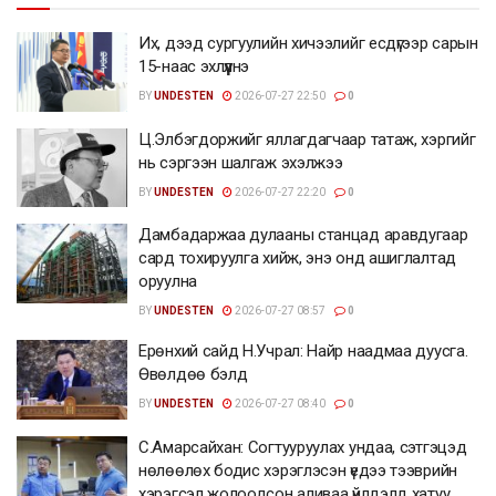
Их, дээд сургуулийн хичээлийг есдүгээр сарын
15-наас эхлүүлнэ
BY
UNDESTEN
2026-07-27 22:50
0
Ц.Элбэгдоржийг яллагдагчаар татаж, хэргийг
нь сэргээн шалгаж эхэлжээ
BY
UNDESTEN
2026-07-27 22:20
0
Дамбадаржаа дулааны станцад аравдугаар
сард тохируулга хийж, энэ онд ашиглалтад
оруулна
BY
UNDESTEN
2026-07-27 08:57
0
Ерөнхий сайд Н.Учрал: Найр наадмаа дуусга.
Өвөлдөө бэлд
BY
UNDESTEN
2026-07-27 08:40
0
С.Амарсайхан: Согтууруулах ундаа, сэтгэцэд
нөлөөлөх бодис хэрэглэсэн үедээ тээврийн
хэрэгсэл жолоодсон аливаа үйлдэлд хатуу