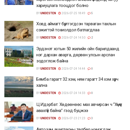
хариуцлага тооцдог болно
BY
UNDESTEN
2026-07-25 18:49
5
Ховд аймагт бүртгэгдсэн тарваган тахлын
сэжигтэй тохиолдол батлагдлаа
BY
UNDESTEN
2026-07-24 14:50
2
Эрдэнэт хотын 50 жилийн ойн барилдаанд
нэг дархан аварга, дөрвөн улсын арслан
зодоглож байна
BY
UNDESTEN
2026-07-24 14:44
0
Бямба гарагт 32 хэм, ням гарагт 34 хэм хүрч
хална
BY
UNDESTEN
2026-07-24 14:33
0
Ц.Идэрбат: Хөдөөнөөс мах авчирсан ч “Хүмүүс
авахгүй байна” гээд буцжээ
BY
UNDESTEN
2026-07-23 21:23
3
Автозам ашигласны төлбөр нэмэгдэж