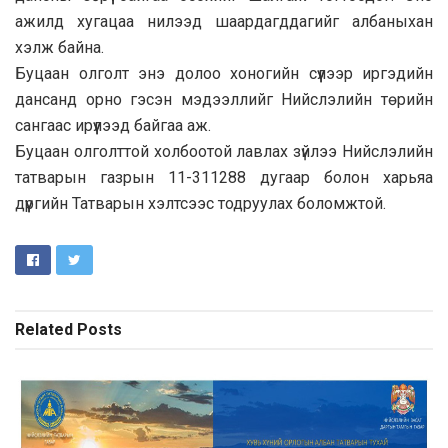
ажилд хугацаа нилээд шаардагддагийг албаныхан
хэлж байна.
Буцаан олголт энэ долоо хоногийн сүүлээр иргэдийн
дансанд орно гэсэн мэдээллийг Нийслэлийн төрийн
сангаас ирүүлээд байгаа аж.
Буцаан олголттой холбоотой лавлах зүйлээ Нийслэлийн
татварын газрын 11-311288 дугаар болон харьяа
дүүргийн Татварын хэлтсээс тодруулах боломжтой.
Related
Posts