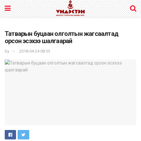
Татварын буцаан олголтын жагсаалтад
орсон эсэхээ шалгаарай
by
2018-04-24 08:55