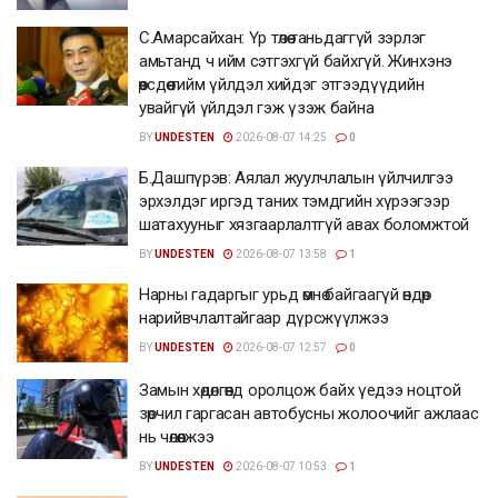
С.Амарсайхан: Үр төлөө таньдаггүй зэрлэг
амьтанд ч ийм сэтгэхгүй байхгүй. Жинхэнэ
өөрсдөө тийм үйлдэл хийдэг этгээдүүдийн
увайгүй үйлдэл гэж үзэж байна
BY
UNDESTEN
2026-08-07 14:25
0
Б.Дашпүрэв: Аялал жуулчлалын үйлчилгээ
эрхэлдэг иргэд таних тэмдгийн хүрээгээр
шатахууныг хязгаарлалтгүй авах боломжтой
BY
UNDESTEN
2026-08-07 13:58
1
Нарны гадаргыг урьд өмнө байгаагүй өндөр
нарийвчлалтайгаар дүрсжүүлжээ
BY
UNDESTEN
2026-08-07 12:57
0
Замын хөдөлгөөнд оролцож байх үедээ ноцтой
зөрчил гаргасан автобусны жолоочийг ажлаас
нь чөлөөлжээ
BY
UNDESTEN
2026-08-07 10:53
1