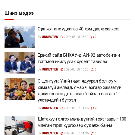
Шинэ мэдээ
Сөүл хот анх удаагаа 40 хэм давж халжээ
BY
UNDESTEN
2026-08-08 18:49
0
Ерөнхий сайд БНХАУ-д АИ-92 автобензин
тогтмол нийлүүлэх хүсэлт тавилаа
BY
UNDESTEN
2026-08-08 16:25
0
С.Цэнгүүн: Үнийн өсөлт, ядуурал бол юу ч
хамаагүй амлаад, ямар ч аргаар хамаагүй
дахин сонгогдох гэсэн “сайхан сэтгэлт”
улстөрчдийн бүтээл
BY
UNDESTEN
2026-08-07 14:46
2
Шатахуун олгох мөнгөн дүнгийн хязгаарыг 100
мянган төгрөгт хүргэхээр судалж байна
BY
UNDESTEN
2026-08-07 14:36
0