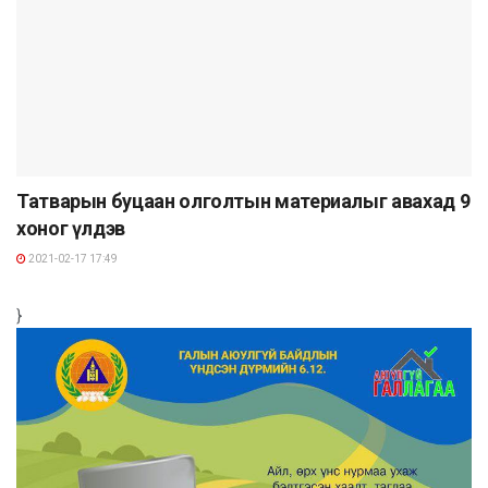
Татварын буцаан олголтын материалыг авахад 9
хоног үлдэв
2021-02-17 17:49
}