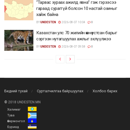
“Тарвас хураах ажилд явна” гэж гэрээсээ
гараад сураггүй болсон 10 настай охиныг
хайж байна
BY
UNDESTEN
2026-08-07 10:04
0
Казахстан улс 70 жилийн өмнө устсан барыг
сэргээн нутагшуулах ажлыг эхлүүлжээ
BY
UNDESTEN
2026-08-07 09:58
0
Бидний тухай
Сурталчилгаа байршуулах
Холбоо барих
©
2018 UNDESTEN.MN
Халимаг
Тува
Өвөрмонгол
Буриад