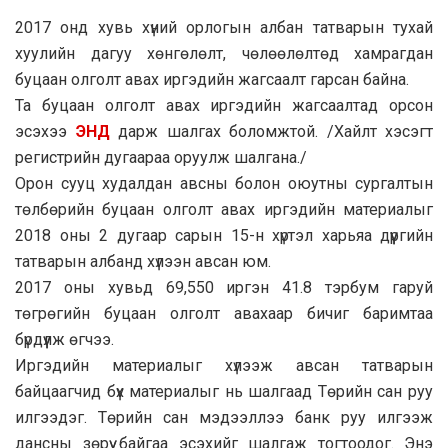
2017 онд хувь хүний орлогын албан татварын тухай
хуулийн дагуу хөнгөлөлт, чөлөөлөлтөд хамрагдан
буцаан олголт авах иргэдийн жагсаалт гарсан байна.
Та буцаан олголт авах иргэдийн жагсаалтад орсон
эсэхээ
ЭНД
дарж шалгах боломжтой. /Хайлт хэсэгт
регистрийн дугаараа оруулж шалгана./
Орон сууц худалдан авсны болон оюутны сургалтын
төлбөрийн буцаан олголт авах иргэдийн материалыг
2018 оны 2 дугаар сарын 15-н хүртэл харьяа дүүргийн
татварын албанд хүлээн авсан юм.
2017 оны хувьд 69,550 иргэн 41.8 тэрбум гаруй
төгрөгийн буцаан олголт авахаар бичиг баримтаа
бүрдүүлж өгчээ.
Иргэдийн материалыг хүлээж авсан татварын
байцаагчид бүх материалыг нь шалгаад Төрийн сан руу
илгээдэг. Төрийн сан мэдээллээ банк руу илгээж
дансны зөрүү байгаа эсэхийг шалгаж тогтоодог. Энэ