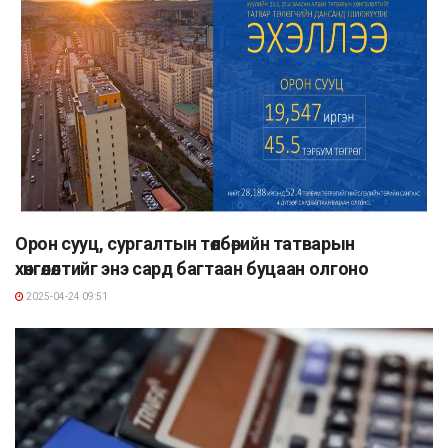
Орон сууц, сургалтын төлбөрийн татварын
хөнгөлөлтийг энэ сард багтаан буцаан олгоно
2025-04-24 09:51