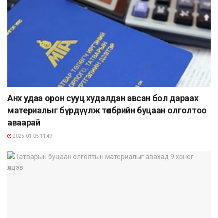
Анх удаа орон сууц худалдан авсан бол дараах
материалыг бүрдүүлж төлбөрийн буцаан олголтоо
аваарай
2025-01-05 11:49