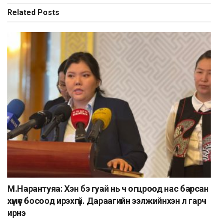
Related
Posts
М.Нарантуяа: Хэн бэ гуай нь ч огцроод нас барсан
хүмүүс босоод ирэхгүй. Дараагийн ээлжийнхэн л гарч
ирнэ