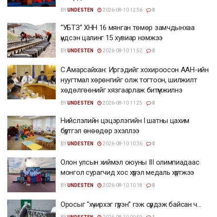
BY
UNDESTEN
2026-08-10 12:56
0
“УБТЗ” ХНН 16 мянган төмөр замчдынхаа
үндсэн цалинг 15 хувиар нэмжээ
BY
UNDESTEN
2026-08-10 11:52
0
С.Амарсайхан: Иргэдийг хохироосон ААН-ийн
нуугтмал хөрөнгийг олж тогтоон, шилжилт
хөдөлгөөнийг хязгаарлаж битүүмжилнэ
BY
UNDESTEN
2026-08-10 11:25
0
Нийслэлийн цэцэрлэгийн I шатны цахим
бүртгэл өнөөдөр эхэллээ
BY
UNDESTEN
2026-08-10 10:36
0
Олон улсын хиймэл оюуны III олимпиадаас
монгол сурагчид хос хүрэл медаль хүртжээ
BY
UNDESTEN
2026-08-10 10:18
0
Оросыг “хүчирхэг гүрэн” гэж сүрдэж байсан ч…