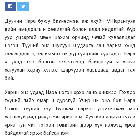
Дуучин Нара буюу бизнесмэн, аж ахуйч М.Нарантуяа
өөрийн амьдралын хөгжилтэй болон адал явдалтай, бүр
уур уцаартай мөчөө ч цахим орчинд чөлөөтэй хуваалцдаг
нэгэн. Түүний энэ шулуун шударга зан зарим хүнд
таалагддаг ч, заримынх нь дургүйцлийг хүргэдэг. Нара
ч үүнд тэр болгон эмзэглээд байдаггүй ч хааяа
хатуухан хариу хэлэх, ширүүхэн харьцаад авдаг тал
бий.
Харин энэ удаад Нара нэгэн хөөрхөн лайв хийжээ. Гэхдээ
түүний лайв ямар ч дүрсгүй. Учир нь энэ бол Нара
болон түүний хүү Бунжаа нарын унтахынхаа өмнө
харанхуй өрөөнд өрнүүлсэн яриа юм. Хүүгийн аавын тухай
яриа тун чиг гэгээн төсөөлөлтэйн дээр хүү нэлээд хөөрсөн
байдалтай ярьж байсан юм.