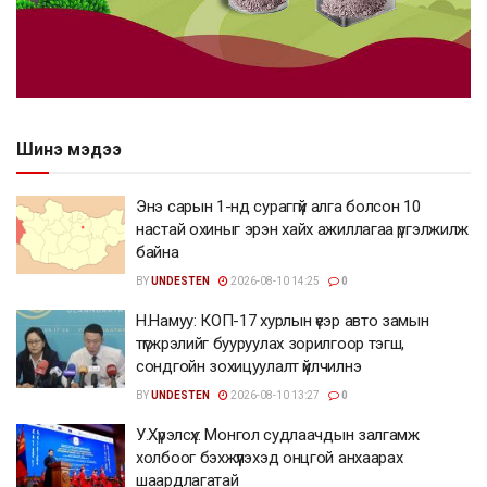
Шинэ мэдээ
Энэ сарын 1-нд сураггүй алга болсон 10
настай охиныг эрэн хайх ажиллагаа үргэлжилж
байна
BY
UNDESTEN
2026-08-10 14:25
0
Н.Намуу: КОП-17 хурлын үеэр авто замын
түгжрэлийг бууруулах зорилгоор тэгш,
сондгойн зохицуулалт үйлчилнэ
BY
UNDESTEN
2026-08-10 13:27
0
У.Хүрэлсүх: Монгол судлаачдын залгамж
холбоог бэхжүүлэхэд онцгой анхаарах
шаардлагатай