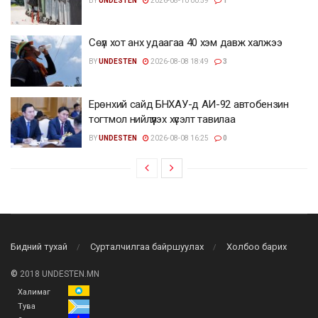
BY
UNDESTEN
2026-08-10 00:59
1
Сөүл хот анх удаагаа 40 хэм давж халжээ
BY
UNDESTEN
2026-08-08 18:49
3
Ерөнхий сайд БНХАУ-д АИ-92 автобензин
тогтмол нийлүүлэх хүсэлт тавилаа
BY
UNDESTEN
2026-08-08 16:25
0
Бидний тухай
Сурталчилгаа байршуулах
Холбоо барих
©
2018 UNDESTEN.MN
Халимаг
Тува