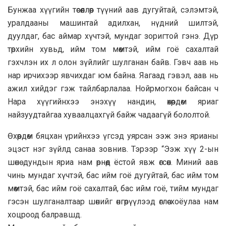
Бунжаа хүүгийн төсөөллөөр түүний аав дугуйтай, сэлэмтэй,
уралдааны машинтай адилхан, нүдний шилтэй,
дуулдаг, бас аймар хүчтэй, мундаг зоригтой гэнэ. Дүр
төрхийн хувьд, ийм том мөөмтэй, ийм гоё сахалтай
гэхчлэн их л олон зүйлийг шулганан байв. Гэвч аав нь
нар ирчихээр явчихдаг юм байна. Яагаад гэвэл, аав нь
ажил хийдэг гэж тайлбарлалаа. Нойрмогхон байсан ч
Нара хүүгийнхээ энэхүү нандин, өхөөрдөм яриаг
найзуудтайгаа хуваалцахгүй байж чадаагүй бололтой.
Өхөөрдөм бяцхан үрийнхээ үгсэд уярсан ээж энэ ярианы
эцэст нэг зүйлд санаа зовнив. Тэрээр “Ээж хүү 2-ын
шөнө дундын яриа нам өрнөөд ёстой явж өгсөөн. Миний аав
чинь мундаг хүчтэй, бас ийм гоё дугуйтай, бас ийм том
мөөмтэй, бас ийм гоё сахалтай, бас ийм гоё, тийм мундаг
гэсэн шулганалтаар шөнийг өнгөрүүлээд өглөө хоёулаа нам
хоцроод балравшд.