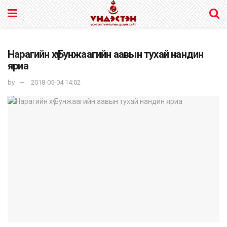
Нарагийн хүү Бунжаагийн аавын тухай нандин
яриа
by
2018-05-04 14:02