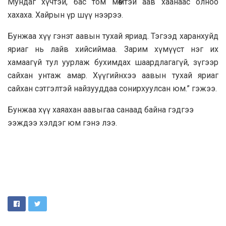
Мундаг хүчтэй, бас том мөөмтэй аав хаанаас олноо
хахаха. Хайрын үр шүү нээрээ.
Бунжаа хүү гэнэт аавын тухай яриад. Тэгээд харанхуйд
яриаг нь лайв хийсиймаа. Зарим хүмүүст нэг их
хамаагүй тул уурлаж бухимдах шаардлагагүй, зүгээр
сайхан унтаж амар. Хүүгийнхээ аавын тухай яриаг
сайхан сэтгэлтэй найзууддаа сонирхуулсан юм.” гэжээ.
Бунжаа хүү хаяахан аавыгаа санаад байна гэдгээ
ээждээ хэлдэг юм гэнэ лээ.