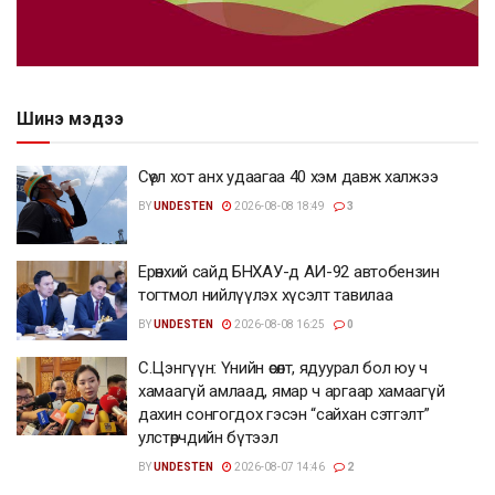
Шинэ мэдээ
Сөүл хот анх удаагаа 40 хэм давж халжээ
BY
UNDESTEN
2026-08-08 18:49
3
Ерөнхий сайд БНХАУ-д АИ-92 автобензин
тогтмол нийлүүлэх хүсэлт тавилаа
BY
UNDESTEN
2026-08-08 16:25
0
С.Цэнгүүн: Үнийн өсөлт, ядуурал бол юу ч
хамаагүй амлаад, ямар ч аргаар хамаагүй
дахин сонгогдох гэсэн “сайхан сэтгэлт”
улстөрчдийн бүтээл
BY
UNDESTEN
2026-08-07 14:46
2