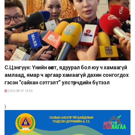
С.Цэнгүүн: Үнийн өсөлт, ядуурал бол юу ч хамаагүй
амлаад, ямар ч аргаар хамаагүй дахин сонгогдох
гэсэн “сайхан сэтгэлт” улстөрчдийн бүтээл
2026-08-07 14:46
}