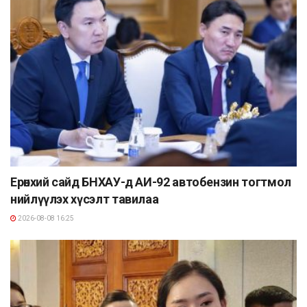
Ерөнхий сайд БНХАУ-д АИ-92 автобензин тогтмол
нийлүүлэх хүсэлт тавилаа
2026-08-08 16:25