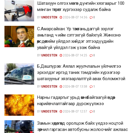
Шатахуун олгох мөнгөн дүнгийн хязгаарыг 100
мянган төгрөгт хүргэхээр судалж байна
BY
UNDESTEN
2026-08-07 14:36
0
С.Амарсайхан: Үр төлөө таньдаггүй зэрлэг
амьтанд ч ийм сэтгэхгүй байхгүй. Жинхэнэ
өөрсдөө тийм үйлдэл хийдэг этгээдүүдийн
увайгүй үйлдэл гэж үзэж байна
BY
UNDESTEN
2026-08-07 14:25
0
Б.Дашпүрэв: Аялал жуулчлалын үйлчилгээ
эрхэлдэг иргэд таних тэмдгийн хүрээгээр
шатахууныг хязгаарлалтгүй авах боломжтой
BY
UNDESTEN
2026-08-07 13:58
1
Нарны гадаргыг урьд өмнө байгаагүй өндөр
нарийвчлалтайгаар дүрсжүүлжээ
BY
UNDESTEN
2026-08-07 12:57
0
Замын хөдөлгөөнд оролцож байх үедээ ноцтой
зөрчил гаргасан автобусны жолоочийг ажлаас