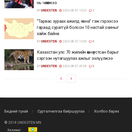
нь чөлөөлжээ
BY
UNDESTEN
2026-08-07 10:53
1
“Тарвас хураах ажилд явна” гэж гэрээсээ
гараад сураггүй болсон 10 настай охиныг
хайж байна
BY
UNDESTEN
2026-08-07 10:04
0
Казахстан улс 70 жилийн өмнө устсан барыг
сэргээн нутагшуулах ажлыг эхлүүлжээ
BY
UNDESTEN
2026-08-07 09:58
0
Бидний тухай
Сурталчилгаа байршуулах
Холбоо барих
©
2018 UNDESTEN.MN
Халимаг