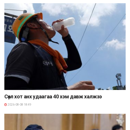
Сөүл хот анх удаагаа 40 хэм давж халжээ
2026-08-08 18:49