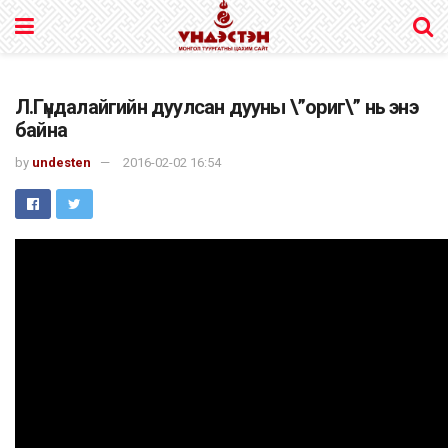
Л.Гүндалайгийн дуулсан дууны \”ориг\” нь энэ
байна
by
undesten
2016-02-02 16:54