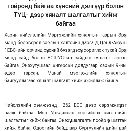
тойронд байгаа хүнсний дэлгүүр болон
ТҮЦ- дээр хяналт шалгалтыг хийж
байгаа
Харин нийслэлийн Мэргэжлийн хяналтын газрын Эрүүл
мэнд боловсрол соёлын хэлтсийн дарга Д.Цэнд-Аюуш
“ ЕБС-ийн орчинд хүнсний бүтээгдэхүүн хориглох тухай Эрүүл
мэнд сайд болон БСШУС-ын сайдын тушаал гарсан
байгаа. Энэхүү тушаал өнгөрсөн долдугаар сарын 9-ны
өдөр гарсан. Манай мэргэжлийн хяналтын
байгууллагаас хяналт шалгалт хийж ажиллаж байна.
Нийслэлийн хэмжээнд 262 ЕБС дээр сэрэмжлүүлэг
нааж байгаа. Мөн Урьдчилан сэргийлэх чиглэлийн
шалгалтыг хийж байгаа. Энэхүү шалгалтыг хоёр үе шаттай
хийж байна. Одоогийн байдлаар Сургуулийн үдийн цай