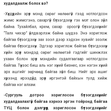
худалдаалж болох вэ?
-Хүүхдүүдийн эрүүл мэнд сөрөг нөлөөгүй гээд нотлогдсон
жимс жимсгэнэ, сахаргүй бүтээгдэхүүн гэх мэт олон зүйл
байна. Тухайлбал, крем, сахар ороогүй бүтээгдэхүүнийг
“Талх чихэр” үйлдвэрлэж байна шүү дээ. Энэ хориглож
байгаа бүтээгдэхүүн зах зээл дээр хэдхэн хувийг эзэлж
байгаа бүтээгдэхүүн. Эдгээр хориглож байгаа бүтэгдээхүүн
хүийн эрүүл мэндэд сөрөг нөлөөтэй гэдгийг шинжлэх
ухаан болон эрүүл мэндийн судалгаагаар нотлогдсон
байгаа. Түүнээс биш аль нэг хүний бизнес, хэн нэгэн хүний
эрх ашгийг зөрчөөд байгаа зүйл биш. Нийт эрх ашиг
хүрээнд ирээдүйд эрүүл иргэнтэй байхын тулд хийж
байгаа нэг алхам.
-Сургууль дотроо хориглосон бүтээгдэхүүнийг
худалдаалахгүй байгаа хэрнээ эргэн тойронд байгаа
ТҮЦ болон дэлгүүрүүд хориглосон бүтээгдэхүүнийг