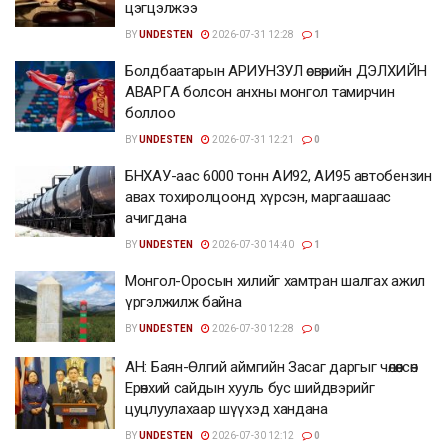
цэгцэлжээ
BY
UNDESTEN
2026-07-31 12:28
1
Болдбаатарын АРИУНЗУЛ өсвөрийн ДЭЛХИЙН
АВАРГА болсон анхны монгол тамирчин
боллоо
BY
UNDESTEN
2026-07-31 12:21
0
БНХАУ-аас 6000 тонн АИ92, АИ95 автобензин
авах тохиролцоонд хүрсэн, маргаашаас
ачигдана
BY
UNDESTEN
2026-07-30 14:40
1
Монгол-Оросын хилийг хамтран шалгах ажил
үргэлжилж байна
BY
UNDESTEN
2026-07-30 12:28
0
АН: Баян-Өлгий аймгийн Засаг даргыг чөлөөлсөн
Ерөнхий сайдын хууль бус шийдвэрийг
цуцлуулахаар шүүхэд хандана
BY
UNDESTEN
2026-07-30 12:12
0