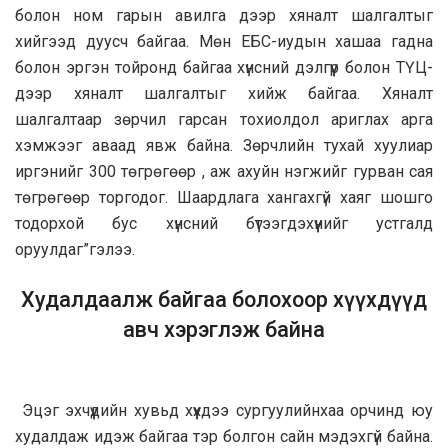
болон ном гарын авилга дээр хяналт шалгалтыг
хийгээд дуусч байгаа. Мөн ЕБС-иудын хашаа гадна
болон эргэн тойронд байгаа хүнсний дэлгүүр болон ТҮЦ-
дээр хяналт шалгалтыг хийж байгаа. Хяналт
шалгалтаар зөрчил гарсан тохиолдол ариглах арга
хэмжээг аваад явж байна. Зөрчлийн тухай хуулиар
иргэнийг 300 төгрөгөөр , аж ахуйн нэгжийг гурван сая
төгрөгөөр торгодог. Шаардлага хангахгүй хаяг шошго
тодорхой бус хүнсний бүтээгдэхүүнийг устгалд
оруулдаг”гэлээ.
Худалдаалж байгаа болохоор хүүхдүүд
авч хэрэглэж байна
Эцэг эхчүүдийн хувьд хүүхдээ сургуулийнхаа орчинд юу
худалдаж идэж байгаа тэр болгон сайн мэдэхгүй байна.