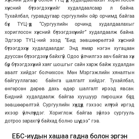
хүнсний бүтээгдэхүүнийг худалдаалсаар л байна.
Тухайлбал, гуравдугаар сургуулийн ойр орчимд байгаа
бүх ТҮЦ-үүд “Сургуулийн орчинд худалдаалахыг
хориглосон хүнсний бүтээгдэхүүнийг” худалдаалж байна.
Эдгээр ТҮЦ-ний эзэд “Бид зөвшөөрөлтэй хүнсний
бүтээгдэхүүн худалдаалдаг. Энд ямар нэгэн хугацаан
дууссан бүтээгдэхүүн байхгүй. Одоо үйлчилгээ авч байгаа хүн
бүр бүтээгдэхүүний хаяг шошгыг сайн харж байж худалдан
авалт хийдэг болчихсон. Мөн Мэргэжлийн хяналтын
байгууллагаас байнга шалгалт хийдэг. Тухайлбал,
өнгөрсөн дөрөв дахь өдөр шалгалт ирээд явсан.
Бидний худалдаалж байгаа хуушуур пирошки бүгд
зөвшөөрөлтэй. Сургуулийн хүүхдүүд гэхээс илүүтэй иргэд
ихээр үйлчлүүлдэг. Хориглож байгаа зүйлээ сургууль
дотроо зарахгүй байхад болно шүү дээ” гэв.
ЕБС-иудын хашаа гадна болон эргэн