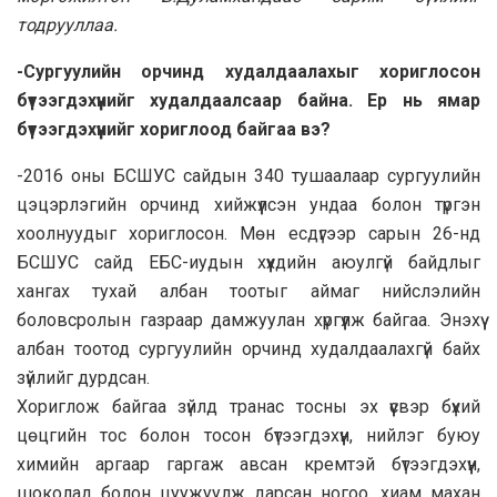
тодрууллаа.
-Сургуулийн орчинд худалдаалахыг хориглосон
бүтээгдэхүүнийг худалдаалсаар байна. Ер нь ямар
бүтээгдэхүүнийг хориглоод байгаа вэ?
-2016 оны БСШУС сайдын 340 тушаалаар сургуулийн
цэцэрлэгийн орчинд хийжүүлсэн ундаа болон түргэн
хоолнуудыг хориглосон. Мөн есдүгээр сарын 26-нд
БСШУС сайд ЕБС-иудын хүүхдийн аюулгүй байдлыг
хангах тухай албан тоотыг аймаг нийслэлийн
боловсролын газраар дамжуулан хүргүүлж байгаа. Энэхүү
албан тоотод сургуулийн орчинд худалдаалахгүй байх
зүйлийг дурдсан.
Хориглож байгаа зүйлд транас тосны эх үүсвэр бүхий
цөцгийн тос болон тосон бүтээгдэхүүн, нийлэг буюу
химийн аргаар гаргаж авсан кремтэй бүтээгдэхүүн,
шоколад болон цуужуулж дарсан ногоо, хиам махан