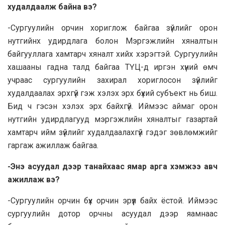
худалдаалж байна вэ?
-Сургуулийн орчин хориглож байгаа зүйлийг орон
нутгийнх удирдлага болон Мэргэжлийн хяналтын
байгууллага хамтарч хяналт хийх хэрэгтэй. Сургуулийн
хашааны гадна талд байгаа ТҮЦ-д иргэн хүний өмч
учраас сургуулийн захирал хориглосон зүйлийг
худалдаалах эрхгүй гэж хэлэх эрх бүхий субъект нь биш.
Бид ч гэсэн хэлэх эрх байхгүй. Иймээс аймаг орон
нутгийн удирдлагууд мэргэжлийн хяналтыг газартай
хамтарч ийм зүйлийг худалдаалахгүй гэдэг зөвлөмжийг
гаргаж ажиллаж байгаа.
-Энэ асуудал дээр танайхаас ямар арга хэмжээ авч
ажиллаж вэ?
-Сургуулийн орчин бүх орчин эрүүл байх ёстой. Иймээс
сургуулийн дотор орчны асуудал дээр яамнаас