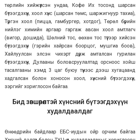
төрлийн хийжүүлсэн ундаа, Кофе Их тосонд шарсан
бүтээгдэхүүн, хоол хүнс (шарсан төмс, шаржигнуур тахиа),
Түргэн хоол (пицца, гамбургер, хотдог), Төрөл бүрийн
нийлэг химийн аргаар гаргаж авсан хоол амтлагч
(вигор, дошида), Шөлний тос, өөхөн тос түүгээр хийсэн
бүтээгдэхүүн (гэрийн хайрсан боорцог, мушгиа боов),
Хайлуулсан элсэн чихэрт дүрж амталсан гурилан
бүтээгдэхүүн, Дулааны боловсруулалтад орсноос хойш
тасалгааны хэмд 3 цаг буюу түүнээс дээш хугацаанд
хадгалсан болон хоносон хоол, хүнсний бүтээгдэхүүн,
зэргийг хориглосон байгаа.
Бид зөвшөөрөлтэй хүнсний бүтээгдэхүүн
худалдаалдаг
Өнөөдрийн байдлаар ЕБС-иудын ойр орчим байгаа
Хүнсний дэлгүүр болон ТҮЦ-үүд худалдаалахыг хориглосон