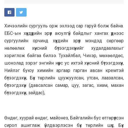
Хичээлийн сургууль орж эхлээд сар гаруй болж байна.
ЕБС-ын хүүхдүүдийн эрүүл аюулгүй байдлыг хангах үүднээс
сургуулийн орчинд хүүхдийн эрүүл мэндэд сөргөөр
нөлөөлөх хүнсний бүтээгдэхүүнийг худалдаалахыг
хориглож байгаа билээ. Тухайлбал, Чихэр, мөхөөлдөс,
шоколад зэрэг энгийн нүүрс ус ихтэй хүнсний бүтээгдэхүүн,
Нийлэг буюу химийн аргаар гарган авсан кремтэй
бүтээгдэхүүн, Бүх төрлийн цуужуулсан, утсан, лаазалсан,
бүтээгдэхүүн (давсалсан самар, цуу, загас, хиам, махан
бүтээгдэхүүн, зайдас),
Өндөг, хуурай өндөг, майонез, Байгалийн бус өтгөрүүлсэн
сироп ашиглаж үйлдвэрлэсэн бүх төрлийн шүүс, Бүх