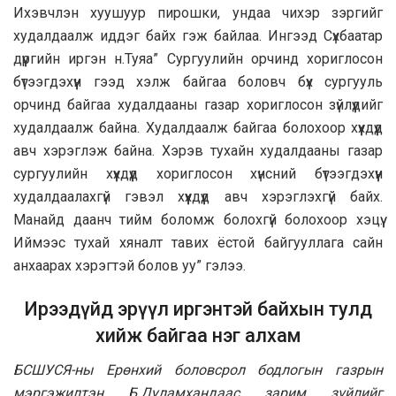
Ихэвчлэн хуушуур пирошки, ундаа чихэр зэргийг
худалдаалж иддэг байх гэж байлаа. Ингээд Сүхбаатар
дүүргийн иргэн н.Туяа” Сургуулийн орчинд хориглосон
бүтээгдэхүүн гээд хэлж байгаа боловч бүх сургууль
орчинд байгаа худалдааны газар хориглосон зүйлүүдийг
худалдаалж байна. Худалдаалж байгаа болохоор хүүхдүүд
авч хэрэглэж байна. Хэрэв тухайн худалдааны газар
сургуулийн хүүхдүүд хориглосон хүнсний бүтээгдэхүүн
худалдаалахгүй гэвэл хүүхдүүд авч хэрэглэхгүй байх.
Манайд даанч тийм боломж болохгүй болохоор хэцүү.
Иймээс тухай хяналт тавих ёстой байгууллага сайн
анхаарах хэрэгтэй болов уу” гэлээ.
Ирээдүйд эрүүл иргэнтэй байхын тулд
хийж байгаа нэг алхам
БСШУСЯ-ны Ерөнхий боловсрол бодлогын газрын
мэргэжилтэн Б.Дуламхандаас зарим зүйлийг