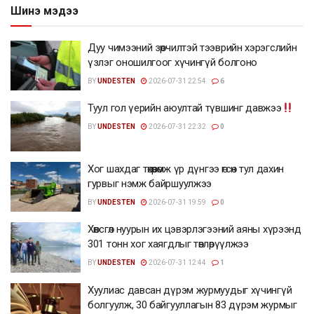
Шинэ мэдээ
Дуу чимээний зөрчилтэй тээврийн хэрэгслийн
үзлэг оношилгоог хүчингүй болгоно
BY
UNDESTEN
2026-07-31 22:54
6
Туул гол үерийн аюултай түвшинг давжээ
BY
UNDESTEN
2026-07-31 22:32
0
Хог шахдаг төхөөрөмж үр дүнгээ өгсөн тул дахин
гурвыг нэмж байршуулжээ
BY
UNDESTEN
2026-07-31 19:59
0
Хөвсгөл нуурын их цэвэрлэгээний аяны хүрээнд
301 тонн хог хаягдлыг төвлөрүүлжээ
BY
UNDESTEN
2026-07-31 12:44
1
Хуулиас давсан дүрэм журмуудыг хүчингүй
болгуулж, 30 байгууллагын 83 дүрэм журмыг