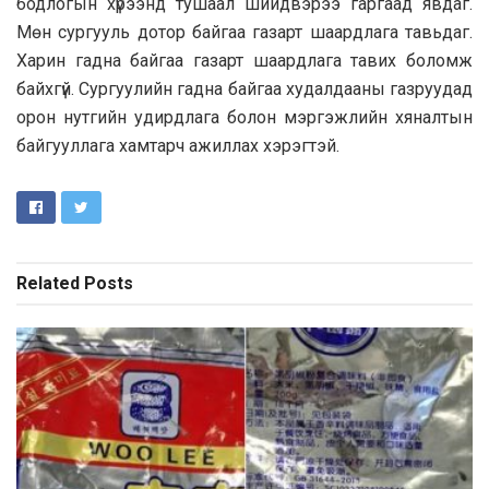
бодлогын хүрээнд тушаал шийдвэрээ гаргаад явдаг.
Мөн сургууль дотор байгаа газарт шаардлага тавьдаг.
Харин гадна байгаа газарт шаардлага тавих боломж
байхгүй. Сургуулийн гадна байгаа худалдааны газруудад
орон нутгийн удирдлага болон мэргэжлийн хяналтын
байгууллага хамтарч ажиллах хэрэгтэй.
Related
Posts