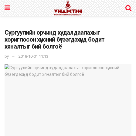
Сургуулийн орчинд худалдаалахыг
хориглосон хүнсний бүтээгдэхүүнд бодит
хяналтыг бий болгоё
by
2018-10-01 11:13