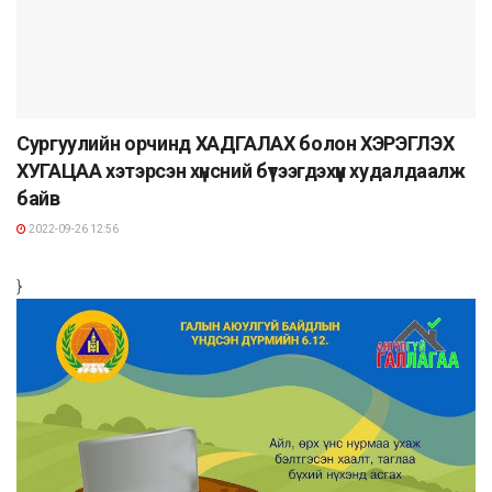
Сургуулийн орчинд ХАДГАЛАХ болон ХЭРЭГЛЭХ
ХУГАЦАА хэтэрсэн хүнсний бүтээгдэхүүн худалдаалж
байв
2022-09-26 12:56
}