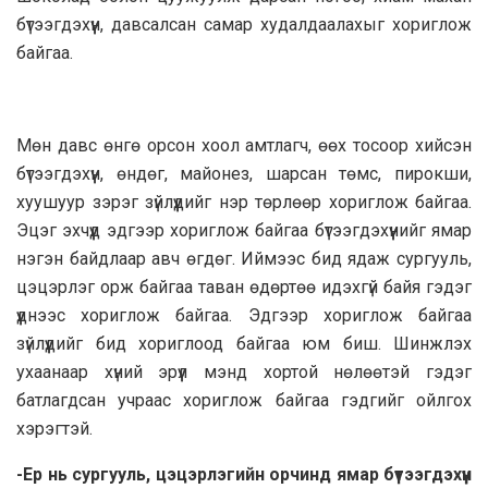
бүтээгдэхүүн, давсалсан самар худалдаалахыг хориглож
байгаа.
Мөн давс өнгө орсон хоол амтлагч, өөх тосоор хийсэн
бүтээгдэхүүн, өндөг, майонез, шарсан төмс, пирокши,
хуушуур зэрэг зүйлүүдийг нэр төрлөөр хориглож байгаа.
Эцэг эхчүүд эдгээр хориглож байгаа бүтээгдэхүүнийг ямар
нэгэн байдлаар авч өгдөг. Иймээс бид ядаж сургууль,
цэцэрлэг орж байгаа таван өдөртөө идэхгүй байя гэдэг
үүднээс хориглож байгаа. Эдгээр хориглож байгаа
зүйлүүдийг бид хориглоод байгаа юм биш. Шинжлэх
ухаанаар хүний эрүүл мэнд хортой нөлөөтэй гэдэг
батлагдсан учраас хориглож байгаа гэдгийг ойлгох
хэрэгтэй.
-Ер нь сургууль, цэцэрлэгийн орчинд ямар бүтээгдэхүүн