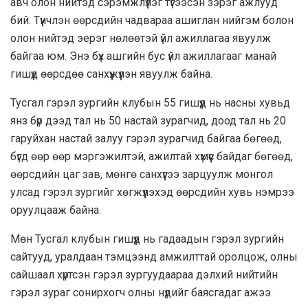
авч олон нийтэд сэрэмжлүүлэг түгээсэн зэрэг ажлууд
бий. Түүнчлэн өөрсдийн чадвараа ашиглан нийгэм болон
олон нийтэд эерэг нөлөөтэй үйл ажиллагаа явуулж
байгаа юм. Энэ бүх ашгийн бус үйл ажиллагааг манай
гишүүд өөрсдөө санхүүжүүлэн явуулж байна.
Тусгал гэрэл зургийн клубын 55 гишүүд нь насны хувьд
янз бүр дээд тал нь 50 настай зурагчид, доод тал нь 20
гаруйхан настай залуу гэрэл зурагчид байгаа бөгөөд,
бүгд өөр өөр мэргэжилтэй, ажилтай хүмүүс байдаг бөгөөд,
өөрсдийн цаг зав, мөнгө санхүүгээ зарцуулж монгол
улсад гэрэл зургийг хөгжүүлэхэд өөрсдийн хувь нэмрээ
оруулцааж байна.
Мөн Тусгал клубын гишүүд нь гадаадын гэрэл зургийн
сайтууд, уралдаан тэмцээнд амжилттай оролцож, олны
сайшаал хүртсэн гэрэл зургуудаараа дэлхий нийтийн
гэрэл зураг сонирхогч олны нүдийг баясгадаг ажээ.