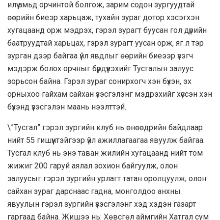
илүү амьд орчинтой болгож, зарим содон зургуудтай
өөрийн биеэр харьцаж, тухайн зураг дотор хэсэгхэн
хугацаанд орж мэдрэх, гэрэл зурагт буусан гол дүрийн
баатруудтай харьцах, гэрэл зурагт уусан орж, яг л тэр
зурган дээр байгаа үйл явдлыг өөрийн биеээр үзэгч
мэдэрж болох орчныг бүрдүүлэхийг Тусгалын залуус
зорьсон байна. Гэрэл зураг сонирхогч хэн бүхэн, эх
орныхоо гайхам сайхан үзэсгэлэнг мэдрэхийг хүссэн хэн
бүхэнд үзэсгэлэн маань нээлттэй.
\”Тусгал” гэрэл зургийн клуб нь өнөөдрийн байдлаар
нийт 55 гишүүнтэйгээр үйл ажиллагаагаа явуулж байгаа.
Тусгал клуб нь энэ таван жилийн хугацаанд нийт том
жижиг 200 гаруй аялал зохион байгуулж, олон
залуусыг гэрэл зургийн урлагт татан оролцуулж, олон
сайхан зураг дарснаас гадна, монголдоо анхны
явуулын гэрэл зургийн үзэсгэлэнг хэд хэдэн газарт
гаргаад байна. Жишээ нь: Хөвсгөл аймгийн Хатгал сум