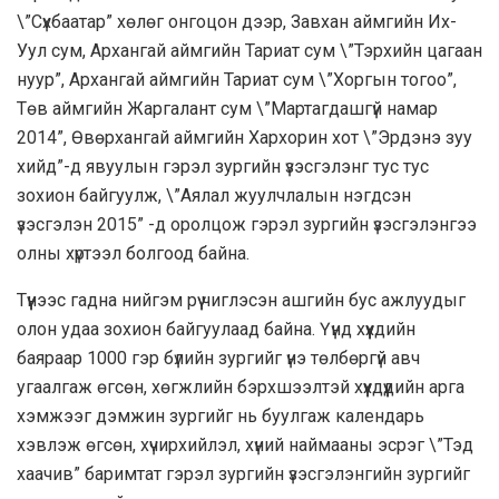
\”Сүхбаатар” хөлөг онгоцон дээр, Завхан аймгийн Их-
Уул сум, Архангай аймгийн Тариат сум \”Тэрхийн цагаан
нуур”, Архангай аймгийн Тариат сум \”Хоргын тогоо”,
Төв аймгийн Жаргалант сум \”Мартагдашгүй намар
2014”, Өвөрхангай аймгийн Хархорин хот \”Эрдэнэ зуу
хийд”-д явуулын гэрэл зургийн үзэсгэлэнг тус тус
зохион байгуулж, \”Аялал жуулчлалын нэгдсэн
үзэсгэлэн 2015” -д оролцож гэрэл зургийн үзэсгэлэнгээ
олны хүртээл болгоод байна.
Түүнээс гадна нийгэм рүү чиглэсэн ашгийн бус ажлуудыг
олон удаа зохион байгуулаад байна. Үүнд хүүхдийн
баяраар 1000 гэр бүлийн зургийг үнэ төлбөргүй авч
угаалгаж өгсөн, хөгжлийн бэрхшээлтэй хүүхдүүдийн арга
хэмжээг дэмжин зургийг нь буулгаж календарь
хэвлэж өгсөн, хүчирхийлэл, хүний наймааны эсрэг \”Тэд
хаачив” баримтат гэрэл зургийн үзэсгэлэнгийн зургийг