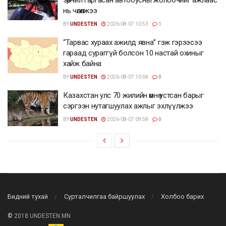
нь чөлөөлжээ
BY
UNDESTEN
2026-08-07 10:53
1
“Тарвас хураах ажилд явна” гэж гэрээсээ
гараад сураггүй болсон 10 настай охиныг
хайж байна
BY
UNDESTEN
2026-08-07 10:04
0
Казахстан улс 70 жилийн өмнө устсан барыг
сэргээн нутагшуулах ажлыг эхлүүлжээ
BY
UNDESTEN
2026-08-07 09:58
0
Бидний тухай
Сурталчилгаа байршуулах
Холбоо барих
©
2018 UNDESTEN.MN