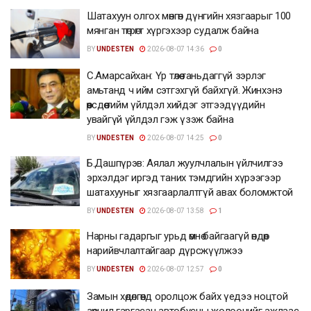
Шатахуун олгох мөнгөн дүнгийн хязгаарыг 100
мянган төгрөгт хүргэхээр судалж байна
BY
UNDESTEN
2026-08-07 14:36
0
С.Амарсайхан: Үр төлөө таньдаггүй зэрлэг
амьтанд ч ийм сэтгэхгүй байхгүй. Жинхэнэ
өөрсдөө тийм үйлдэл хийдэг этгээдүүдийн
увайгүй үйлдэл гэж үзэж байна
BY
UNDESTEN
2026-08-07 14:25
0
Б.Дашпүрэв: Аялал жуулчлалын үйлчилгээ
эрхэлдэг иргэд таних тэмдгийн хүрээгээр
шатахууныг хязгаарлалтгүй авах боломжтой
BY
UNDESTEN
2026-08-07 13:58
1
Нарны гадаргыг урьд өмнө байгаагүй өндөр
нарийвчлалтайгаар дүрсжүүлжээ
BY
UNDESTEN
2026-08-07 12:57
0
Замын хөдөлгөөнд оролцож байх үедээ ноцтой
зөрчил гаргасан автобусны жолоочийг ажлаас