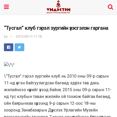
“Тусгал” клуб гэрэл зургийн үзэсгэлэн гаргана
by
2015-09-11 11:18
\”Тусгал” гэрэл зургийн клуб нь 2010 оны 09-р сарын
11-нд үүсгэн байгуулагдсан бөгөөд эдүгээ тав дахь
жилийнхээ нүүрийг үзээд байна. 2015 оны 09-р сарын 11-
нд тус клубын таван жилийн ой тохиож байгаа бөгөөд,
ойн баярынхаа хүрээнд 9-р сарын 12-оос 18-ны
хооронд Занабазарын Дүрслэх Урлагийн Музейн
үзэсгэлэнгийн танхимд 7 хоног гишүүдийнхээ бүтээлүүдээр