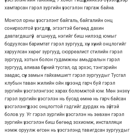
хамтарсан гэрэл зургийн үзэсгэлэн гаргаж байна.
Монгол орны үзэсгэлэнт байгаль, байгалийн онц
сонирхолтой үзэгдлүүд, эгзэгтэй бөгөөд дахин
давтагдашгүй агшнууд, нэгийг биш нилээд юмыг
бодуулсан баримтат гэрэл зургууд, хүн хүний онцлогийг
харуулсан хөрөг зургууд, сюрреалист стилийн гэрэл
зургууд, хотын болон гудамжны амьдралын гэрэл
зургууд, аливаа бүхний тусгал, од эрхэс, тэнгэрийн
заадас, сүүн замын гайхамшигт гэрэл зургуудыг Тусгал
клубын таван жилийн ойн хүрээнд гарч буй гэрэл
зургийн үзэсгэлэнгээс харах боломжтой юм. Мөн энэхүү
гэрэл зургийн үзэсгэлэн нь бусад өмнө нь гарч байсан
үзэсгэлэнгүүдээс онцлогтой гэдгийг дурдах нь зүйтэй
болов уу. Уг гэрэл зургийн үзэсгэлэн нь зөвхөн гэрэл
зургийн үзэсгэлэн биш бөгөөд зохиомж, инсталляци
нэмж оруулж өгсөн нь үзэсгэлэнд тавигдсан зургуудыг