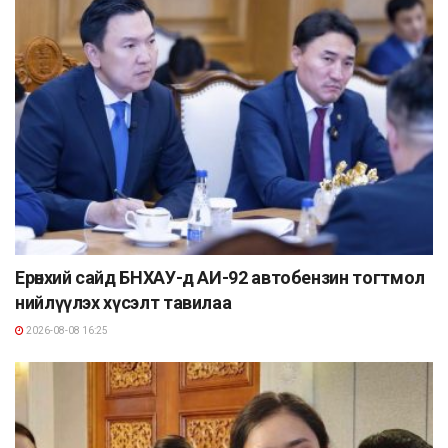
Ерөнхий сайд БНХАУ-д АИ-92 автобензин тогтмол
нийлүүлэх хүсэлт тавилаа
2026-08-08 16:25