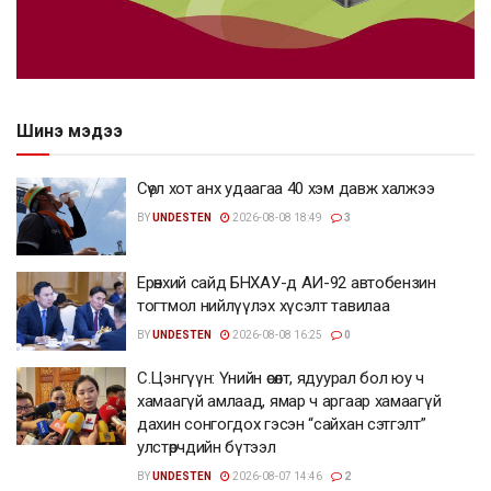
Шинэ мэдээ
Сөүл хот анх удаагаа 40 хэм давж халжээ
BY
UNDESTEN
2026-08-08 18:49
3
Ерөнхий сайд БНХАУ-д АИ-92 автобензин
тогтмол нийлүүлэх хүсэлт тавилаа
BY
UNDESTEN
2026-08-08 16:25
0
С.Цэнгүүн: Үнийн өсөлт, ядуурал бол юу ч
хамаагүй амлаад, ямар ч аргаар хамаагүй
дахин сонгогдох гэсэн “сайхан сэтгэлт”
улстөрчдийн бүтээл
BY
UNDESTEN
2026-08-07 14:46
2