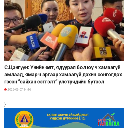
С.Цэнгүүн: Үнийн өсөлт, ядуурал бол юу ч хамаагүй
амлаад, ямар ч аргаар хамаагүй дахин сонгогдох
гэсэн “сайхан сэтгэлт” улстөрчдийн бүтээл
2026-08-07 14:46
}