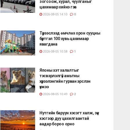
зогсоож, хурал, чуулганыг
цахимаар хийнэ гэв
2026-08-05 14:10
0
Түрээслээд өмчлөх орон сууцны
бүртгэл 100 хувь цахимаар
явагдана
2026-08-05 10:58
1
Японы хэт халалтыг
тэсвэрлэлгүй амьтны
хүрээлэнгийн гурван эрслэн
үхжээ
2026-08-05 10:49
2
Нутгийн баруун хэсэгт халж, зүүн
хэсгээр дуу цахилгаантай
аадар бороо орно