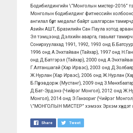
Бодибилдингийн \”Монголын мистер-2016” тэм
Монголын бодибилдинг фитнессийн холбооноо
ангилал бүрт медальт байрт шалгарсан тамирч
Азийн АШТ, Бразилийн Сан Паула хотод арван
Эл тэмцээнд Дэлхийн аварга, гавьяат тамирчи
Сонирхуулахад 1991, 1992, 1993 онд Б.Батсуур
1996 онд А.Энхтайван (Тайхар), 1997 онд Н.Ган
онд Д.Батгэрэл (Тайхар), 2000 онд А.Энхтайв
Г.Алтаншагай (Хар Ирвэс), 2003 онд Д.Золбаяр
Ж.Нурлан (Хар Ирвэс), 2006 онд Ж.Нурлан (Ха
Б.Пүрэвдорж (Мустанг), 2009 онд З.Мөнхбаатар (
Д.Бат-Эрдэнэ (Чийрэг Монгол), 2012 онд Ж.Ну
Монгол), 2014 онд Э.Ганзориг (Чийрэг Монго
\”МОНГОЛЫН МИСТЕР” хэмээх Эрхэм хүндэт ц
Share
Tweet