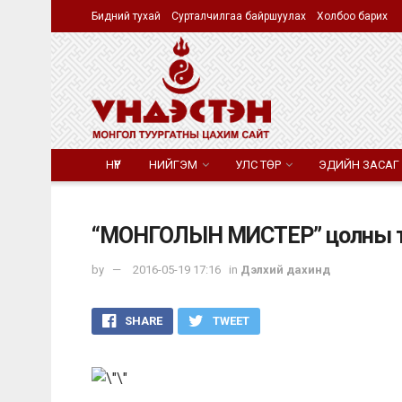
Бидний тухай
Сурталчилгаа байршуулах
Холбоо барих
НҮҮР
НИЙГЭМ
УЛС ТӨР
ЭДИЙН ЗАСАГ
“МОНГОЛЫН МИСТЕР” цолны төлөө ө
by
2016-05-19 17:16
in
Дэлхий дахинд
SHARE
TWEET