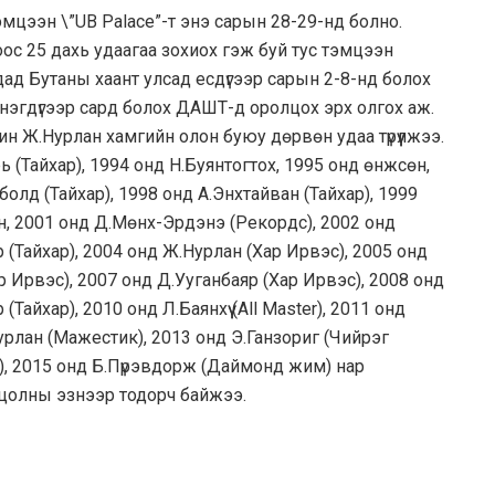
цээн \”UB Palace”-т энэ сарын 28-29-нд болно.
с 25 дахь удаагаа зохиох гэж буй тус тэмцээн
дад Бутаны хаант улсад есдүгээр сарын 2-8-нд болох
нэгдүгээр сард болох ДАШТ-д оролцох эрх олгох аж.
н Ж.Нурлан хамгийн олон буюу дөрвөн удаа түрүүлжээ.
ь (Тайхар), 1994 онд Н.Буянтогтох, 1995 онд өнжсөн,
болд (Тайхар), 1998 онд А.Энхтайван (Тайхар), 1999
ан, 2001 онд Д.Мөнх-Эрдэнэ (Рекордс), 2002 онд
 (Тайхар), 2004 онд Ж.Нурлан (Хар Ирвэс), 2005 онд
р Ирвэс), 2007 онд Д.Ууганбаяр (Хар Ирвэс), 2008 онд
Тайхар), 2010 онд Л.Баянхүү (All Master), 2011 онд
рлан (Мажестик), 2013 онд Э.Ганзориг (Чийрэг
л), 2015 онд Б.Пүрэвдорж (Даймонд жим) нар
олны эзнээр тодорч байжээ.