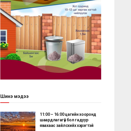
Шинэ мэдээ
11:00 – 16:00 цагийн хооронд
шаардлагагүй бол гадуур
явахаас зайлсхийх хэрэгтэй