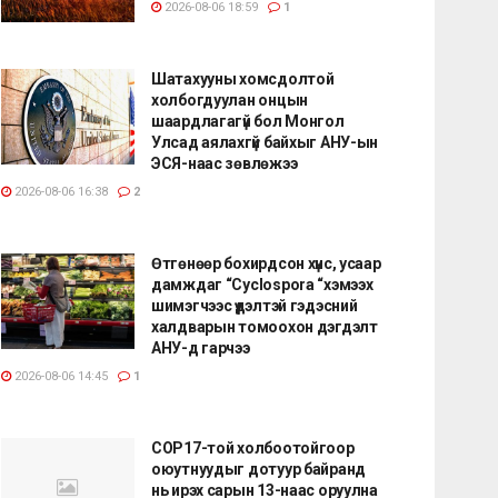
2026-08-06 18:59
1
Шатахууны хомсдолтой
холбогдуулан онцын
шаардлагагүй бол Монгол
Улсад аялахгүй байхыг АНУ-ын
ЭСЯ-наас зөвлөжээ
2026-08-06 16:38
2
Өтгөнөөр бохирдсон хүнс, усаар
дамждаг “Cyclospora “хэмээх
шимэгчээс үүдэлтэй гэдэсний
халдварын томоохон дэгдэлт
АНУ-д гарчээ
2026-08-06 14:45
1
COP17-той холбоотойгоор
оюутнуудыг дотуур байранд
нь ирэх сарын 13-наас оруулна