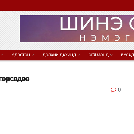
ҮНДЭСТЭН
ДЭЛХИЙ ДАХИНД
ЭРҮҮЛ МЭНД
БУСАД
рсөлдөнө
0