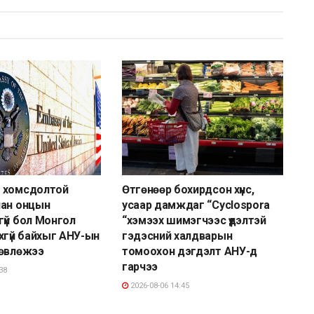
 хомсдолтой
Өтгөнөөр бохирдсон хүнс,
лан онцын
усаар дамждаг “Cyclospora
үй бол Монгол
“хэмээх шимэгчээс үүдэлтэй
хгүй байхыг АНУ-ын
гэдэсний халдварын
зөвлөжээ
томоохон дэгдэлт АНУ-д
гарчээ
38
2026-08-06 14:45