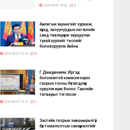
2026-08-05 18:06
2
Авлигын хөрөнгийг хурааж,
хүүхэд, залуучуудын хөгжлийн
санд төвлөрүүлж зарцуулах
тухай хуулийг төслийг
боловсруулж байна
2026-08-05 16:03
0
Г.Дамдинням: Иргэд
боломжтой хэмжээгээрээ
газрын тосны бүтээгдэхүүн
оруулж ирж болно. Гаалийн
татварыг тэглэсэн
2026-08-05 14:16
1
Засгийн газрын зөвшөөрөлгүй
бүх томилолтын санхүүжилтийг