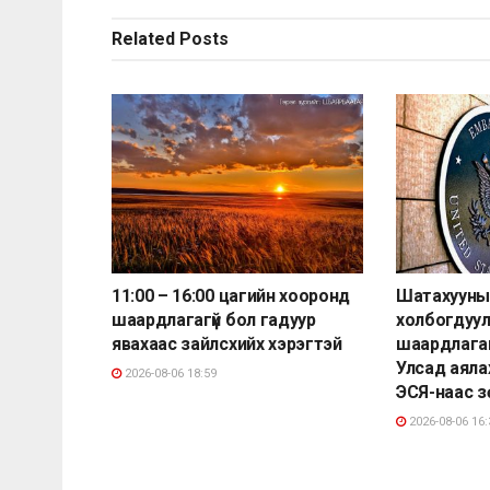
Related
Posts
11:00 – 16:00 цагийн хооронд
Шатахууны
шаардлагагүй бол гадуур
холбогдуу
явахаас зайлсхийх хэрэгтэй
шаардлагаг
Улсад аяла
2026-08-06 18:59
ЭСЯ-наас 
2026-08-06 16: