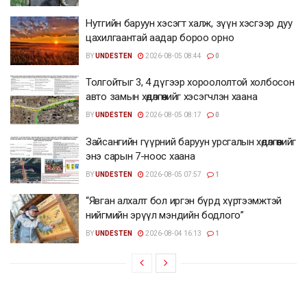
Нутгийн баруун хэсэгт халж, зүүн хэсгээр дуу
цахилгаантай аадар бороо орно
BY
UNDESTEN
2026-08-05 08:44
0
Толгойтыг 3, 4 дүгээр хороололтой холбосон
авто замын хөдөлгөөнийг хэсэгчлэн хаана
BY
UNDESTEN
2026-08-05 08:17
0
Зайсангийн гүүрний баруун урсгалын хөдөлгөөнийг
энэ сарын 7-ноос хаана
BY
UNDESTEN
2026-08-05 07:57
1
“Явган алхалт бол иргэн бүрд хүртээмжтэй
нийгмийн эрүүл мэндийн бодлого”
BY
UNDESTEN
2026-08-04 16:13
1