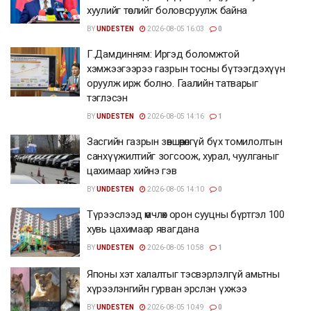
хуулийг төслийг боловсруулж байна
BY
UNDESTEN
2026-08-05 16:03
0
Г.Дамдинням: Иргэд боломжтой
хэмжээгээрээ газрын тосны бүтээгдэхүүн
оруулж ирж болно. Гаалийн татварыг
тэглэсэн
BY
UNDESTEN
2026-08-05 14:16
1
Засгийн газрын зөвшөөрөлгүй бүх томилолтын
санхүүжилтийг зогсоож, хурал, чуулганыг
цахимаар хийнэ гэв
BY
UNDESTEN
2026-08-05 14:10
0
Түрээслээд өмчлөх орон сууцны бүртгэл 100
хувь цахимаар явагдана
BY
UNDESTEN
2026-08-05 10:58
1
Японы хэт халалтыг тэсвэрлэлгүй амьтны
хүрээлэнгийн гурван эрслэн үхжээ
BY
UNDESTEN
2026-08-05 10:49
0