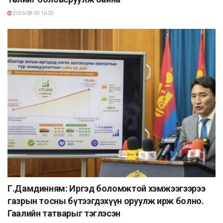
2026-08-05 16:03
Г.Дамдинням: Иргэд боломжтой хэмжээгээрээ
газрын тосны бүтээгдэхүүн оруулж ирж болно.
Гаалийн татварыг тэглэсэн