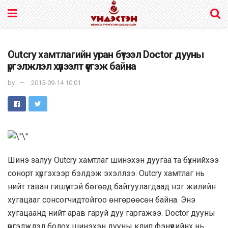
Outcry хамтлагийн уран бүтээл Doctor дууны
үргэлжлэл хүлээлт үүсгэж байна
by
2015-09-14 10:01
Шинэ залуу Outcry хамтлаг шинэхэн дуугаа та бүхнийхээ
сонорт хүргэхээр бэлдэж эхэллээ. Outcry хамтлаг нь
нийт таван гишүүнтэй бөгөөд байгуулагдаад нэг жилийн
хугацааг сонсогчидтойгоо өнгөрөөсөн байна. Энэ
хугацаанд нийт арав гаруй дуу гаргажээ. Doctor дууны
үргэлжлэл болох шинэхэн дууны клип фэнүүдийнх нь