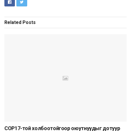
Related
Posts
COP17-той холбоотойгоор оюутнуудыг дотуур