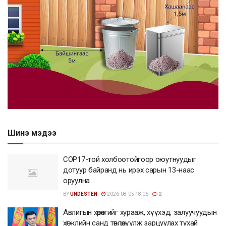
Шинэ мэдээ
COP17-той холбоотойгоор оюутнуудыг
дотуур байранд нь ирэх сарын 13-наас
оруулна
BY
UNDESTEN
2026-08-05 18:06
2
Авлигын хөрөнгийг хурааж, хүүхэд, залуучуудын
хөгжлийн санд төвлөрүүлж зарцуулах тухай