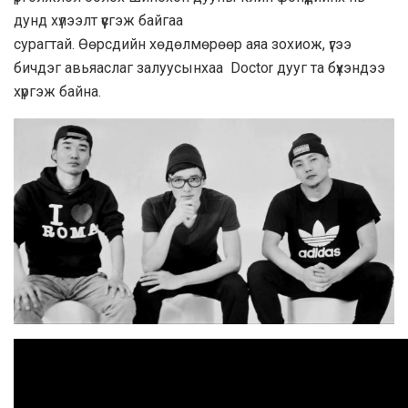
дунд хүлээлт үүсгэж байгаа
сурагтай. Өөрсдийн хөдөлмөрөөр аяа зохиож, үгээ
бичдэг авьяаслаг залуусынхаа Doctor дууг та бүхэндээ
хүргэж байна.