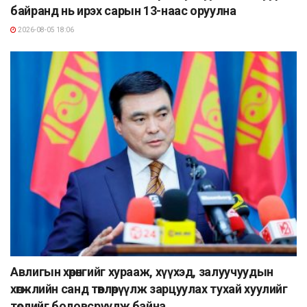
байранд нь ирэх сарын 13-наас оруулна
2026-08-05 18:06
Авлигын хөрөнгийг хурааж, хүүхэд, залуучуудын
хөгжлийн санд төвлөрүүлж зарцуулах тухай хуулийг
төслийг боловсруулж байна