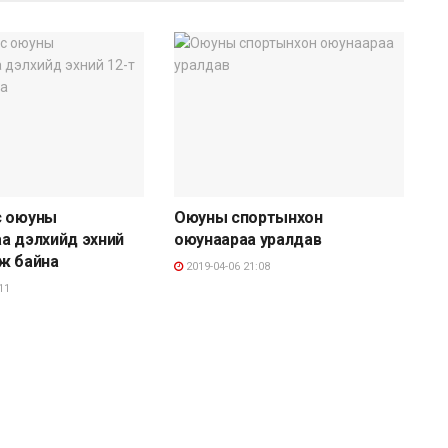
с оюуны
Оюуны спортынхон
а дэлхийд эхний
оюунаараа уралдав
ж байна
2019-04-06 21:08
11