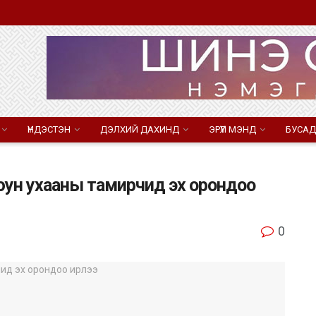
ҮНДЭСТЭН
ДЭЛХИЙ ДАХИНД
ЭРҮҮЛ МЭНД
БУСАД
юун ухааны тамирчид эх орондоо
0