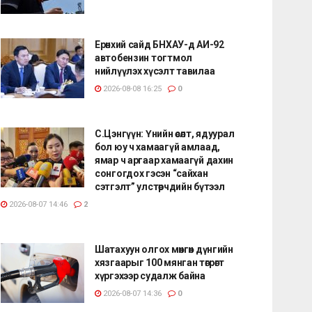
Ерөнхий сайд БНХАУ-д АИ-92
автобензин тогтмол
нийлүүлэх хүсэлт тавилаа
2026-08-08 16:25
0
С.Цэнгүүн: Үнийн өсөлт, ядуурал
бол юу ч хамаагүй амлаад,
ямар ч аргаар хамаагүй дахин
сонгогдох гэсэн “сайхан
сэтгэлт” улстөрчдийн бүтээл
2026-08-07 14:46
2
Шатахуун олгох мөнгөн дүнгийн
хязгаарыг 100 мянган төгрөгт
хүргэхээр судалж байна
2026-08-07 14:36
0