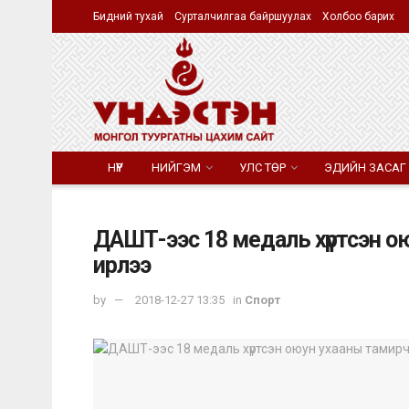
Бидний тухай
Сурталчилгаа байршуулах
Холбоо барих
НҮҮР
НИЙГЭМ
УЛС ТӨР
ЭДИЙН ЗАСАГ
ДАШТ-ээс 18 медаль хүртсэн о
ирлээ
by
2018-12-27 13:35
in
Спорт