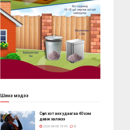
Шинэ мэдээ
Сөүл хот анх удаагаа 40 хэм
давж халжээ
2026-08-08 18:49
0