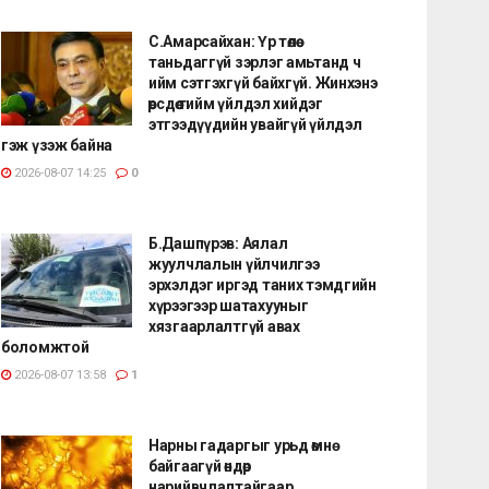
С.Амарсайхан: Үр төлөө
таньдаггүй зэрлэг амьтанд ч
ийм сэтгэхгүй байхгүй. Жинхэнэ
өөрсдөө тийм үйлдэл хийдэг
этгээдүүдийн увайгүй үйлдэл
гэж үзэж байна
2026-08-07 14:25
0
Б.Дашпүрэв: Аялал
жуулчлалын үйлчилгээ
эрхэлдэг иргэд таних тэмдгийн
хүрээгээр шатахууныг
хязгаарлалтгүй авах
боломжтой
2026-08-07 13:58
1
Нарны гадаргыг урьд өмнө
байгаагүй өндөр
нарийвчлалтайгаар