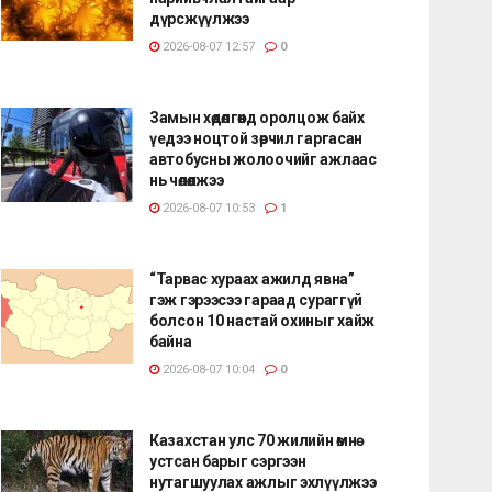
дүрсжүүлжээ
2026-08-07 12:57
0
Замын хөдөлгөөнд оролцож байх
үедээ ноцтой зөрчил гаргасан
автобусны жолоочийг ажлаас
нь чөлөөлжээ
2026-08-07 10:53
1
“Тарвас хураах ажилд явна”
гэж гэрээсээ гараад сураггүй
болсон 10 настай охиныг хайж
байна
2026-08-07 10:04
0
Казахстан улс 70 жилийн өмнө
устсан барыг сэргээн
нутагшуулах ажлыг эхлүүлжээ