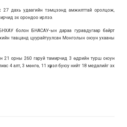
х 27 дахь удаагийн тэмцээнд амжилттай оролцож,
мирчид эх орондоо ирлээ.
 БНХАУ болон БНАСАУ-ын дараа гуравдугаар байрт
хийн тавцанд цуурайтуулсан Монголын оюун ухааны
н 21 орны 260 гаруй тамирчид 3 өдрийн турш оюун
иас 4 алт, 3 мөнгө, 11 хүрэл буюу нийт 18 медалийг эх