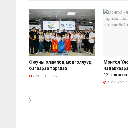
Оюуны олимпод монголчууд
Монгол Ул
багаараа тэргүүлэв
чадавхаара
12-т жагса
2024-11-11 15:36
2021-06-29 17:
}