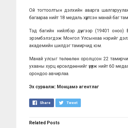
Ой тогтоолтын дэлхийн аварга шалгаруула
багаараа нийт 18 медаль хүртсэн манай баг та
Тэд багийн нийлбэр дүнгээр (19401 оноо)
эрэмбэлэгдэж Монгол Улсынхаа нэрийг дэл
академийн шилдэг тамирчид юм.
Манай улсыг төлөөлөн оролцсон 22 тамирчи
ухааны хурц өрсөлдөөнийг үзүүлж нийт 60 медал
орондоо авчирлаа.
Эх сурвалж: Монцамэ агентлаг
Share
Tweet
Related
Posts