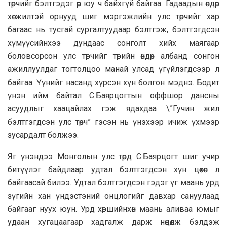
төрчийг бэлтгэдэг өөр юу ч байхгүй байгаа. Гадаадын өндөр
хөгжилтэй орнууд шиг мэргэжлийн улс төрчийг хар
багаас нь тусгай сургалтуудаар бэлтгэж, бэлтгэгдсэн
хүмүүсийнхээ дундаас сонголт хийх маягаар
боловсорсон улс төрчийг төрийн өндөр албанд сонгон
ажиллуулдаг тогтолцоо манай улсад үгүйлэгдсээр л
байгаа. Үүнийг насанд хүрсэн хүн болгон мэднэ. Бодит
үнэн ийм байтал С.Баярцогтын оффшор дансны
асуудлыг хаацайлах гэж ядахдаа \”Гучин жил
бэлтгэгдсэн улс төрч” гэсэн нь үнэхээр ичиж үхмээр
зусардалт болжээ.
Яг үнэндээ Монголын улс төрд С.Баярцогт шиг учир
битүүлэг байдлаар удтал бэлтгэгдсэн хүн цөөхөн л
байгаасай билээ. Удтал бэлтгэгдсэн гэдэг үг маань урд
зүгийн хан үндэстэний онцлогийг давхар сануулаад
байгааг нуух юун. Урд хөршийнхөн маань аливаа юмыг
удаан хугацаагаар хадгалж дарж нөөцөлж бэлдэж