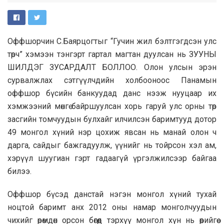
Оффшорчин С.Баярцогтыг “Гучин жил бэлтгэгдсэн улс
төрч” хэмээн тэнгэрт гартал магтан дуулсан нь ЗУУНЫ
ШИЛДЭГ ЗУСАРДАЛТ БОЛЛОО. Олон улсын эрэн
сурвалжлах сэтгүүлчдийн холбооноос Панамын
оффшор бүсийн банкуудад данс нээж нууцаар их
хэмжээний мөнгө байршуулсан хорь гаруй улс орны төр
засгийн томчуудын булхайг илчилсэн баримтууд дотор
49 монгол хүний нэр цохиж явсан нь манай олон ч
дарга, сайдыг бажгадуулж, үүнийг нь тойрсон хэл ам,
хэрүүл шуугиан гэрт гадаагүй үргэлжилсээр байгаа
билээ.
Оффшор бүсэд данстай нэгэн монгол хүний тухай
ноцтой баримт анх 2012 оны намар монголчуудын
чихийг өрөмдөн орсон бөгөөд тэрхүү монгол хүн нь өөрийгөө