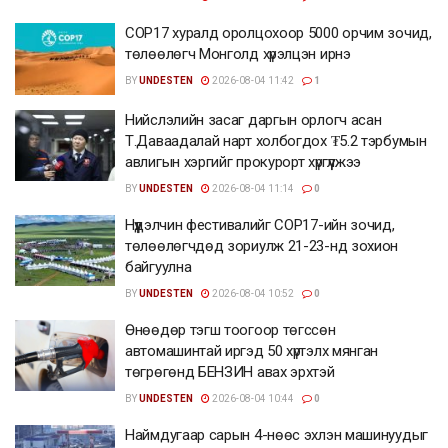
СОР17 хуралд оролцохоор 5000 орчим зочид,
төлөөлөгч Монголд хүрэлцэн ирнэ
BY
UNDESTEN
2026-08-04 11:42
1
Нийслэлийн засаг даргын орлогч асан
Т.Даваадалай нарт холбогдох ₮5.2 тэрбумын
авлигын хэргийг прокурорт хүргүүлжээ
BY
UNDESTEN
2026-08-04 11:14
0
Нүүдэлчин фестивалийг COP17-ийн зочид,
төлөөлөгчдөд зориулж 21-23-нд зохион
байгуулна
BY
UNDESTEN
2026-08-04 10:52
0
Өнөөдөр тэгш тоогоор төгссөн
автомашинтай иргэд 50 хүртэлх мянган
төгрөгөнд БЕНЗИН авах эрхтэй
BY
UNDESTEN
2026-08-04 10:44
0
Наймдугаар сарын 4-нөөс эхлэн машинуудыг