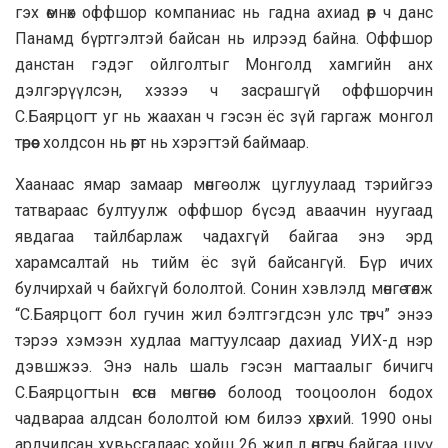
гэх өмнөх оффшор компаниас нь гадна ахиад өөр ч данс
Панамд бүртгэлтэй байсан нь илрээд байна. Оффшор
данстан гэдэг ойлголтыг Монголд хамгийн анх
дэлгэрүүлсэн, хэзээ ч засрашгүй оффшорчин
С.Баярцогт уг нь жаахан ч гэсэн ёс зүй гаргаж монгол
төрөөс холдсон нь өөрт нь хэрэгтэй баймаар.
Хаанаас ямар замаар мөнгө олж цуглуулаад тэрийгээ
татвараас бултуулж оффшор бүсэд аваачин нуугаад
явдагаа тайлбарлаж чадахгүй байгаа энэ эрд
харамсалтай нь тийм ёс зүй байсангүй. Бүр ичих
булчирхай ч байхгүй бололтой. Сонин хэвлэлд мөнгө төлж
“С.Баярцогт бол гучин жил бэлтгэгдсэн улс төрч” энээ
тэрээ хэмээн худлаа магтуулсаар дахиад УИХ-д нэр
дэвшжээ. Энэ наль шаль гэсэн магтаалыг бичигч
С.Баярцогтын өгсөн мөнгөнөөс болоод тооцоолон бодох
чадвараа алдсан бололтой юм билээ хөөрхий. 1990 оны
ардчилсан хувьсгалаас хойш 26 жил л өнгөрч байгаа шүү