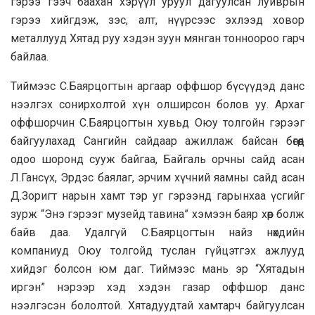
гэрээ гээч баахан хэрүүл уруул дагуулсан луйврын
гэрээ хийгдэж, зэс, алт, нүүрсээс эхлээд ховор
металлууд Хятад руу хэдэн зуун мянган тонноороо гарч
байлаа.
Тиймээс С.Баярцогтын аргаар оффшор бүсүүдэд данс
нээлгэх сонирхолтой хүн олширсон болов уу. Архаг
оффшорчин С.Баярцогтын хувьд Оюу толгойн гэрээг
байгуулахад Сангийн сайдаар ажиллаж байсан бөгөөд
одоо шоронд сууж байгаа, Байгаль орчны сайд асан
Л.Гансүх, Эрдэс баялаг, эрчим хүчний яамны сайд асан
Д.Зоригт нарын хамт тэр уг гэрээнд гарынхаа үсгийг
зурж “Энэ гэрээг музейд тавина” хэмээн баяр хөөр болж
байв даа. Удалгүй С.Баярцогтын найз нөхдийн
компаниуд Оюу толгойд туслан гүйцэтгэх ажлууд
хийдэг болсон юм даг. Тиймээс мань эр “Хятадын
иргэн” нэрээр хэд хэдэн газар оффшор данс
нээлгэсэн бололтой. Хятадуудтай хамтарч байгуулсан