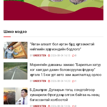
Шинэ мэдээ
“Явган алхалт бол иргэн бүрд хүртээмжтэй
нийгмийн эрүүл мэндийн бодлого”
BY
UNDESTEN
2026-08-04 16:13
0
Морингийн давааны замаас “Барилгын хатуу
хог хаягдал дахин боловсруулах үйлдвэр”
хүртэлх 1.5 км урт авто зам ашиглалтад орлоо
BY
UNDESTEN
2026-08-04 14:20
1
Б.Дашпүрэв: Дугаарын тэгш, сондгойгоор
хуваарилж бүтээгдэхүүн олгож байгаа нь нөөц
багассантай холбоотой
BY
UNDESTEN
2026-08-04 13:06
0