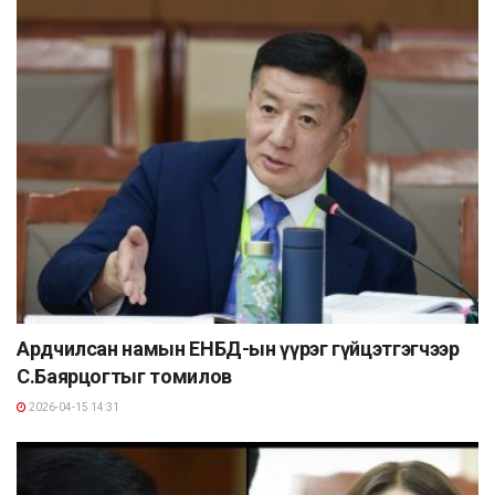
Ардчилсан намын ЕНБД-ын үүрэг гүйцэтгэгчээр
С.Баярцогтыг томилов
2026-04-15 14:31