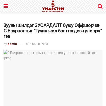
Зууны шилдэг ЗУСАРДАЛТ буюу Оффшорчин
С.Баярцогтыг “Гучин жил бэлтгэгдсэн улс төрч”
гэв
by
admin
2016-06-08 09:23