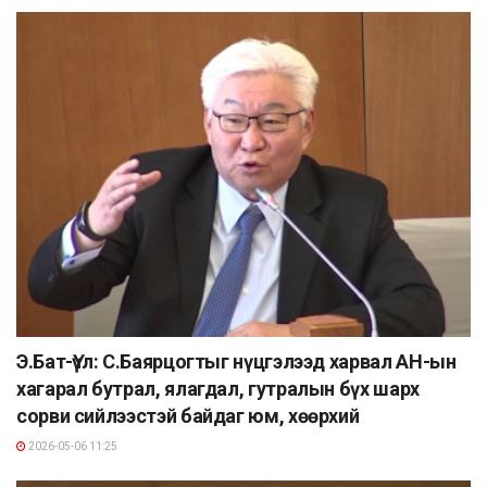
Э.Бат-Үүл: С.Баярцогтыг нүцгэлээд харвал АН-ын
хагарал бутрал, ялагдал, гутралын бүх шарх
сорви сийлээстэй байдаг юм, xөөрxий
2026-05-06 11:25