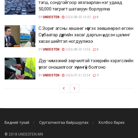
тэгш, сондгойгоор хязгаарлан нэг удаад
50,000 төгрөгт шатахуун борлуулна
BY
UNDESTEN
2026-08-03 14:00
0
С.Зориг агсны хөшөөг нүүлгэх зөвшөөрөл өгсөн
Сүхбаатар дүүргийн засаг даргын үндсэн цалинг
хасах шийтгэл ногдуулжээ
BY
UNDESTEN
2026-08-03 13:55
0
Дуу чимээний зөрчилтэй тээврийн хэрэгслийн
үзлэг оношилгоог хүчингүй болгоно
BY
UNDESTEN
2026-07-31 22:54
7
Бидний тухай
Сурталчилгаа байршуулах
Холбоо барих
©
2018 UNDESTEN.MN