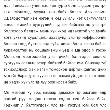
дээ. Тиймээс гучин жилийн турш бэлтгэгдсэн улс төрч
гэж Монголд чухам хэн байх билээ. Аль эсвэл
С.Баярцогтыг хэн нэгэн ч юм уу аль нэг байгууллага
арван жилийн сургуулийн сурагч байхаас нь улс төрч
болгохоор бэлдэж мань хүн ихэд идэвхитэй улс төрийн
арга ухаанд суралцаж, ирээдүйд улс төрч-оффшорчин
болноо гээд бүлтэгнээд гүйж явсан болж таарч байна.
Харамсалтай нь социализмын үед ч, мөн одоо ч гэсэн
Монголд мэргэжлийн улс төрчийг бэлтгэдэг систем,
сургууль соёлын газар байхгүй байгаа юм. Санаандгүй
тохиолдлоор хэн нэгэн томоохон даргын хавтас цүнх
мэтийг бариад хажуунаас нь салахгүй дагаж шогшсон
цөөн хэдэн хүн улс төр лүү орж ирсзн байх.
Мөн мөнгөний хүчээр, намаар дамжиж төр засгийн өндөр
сэнтий рүү мацаж гарсан хэдэн хүн байгаа байх.
Тэднийг л бэлтгэгдсэн улс төрч гэхгүй юм бол улс