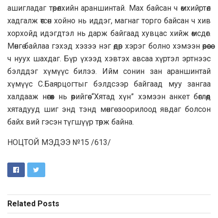
ашигладаг төрөлхийн араншинтай. Мах байсан ч өмхийртөл
хадгалж өтсөн хойно нь иддэг, магнаг торго байсан ч хив
хорхойд идэгдтэл нь дарж байгаад хувцас хийж өмсдөг.
Мөнгө байлаа гэхэд хэзээ нэг өдөр хэрэг болно хэмээн өөрөөсөө
ч нуух шахдаг. Бүр үхээд хэвтэх авсаа хүртэл эртнээс
бэлддэг хүмүүс билээ. Ийм сонин зан араншинтай
хүмүүс С.Баярцогтыг бэлдсээр байгаад муу зангаа
халдааж нөгөөх нь өөрийгөө “Хятад хүн” хэмээн анкет бөглөөд
хятадууд шиг энд тэнд мөнгө зоорилоод явдаг болсон
байх вий гэсэн түгшүүр төрж байна.
НОЦТОЙ МЭДЭЭ №15 /613/
Related
Posts