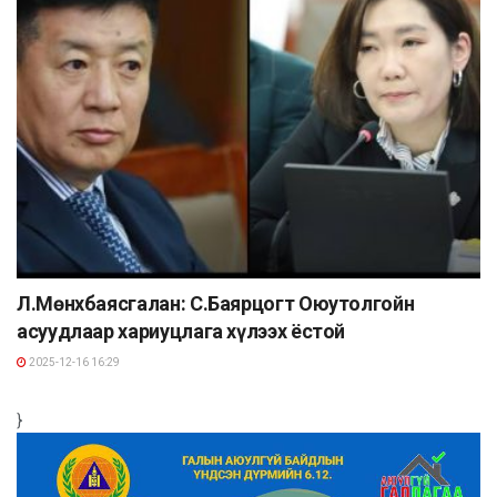
Л.Мөнхбаясгалан: С.Баярцогт Оюутолгойн
асуудлаар хариуцлага хүлээх ёстой
2025-12-16 16:29
}