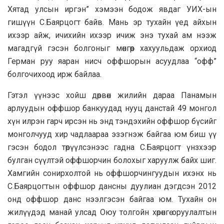
Хятад улсын иргэн” хэмээн бодож явдаг УИХ-ын
гишүүн С.Баярцогт байв. Мань эр тухайн үед айхын
ихээр айж, ичихийн ихээр ичиж энэ тухай ам нээж
магадгүй гэсэн болгоныг мөнгөөр хахуульдаж орхиод
Герман руу яаран нисч оффшорын асуудлаа “офф”
болгочихоод ирж байлаа.
Гэтэл үүнээс хойш дөрвөн жилийн дараа Панамын
арлуудын оффшор банкуудад нууц данстай 49 монгол
хүн илрэн гарч ирсэн нь энд тэндэхийн оффшор бүсийг
монголчууд хир чадлаараа эзэгнэж байгаа юм биш үү
гэсэн бодол төрүүлсэнээс гадна С.Баярцогт үнзхээр
булган сүүлтэй оффшорчин болохыг харуулж байх шиг.
Хамгийн сонирхолтой нь оффшорчингуудын ихэнх нь
С.Баярцогтын оффшор дансны дуулиан дэгдсэн 2012
онд оффшор данс нээлгэсэн байгаа юм. Тухайн он
жилүүдэд манай улсад Оюу толгойн хөрөнгө оруулалтын