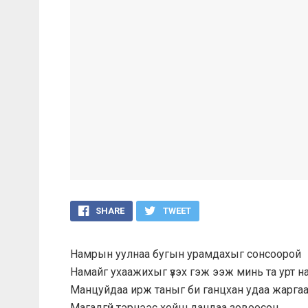
SHARE
TWEET
Намрын уулнаа бугын урамдахыг сонсоорой
Намайг ухаажихыг үзэх гэж ээж минь та урт н
Манцуйдаа ирж таныг би ганцхан удаа жарга
Магадгүй тэрнээс хойш дандаа зовоосон