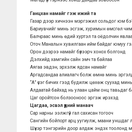
Ганцхан намайг гэж ижий та
Газар дээр хичнээн мэргэжил сольдог юм бэ
Бариувчийг минь эсгэж, хуримын өмсгөл чи
Балчраас минь өдий хуртэл та оёдолчин явла
Оточ Маналын хувилгаан ийм байдаг юмуу гэ
Орон дээрээ намайг бүлээрч хонох болгонд
Дэлхийд хамгийн сайн эмч та байлаа
Аягаа эвдэн, эрхэлж ядсан намайг
Аргадсандаа алиалагч болж өмнө минь эргэл
“А” үсэг бичих гээд будилж цөхөж суухад мин
Алдаатай байхад нь улаан цайм онц тавьдаг 
Цаг оройтсон болзооноос эргэж ирэхэд
Цагдаа, эсвэл үүдний манаач
Сар нарны ээлжгүй гал сахисан тогооч
Сангийн бойпорт арц уугиулж, маани уншдаг 
Шүхэр тэнгэрийн доор алдаж эндэх тоолонд 