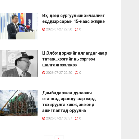
Их, дээд сургуулийн хичээлийг
есдүгээр сарын 15-наас эхлүүлнэ
2026-07-27 22:50
0
Ц.Элбэгдоржийг яллагдагчаар
татаж, хэргийг нь сэргээн
шалгаж эхэлжээ
2026-07-27 22:20
0
Дамбадаржаа дулааны
станцад аравдугаар сард
тохируулга хийж, энэ онд
ашиглалтад оруулна
2026-07-27 08:57
0