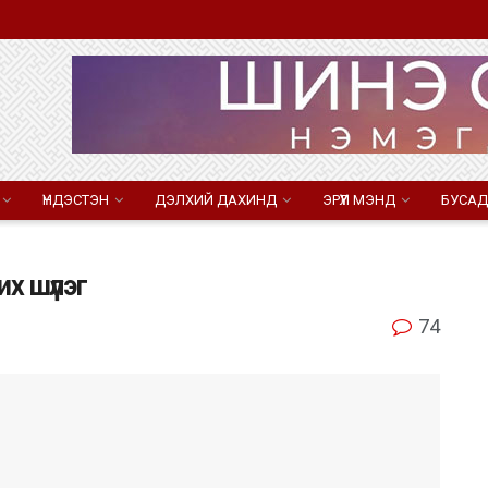
ҮНДЭСТЭН
ДЭЛХИЙ ДАХИНД
ЭРҮҮЛ МЭНД
БУСАД
х шүлэг
74