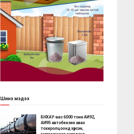
Шинэ мэдээ
БНХАУ-аас 6000 тонн АИ92,
АИ95 автобензин авах
тохиролцоонд хүрсэн,
маргаашаас ачигдана