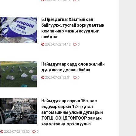
Б.Пүрэвдагва: Хамтын сан
байгуулж, тусгай зориулалтын
компаниар махны асуудлыг
шийднэ
2026-07-29 14:12
0
Наймдугаар сард олон жилийн
дунджаас дулаан байна
2026-07-29 13:54
0
Наймдугаар сарын 15-наас
есдүгээр сарын 12-н хүртэл
автомашины улсын дугаарын
ТЭГШ, СОНДГОЙГООР замын
хөдөлгөөнд оролцуулна
2026-07-29 13:50
0