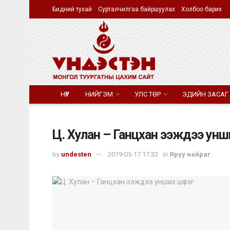
Бидний тухай
Сурталчилгаа байршуулах
Холбоо барих
НҮҮР
НИЙГЭМ
УЛС ТӨР
ЭДИЙН ЗАСАГ
Ц. Хулан – Ганцхан ээждээ унши
by
undesten
2019-05-17 17:32
in
Яруу найраг