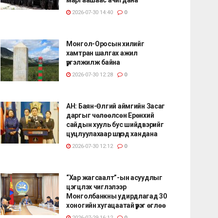
2026-07-30 14:40
0
Монгол-Оросын хилийг
хамтран шалгах ажил
үргэлжилж байна
2026-07-30 12:28
0
АН: Баян-Өлгий аймгийн Засаг
даргыг чөлөөлсөн Ерөнхий
сайдын хууль бус шийдвэрийг
цуцлуулахаар шүүхэд хандана
2026-07-30 12:12
0
“Хар жагсаалт”-ын асуудлыг
цэгцлэх чиглэлээр
Монголбанкны удирдлагад 30
хоногийн хугацаатай үүрэг өглөө
2026-07-29 16:12
0