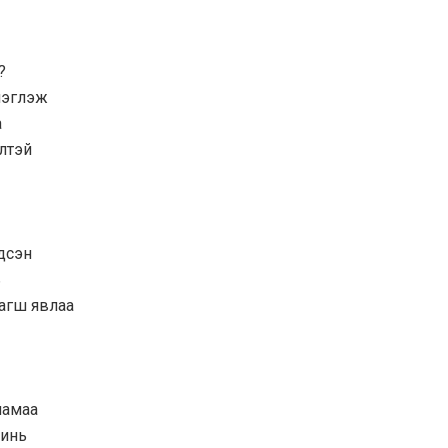
?
мэглэж
а
лтэй
дсэн
ь
багш явлаа
ламаа
минь