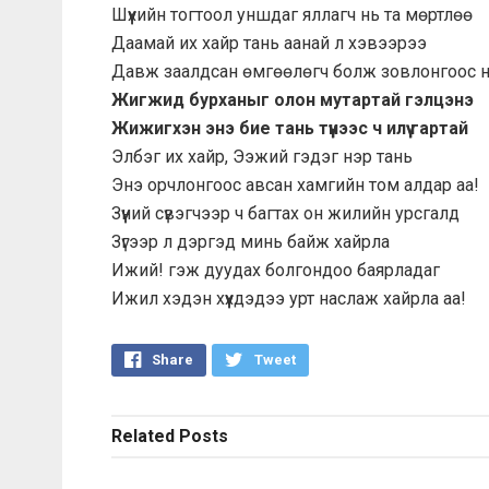
Шүүхийн тогтоол уншдаг яллагч нь та мөртлөө
Даамай их хайр тань аанай л хэвээрээ
Давж заалдсан өмгөөлөгч болж зовлонгоос н
Жигжид бурханыг олон мутартай гэлцэнэ
Жижигхэн энэ бие тань түүнээс ч илүү гартай
Элбэг их хайр, Ээжий гэдэг нэр тань
Энэ орчлонгоос авсан хамгийн том алдар аа!
Зүүний сүвэгчээр ч багтах он жилийн урсгалд
Зүгээр л дэргэд минь байж хайрла
Ижий! гэж дуудах болгондоо баярладаг
Ижил хэдэн хүүхдэдээ урт наслаж хайрла аа!
Share
Tweet
Related
Posts