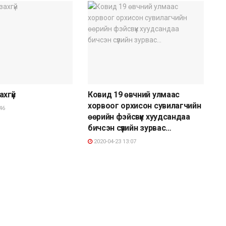
захгүй
Ковид 19 өвчний улмаас
хорвоог орхисон сувилагчийн
46
өөрийн фэйсвүүк хуудсандаа
бичсэн сүүлийн зурвас…
2020-04-23 13:07