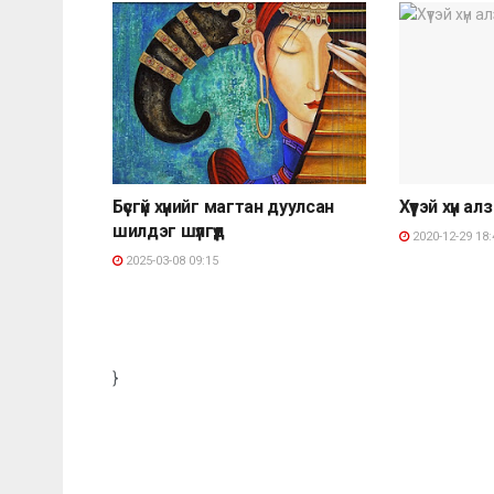
Бүсгүй хүнийг магтан дуулсан
Хүүтэй хүн ал
шилдэг шүлгүүд
2020-12-29 18:
2025-03-08 09:15
}