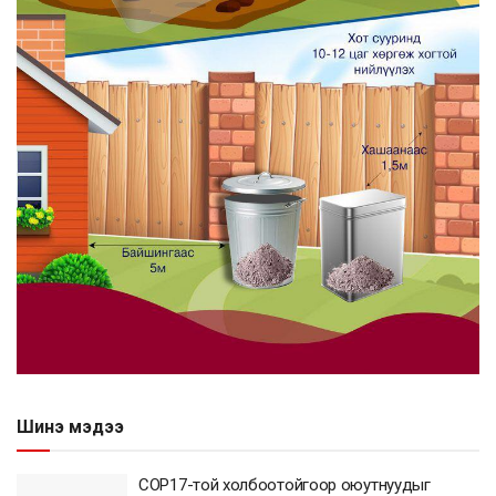
Шинэ мэдээ
COP17-той холбоотойгоор оюутнуудыг