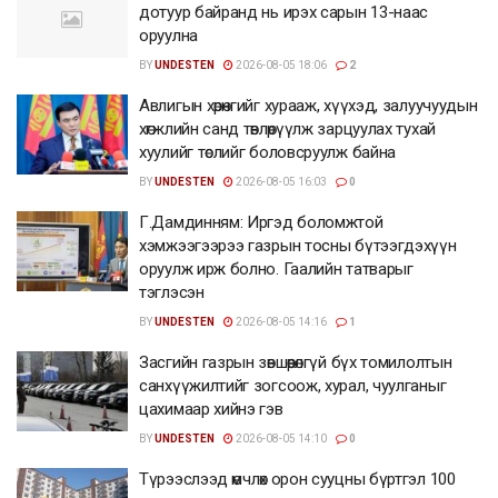
дотуур байранд нь ирэх сарын 13-наас
оруулна
BY
UNDESTEN
2026-08-05 18:06
2
Авлигын хөрөнгийг хурааж, хүүхэд, залуучуудын
хөгжлийн санд төвлөрүүлж зарцуулах тухай
хуулийг төслийг боловсруулж байна
BY
UNDESTEN
2026-08-05 16:03
0
Г.Дамдинням: Иргэд боломжтой
хэмжээгээрээ газрын тосны бүтээгдэхүүн
оруулж ирж болно. Гаалийн татварыг
тэглэсэн
BY
UNDESTEN
2026-08-05 14:16
1
Засгийн газрын зөвшөөрөлгүй бүх томилолтын
санхүүжилтийг зогсоож, хурал, чуулганыг
цахимаар хийнэ гэв
BY
UNDESTEN
2026-08-05 14:10
0
Түрээслээд өмчлөх орон сууцны бүртгэл 100