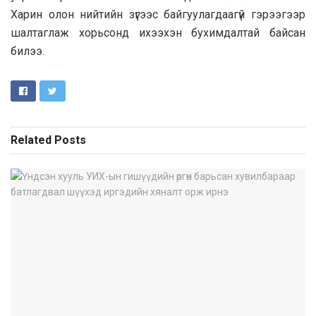
Харин олон нийтийн зүгээс байгуулагдаагүй гэрээгээр
шалтаглаж хорьсонд ихээхэн бухимдалтай байсан
билээ.
Related
Posts