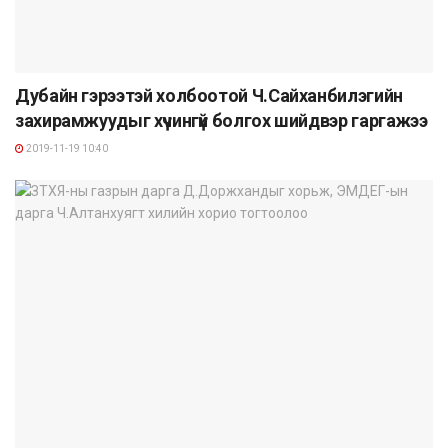
Дубайн гэрээтэй холбоотой Ч.Сайханбилэгийн
захирамжуудыг хүчингүй болгох шийдвэр гаргажээ
2019-11-19 10:40