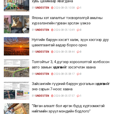
хувь цахимаар явагдана
BY
UNDESTEN
2026-08-05 10:58
1
Японы хэт халалтыг тэсвэрлэлгүй амьтны
хүрээлэнгийн гурван эрслэн үхжээ
BY
UNDESTEN
2026-08-05 10:49
0
Нутгийн баруун хэсэгт халж, зүүн хэсгээр дуу
цахилгаантай аадар бороо орно
BY
UNDESTEN
2026-08-05 08:44
0
Толгойтыг 3, 4 дүгээр хороололтой холбосон
авто замын хөдөлгөөнийг хэсэгчлэн хаана
BY
UNDESTEN
2026-08-05 08:17
0
Зайсангийн гүүрний баруун урсгалын хөдөлгөөнийг
энэ сарын 7-ноос хаана
BY
UNDESTEN
2026-08-05 07:57
1
“Явган алхалт бол иргэн бүрд хүртээмжтэй
нийгмийн эрүүл мэндийн бодлого”