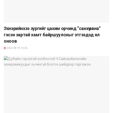
Эхнэрийнхээ зургийг цахим орчинд “санхүү авна”
гэсэн зартай хамт байршуулсныг этгээдэд ял
оноов
2022-09-19 13:26