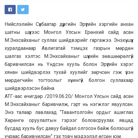
Нийслэлийн Сүхбаатар дүүргийн Эрүүгийн хэргийн анхан
шатны шүүхээс Монгол Улсын Ерөнхий сайд асан
М.Энхсайханыг суллах шийдвэрийг гаргажээ. Энэхүү шүүх
хуралдаанаар Авлигатай тэмцэх газрын мөрдөн
шалгах хэлтэс М.Энхсайханыг шүүхийн зөвшөөрөлгүй
баривчилсан нь Үндсэн хууль болон Эрүүгийн хэрэг
хянан шийдвэрлэх тухай хуулийг зөрчсөн гэж үзэн
мөрдөгчийн тогтоолыг хүчингүй болгон суллахаар
шийдвэрлэсэн байна.
АТГ-аас өчигдөр /2019.06.20/ Монгол Улсын сайд асан
М.Энхсайханыг баривчилж, гэрт нь нэгжлэг явуулсан.
Энэ талаар лавлахад “Тавантолгойн ордыг ашиглах
Хөрөнгө оруулалтын гэрээг боловсруулах явцад
бусдад хууль бус давуу байдал олгосон байж болзошгүй
учраас баривчилсан” гэх товч мэдээлэл өгсөн юм.