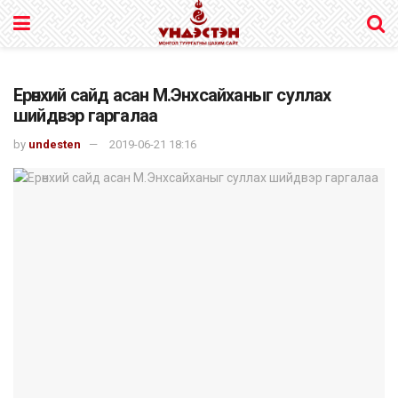
Ерөнхий сайд асан М.Энхсайханыг суллах
шийдвэр гаргалаа
by
undesten
2019-06-21 18:16