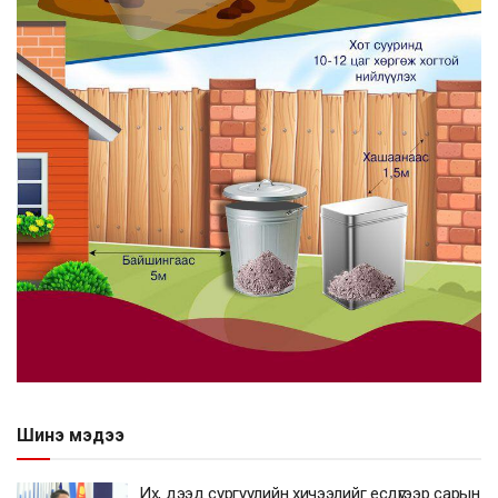
Шинэ мэдээ
Их, дээд сургуулийн хичээлийг есдүгээр сарын