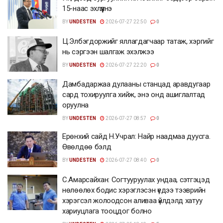
15-наас эхлүүлнэ
BY
UNDESTEN
2026-07-27 22:50
0
Ц.Элбэгдоржийг яллагдагчаар татаж, хэргийг
нь сэргээн шалгаж эхэлжээ
BY
UNDESTEN
2026-07-27 22:20
0
Дамбадаржаа дулааны станцад аравдугаар
сард тохируулга хийж, энэ онд ашиглалтад
оруулна
BY
UNDESTEN
2026-07-27 08:57
0
Ерөнхий сайд Н.Учрал: Найр наадмаа дуусга.
Өвөлдөө бэлд
BY
UNDESTEN
2026-07-27 08:40
0
С.Амарсайхан: Согтууруулах ундаа, сэтгэцэд
нөлөөлөх бодис хэрэглэсэн үедээ тээврийн
хэрэгсэл жолоодсон аливаа үйлдэлд хатуу
хариуцлага тооцдог болно