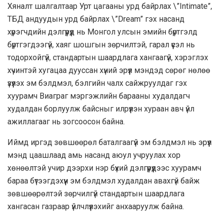
Хяналт шалгалтаар Урт цагааны урд байрлах \”Intimate”,
ТБД андуудын урд байрлах \”Dream” гэх насанд
хүрэгчдийн дэлгүүрүүд нь Монгол улсын эмийн бүртгэлд
бүртгэгдээгүй, хаяг шошгын зөрчилтэй, гарал үүсэл нь
тодорхойгүй, стандартын шаардлага хангаагүй, хэрэглэх
хүчинтэй хугацаа дууссан хүний эрүүл мэндэд сөрөг нөлөө
үзүүлэх эм бэлдмэл, бэлгийн чалх сайжруулдаг гэх
хуурамч Виаграг мэргэжлийн барааны худалдагч
худалдан борлуулж байсныг илрүүлэн хураан авч үйл
ажиллагааг нь зогсоосон байна.
Иймд иргэд зөвшөөрөл баталгаагүй эм бэлдмэл нь эрүүл
мэнд цаашлаад амь насанд аюул учруулах хор
хөнөөлтэй учир дээрхи нэр бүхий дэлгүүрүүдээс хуурамч
бараа бүтээгдэхүүн эм бэлдмэл худалдан авахгүй байж
зөвшөөрөлтэй зөрчилгүй стандартын шаардлага
хангасан газраар үйлчлүүлэхийг анхааруулж байна.