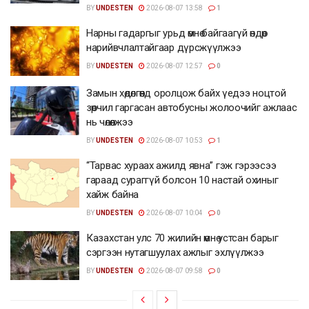
BY
UNDESTEN
2026-08-07 13:58
1
Нарны гадаргыг урьд өмнө байгаагүй өндөр
нарийвчлалтайгаар дүрсжүүлжээ
BY
UNDESTEN
2026-08-07 12:57
0
Замын хөдөлгөөнд оролцож байх үедээ ноцтой
зөрчил гаргасан автобусны жолоочийг ажлаас
нь чөлөөлжээ
BY
UNDESTEN
2026-08-07 10:53
1
“Тарвас хураах ажилд явна” гэж гэрээсээ
гараад сураггүй болсон 10 настай охиныг
хайж байна
BY
UNDESTEN
2026-08-07 10:04
0
Казахстан улс 70 жилийн өмнө устсан барыг
сэргээн нутагшуулах ажлыг эхлүүлжээ
BY
UNDESTEN
2026-08-07 09:58
0