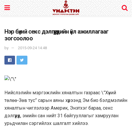
Нэр бүхий секс дэлгүүрүүдийн үйл ажиллагааг
зогсоолоо
by
2015-09-24 14:48
Нийслэлийн мэргэжлийн хяналтын газраас \”Хүний
төлөө-Зөв тус” сарын аяны хүрээнд Эм био бэлдмэлийн
хяналтын чиглэлээр Америк, Энэтхэг бараа, секс
дэлгүүрүүд, эмийн сан нийт 31 байгууллагыг хамруулан
урьдчилан сэргийлэх шалгалт хийлээ.