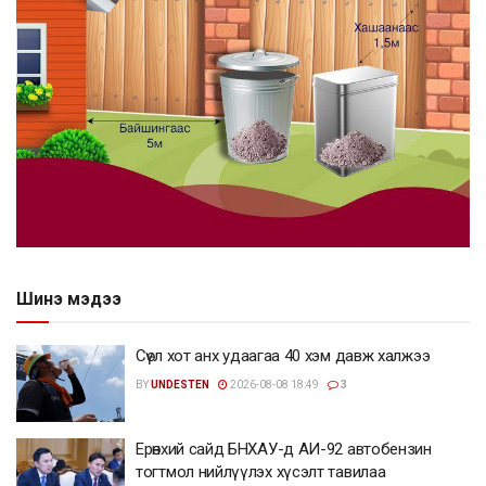
Шинэ мэдээ
Сөүл хот анх удаагаа 40 хэм давж халжээ
BY
UNDESTEN
2026-08-08 18:49
3
Ерөнхий сайд БНХАУ-д АИ-92 автобензин
тогтмол нийлүүлэх хүсэлт тавилаа