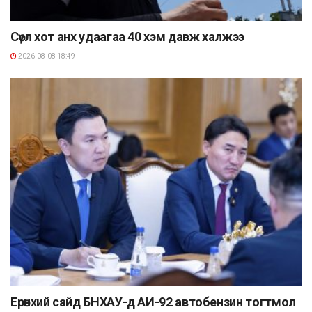
Сөүл хот анх удаагаа 40 хэм давж халжээ
2026-08-08 18:49
Ерөнхий сайд БНХАУ-д АИ-92 автобензин тогтмол