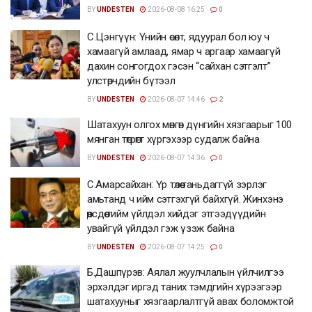
BY
UNDESTEN
2026-08-08 16:25
0
С.Цэнгүүн: Үнийн өсөлт, ядуурал бол юу ч
хамаагүй амлаад, ямар ч аргаар хамаагүй
дахин сонгогдох гэсэн “сайхан сэтгэлт”
улстөрчдийн бүтээл
BY
UNDESTEN
2026-08-07 14:46
2
Шатахуун олгох мөнгөн дүнгийн хязгаарыг 100
мянган төгрөгт хүргэхээр судалж байна
BY
UNDESTEN
2026-08-07 14:36
0
С.Амарсайхан: Үр төлөө таньдаггүй зэрлэг
амьтанд ч ийм сэтгэхгүй байхгүй. Жинхэнэ
өөрсдөө тийм үйлдэл хийдэг этгээдүүдийн
увайгүй үйлдэл гэж үзэж байна
BY
UNDESTEN
2026-08-07 14:25
0
Б.Дашпүрэв: Аялал жуулчлалын үйлчилгээ
эрхэлдэг иргэд таних тэмдгийн хүрээгээр
шатахууныг хязгаарлалтгүй авах боломжтой