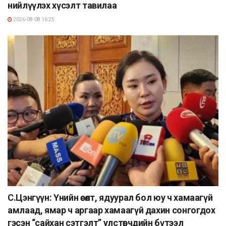
нийлүүлэх хүсэлт тавилаа
2026-08-08 16:25
С.Цэнгүүн: Үнийн өсөлт, ядуурал бол юу ч хамаагүй
амлаад, ямар ч аргаар хамаагүй дахин сонгогдох
гэсэн “сайхан сэтгэлт” улстөрчдийн бүтээл