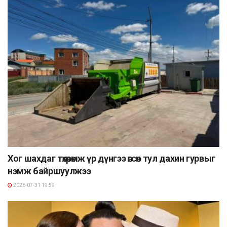
Хог шахдаг төхөөрөмж үр дүнгээ өгсөн тул дахин гурвыг
нэмж байршуулжээ
2026-07-31 19:59