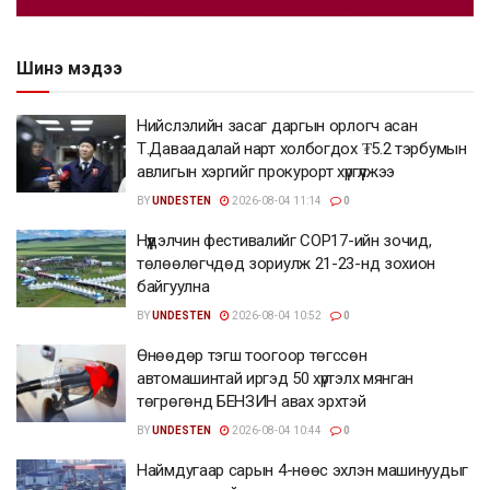
Шинэ мэдээ
Нийслэлийн засаг даргын орлогч асан
Т.Даваадалай нарт холбогдох ₮5.2 тэрбумын
авлигын хэргийг прокурорт хүргүүлжээ
BY
UNDESTEN
2026-08-04 11:14
0
Нүүдэлчин фестивалийг COP17-ийн зочид,
төлөөлөгчдөд зориулж 21-23-нд зохион
байгуулна
BY
UNDESTEN
2026-08-04 10:52
0
Өнөөдөр тэгш тоогоор төгссөн
автомашинтай иргэд 50 хүртэлх мянган
төгрөгөнд БЕНЗИН авах эрхтэй
BY
UNDESTEN
2026-08-04 10:44
0
Наймдугаар сарын 4-нөөс эхлэн машинуудыг