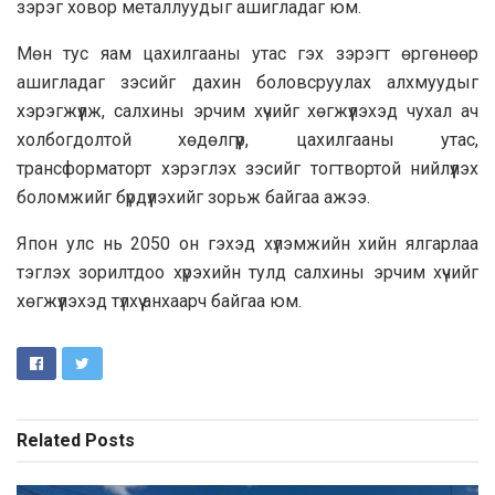
зэрэг ховор металлуудыг ашигладаг юм.
Мөн тус яам цахилгааны утас гэх зэрэгт өргөнөөр
ашигладаг зэсийг дахин боловсруулах алхмуудыг
хэрэгжүүлж, салхины эрчим хүчийг хөгжүүлэхэд чухал ач
холбогдолтой хөдөлгүүр, цахилгааны утас,
трансформаторт хэрэглэх зэсийг тогтвортой нийлүүлэх
боломжийг бүрдүүлэхийг зорьж байгаа ажээ.
Япон улс нь 2050 он гэхэд хүлэмжийн хийн ялгарлаа
тэглэх зорилтдоо хүрэхийн тулд салхины эрчим хүчийг
хөгжүүлэхэд түлхүү анхаарч байгаа юм.
Related
Posts