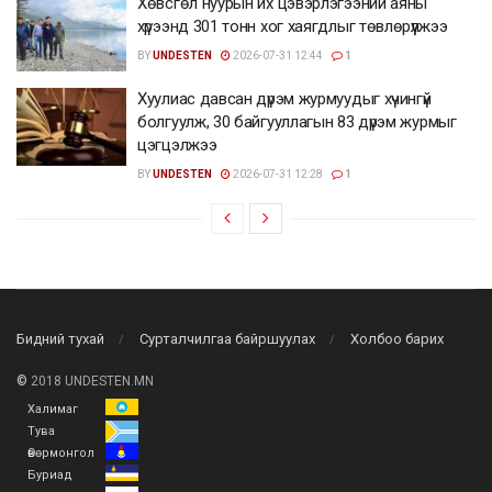
Хөвсгөл нуурын их цэвэрлэгээний аяны
хүрээнд 301 тонн хог хаягдлыг төвлөрүүлжээ
BY
UNDESTEN
2026-07-31 12:44
1
Хуулиас давсан дүрэм журмуудыг хүчингүй
болгуулж, 30 байгууллагын 83 дүрэм журмыг
цэгцэлжээ
BY
UNDESTEN
2026-07-31 12:28
1
Бидний тухай
Сурталчилгаа байршуулах
Холбоо барих
©
2018 UNDESTEN.MN
Халимаг
Тува
Өвөрмонгол
Буриад