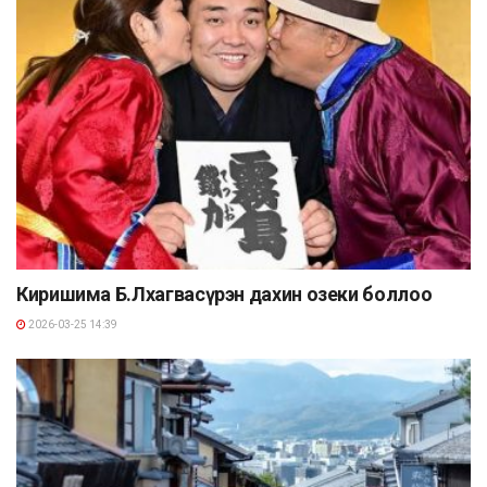
Киришима Б.Лхагвасүрэн дахин озеки боллоо
2026-03-25 14:39