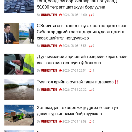
тэгш, сондгойгоор хязгаарлан нэг удаад
50,000 төгрөгт шатахуун борлуулна
BY
UNDESTEN
2026-08-03 14:00
0
С.Зориг агсны хөшөөг нүүлгэх зөвшөөрөл өгсөн
Сүхбаатар дүүргийн засаг даргын үндсэн цалинг
хасах шийтгэл ногдуулжээ
BY
UNDESTEN
2026-08-03 13:55
0
Дуу чимээний зөрчилтэй тээврийн хэрэгслийн
үзлэг оношилгоог хүчингүй болгоно
BY
UNDESTEN
2026-07-31 22:54
7
Туул гол үерийн аюултай түвшинг давжээ
BY
UNDESTEN
2026-07-31 22:32
0
Хог шахдаг төхөөрөмж үр дүнгээ өгсөн тул
дахин гурвыг нэмж байршуулжээ
BY
UNDESTEN
2026-07-31 19:59
0