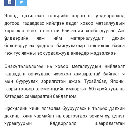
Японд цахилгаан тээврийн хэрэгсэл үйлдвэрлэхэд
дотоод, гадаадаас нийлүүлэн авдаг ховор металлуудын
хэрэглээ өсөх төлөвтэй байгаатай холбогдуулан Аж
үйлдвэрийн яам ийм материалуудыг дахин
боловсруулах үйлдвэр байгуулахаар төлөвлөж байна
гэж тус яамны эх сурвалжууд өнөөдөр мэдээлжээ.
Энэхүү төлөвлөгөө нь ховор металлуудын нийлүүлэлт
гадаадын орнуудаас ихээхэн хамааралтай байгааг ч
мөн бууруулах зорилготой ажээ. Тухайлбал, Японы
газрын ховор элементүүдийн импортын 60 гаруй хувь нь
Хятадаас хамааралтай байдаг юм.
Нүүрсхүчлийн хийн ялгарлаа бууруулахын төлөөх дэлхий
дахины хүчин чармайлт нь сэргээгдэх эрчим хүч, цэнэг
хураагуурын үйлдвэрлэлд шаардлагатай