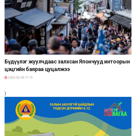
Бүдүүлэг жуулчдаас залхсан Япончууд интоорын
цэцгийн баяраа цуцалжээ
2026-02-06 11:15
}