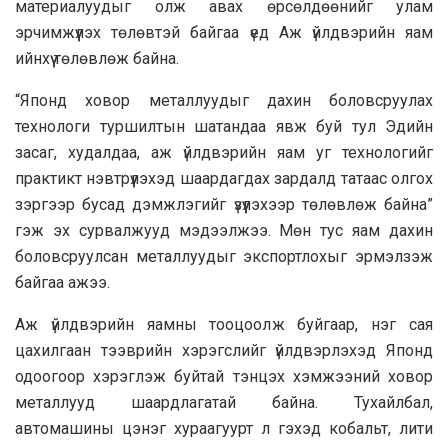
материалуудыг олж авах өрсөлдөөнийг улам
эрчимжүүлэх төлөвтэй байгаа үед Аж үйлдвэрийн яам
ийнхүү төлөвлөж байна.
“Японд ховор металлуудыг дахин боловсруулах
технологи туршилтын шатандаа явж буй тул Эдийн
засаг, худалдаа, аж үйлдвэрийн яам уг технологийг
практикт нэвтрүүлэхэд шаардагдах зардалд татаас олгох
зэргээр бусад дэмжлэгийг үзүүлэхээр төлөвлөж байна”
гэж эх сурвалжууд мэдээлжээ. Мөн тус яам дахин
боловсруулсан металлуудыг экспортлохыг эрмэлзэж
байгаа ажээ.
Аж үйлдвэрийн яамны тооцоолж буйгаар, нэг сая
цахилгаан тээврийн хэрэгслийг үйлдвэрлэхэд Японд
одоогоор хэрэглэж буйтай тэнцэх хэмжээний ховор
металлууд шаардлагатай байна. Тухайлбал,
автомашины цэнэг хураагуурт л гэхэд кобальт, лити