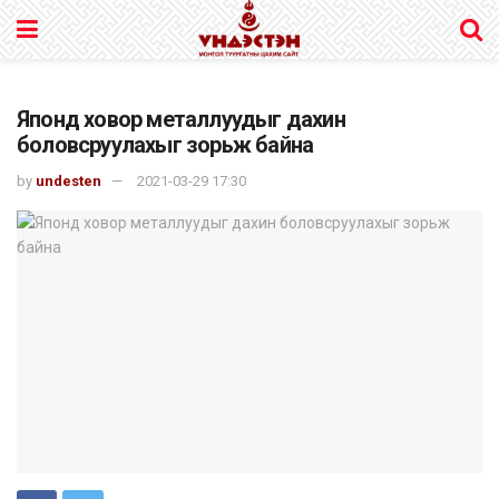
Японд ховор металлуудыг дахин
боловсруулахыг зорьж байна
by
undesten
2021-03-29 17:30