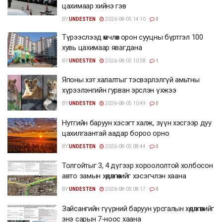
цахимаар хийнэ гэв
BY
UNDESTEN
2026-08-05 14:10
0
Түрээслээд өмчлөх орон сууцны бүртгэл 100
хувь цахимаар явагдана
BY
UNDESTEN
2026-08-05 10:58
1
Японы хэт халалтыг тэсвэрлэлгүй амьтны
хүрээлэнгийн гурван эрслэн үхжээ
BY
UNDESTEN
2026-08-05 10:49
0
Нутгийн баруун хэсэгт халж, зүүн хэсгээр дуу
цахилгаантай аадар бороо орно
BY
UNDESTEN
2026-08-05 08:44
0
Толгойтыг 3, 4 дүгээр хороололтой холбосон
авто замын хөдөлгөөнийг хэсэгчлэн хаана
BY
UNDESTEN
2026-08-05 08:17
0
Зайсангийн гүүрний баруун урсгалын хөдөлгөөнийг
энэ сарын 7-ноос хаана