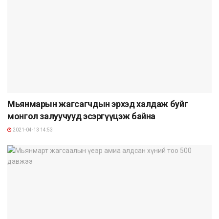
Мьянмарын жагсагчдын эрхэд халдаж буйг
монгол залуучууд эсэргүүцэж байна
2021-04-13 14:53