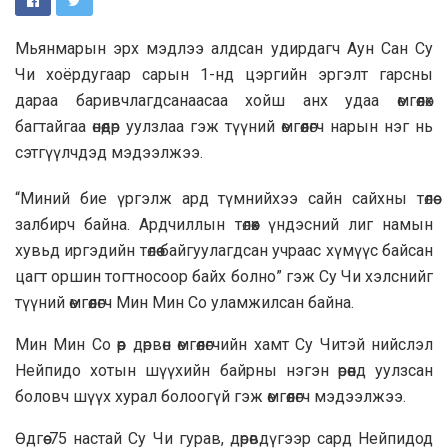
Мьянмарын эрх мэдлээ алдсан удирдагч Аун Сан Су
Чи хоёрдугаар сарын 1-нд цэргийн эргэлт гарсны
дараа баривчлагдсанаасаа хойш анх удаа өмгөөлөх
багтайгаа өнөөдөр уулзлаа гэж түүний өмгөөлөгч нарын нэг нь
сэтгүүлчдэд мэдээлжээ.
“Миний бие үргэлж ард түмнийхээ сайн сайхны төлөө
залбирч байна. Ардчиллын төлөөх үндэсний лиг намын
хувьд иргэдийн төлөө байгуулагдсан учраас хүмүүс байсан
цагт оршин тогтносоор байх болно” гэж Су Чи хэлснийг
түүний өмгөөлөгч Мин Мин Со уламжилсан байна.
Мин Мин Со өөр дөрвөн өмгөөлөгчийн хамт Су Читэй нийслэл
Нейпидо хотын шүүхийн байрны нэгэн өрөөнд уулзсан
боловч шүүх хурал болоогүй гэж өмгөөлөгч мэдээлжээ.
Өдгөө 75 настай Су Чи гурав, дөрөвдүгээр сард Нейпидод