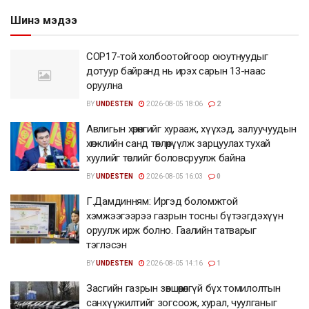
Шинэ мэдээ
COP17-той холбоотойгоор оюутнуудыг
дотуур байранд нь ирэх сарын 13-наас
оруулна
BY
UNDESTEN
2026-08-05 18:06
2
Авлигын хөрөнгийг хурааж, хүүхэд, залуучуудын
хөгжлийн санд төвлөрүүлж зарцуулах тухай
хуулийг төслийг боловсруулж байна
BY
UNDESTEN
2026-08-05 16:03
0
Г.Дамдинням: Иргэд боломжтой
хэмжээгээрээ газрын тосны бүтээгдэхүүн
оруулж ирж болно. Гаалийн татварыг
тэглэсэн
BY
UNDESTEN
2026-08-05 14:16
1
Засгийн газрын зөвшөөрөлгүй бүх томилолтын
санхүүжилтийг зогсоож, хурал, чуулганыг