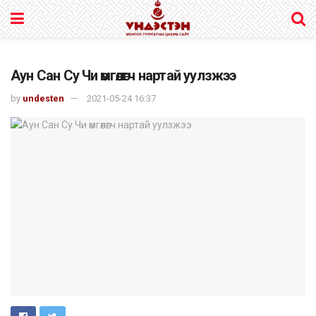
Аун Сан Су Чи өмгөөлөгч нартай уулзжээ
by
undesten
2021-05-24 16:37