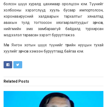
болсон шүүх хуралд цахимаар оролцсон юм. Түүнийг
холбооны хэрэгслүүд хууль бусаар импортолсон,
коронавирусний халдварын тархалтыг хяналтад
авахын тулд тогтоосон хязгаарлалтуудыг зөрчсөн,
нийгмийн эмх замбараагүй байдалд турхирсан
мэдээлэл тараасан зэрэгт буруутгажээ.
Мөн Янгон хотын шүүх түүнийг төрийн нууцын тухай
хуулийг зөрчсөн хэмээн буруутгаад байгаа юм.
Related
Posts