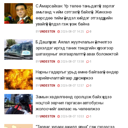
С.Амарсайхан: Үр төлөө таньдаггүй зэрлэг
амьтанд ч ийм сэтгэхгүй байхгүй. Жинхэнэ
өөрсдөө тийм үйлдэл хийдэг этгээдүүдийн
увайгүй үйлдэл гэж үзэж байна
BY
UNDESTEN
2026-08-07 14:25
0
Б.Дашпүрэв: Аялал жуулчлалын үйлчилгээ
эрхэлдэг иргэд таних тэмдгийн хүрээгээр
шатахууныг хязгаарлалтгүй авах боломжтой
BY
UNDESTEN
2026-08-07 13:58
1
Нарны гадаргыг урьд өмнө байгаагүй өндөр
нарийвчлалтайгаар дүрсжүүлжээ
BY
UNDESTEN
2026-08-07 12:57
0
Замын хөдөлгөөнд оролцож байх үедээ
ноцтой зөрчил гаргасан автобусны
жолоочийг ажлаас нь чөлөөлжээ
BY
UNDESTEN
2026-08-07 10:53
1
“Тарвас хураах ажилд явна” гэж гэрээсээ