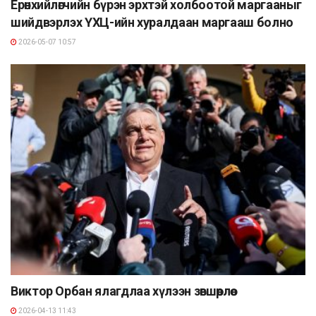
Ерөнхийлөгчийн бүрэн эрхтэй холбоотой маргааныг
шийдвэрлэх ҮХЦ-ийн хуралдаан маргааш болно
2026-05-07 10:57
Виктор Орбан ялагдлаа хүлээн зөвшөөрлөө
2026-04-13 11:43