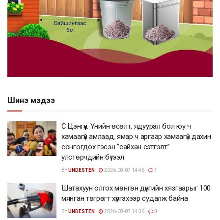
Шинэ мэдээ
С.Цэнгүүн: Үнийн өсөлт, ядуурал бол юу ч
хамаагүй амлаад, ямар ч аргаар хамаагүй дахин
сонгогдох гэсэн “сайхан сэтгэлт”
улстөрчдийн бүтээл
BY
UNDESTEN
2026-08-07 14:46
1
Шатахуун олгох мөнгөн дүнгийн хязгаарыг 100
мянган төгрөгт хүргэхээр судалж байна
BY
UNDESTEN
2026-08-07 14:36
0