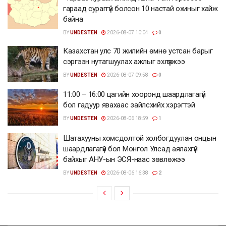
гараад сураггүй болсон 10 настай охиныг хайж
байна
BY
UNDESTEN
2026-08-07 10:04
0
Казахстан улс 70 жилийн өмнө устсан барыг
сэргээн нутагшуулах ажлыг эхлүүлжээ
BY
UNDESTEN
2026-08-07 09:58
0
11:00 – 16:00 цагийн хооронд шаардлагагүй
бол гадуур явахаас зайлсхийх хэрэгтэй
BY
UNDESTEN
2026-08-06 18:59
1
Шатахууны хомсдолтой холбогдуулан онцын
шаардлагагүй бол Монгол Улсад аялахгүй
байхыг АНУ-ын ЭСЯ-наас зөвлөжээ
BY
UNDESTEN
2026-08-06 16:38
2