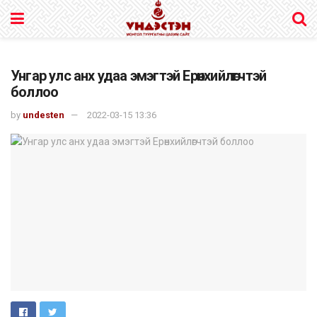
Унгар улс анх удаа эмэгтэй Ерөнхийлөгчтэй
боллоо
by
undesten
2022-03-15 13:36