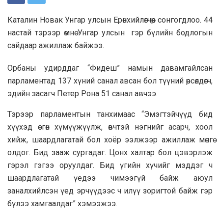
Каталин Новак Унгар улсын Ерөнхийлөгчөөр сонгогдлоо. 44
настай тэрээр өмнө Унгар улсын гэр бүлийн бодлогын
сайдаар ажиллаж байжээ.
Орбаны удирддаг “Фидеш” намын давамгайлсан
парламентад 137 хүний санал авсан бол түүний өрсөлдөгч,
эдийн засагч Петер Рона 51 санал авчээ.
Тэрээр парламентын танхимаас “Эмэгтэйчүүд бид
хүүхэд өсгөн хүмүүжүүлж, өвчтэй нэгнийг асарч, хоол
хийж, шаардлагатай бол хоёр ээлжээр ажиллаж мөнгө
олдог. Бид зааж сургадаг. Цонх халтар бол цэвэрлэж
гэрэл гэгээ оруулдаг. Бид үгийн хүчийг мэддэг ч
шаардлагатай үедээ чимээгүй байж аюул
заналхийлсэн үед эрчүүдээс ч илүү зоригтой байж гэр
бүлээ хамгаалдаг” хэмээжээ.