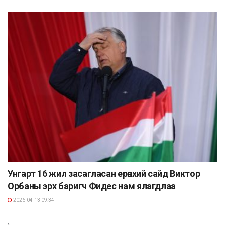
Унгарт 16 жил засагласан ерөнхий сайд Виктор
Орбаны эрх баригч Фидес нам ялагдлаа
2026-04-13 09:34