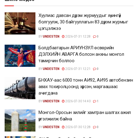
Хуулиас давсан дүрэм журмуудыг хүчингүй
болгуулж, 30 байгууллагын 83 дүрэм журмыг
цэгцэлжээ
BY
UNDESTEN
2026-07-31 12:28
0
Болдбаатарын АРИУНЗУЛ өсвөрийн
ДЭЛХИЙН АВАРГА болсон анхны монгол
тамирчин боллоо
BY
UNDESTEN
2026-07-31 12:21
0
БНХАУ-аас 6000 тонн АИ92, АИ95 автобензин
авах тохиролцоонд хүрсэн, маргаашаас
ачигдана
BY
UNDESTEN
2026-07-30 14:40
1
Монгол-Оросын хилийг хамтран шалгах ажил
үргэлжилж байна
BY
UNDESTEN
2026-07-30 12:28
0