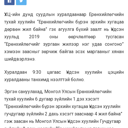
ҮХЦ-ийн дунд суудлын хуралдаанаар Ерөнхийлөгчийн
тухай хуулийн “Ерөнхийлөгчийн бүрэн эрхийн хугацаа
дөрвөн жил байна” гэх агуулга бүхий заалт нь Үндсэн
хуульд 2019 оны өөрчлөлтөөр тусгасан
“Ерөнхийлөгчийг зургаан жилээр нэг удаа сонгоно”
хэмээн заасныг зөрчиж байгаа эсэх маргааныг хянан
шийдвэрлэнэ.
Хуралдаан 9:30 цагаас Үндсэн хуулийн цэцийн
хуралдааны танхимд нээлттэй болно.
Эргэн сануулахад, Монгол Улсын Ерөнхийлөгчийн
тухай хуулийн 6 дугаар зүйлийн 1 дэх хэсэгт
“Ерөнхийлөгчийн бүрэн эрхийн хугацаа Үндсэн хуулийн
гучдугаар зүйлийн 2 дахь хэсэгт зааснаар 4 жил байна”
гэж заасан нь Монгол Улсын Үндсэн хуулийн Гучдугаар