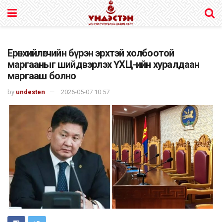
Ерөнхийлөгчийн бүрэн эрхтэй холбоотой
маргааныг шийдвэрлэх ҮХЦ-ийн хуралдаан
маргааш болно
by
undesten
2026-05-07 10:57