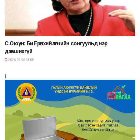
С.Оюун: Би Ерөнхийлөгчийн сонгуульд нэр
дэвшихгүй
2026-02-06 18:05
}