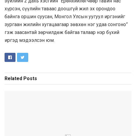
зүйлийн 2 дахь хэсгийн “Ерөнхийлөгчөөр тавин нас
хүрсэн, сүүлийн таваас доошгүй жил эх орондоо
байнга оршин суусан, Монгол Улсын уугуул иргэнийг
зургаан жилийн хугацаагаар зөвхөн нэг удаа сонгоно”
гэж заасантай зөрчилдөж байгаа талаар нэр бүхий
иргэд мэдээлсэн юм.
Related
Posts