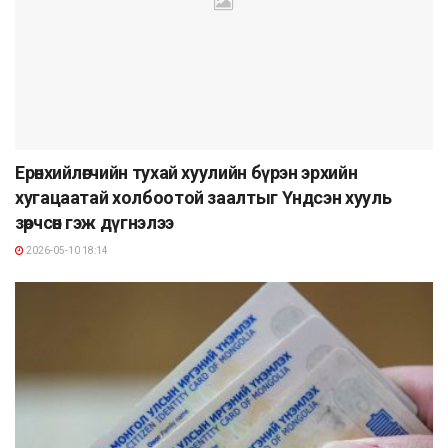
Ерөнхийлөгчийн тухай хуулийн бүрэн эрхийн
хугацаатай холбоотой заалтыг Үндсэн хууль
зөрчсөн гэж дүгнэлээ
2026-05-10 18:14