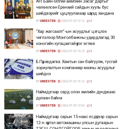
АН: Баян-Өлгий аймгийн Засаг даргыг
чөлөөлсөн Ерөнхий сайдын хууль бус
шийдвэрийг цуцлуулахаар шүүхэд хандана
BY
UNDESTEN
2026-07-30 12:12
0
“Хар жагсаалт”-ын асуудлыг цэгцлэх
чиглэлээр Монголбанкны удирдлагад 30
хоногийн хугацаатай үүрэг өглөө
BY
UNDESTEN
2026-07-29 16:12
0
Б.Пүрэвдагва: Хамтын сан байгуулж, тусгай
зориулалтын компаниар махны асуудлыг
шийднэ
BY
UNDESTEN
2026-07-29 14:12
0
Наймдугаар сард олон жилийн дунджаас
дулаан байна
BY
UNDESTEN
2026-07-29 13:54
0
Наймдугаар сарын 15-наас есдүгээр сарын
12-н хүртэл автомашины улсын дугаарын
ТЭГШ, СОНДГОЙГООР замын хөдөлгөөнд