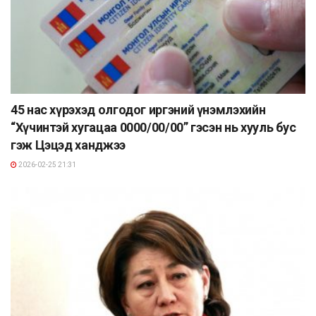
45 нас хүрэхэд олгодог иргэний үнэмлэхийн
“Хүчинтэй хугацаа 0000/00/00” гэсэн нь хууль бус
гэж Цэцэд ханджээ
2026-02-25 21:31