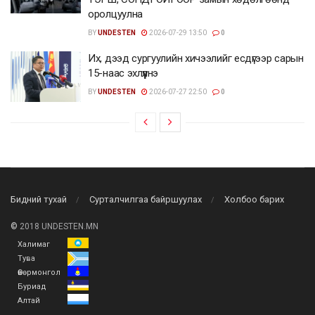
оролцуулна
BY
UNDESTEN
2026-07-29 13:50
0
Их, дээд сургуулийн хичээлийг есдүгээр сарын
15-наас эхлүүлнэ
BY
UNDESTEN
2026-07-27 22:50
0
Бидний тухай
Сурталчилгаа байршуулах
Холбоо барих
©
2018 UNDESTEN.MN
Халимаг
Тува
Өвөрмонгол
Буриад
Алтай