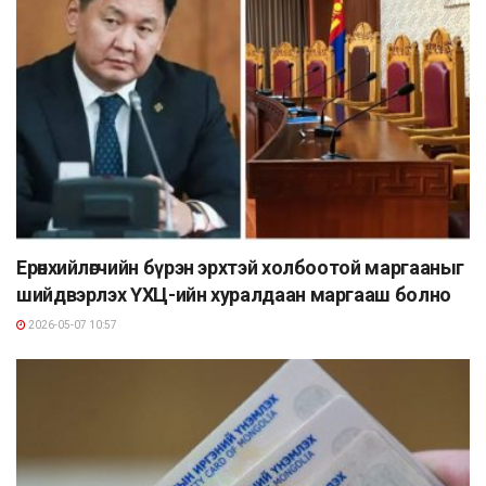
Ерөнхийлөгчийн бүрэн эрхтэй холбоотой маргааныг
шийдвэрлэх ҮХЦ-ийн хуралдаан маргааш болно
2026-05-07 10:57