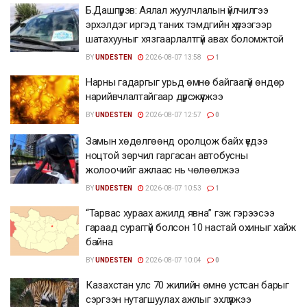
Б.Дашпүрэв: Аялал жуулчлалын үйлчилгээ
эрхэлдэг иргэд таних тэмдгийн хүрээгээр
шатахууныг хязгаарлалтгүй авах боломжтой
BY
UNDESTEN
2026-08-07 13:58
1
Нарны гадаргыг урьд өмнө байгаагүй өндөр
нарийвчлалтайгаар дүрсжүүлжээ
BY
UNDESTEN
2026-08-07 12:57
0
Замын хөдөлгөөнд оролцож байх үедээ
ноцтой зөрчил гаргасан автобусны
жолоочийг ажлаас нь чөлөөлжээ
BY
UNDESTEN
2026-08-07 10:53
1
“Тарвас хураах ажилд явна” гэж гэрээсээ
гараад сураггүй болсон 10 настай охиныг хайж
байна
BY
UNDESTEN
2026-08-07 10:04
0
Казахстан улс 70 жилийн өмнө устсан барыг
сэргээн нутагшуулах ажлыг эхлүүлжээ