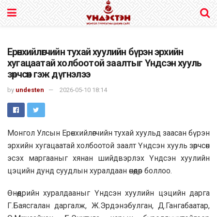
Ерөнхийлөгчийн тухай хуулийн бүрэн эрхийн
хугацаатай холбоотой заалтыг Үндсэн хууль
зөрчсөн гэж дүгнэлээ
by
undesten
2026-05-10 18:14
Монгол Улсын Ерөнхийлөгчийн тухай хуульд заасан бүрэн
эрхийн хугацаатай холбоотой заалт Үндсэн хууль зөрчсөн
эсэх маргааныг хянан шийдвэрлэх Үндсэн хуулийн
цэцийн дунд суудлын хуралдаан өнөөдөр боллоо.
Өнөөдрийн хуралдааныг Үндсэн хуулийн цэцийн дарга
Г.Баясгалан даргалж, Ж.Эрдэнэбулган, Д.Гангабаатар,