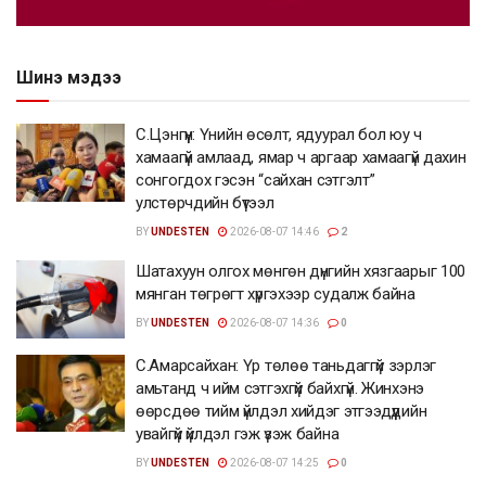
Шинэ мэдээ
С.Цэнгүүн: Үнийн өсөлт, ядуурал бол юу ч
хамаагүй амлаад, ямар ч аргаар хамаагүй дахин
сонгогдох гэсэн “сайхан сэтгэлт”
улстөрчдийн бүтээл
BY
UNDESTEN
2026-08-07 14:46
2
Шатахуун олгох мөнгөн дүнгийн хязгаарыг 100
мянган төгрөгт хүргэхээр судалж байна
BY
UNDESTEN
2026-08-07 14:36
0
С.Амарсайхан: Үр төлөө таньдаггүй зэрлэг
амьтанд ч ийм сэтгэхгүй байхгүй. Жинхэнэ
өөрсдөө тийм үйлдэл хийдэг этгээдүүдийн
увайгүй үйлдэл гэж үзэж байна
BY
UNDESTEN
2026-08-07 14:25
0