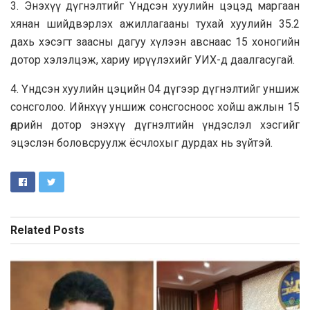
3. Энэхүү дүгнэлтийг Үндсэн хуулийн цэцэд маргаан
хянан шийдвэрлэх ажиллагааны тухай хуулийн 35.2
дахь хэсэгт заасны дагуу хүлээн авснаас 15 хоногийн
дотор хэлэлцэж, хариу ирүүлэхийг УИХ-д даалгасугай.
4. Үндсэн хуулийн цэцийн 04 дүгээр дүгнэлтийг уншиж
сонсголоо. Ийнхүү уншиж сонсгосноос хойш ажлын 15
өдрийн дотор энэхүү дүгнэлтийн үндэслэл хэсгийг
эцэслэн боловсруулж ёсчлохыг дурдах нь зүйтэй.
Related
Posts