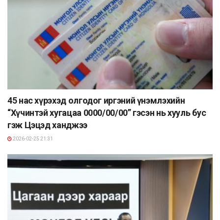
45 нас хүрэхэд олгодог иргэний үнэмлэхийн
“Хүчинтэй хугацаа 0000/00/00” гэсэн нь хууль бус
гэж Цэцэд ханджээ
2026-02-25 21:31