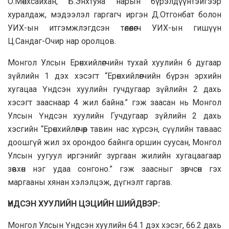
О.Мөнхсайхан, Б.Энхтуяа нарын бүрэлдүүнтэйгээр
хуралдаж, мэдээлэл гаргагч иргэн Д.Отгонбат болон
УИХ-ын итгэмжлэгдсэн төлөөлөгч УИХ-ын гишүүн
Ц.Сандаг-Очир нар оролцов.
Монгол Улсын Ерөнхийлөгчийн тухай хуулийн 6 дугаар
зүйлийн 1 дэх хэсэгт “Ерөнхийлөгчийн бүрэн эрхийн
хугацаа Үндсэн хуулийн гучдугаар зүйлийн 2 дахь
хэсэгт зааснаар 4 жил байна.” гэж заасан нь Монгол
Улсын Үндсэн хуулийн Гучдугаар зүйлийн 2 дахь
хэсгийн “Ерөнхийлөгчөөр тавин нас хүрсэн, сүүлийн таваас
доошгүй жил эх орондоо байнга оршин суусан, Монгол
Улсын уугуул иргэнийг зургаан жилийн хугацаагаар
зөвхөн нэг удаа сонгоно.” гэж заасныг зөрчсөн гэх
маргааны хянан хэлэлцэж, дүгнэлт гаргав.
ҮНДСЭН ХУУЛИЙН ЦЭЦИЙН ШИЙДВЭР:
Монгол Улсын Үндсэн хуулийн 64.1 дэх хэсэг, 66.2 дахь