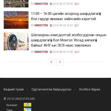
BY
UNDESTEN
2026-08-07 09:58
0
11:00 – 16:00 цагийн хооронд шаардлагагүй
бол гадуур явахаас зайлсхийх хэрэгтэй
BY
UNDESTEN
2026-08-06 18:59
1
Шатахууны хомсдолтой холбогдуулан онцын
шаардлагагүй бол Монгол Улсад аялахгүй
байхыг АНУ-ын ЭСЯ-наас зөвлөжээ
BY
UNDESTEN
2026-08-06 16:38
2
Бидний тухай
Сурталчилгаа байршуулах
Холбоо барих
©
2018 UNDESTEN.MN
Халимаг
Тува