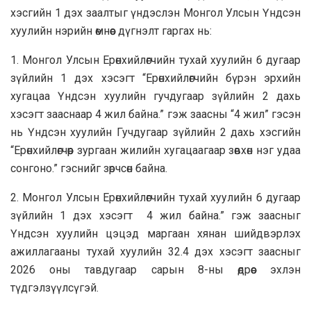
хэсгийн 1 дэх заалтыг үндэслэн Монгол Улсын Үндсэн
хуулийн нэрийн өмнөөс дүгнэлт гаргах нь:
1. Монгол Улсын Ерөнхийлөгчийн тухай хуулийн 6 дугаар
зүйлийн 1 дэх хэсэгт “Ерөнхийлөгчийн бүрэн эрхийн
хугацаа Үндсэн хуулийн гучдугаар зүйлийн 2 дахь
хэсэгт зааснаар 4 жил байна.” гэж заасны “4 жил” гэсэн
нь Үндсэн хуулийн Гучдугаар зүйлийн 2 дахь хэсгийн
“Ерөнхийлөгчөөр зургаан жилийн хугацаагаар зөвхөн нэг удаа
сонгоно.” гэснийг зөрчсөн байна.
2. Монгол Улсын Ерөнхийлөгчийн тухай хуулийн 6 дугаар
зүйлийн 1 дэх хэсэгт 4 жил байна.” гэж заасныг
Үндсэн хуулийн цэцэд маргаан хянан шийдвэрлэх
ажиллагааны тухай хуулийн 32.4 дэх хэсэгт заасныг
2026 оны тавдугаар сарын 8-ны өдрөөс эхлэн
түдгэлзүүлсүгэй.