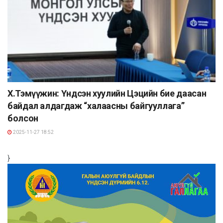
Х.Тэмүүжин: Үндсэн хуулийн Цэцийн бие даасан
байдал алдагдаж “халаасны байгууллага”
болсон
2025-11-27 18:52
}