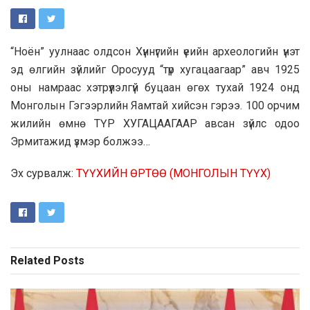
“Ноён” уулнаас олдсон Хүннүгийн үеийн археологийн үнэт
эд өлгийн зүйлийг Оросууд “түр хугацаагаар” авч 1925
оны намраас хэтрүүлэлгүй буцаан өгөх тухай 1924 онд
Монголын Гэгээрлийн Яамтай хийсэн гэрээ. 100 орчим
жилийн өмнө ТҮР ХУГАЦААГААР авсан зүйлс одоо
Эрмитажид үзмэр болжээ…
Эх сурвалж:
ТҮҮХИЙН ӨРТӨӨ (МОНГОЛЫН ТҮҮХ)
Related
Posts