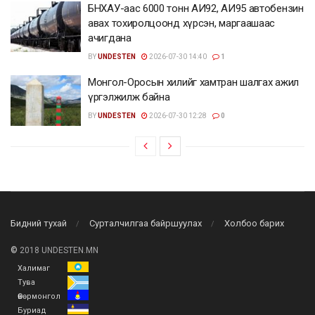
БНХАУ-аас 6000 тонн АИ92, АИ95 автобензин
авах тохиролцоонд хүрсэн, маргаашаас
ачигдана
BY
UNDESTEN
2026-07-30 14:40
1
Монгол-Оросын хилийг хамтран шалгах ажил
үргэлжилж байна
BY
UNDESTEN
2026-07-30 12:28
0
Бидний тухай
Сурталчилгаа байршуулах
Холбоо барих
©
2018 UNDESTEN.MN
Халимаг
Тува
Өвөрмонгол
Буриад