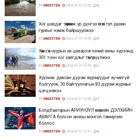
BY
UNDESTEN
2026-07-31 22:32
0
Хог шахдаг төхөөрөмж үр дүнгээ өгсөн тул дахин
гурвыг нэмж байршуулжээ
BY
UNDESTEN
2026-07-31 19:59
0
Хөвсгөл нуурын их цэвэрлэгээний аяны хүрээнд
301 тонн хог хаягдлыг төвлөрүүлжээ
BY
UNDESTEN
2026-07-31 12:44
1
Хуулиас давсан дүрэм журмуудыг хүчингүй
болгуулж, 30 байгууллагын 83 дүрэм журмыг
цэгцэлжээ
BY
UNDESTEN
2026-07-31 12:28
1
Болдбаатарын АРИУНЗУЛ өсвөрийн ДЭЛХИЙН
АВАРГА болсон анхны монгол тамирчин
боллоо
BY
UNDESTEN
2026-07-31 12:21
0