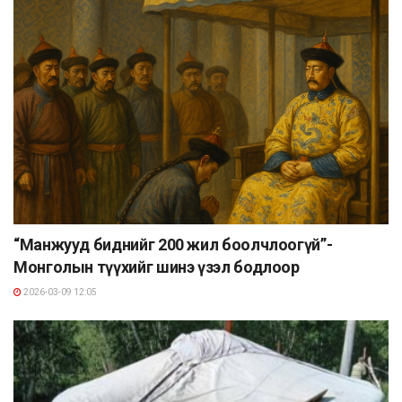
“Манжууд биднийг 200 жил боолчлоогүй”-
Монголын түүхийг шинэ үзэл бодлоор
2026-03-09 12:05