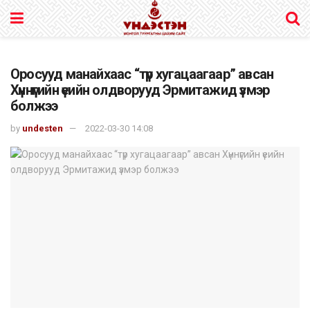
Оросууд манайхаас “түр хугацаагаар” авсан
Хүннүгийн үеийн олдворууд Эрмитажид үзмэр
болжээ
by
undesten
2022-03-30 14:08