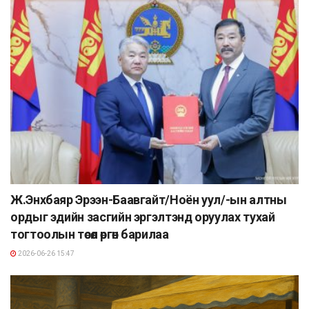
Ж.Энхбаяр Эрээн-Баавгайт/Ноён уул/-ын алтны
ордыг эдийн засгийн эргэлтэнд оруулах тухай
тогтоолын төсөл өргөн барилаа
2026-06-26 15:47