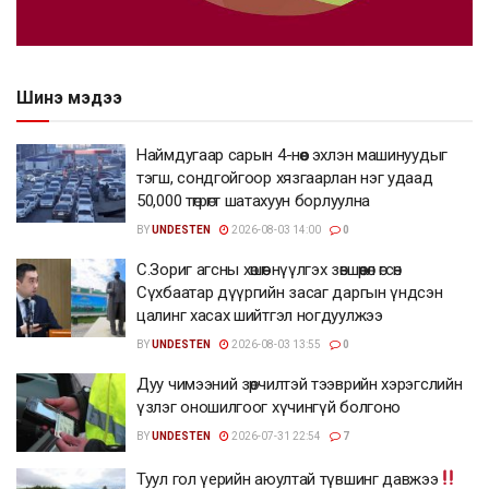
Шинэ мэдээ
Наймдугаар сарын 4-нөөс эхлэн машинуудыг
тэгш, сондгойгоор хязгаарлан нэг удаад
50,000 төгрөгт шатахуун борлуулна
BY
UNDESTEN
2026-08-03 14:00
0
С.Зориг агсны хөшөөг нүүлгэх зөвшөөрөл өгсөн
Сүхбаатар дүүргийн засаг даргын үндсэн
цалинг хасах шийтгэл ногдуулжээ
BY
UNDESTEN
2026-08-03 13:55
0
Дуу чимээний зөрчилтэй тээврийн хэрэгслийн
үзлэг оношилгоог хүчингүй болгоно
BY
UNDESTEN
2026-07-31 22:54
7
Туул гол үерийн аюултай түвшинг давжээ