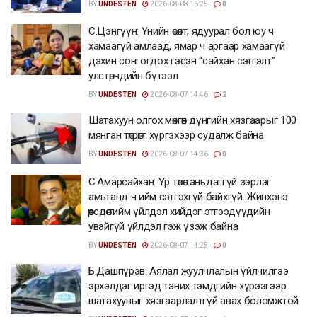
BY
UNDESTEN
2026-08-08 16:25
0
С.Цэнгүүн: Үнийн өсөлт, ядуурал бол юу ч
хамаагүй амлаад, ямар ч аргаар хамаагүй
дахин сонгогдох гэсэн “сайхан сэтгэлт”
улстөрчдийн бүтээл
BY
UNDESTEN
2026-08-07 14:46
2
Шатахуун олгох мөнгөн дүнгийн хязгаарыг 100
мянган төгрөгт хүргэхээр судалж байна
BY
UNDESTEN
2026-08-07 14:36
0
С.Амарсайхан: Үр төлөө таньдаггүй зэрлэг
амьтанд ч ийм сэтгэхгүй байхгүй. Жинхэнэ
өөрсдөө тийм үйлдэл хийдэг этгээдүүдийн
увайгүй үйлдэл гэж үзэж байна
BY
UNDESTEN
2026-08-07 14:25
0
Б.Дашпүрэв: Аялал жуулчлалын үйлчилгээ
эрхэлдэг иргэд таних тэмдгийн хүрээгээр
шатахууныг хязгаарлалтгүй авах боломжтой