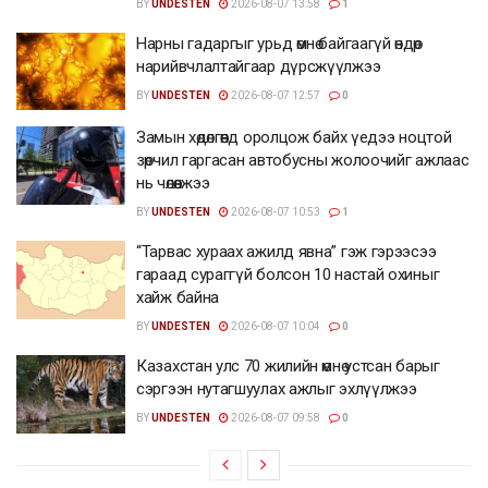
BY
UNDESTEN
2026-08-07 13:58
1
Нарны гадаргыг урьд өмнө байгаагүй өндөр
нарийвчлалтайгаар дүрсжүүлжээ
BY
UNDESTEN
2026-08-07 12:57
0
Замын хөдөлгөөнд оролцож байх үедээ ноцтой
зөрчил гаргасан автобусны жолоочийг ажлаас
нь чөлөөлжээ
BY
UNDESTEN
2026-08-07 10:53
1
“Тарвас хураах ажилд явна” гэж гэрээсээ
гараад сураггүй болсон 10 настай охиныг
хайж байна
BY
UNDESTEN
2026-08-07 10:04
0
Казахстан улс 70 жилийн өмнө устсан барыг
сэргээн нутагшуулах ажлыг эхлүүлжээ
BY
UNDESTEN
2026-08-07 09:58
0