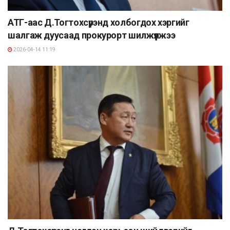
АТГ-аас Д.Тогтохсүрэнд холбогдох хэргийг
шалгаж дуусаад прокурорт шилжүүлжээ
2026-04-14 11:19