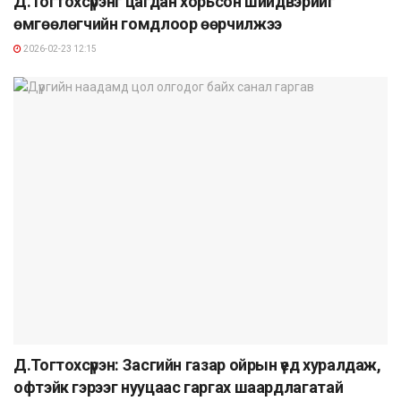
Д.Тогтохсүрэнг цагдан хорьсон шийдвэрийг
өмгөөлөгчийн гомдлоор өөрчилжээ
2026-02-23 12:15
Д.Тогтохсүрэн: Засгийн газар ойрын үед хуралдаж,
офтэйк гэрээг нууцаас гаргах шаардлагатай