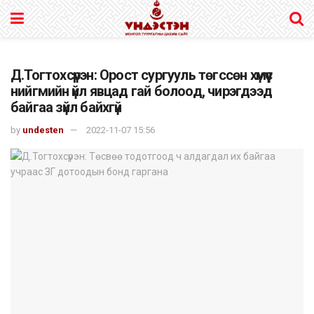
Д.Тогтохсүрэн: Орост сургууль төгссөн хүмүүс
нийгмийн үйл явцад гай болоод, чирэгдээд
байгаа зүйл байхгүй
by
undesten
2022-11-07 15:56