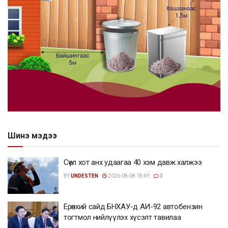
Шинэ мэдээ
Сөүл хот анх удаагаа 40 хэм давж халжээ
BY
UNDESTEN
2026-08-08 18:49
3
Ерөнхий сайд БНХАУ-д АИ-92 автобензин
тогтмол нийлүүлэх хүсэлт тавилаа