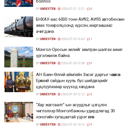
боллоо
BY
UNDESTEN
2026-07-31 12:21
0
БНХАУ-аас 6000 тонн АИ92, АИ95 автобензин
авах тохиролцоонд хүрсэн, маргаашаас
ачигдана
BY
UNDESTEN
2026-07-30 14:40
1
Монгол-Оросын хилийг хамтран шалгах ажил
үргэлжилж байна
BY
UNDESTEN
2026-07-30 12:28
0
АН: Баян-Өлгий аймгийн Засаг даргыг чөлөөлсөн
Ерөнхий сайдын хууль бус шийдвэрийг
цуцлуулахаар шүүхэд хандана
BY
UNDESTEN
2026-07-30 12:12
0
“Хар жагсаалт”-ын асуудлыг цэгцлэх
чиглэлээр Монголбанкны удирдлагад 30
хоногийн хугацаатай үүрэг өглөө
BY
UNDESTEN
2026-07-29 16:12
0