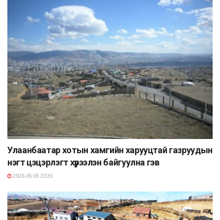
Улаанбаатар хотын хамгийн харууцтай газруудын
нэгт цэцэрлэгт хүрээлэн байгуулна гэв
2026-05-05 20:35