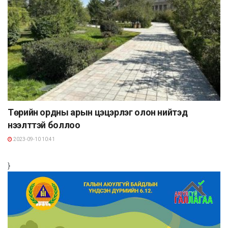
Төрийн ордны арын цэцэрлэг олон нийтэд
нээлттэй боллоо
2023-09-10 10:41
}