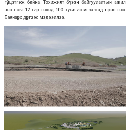
гүйцэтгэж байна. Тохижилт бүтээн байгуулалтын ажил
энэ оны 12 сар гэхэд 100 хувь ашиглалтад орно гэж
Баянзүрх дүүргээс мэдээллээ.