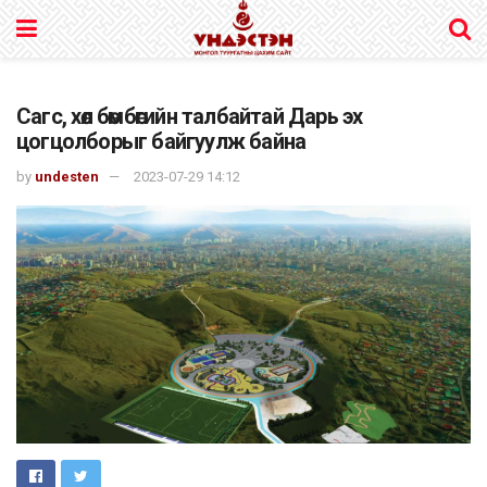
Сагс, хөл бөмбөгийн талбайтай Дарь эх
цогцолборыг байгуулж байна
by
undesten
2023-07-29 14:12