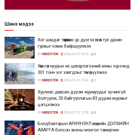
Шинэ мэдээ
Хог шахдаг төхөөрөмж үр дүнгээ өгсөн тул дахин
гурвыг нэмж байршуулжээ
BY
UNDESTEN
2026-07-31 19:59
0
Хөвсгөл нуурын их цэвэрлэгээний аяны хүрээнд
301 тонн хог хаягдлыг төвлөрүүлжээ
BY
UNDESTEN
2026-07-31 12:44
1
Хуулиас давсан дүрэм журмуудыг хүчингүй
болгуулж, 30 байгууллагын 83 дүрэм журмыг
цэгцэлжээ
BY
UNDESTEN
2026-07-31 12:28
0
Болдбаатарын АРИУНЗУЛ өсвөрийн ДЭЛХИЙН
АВАРГА болсон анхны монгол тамирчин