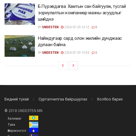
Б.Пүрэвдагва: Хамтын сан байгуулж, тусгай
зориулалтын компаниар махны асуудлыг
шийднэ
BY
UNDESTEN
2026-07-29 14:12
0
Наймдугаар сард олон жилийн дунджаас
дулаан байна
BY
UNDESTEN
2026-07-29 13:54
0
Бидний тухай
Сурталчилгаа байршуулах
Холбоо барих
©
2018 UNDESTEN.MN
Халимаг
Тува
Өвөрмонгол