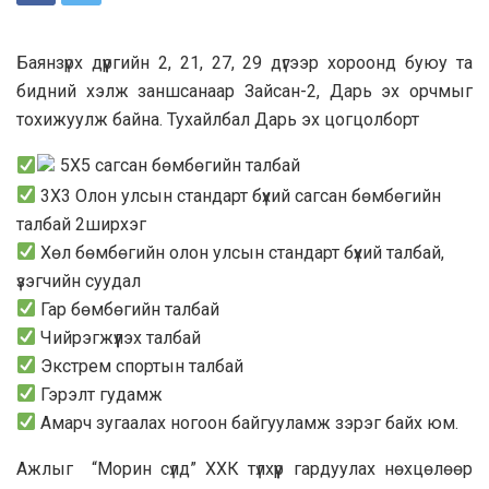
Баянзүрх дүүргийн 2, 21, 27, 29 дүгээр хороонд буюу та
бидний хэлж заншсанаар Зайсан-2, Дарь эх орчмыг
тохижуулж байна. Тухайлбал Дарь эх цогцолборт
5Х5 сагсан бөмбөгийн талбай
3Х3 Олон улсын стандарт бүхий сагсан бөмбөгийн
талбай 2ширхэг
Хөл бөмбөгийн олон улсын стандарт бүхий талбай,
үзэгчийн суудал
Гар бөмбөгийн талбай
Чийрэгжүүлэх талбай
Экстрем спортын талбай
Гэрэлт гудамж
Амарч зугаалах ногоон байгууламж зэрэг байх юм.
Ажлыг “Морин сүлд” ХХК түлхүүр гардуулах нөхцөлөөр