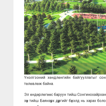
Үнэлгээний хөндлөнгийн байгууллагыг со
төлөвлөж байна.
Эл өндөрлөгөөс баруун тийш Сонгинохайрхан у
зүүн тийш Баянзүрх дүүргийг бүхэлд нь харах 