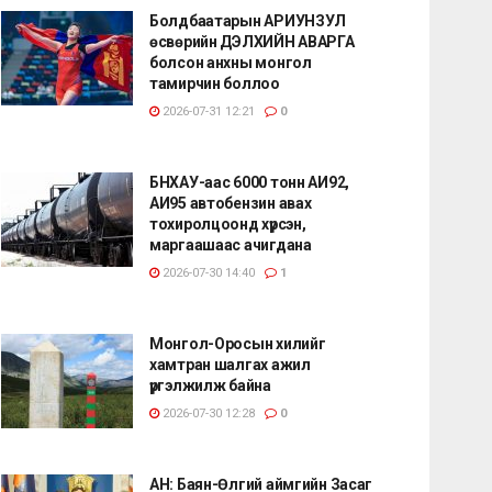
Болдбаатарын АРИУНЗУЛ
өсвөрийн ДЭЛХИЙН АВАРГА
болсон анхны монгол
тамирчин боллоо
2026-07-31 12:21
0
БНХАУ-аас 6000 тонн АИ92,
АИ95 автобензин авах
тохиролцоонд хүрсэн,
маргаашаас ачигдана
2026-07-30 14:40
1
Монгол-Оросын хилийг
хамтран шалгах ажил
үргэлжилж байна
2026-07-30 12:28
0
АН: Баян-Өлгий аймгийн Засаг