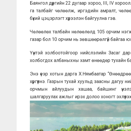
Баянгол дүүргийн 22 дугаар хороо, III, IV хор
га талбайг чөлөөлж, иргэдийн амралт, чөлө
бүхий цэцэрлэгт хүрээлэн байгуулна гэв.
Чөлөөлөх талбайн нөлөөлөлд 105 орчим нэгж
газар бол 10 орчим нь зөвшөөрөлгүй байгаа ю
Үүнтэй холбоотойгоор нийслэлийн Засаг дар
холбогдох албаныхны хамт өнөөдөр тухайн б
Энэ үеэр хотын дарга Х.Нямбаатар “Өнөөдрөө
хүргүүлнэ. Газрын тухай хуульд заасны дагуу 
орчмын айлуудын хашаа, байшинг үнэлэ
шалгаруулах ажлыг ирэх долоо хоногт эхлүүлэ