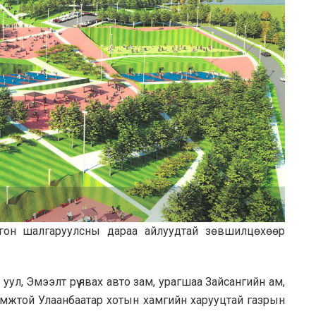
нгон шалгаруулсны дараа айлуудтай зөвшилцөхөөр
ул, Эмээлт рүү явах авто зам, урагшаа Зайсангийн ам,
боломжтой Улаанбаатар хотын хамгийн харууцтай газрын