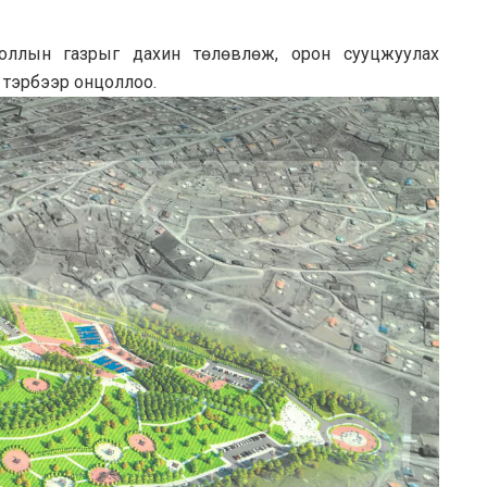
ооллын газрыг дахин төлөвлөж, орон сууцжуулах
 тэрбээр онцоллоо.