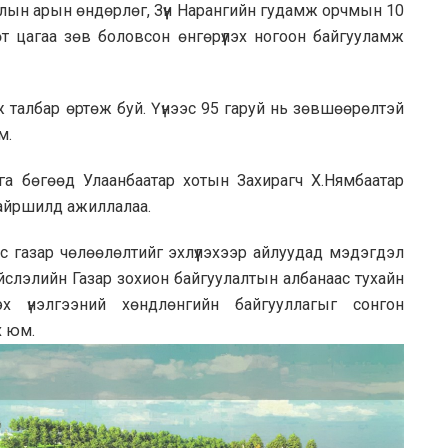
ооллын арын өндөрлөг, Зүүн Нарангийн гудамж орчмын 10
өт цагаа зөв боловсон өнгөрүүлэх ногоон байгууламж
 талбар өртөж буй. Үүнээс 95 гаруй нь зөвшөөрөлтэй
м.
га бөгөөд Улаанбаатар хотын Захирагч Х.Нямбаатар
айршилд ажиллалаа.
с газар чөлөөлөлтийг эхлүүлэхээр айлуудад мэдэгдэл
нийслэлийн Газар зохион байгуулалтын албанаас тухайн
х үнэлгээний хөндлөнгийн байгууллагыг сонгон
х юм.