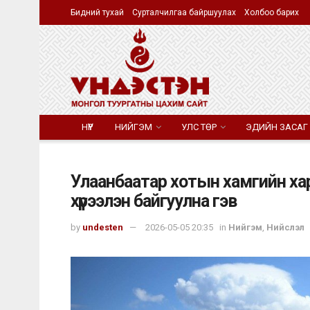
Бидний тухай
Сурталчилгаа байршуулах
Холбоо барих
НҮҮР
НИЙГЭМ
УЛС ТӨР
ЭДИЙН ЗАСАГ
Улаанбаатар хотын хамгийн ха
хүрээлэн байгуулна гэв
by
undesten
2026-05-05 20:35
in
Нийгэм
,
Нийслэл