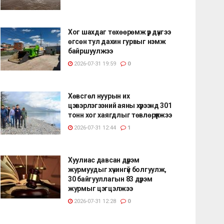
Хог шахдаг төхөөрөмж үр дүнгээ
өгсөн тул дахин гурвыг нэмж
байршуулжээ
2026-07-31 19:59
0
Хөвсгөл нуурын их
цэвэрлэгээний аяны хүрээнд 301
тонн хог хаягдлыг төвлөрүүлжээ
2026-07-31 12:44
1
Хуулиас давсан дүрэм
журмуудыг хүчингүй болгуулж,
30 байгууллагын 83 дүрэм
журмыг цэгцэлжээ
2026-07-31 12:28
0