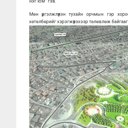
нэг юм” гэв.
Мөн үргэлжлүүлэн тухайн орчмын гэр хор
хөтөлбөрийг хэрэгжүүлэхээр төлөвлөж байгааг