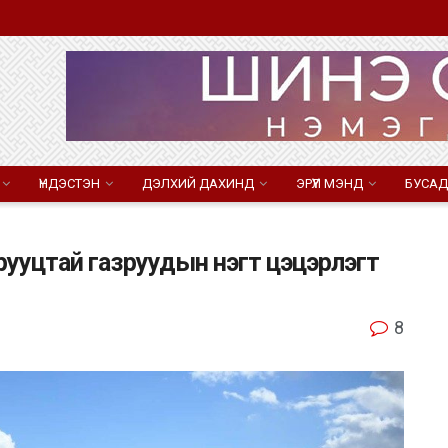
ҮНДЭСТЭН
ДЭЛХИЙ ДАХИНД
ЭРҮҮЛ МЭНД
БУСАД
рууцтай газруудын нэгт цэцэрлэгт
8