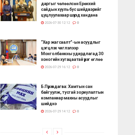
даргыг чөлөөлсөн Ерөнхий
сайдын хууль бус шийдвэрийг
цуцлуулахаар шүүхэд хандана
2026-07-30 12:12
0
“Хар жагсаалт”-ын асуудлыг
цэгцлэх чиглэлээр
Монголбанкны удирдлагад 30
хоногийн хугацаатай үүрэг өглөө
2026-07-29 16:12
0
Б.Пүрэвдагва: Хамтын сан
байгуулж, тусгай зориулалтын
компаниар махны асуудлыг
шийднэ
2026-07-29 14:12
0