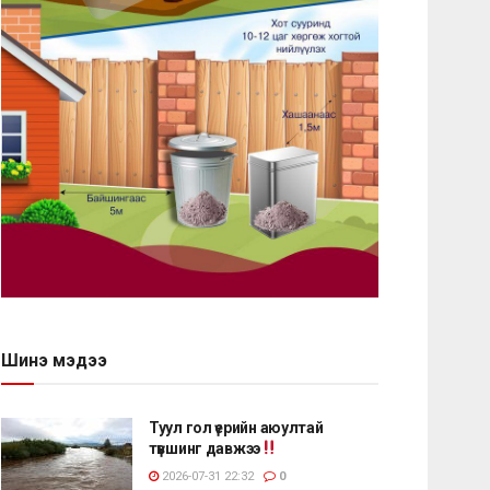
Шинэ мэдээ
Туул гол үерийн аюултай
түвшинг давжээ
2026-07-31 22:32
0