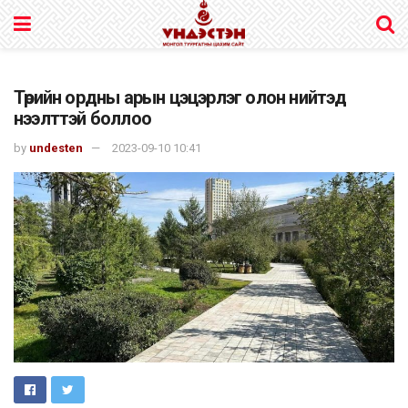
Төрийн ордны арын цэцэрлэг олон нийтэд
нээлттэй боллоо
by
undesten
2023-09-10 10:41