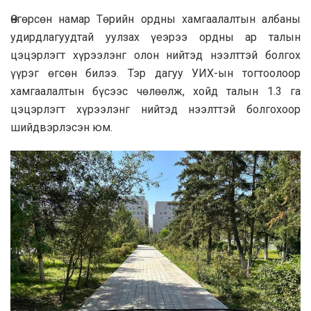
Өнгөрсөн намар Төрийн ордны хамгаалалтын албаны
удирдлагуудтай уулзах үеэрээ ордны ар талын
цэцэрлэгт хүрээлэнг олон нийтэд нээлттэй болгох
үүрэг өгсөн билээ. Тэр дагуу УИХ-ын тогтоолоор
хамгаалалтын бүсээс чөлөөлж, хойд талын 1.3 га
цэцэрлэгт хүрээлэнг нийтэд нээлттэй болгохоор
шийдвэрлэсэн юм.