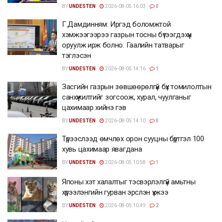
BY
UNDESTEN
2026-08-05 16:03
0
Г.Дамдинням: Иргэд боломжтой
хэмжээгээрээ газрын тосны бүтээгдэхүүн
оруулж ирж болно. Гаалийн татварыг
тэглэсэн
BY
UNDESTEN
2026-08-05 14:16
1
Засгийн газрын зөвшөөрөлгүй бүх томилолтын
санхүүжилтийг зогсоож, хурал, чуулганыг
цахимаар хийнэ гэв
BY
UNDESTEN
2026-08-05 14:10
0
Түрээслээд өмчлөх орон сууцны бүртгэл 100
хувь цахимаар явагдана
BY
UNDESTEN
2026-08-05 10:58
1
Японы хэт халалтыг тэсвэрлэлгүй амьтны
хүрээлэнгийн гурван эрслэн үхжээ
BY
UNDESTEN
2026-08-05 10:49
2