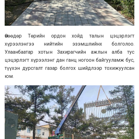
Өнөөдөр Төрийн ордон хойд талын цэцэрлэгт
хүрээлэнгээ нийтийн эзэмшлийнх болголоо.
Улаанбаатар хотын Захирагчийн ажлын алба тус
цэцэрлэгт хүрээлэнг дан ганц ногоон байгууламж бус,
түүхэн дурсгалт газар болгох шийдлээр тохижуулсан
юм.