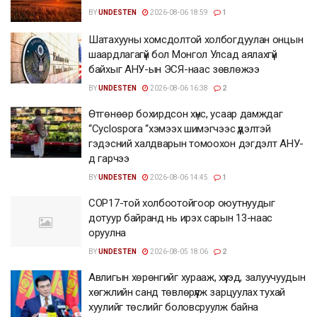
BY
UNDESTEN
2026-08-06 18:59
1
Шатахууны хомсдолтой холбогдуулан онцын
шаардлагагүй бол Монгол Улсад аялахгүй
байхыг АНУ-ын ЭСЯ-наас зөвлөжээ
BY
UNDESTEN
2026-08-06 16:38
2
Өтгөнөөр бохирдсон хүнс, усаар дамждаг
“Cyclospora “хэмээх шимэгчээс үүдэлтэй
гэдэсний халдварын томоохон дэгдэлт АНУ-
д гарчээ
BY
UNDESTEN
2026-08-06 14:45
1
COP17-той холбоотойгоор оюутнуудыг
дотуур байранд нь ирэх сарын 13-наас
оруулна
BY
UNDESTEN
2026-08-05 18:06
2
Авлигын хөрөнгийг хурааж, хүүхэд, залуучуудын
хөгжлийн санд төвлөрүүлж зарцуулах тухай
хуулийг төслийг боловсруулж байна