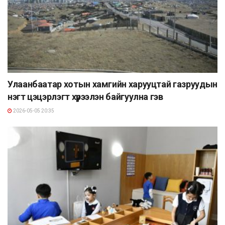
Улаанбаатар хотын хамгийн харууцтай газруудын
нэгт цэцэрлэгт хүрээлэн байгуулна гэв
2026-05-05 20:35