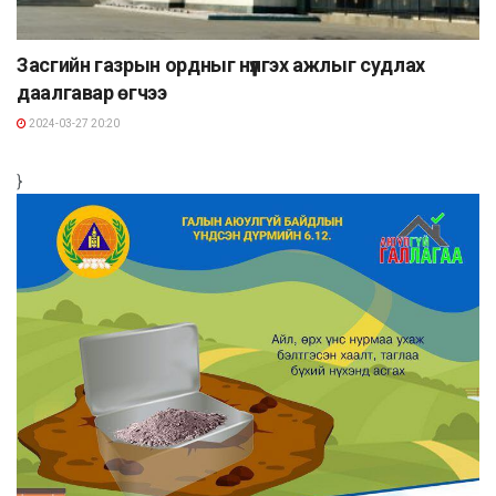
Засгийн газрын ордныг нүүлгэх ажлыг судлах
даалгавар өгчээ
2024-03-27 20:20
}