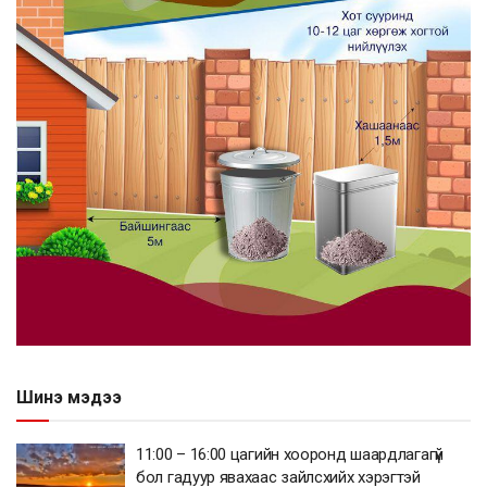
Шинэ мэдээ
11:00 – 16:00 цагийн хооронд шаардлагагүй
бол гадуур явахаас зайлсхийх хэрэгтэй