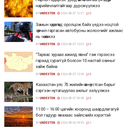
нарийвчлалтайгаар дүрсжүүлжээ
BY
UNDESTEN
2026-08-07 12:57
0
Замын хөдөлгөөнд оролцож байх үедээ ноцтой
зөрчил гаргасан автобусны жолоочийг ажлаас
нь чөлөөлжээ
BY
UNDESTEN
2026-08-07 10:53
0
“Тарвас хураах ажилд явна” гэж гэрээсээ
гараад сураггүй болсон 10 настай охиныг
хайж байна
BY
UNDESTEN
2026-08-07 10:04
0
Казахстан улс 70 жилийн өмнө устсан барыг
сэргээн нутагшуулах ажлыг эхлүүлжээ
BY
UNDESTEN
2026-08-07 09:58
0
11:00 – 16:00 цагийн хооронд шаардлагагүй
бол гадуур явахаас зайлсхийх хэрэгтэй
BY
UNDESTEN
2026-08-06 18:59
1