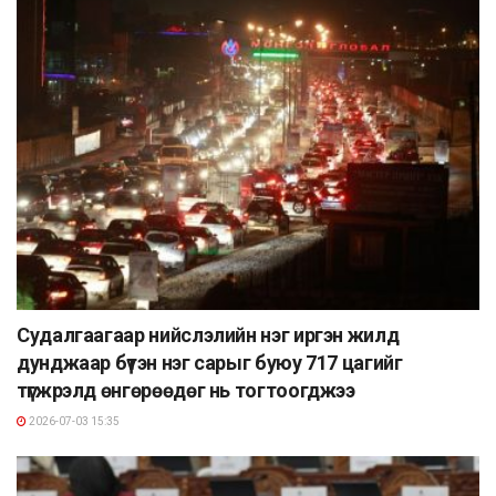
Судалгаагаар нийслэлийн нэг иргэн жилд
дунджаар бүтэн нэг сарыг буюу 717 цагийг
түгжрэлд өнгөрөөдөг нь тогтоогджээ
2026-07-03 15:35