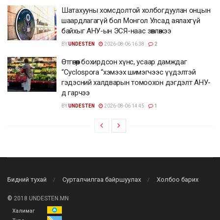
Шатахууны хомсдолтой холбогдуулан онцын
шаардлагагүй бол Монгол Улсад аялахгүй
байхыг АНУ-ын ЭСЯ-наас зөвлөжээ
BY
UNDESTEN
2026-08-06 16:38
2
Өтгөнөөр бохирдсон хүнс, усаар дамждаг
“Cyclospora “хэмээх шимэгчээс үүдэлтэй
гэдэсний халдварын томоохон дэгдэлт АНУ-
д гарчээ
BY
UNDESTEN
2026-08-06 14:45
1
Бидний тухай
Сурталчилгаа байршуулах
Холбоо барих
©
2018 UNDESTEN.MN
Халимаг