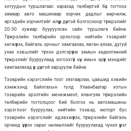
хотуудын туршлагаас харахад төлбөртэй бүс тогтоох
замаар авто машинаар зорчих дадлыг өөрчилж,
иргэдийн зорчилтийг илүү үр дүнтэй болгосноор түгжрэлийг
20-30 хувиар бууруулсан сайн туршлага байна.
Түгжрэлийн төлбөрийн орлогоор нийтийн тээврийг
хөгжүүлэх, байгаль орчныг хамгаалах, явган алхах, дугуй
унах хэвшлийг түгээн дэлгэрүүлж замын хөдөлгөөний
түгжрэлийг бууруулаад зогсохгүй хүн амын эрүүл мэндийг
хамгаалахад үр дүнтэй зарцуулж байна.
Тээврийн хэрэгслийн тоог хязгаарлах, цаашид хэвийн
хэмжээнд байлгахын тулд Улаанбаатар хотын
тээврийн эрэлтийн менежмент, ялангуяа түгжрэлийн
төлбөрийн тогтолцоог бий болгох нь автомашины
хэрэглээг бууруулах, нийтийн тээвэр, моторт бус
тээврийн хэрэгслийг идэвхжүүлэх, түгжрэлийн байгаль
орчинд үзүүлэх сөрөг нөлөөллийг бууруулахад чухал үүрэг