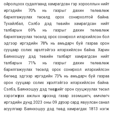
ойролцоох судалгаанд хамрагдсан гэр хорооллын нийт
иргэдийн 70% нь газрыг дахин төлөвлөж
барилгажуулах төсөлд орох сонирхолтой байна.
Тухайлбал, Сэлбэ дэд төвийн хамрагдсан нийт
талбарын 69% нь газрыг дахин төлөвлөж
барилгажуулах төсөлд орох сонирхол илэрхийлсэн бол
эдгээр иргэдийн 78% нь амьдарч буй газраа орон
сууцаар солих хүсэлтэйгээ илэрхийлсэн байна. Харин
Баянхошуу дэд төвийн талбарт хамрагдсан нийт
талбарын 71% нь газрыг дахин төлөвлөж
барилгажуулах төсөлд орох сонирхол илэрхийлсэн
бөгөөд эдгээр иргэдийн 73% нь амьдарч буй газраа
орон сууцаар солих хүсэлтэйгээ илэрхийлсэн байна.
Сэлбэ, Баянхошуу дэд төвүүдийг орон сууцжуулах төсөл
хэрэгжүүлэх ажлын хүрээнд газар эзэмшигч, өмчлөгч
иргэдийн дунд 2023 оны 09 дүгээр сард явуулсан санал
асуулгаар Баянхошуу дэд төвд хамрагдах 1813 нэгж