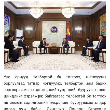
Улс орнууд төлбөртэй бүс тогтоох, шатахууны
борлуултад татвар ногдуулах, төлбөртэй зам барих
зэргээр замын хөдөлгөөний түгжрэлийг бууруулах олон
шийдлийг хэрэгжүүлж байгаагаас төлбөртэй бүс тогтоох
нь замын хөдөлгөөний түгжрэлийг бууруулахад өндөр
нөлөө үзүүлж байна. Сингапур, Лондон, Стокхолм