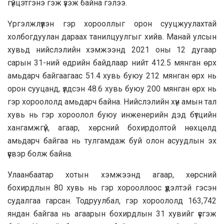
гүйцэтгэнэ гэж үзэж байна гэлээ.
Үргэлжлүүлэн гэр хорооллыг орон сууцжуулахтай
холбогдуулан дараах танилцуулгыг хийв. Манай улсын
хувьд нийслэлийн хэмжээнд 2021 оны 12 дугаар
сарын 31-ний өдрийн байдлаар нийт 412.5 мянган өрх
амьдарч байгаагаас 51.4 хувь буюу 212 мянган өрх нь
орон сууцанд, үлдсэн 48.6 хувь буюу 200 мянган өрх нь
гэр хороололд амьдарч байна. Нийслэлийн хүн амын тал
хувь нь гэр хороолол буюу инженерийн дэд бүтцийн
хангамжгүй, агаар, хөрсний бохирдолтой нөхцөлд
амьдарч байгаа нь тулгамдаж буй олон асуудлын эх
үүсвэр болж байна.
Улаанбаатар хотын хэмжээнд агаар, хөрсний
бохирдлын 80 хувь нь гэр хорооллоос үүдэлтэй гэсэн
судалгаа гарсан. Тодруулбал, гэр хороололд 163,742
яндан байгаа нь агаарын бохирдлын 31 хувийг үүсгэж