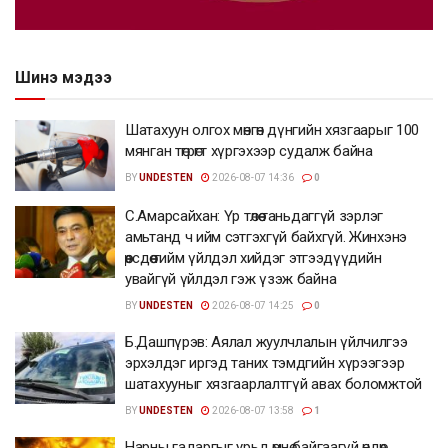
Шинэ мэдээ
Шатахуун олгох мөнгөн дүнгийн хязгаарыг 100
мянган төгрөгт хүргэхээр судалж байна
BY
UNDESTEN
2026-08-07 14:36
0
С.Амарсайхан: Үр төлөө таньдаггүй зэрлэг
амьтанд ч ийм сэтгэхгүй байхгүй. Жинхэнэ
өөрсдөө тийм үйлдэл хийдэг этгээдүүдийн
увайгүй үйлдэл гэж үзэж байна
BY
UNDESTEN
2026-08-07 14:25
0
Б.Дашпүрэв: Аялал жуулчлалын үйлчилгээ
эрхэлдэг иргэд таних тэмдгийн хүрээгээр
шатахууныг хязгаарлалтгүй авах боломжтой
BY
UNDESTEN
2026-08-07 13:58
1
Нарны гадаргыг урьд өмнө байгаагүй өндөр