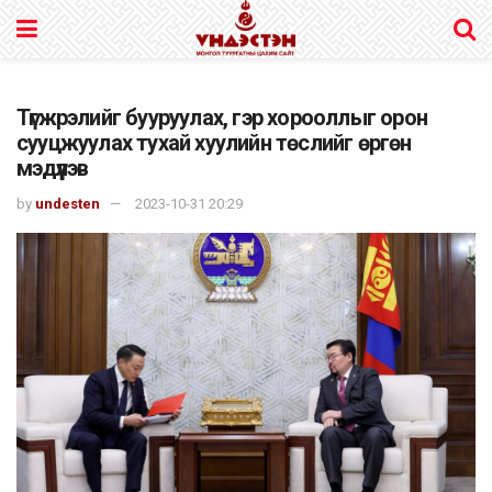
Түгжрэлийг бууруулах, гэр хорооллыг орон
сууцжуулах тухай хуулийн төслийг өргөн
мэдүүлэв
by
undesten
2023-10-31 20:29