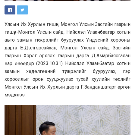
Улсын Их Хурлын гишүүн, Монгол Улсын Засгийн газрын
гишүүн-Монгол Улсын сайд, Нийслэл Улаанбаатар хотын
авто замын түгжрэлийг бууруулах Үндэсний хорооны
дарга Б.Дэлгэрсайхан, Монгол Улсын сайд, Засгийн
газрын Хэрэг эрхлэх газрын дарга Д.Амарбаясгалан
нар өнөөдөр (2023.10.31) Нийслэл Улаанбаатар хотын
замын хөдөлгөөний түгжрэлийг бууруулах, гэр
хорооллыг орон сууцжуулах тухай хуулийн төслийг
Монгол Улсын Их Хурлын дарга Г.Занданшатарт өргөн
мэдүүллээ.