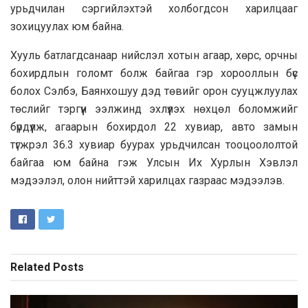
урьдчилан сэргийлэхтэй холбогдсон харилцааг
зохицуулах юм байна.
Хууль батлагдсанаар нийслэл хотын агаар, хөрс, орчны
бохирдлын голомт болж байгаа гэр хорооллын бүс
болох Сэлбэ, Баянхошуу дэд төвийг орон сууцжлуулах
төслийг тэргүүн ээлжинд эхлүүлэх нөхцөл боломжийг
бүрдүүлж, агаарын бохирдол 22 хувиар, авто замын
түгжрэл 36.3 хувиар буурах урьдчилсан тооцоололтой
байгаа юм байна гэж Улсын Их Хурлын Хэвлэл
мэдээлэл, олон нийттэй харилцах газраас мэдээлэв.
Related
Posts