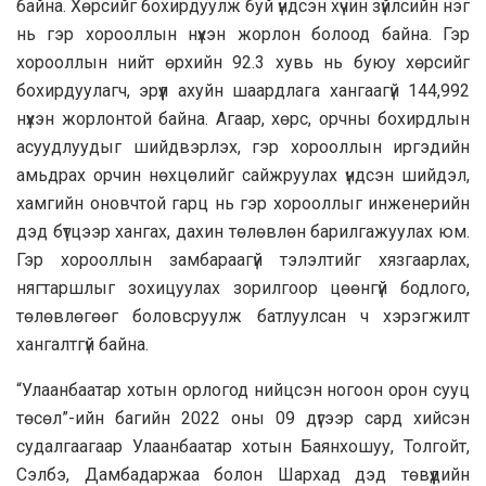
байна. Хөрсийг бохирдуулж буй үндсэн хүчин зүйлсийн нэг
нь гэр хорооллын нүхэн жорлон болоод байна. Гэр
хорооллын нийт өрхийн 92.3 хувь нь буюу хөрсийг
бохирдуулагч, эрүүл ахуйн шаардлага хангаагүй 144,992
нүхэн жорлонтой байна. Агаар, хөрс, орчны бохирдлын
асуудлуудыг шийдвэрлэх, гэр хорооллын иргэдийн
амьдрах орчин нөхцөлийг сайжруулах үндсэн шийдэл,
хамгийн оновчтой гарц нь гэр хорооллыг инженерийн
дэд бүтцээр хангах, дахин төлөвлөн барилгажуулах юм.
Гэр хорооллын замбараагүй тэлэлтийг хязгаарлах,
нягтаршлыг зохицуулах зорилгоор цөөнгүй бодлого,
төлөвлөгөөг боловсруулж батлуулсан ч хэрэгжилт
хангалтгүй байна.
“Улаанбаатар хотын орлогод нийцсэн ногоон орон сууц
төсөл”-ийн багийн 2022 оны 09 дүгээр сард хийсэн
судалгаагаар Улаанбаатар хотын Баянхошуу, Толгойт,
Сэлбэ, Дамбадаржаа болон Шархад дэд төвүүдийн