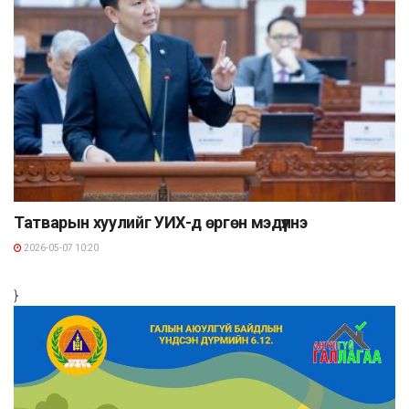
Татварын хуулийг УИХ-д өргөн мэдүүлнэ
2026-05-07 10:20
}