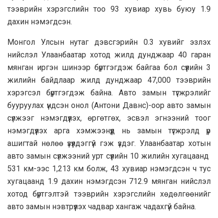
тээврийн хэрэгслийн тоо 93 хувиар хувь буюу 1.9
дахин нэмэгдсэн.
Монгол Улсын нутаг дэвсгэрийн 0.3 хувийг эзлэх
нийслэл Улаанбаатар хотод жилд дунджаар 40 гаран
мянган иргэн шинээр бүртгэгдэж байгаа бол сүүлийн 3
жилийн байдлаар жилд дунджаар 47,000 тээврийн
хэрэгсэл бүртгэгдэж байна. Авто замын түгжрэлийг
бууруулах үндсэн онол (Антони Давнс)-оор авто замын
сүлжээг нэмэгдүүлэх, өргөтгөх, эсвэл эгнээний тоог
нэмэгдүүлэх арга хэмжээнүүд нь замын түгжрэлд үр
ашигтай нөлөө үзүүлдэггүй гэж үздэг. Улаанбаатар хотын
авто замын сүлжээний урт сүүлийн 10 жилийн хугацаанд
531 км-ээс 1,213 км болж, 43 хувиар нэмэгдсэн ч тус
хугацаанд 1.9 дахин нэмэгдсэн 712.9 мянган нийслэл
хотод бүртгэлтэй тээврийн хэрэгслийн хөдөлгөөнийг
авто замын нэвтрүүлэх чадвар хангаж чадахгүй байна.