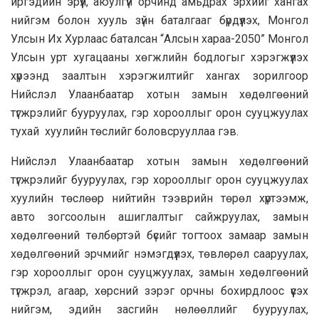
иргэдийн эрүүл, аюулгүй орчинд амьдрах эрхийг хангах
нийгэм болон хууль зүйн баталгааг бүрдүүлэх, Монгол
Улсын Их Хурлаас баталсан “Алсын хараа-2050” Монгол
Улсын урт хугацааны хөгжлийн бодлогыг хэрэгжүүлэх
хүрээнд заалтын хэрэгжилтийг хангах зорилгоор
Нийслэл Улаанбаатар хотын замын хөдөлгөөний
түгжрэлийг бууруулах, гэр хорооллыг орон сууцжуулах
тухай хуулийн төслийг боловсрууллаа гэв.
Нийслэл Улаанбаатар хотын замын хөдөлгөөний
түгжрэлийг бууруулах, гэр хорооллыг орон сууцжуулах
хуулийн төслөөр нийтийн тээврийн төрөл хүртээмж,
авто зогсоолын ашиглалтыг сайжруулах, замын
хөдөлгөөний төлбөртэй бүсийг тогтоох замаар замын
хөдөлгөөний эрчмийг нэмэгдүүлэх, төвлөрөл сааруулах,
гэр хорооллыг орон сууцжуулах, замын хөдөлгөөний
түгжрэл, агаар, хөрсний зэрэг орчны бохирдлоос үүсэх
нийгэм, эдийн засгийн нөлөөллийг бууруулах,