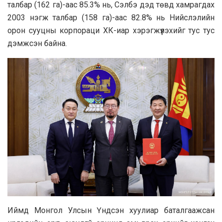
талбар (162 га)-аас 85.3% нь, Сэлбэ дэд төвд хамрагдах
2003 нэгж талбар (158 га)-аас 82.8% нь Нийслэлийн
орон сууцны корпораци ХК-иар хэрэгжүүлэхийг тус тус
дэмжсэн байна.
Иймд Монгол Улсын Үндсэн хуулиар баталгаажсан