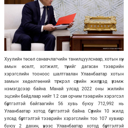
Хуулийн төсөл санаачлагчийн танилцуулснаар, хотын хүн
амын өсөлт, хотжилт, түүнийг дагасан тээврийн
хэрэгслийн тооноос шалтгаалан Улаанбаатар хотын
замын хөдөлгөөний түгжрэл сүүлийн жилүүдэд үлэмж
нэмэгдсээр байна. Манай улсад 2022 оны жилийн
эцсийн байдлаар нийт 1.2 сая орчим тээврийн хэрэгсэл
бүртгэлтэй байгаагийн 56 хувь буюу 712,992 нь
Улаанбаатар хотод бүртгэлтэй байна. Сүүлийн 10 жилд
улсад бүртгэлтэй тээврийн хэрэгслийн тоо 107 хувиар
буюу 2 дахин, үүнээс Улаанбаатар хотод бүртгэлтэй