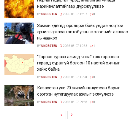
нарийвчлалтайгаар дүрсжүүлжээ
BY
UNDESTEN
2026-08-07 12:57
0
Замын хөдөлгөөнд оролцож байх үедээ ноцтой
зөрчил гаргасан автобусны жолоочийг ажлаас
нь чөлөөлжээ
BY
UNDESTEN
2026-08-07 10:53
1
“Тарвас хураах ажилд явна” гэж гэрээсээ
гараад сураггүй болсон 10 настай охиныг
хайж байна
BY
UNDESTEN
2026-08-07 10:04
0
Казахстан улс 70 жилийн өмнө устсан барыг
сэргээн нутагшуулах ажлыг эхлүүлжээ
BY
UNDESTEN
2026-08-07 09:58
0