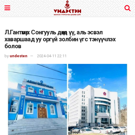
Л.Гантөмөр: Сонгууль дөхөөд үү, аль эсвэл
хаваршаад уу оргүй золбин үгс тэнүүчлэх
болов
by
undesten
2024-04-11 22:11