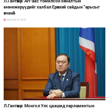
Л.Гантөмөр: АН-аас томилсон хяналтын
менежерүүдийг халбал Ерөнхий сайдын “арьсыг
өвчинө”
2025-06-12 14:25
Л.Гантөмөр: Монгол Улс цаашид парламентын