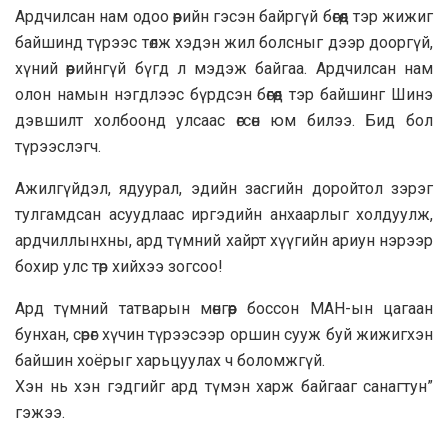
Ардчилсан нам одоо өөрийн гэсэн байргүй бөгөөд тэр жижиг
байшинд түрээс төлж хэдэн жил болсныг дээр дооргүй,
хүний өөрийнгүй бүгд л мэдэж байгаа. Ардчилсан нам
олон намын нэгдлээс бүрдсэн бөгөөд тэр байшинг Шинэ
дэвшилт холбоонд улсаас өгсөн юм билээ. Бид бол
түрээслэгч.
Ажилгүйдэл, ядуурал, эдийн засгийн доройтол зэрэг
тулгамдсан асуудлаас иргэдийн анхаарлыг холдуулж,
ардчиллынхны, ард түмний хайрт хүүгийн ариун нэрээр
бохир улс төр хийхээ зогсоо!
Ард түмний татварын мөнгөөр боссон МАН-ын цагаан
бунхан, сөрөг хүчин түрээсээр оршин сууж буй жижигхэн
байшин хоёрыг харьцуулах ч боломжгүй.
Хэн нь хэн гэдгийг ард түмэн харж байгааг санагтун”
гэжээ.