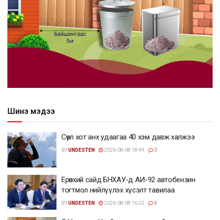
Шинэ мэдээ
Сөүл хот анх удаагаа 40 хэм давж халжээ
BY
UNDESTEN
2026-08-08 18:49
3
Ерөнхий сайд БНХАУ-д АИ-92 автобензин
тогтмол нийлүүлэх хүсэлт тавилаа
BY
UNDESTEN
2026-08-08 16:25
0