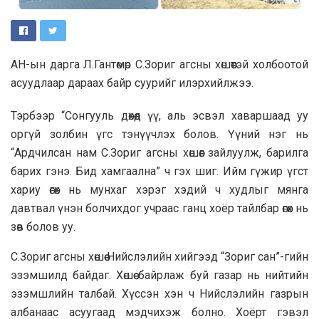
АН-ын дарга Л.Гантөмөр С.Зориг агсны хөшөөтэй холбоотой
асуудлаар дараах байр суурийг илэрхийлжээ.
Тэрбээр “Сонгууль дөхөөд үү, аль эсвэл хаваршаад уу
оргүй золбин үгс тэнүүчлэх болов. Үүний нэг нь
“Ардчилсан нам С.Зориг агсны хөшөөг зайлуулж, барилга
барих гэнэ. Бид хамгаална” ч гэх шиг. Ийм гүжир үгст
хариу өгөх нь мунхаг хэрэг хэдий ч худлыг мянга
давтвал үнэн болчихдог учраас ганц хоёр тайлбар өгөх нь
зөв болов уу.
С.Зориг агсны хөшөө Нийслэлийн хийгээд “Зориг сан”-гийн
эзэмшилд байдаг. Хөшөө байрлаж буй газар нь нийтийн
эзэмшлийн талбай. Хүссэн хэн ч Нийслэлийн газрын
албанаас асуугаад мэдчихэж болно. Хоёрт гэвэл