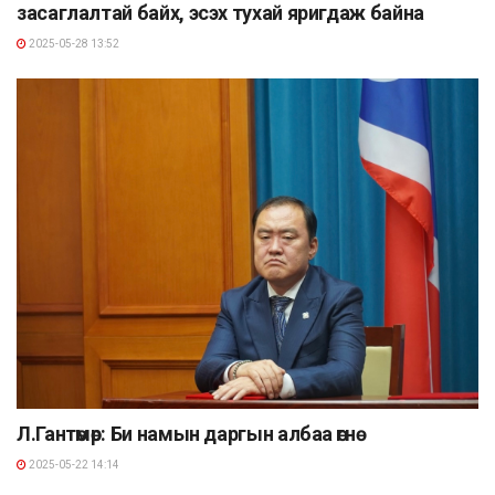
засаглалтай байх, эсэх тухай яригдаж байна
2025-05-28 13:52
Л.Гантөмөр: Би намын даргын албаа өгнө
2025-05-22 14:14