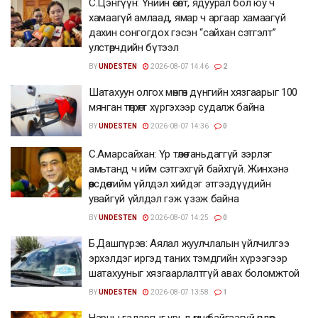
С.Цэнгүүн: Үнийн өсөлт, ядуурал бол юу ч
хамаагүй амлаад, ямар ч аргаар хамаагүй
дахин сонгогдох гэсэн “сайхан сэтгэлт”
улстөрчдийн бүтээл
BY
UNDESTEN
2026-08-07 14:46
2
Шатахуун олгох мөнгөн дүнгийн хязгаарыг 100
мянган төгрөгт хүргэхээр судалж байна
BY
UNDESTEN
2026-08-07 14:36
0
С.Амарсайхан: Үр төлөө таньдаггүй зэрлэг
амьтанд ч ийм сэтгэхгүй байхгүй. Жинхэнэ
өөрсдөө тийм үйлдэл хийдэг этгээдүүдийн
увайгүй үйлдэл гэж үзэж байна
BY
UNDESTEN
2026-08-07 14:25
0
Б.Дашпүрэв: Аялал жуулчлалын үйлчилгээ
эрхэлдэг иргэд таних тэмдгийн хүрээгээр
шатахууныг хязгаарлалтгүй авах боломжтой
BY
UNDESTEN
2026-08-07 13:58
1
Нарны гадаргыг урьд өмнө байгаагүй өндөр