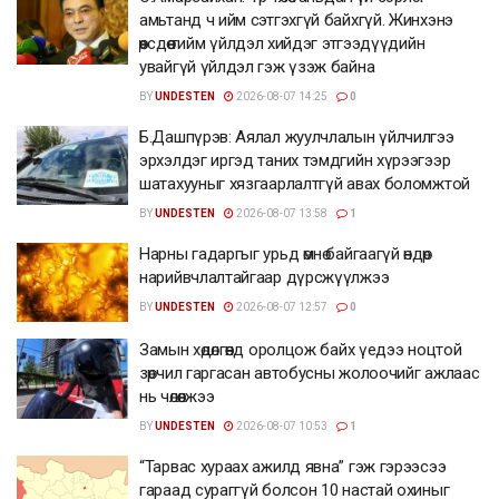
амьтанд ч ийм сэтгэхгүй байхгүй. Жинхэнэ
өөрсдөө тийм үйлдэл хийдэг этгээдүүдийн
увайгүй үйлдэл гэж үзэж байна
BY
UNDESTEN
2026-08-07 14:25
0
Б.Дашпүрэв: Аялал жуулчлалын үйлчилгээ
эрхэлдэг иргэд таних тэмдгийн хүрээгээр
шатахууныг хязгаарлалтгүй авах боломжтой
BY
UNDESTEN
2026-08-07 13:58
1
Нарны гадаргыг урьд өмнө байгаагүй өндөр
нарийвчлалтайгаар дүрсжүүлжээ
BY
UNDESTEN
2026-08-07 12:57
0
Замын хөдөлгөөнд оролцож байх үедээ ноцтой
зөрчил гаргасан автобусны жолоочийг ажлаас
нь чөлөөлжээ
BY
UNDESTEN
2026-08-07 10:53
1
“Тарвас хураах ажилд явна” гэж гэрээсээ
гараад сураггүй болсон 10 настай охиныг