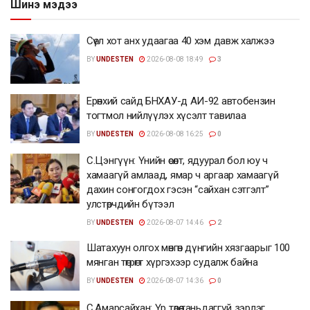
Шинэ мэдээ
Сөүл хот анх удаагаа 40 хэм давж халжээ
BY
UNDESTEN
2026-08-08 18:49
3
Ерөнхий сайд БНХАУ-д АИ-92 автобензин
тогтмол нийлүүлэх хүсэлт тавилаа
BY
UNDESTEN
2026-08-08 16:25
0
С.Цэнгүүн: Үнийн өсөлт, ядуурал бол юу ч
хамаагүй амлаад, ямар ч аргаар хамаагүй
дахин сонгогдох гэсэн “сайхан сэтгэлт”
улстөрчдийн бүтээл
BY
UNDESTEN
2026-08-07 14:46
2
Шатахуун олгох мөнгөн дүнгийн хязгаарыг 100
мянган төгрөгт хүргэхээр судалж байна
BY
UNDESTEN
2026-08-07 14:36
0
С.Амарсайхан: Үр төлөө таньдаггүй зэрлэг