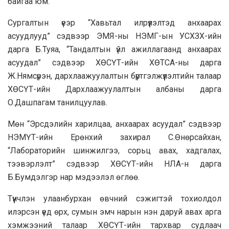
байгаа юм.
Сургалтын үеэр “Хавьтал илрүүлэлтэд анхаарах
асуудлууд” сэдвээр ЭМЯ-ны НЭМГ-ын УСХЗХ-ийн
дарга Б.Туяа, “Тандалтын үйл ажиллагаанд анхаарах
асуудал” сэдвээр ХӨСҮТ-ийн ХӨТСА-ны дарга
Ж.Нямсүрэн, дархлаажуулалтын бүртгэлжүүлэлтийн талаар
ХӨСҮТ-ийн Дархлаажуулалтын албаны дарга
О.Дашпагам танилцуулав.
Мөн “Эрсдэлийн харилцаа, анхаарах асуудал” сэдвээр
НЭМҮТ-ийн Ерөнхий захирал С.Өнөрсайхан,
“Лабораторийн шинжилгээ, сорьц авах, хадгалах,
тээвэрлэлт” сэдвээр ХӨСҮТ-ийн НЛА-н дарга
Б.Бумдэлгэр нар мэдээлэл өглөө.
Түүнчлэн улаанбурхан өвчний сэжигтэй тохиолдол
илэрсэн үед өрх, сумын эмч нарын нэн даруй авах арга
хэмжээний талаар ХӨСҮТ-ийн тархвар судлаач