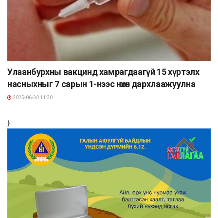
Улаанбурхны вакцинд хамрагдаагүй 15 хүртэлх
насныхныг 7 сарын 1-нээс нөхөн дархлаажуулна
2025-06-30 11:30
}