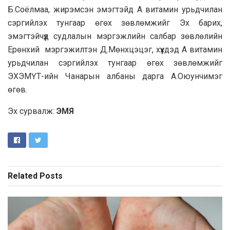
Б.Соёлмаа, жирэмсэн эмэгтэйд А витамин урьдчилан
сэргийлэх тунгаар өгөх зөвлөмжийг Эх барих,
эмэгтэйчүүд судлалын мэргэжлийн салбар зөвлөлийн
Ерөнхий мэргэжилтэн Д.Мөнхцэцэг, хүүхдэд А витамин
урьдчилан сэргийлэх тунгаар өгөх зөвлөмжийг
ЭХЭМҮТ-ийн Чанарын албаны дарга А.Оюунчимэг
өгөв.
Эх сурвалж:
ЭМЯ
Related
Posts