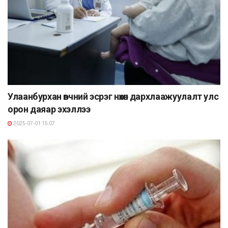
Улаанбурхан өвчний эсрэг нөхөн дархлаажуулалт улс
орон даяар эхэллээ
2025-07-01 15:07