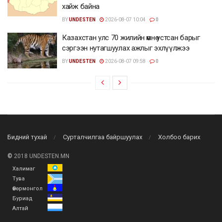
хайж байна
BY
UNDESTEN
2026-08-07 10:04
0
Казахстан улс 70 жилийн өмнө устсан барыг
сэргээн нутагшуулах ажлыг эхлүүлжээ
BY
UNDESTEN
2026-08-07 09:58
0
Бидний тухай
Сурталчилгаа байршуулах
Холбоо барих
©
2018 UNDESTEN.MN
Халимаг
Тува
Өвөрмонгол
Буриад
Алтай