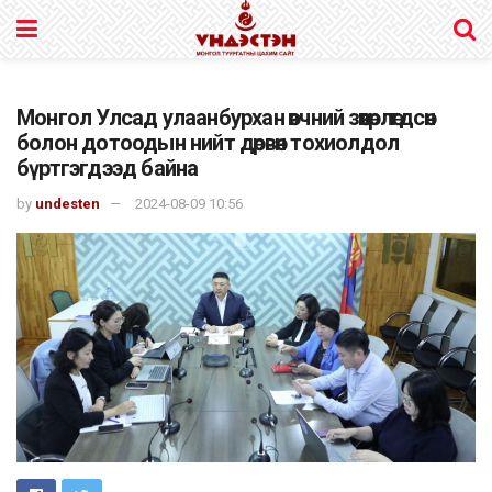
Монгол Улсад улаанбурхан өвчний зөөвөрлөгдсөн
болон дотоодын нийт дөрвөн тохиолдол
бүртгэгдээд байна
by
undesten
2024-08-09 10:56