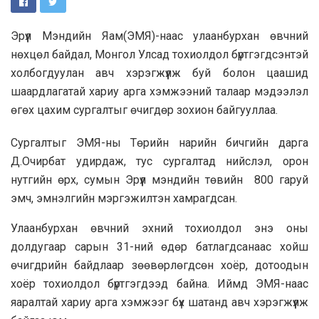
Эрүүл Мэндийн Яам(ЭМЯ)-наас улаанбурхан өвчний
нөхцөл байдал, Монгол Улсад тохиолдол бүртгэгдсэнтэй
холбогдуулан авч хэрэгжүүлж буй болон цаашид
шаардлагатай хариу арга хэмжээний талаар мэдээлэл
өгөх цахим сургалтыг өчигдөр зохион байгууллаа.
Сургалтыг ЭМЯ-ны Төрийн нарийн бичгийн дарга
Д.Очирбат удирдаж, тус сургалтад нийслэл, орон
нутгийн өрх, сумын Эрүүл мэндийн төвийн 800 гаруй
эмч, эмнэлгийн мэргэжилтэн хамрагдсан.
Улаанбурхан өвчний эхний тохиолдол энэ оны
долдугаар сарын 31-ний өдөр батлагдсанаас хойш
өчигдрийн байдлаар зөөвөрлөгдсөн хоёр, дотоодын
хоёр тохиолдол бүртгэгдээд байна. Иймд ЭМЯ-наас
яаралтай хариу арга хэмжээг бүх шатанд авч хэрэгжүүлж