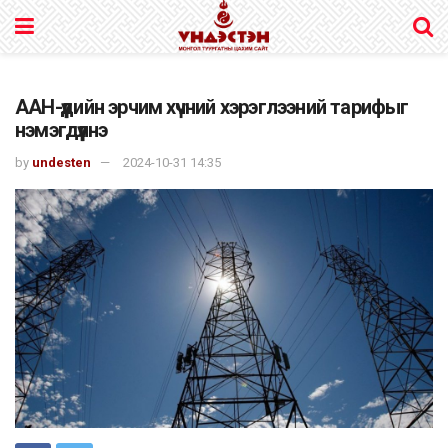
ААН-үүдийн эрчим хүчний хэрэглээний тарифыг
нэмэгдүүлнэ
by
undesten
2024-10-31 14:35