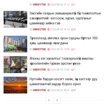
BY
UNDESTEN
2026-08-05 14:16
1
Засгийн газрын зөвшөөрөлгүй бүх томилолтын
санхүүжилтийг зогсоож, хурал, чуулганыг
цахимаар хийнэ гэв
BY
UNDESTEN
2026-08-05 14:10
0
Түрээслээд өмчлөх орон сууцны бүртгэл 100
хувь цахимаар явагдана
BY
UNDESTEN
2026-08-05 10:58
1
Японы хэт халалтыг тэсвэрлэлгүй амьтны
хүрээлэнгийн гурван эрслэн үхжээ
BY
UNDESTEN
2026-08-05 10:49
1
Нутгийн баруун хэсэгт халж, зүүн хэсгээр дуу
цахилгаантай аадар бороо орно
BY
UNDESTEN
2026-08-05 08:44
0