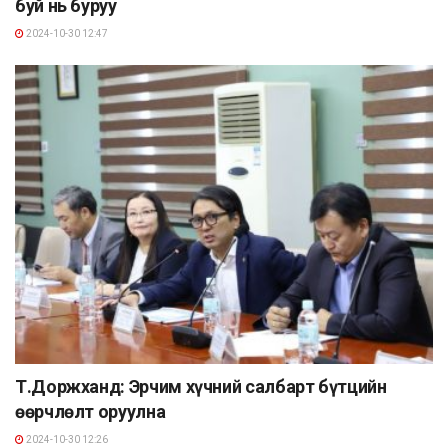
буй нь буруу
2024-10-30 12:47
Т.Доржханд: Эрчим хүчний салбарт бүтцийн
өөрчлөлт оруулна
2024-10-30 12:26