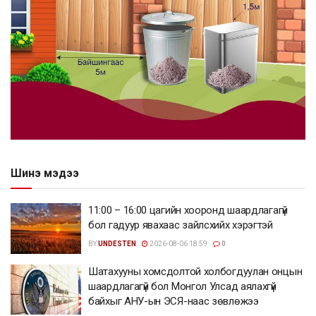
Шинэ мэдээ
11:00 – 16:00 цагийн хооронд шаардлагагүй
бол гадуур явахаас зайлсхийх хэрэгтэй
BY
UNDESTEN
2026-08-06 18:59
0
Шатахууны хомсдолтой холбогдуулан онцын
шаардлагагүй бол Монгол Улсад аялахгүй
байхыг АНУ-ын ЭСЯ-наас зөвлөжээ