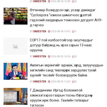
BY
UNDESTEN
2026-08-06 16:38
2
Өтгөнөөр бохирдсон хүнс, усаар дамждаг
“Cyclospora “хэмээх шимэгчээс үүдэлтэй
гэдэсний халдварын томоохон дэгдэлт АНУ-
д гарчээ
BY
UNDESTEN
2026-08-06 14:45
1
COP17-той холбоотойгоор оюутнуудыг
дотуур байранд нь ирэх сарын 13-наас
оруулна
BY
UNDESTEN
2026-08-05 18:06
2
Авлигын хөрөнгийг хурааж, хүүхэд, залуучуудын
хөгжлийн санд төвлөрүүлж зарцуулах тухай
хуулийг төслийг боловсруулж байна
BY
UNDESTEN
2026-08-05 16:03
0
Г.Дамдинням: Иргэд боломжтой
хэмжээгээрээ газрын тосны бүтээгдэхүүн
оруулж ирж болно. Гаалийн татварыг
тэглэсэн