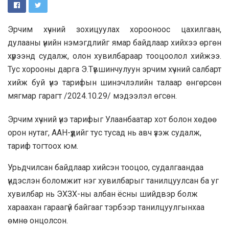
Эрчим хүчний зохицуулах хорооноос цахилгаан,
дулааны үнийн нэмэгдлийг ямар байдлаар хийхээ өргөн
хүрээнд судалж, олон хувилбараар тооцоолол хийжээ.
Тус хорооны дарга Э.Түвшинчулуун эрчим хүчний салбарт
хийж буй үнэ тарифын шинэчлэлийн талаар өнгөрсөн
мягмар гарагт /2024.10.29/ мэдээлэл өгсөн.
Эрчим хүчний үнэ тарифыг Улаанбаатар хот болон хөдөө
орон нутаг, ААН-үүдийг тус тусад нь авч үзэж судалж,
тариф тогтоох юм.
Урьдчилсан байдлаар хийсэн тооцоо, судалгаандаа
үндэслэн боломжит нэг хувилбарыг танилцуулсан ба уг
хувилбар нь ЭХЗХ-ны албан ёсны шийдвэр болж
хараахан гараагүй байгааг тэрбээр танилцуулгынхаа
өмнө онцолсон.