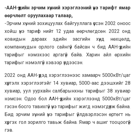
-ААН-үүдийн эрчим хүчний хэрэглээний үнэ тарифт ямар
өөрчлөлт оруулахаар талаар,
-Эрчим хүчний зохицуулах байгууллага үүссэн 2002 оноос
хойш үнэ тариф нийт 12 удаа өөрчлөгдсөн. 2022 онд
ковидын дараах эдийн засгийн хүнд нөхцөлд,
компаниудын орлого сайнгүй байсан ч бид ААН-үүдийн
тарифыг нэмэхээс аргагүй байв. Харин айл өрхийн
тарифыг нэмэлгүй хэвээр үлдээсэн.
2022 онд ААН-үүдэд хэрэглээнээс хамаарч 5000кВт/цаг
хүртэлх хэрэглээтэйг 14 хувиар, 5000-аас дээшхийг 28
хувиар, уул уурхайн салбарынхны тарифыг 38 хувиар
нэмсэн. Одоо бол ААН-үүдийн хэрэглээнд 5000кВт/цаг
гэсэн босго тавихгүй үнэ тарифыг жигд нэмэгдүүлж байна.
Бид эрчим хүчний үнэ тарифыг үйлдвэрлэсэн өртөгт нь
хүргэх гол зорилго тавьж байна. Ямар ч ашиг тооцоогүй
гэв.