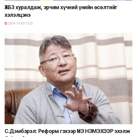
ҮАБЗ хуралдаж, эрчим хүчний үнийн өсөлтийг
хэлэлцэнэ
2024-10-30 13:02
С.Дэмбэрэл: Реформ гэхээр ҮНЭ НЭМЭХЭЭР эхэлж