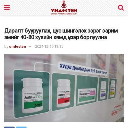
Даралт бууруулах, цус шингэлэх зэрэг зарим
эмийг 40-80 хувийн хямд үнээр борлуулна
by
undesten
2024-12-15 13:15