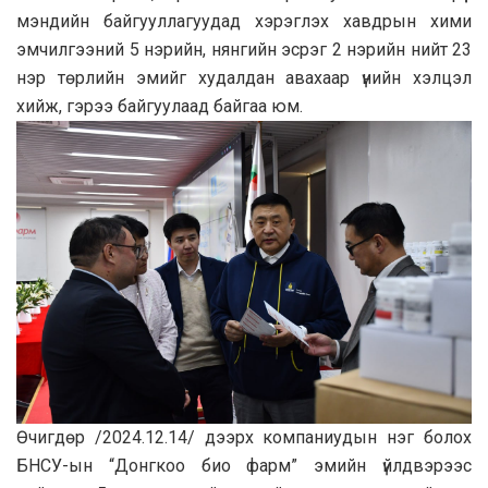
мэндийн байгууллагуудад хэрэглэх хавдрын хими
эмчилгээний 5 нэрийн, нянгийн эсрэг 2 нэрийн нийт 23
нэр төрлийн эмийг худалдан авахаар үнийн хэлцэл
хийж, гэрээ байгуулаад байгаа юм.
Өчигдөр /2024.12.14/ дээрх компаниудын нэг болох
БНСУ-ын “Донгкоо био фарм” эмийн үйлдвэрээс