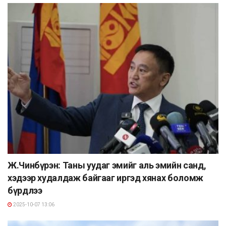
Ж.Чинбүрэн: Таны уудаг эмийг аль эмийн санд,
хэдээр худалдаж байгааг иргэд хянах боломж
бүрдлээ
2025-10-07 13:06