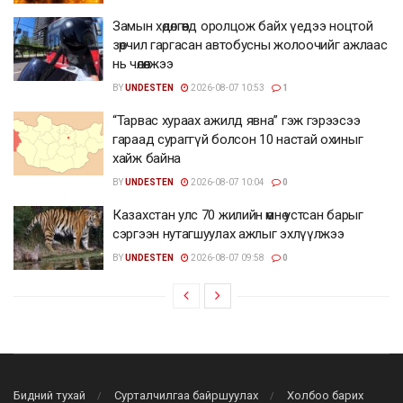
Замын хөдөлгөөнд оролцож байх үедээ ноцтой
зөрчил гаргасан автобусны жолоочийг ажлаас
нь чөлөөлжээ
BY
UNDESTEN
2026-08-07 10:53
1
“Тарвас хураах ажилд явна” гэж гэрээсээ
гараад сураггүй болсон 10 настай охиныг
хайж байна
BY
UNDESTEN
2026-08-07 10:04
0
Казахстан улс 70 жилийн өмнө устсан барыг
сэргээн нутагшуулах ажлыг эхлүүлжээ
BY
UNDESTEN
2026-08-07 09:58
0
Бидний тухай
Сурталчилгаа байршуулах
Холбоо барих