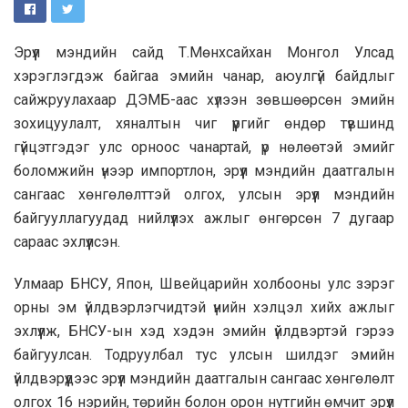
Эрүүл мэндийн сайд Т.Мөнхсайхан Монгол Улсад
хэрэглэгдэж байгаа эмийн чанар, аюулгүй байдлыг
сайжруулахаар ДЭМБ-аас хүлээн зөвшөөрсөн эмийн
зохицуулалт, хяналтын чиг үүргийг өндөр түвшинд
гүйцэтгэдэг улс орноос чанартай, үр нөлөөтэй эмийг
боломжийн үнээр импортлон, эрүүл мэндийн даатгалын
сангаас хөнгөлөлттэй олгох, улсын эрүүл мэндийн
байгууллагуудад нийлүүлэх ажлыг өнгөрсөн 7 дугаар
сараас эхлүүлсэн.
Улмаар БНСУ, Япон, Швейцарийн холбооны улс зэрэг
орны эм үйлдвэрлэгчидтэй үнийн хэлцэл хийх ажлыг
эхлүүлж, БНСУ-ын хэд хэдэн эмийн үйлдвэртэй гэрээ
байгуулсан. Тодруулбал тус улсын шилдэг эмийн
үйлдвэрүүдээс эрүүл мэндийн даатгалын сангаас хөнгөлөлт
олгох 16 нэрийн, төрийн болон орон нутгийн өмчит эрүүл