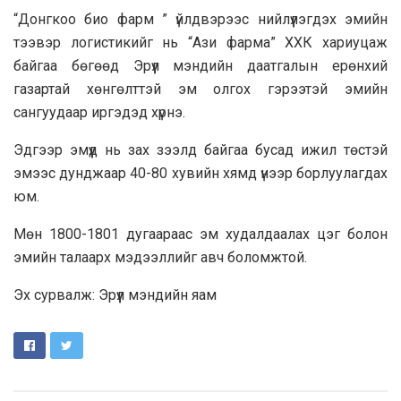
“Донгкоо био фарм ” үйлдвэрээс нийлүүлэгдэх эмийн
тээвэр логистикийг нь “Ази фарма” ХХК хариуцаж
байгаа бөгөөд Эрүүл мэндийн даатгалын ерөнхий
газартай хөнгөлттэй эм олгох гэрээтэй эмийн
сангуудаар иргэдэд хүрнэ.
Эдгээр эмүүд нь зах зээлд байгаа бусад ижил төстэй
эмээс дунджаар 40-80 хувийн хямд үнээр борлуулагдах
юм.
Мөн 1800-1801 дугаараас эм худалдаалах цэг болон
эмийн талаарх мэдээллийг авч боломжтой.
Эх сурвалж: Эрүүл мэндийн яам