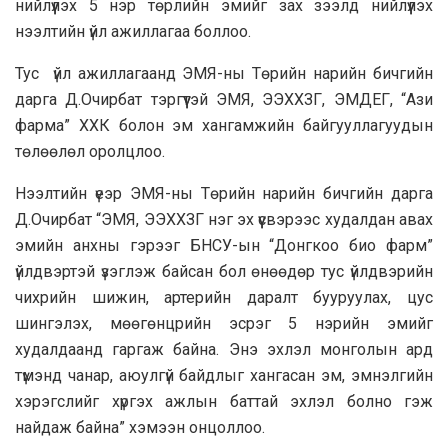
нийлүүлэх 5 нэр төрлийн эмийг зах зээлд нийлүүлэх
нээлтийн үйл ажиллагаа боллоо.
Тус үйл ажиллагаанд ЭМЯ-ны Төрийн нарийн бичгийн
дарга Д.Очирбат тэргүүтэй ЭМЯ, ЭЭХХЗГ, ЭМДЕГ, “Ази
фарма” ХХК болон эм хангамжийн байгууллагуудын
төлөөлөл оролцлоо.
Нээлтийн үеэр ЭМЯ-ны Төрийн нарийн бичгийн дарга
Д.Очирбат “ЭМЯ, ЭЭХХЗГ нэг эх үүсвэрээс худалдан авах
эмийн анхны гэрээг БНСУ-ын “Донгкоо био фарм”
үйлдвэртэй үзэглэж байсан бол өнөөдөр тус үйлдвэрийн
чихрийн шижин, артерийн даралт бууруулах, цус
шингэлэх, мөөгөнцрийн эсрэг 5 нэрийн эмийг
худалдаанд гаргаж байна. Энэ эхлэл монголын ард
түмэнд чанар, аюулгүй байдлыг хангасан эм, эмнэлгийн
хэрэгслийг хүргэх ажлын баттай эхлэл болно гэж
найдаж байна” хэмээн онцоллоо.