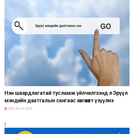
Нэн шаардлагатай тусламж үйлчилгээнд л Эрүүл
мэндийн даатгалын сангаас хөнгөлөлт үзүүлнэ
2025-04-16 10:23
}