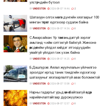
улстөрчдийн бүтээл
BY
UNDESTEN
2026-08-07 14:46
2
Шатахуун олгох мөнгөн дүнгийн хязгаарыг 100
мянган төгрөгт хүргэхээр судалж байна
BY
UNDESTEN
2026-08-07 14:36
0
С.Амарсайхан: Үр төлөө таньдаггүй зэрлэг
амьтанд ч ийм сэтгэхгүй байхгүй. Жинхэнэ
өөрсдөө тийм үйлдэл хийдэг этгээдүүдийн
увайгүй үйлдэл гэж үзэж байна
BY
UNDESTEN
2026-08-07 14:25
0
Б.Дашпүрэв: Аялал жуулчлалын үйлчилгээ
эрхэлдэг иргэд таних тэмдгийн хүрээгээр
шатахууныг хязгаарлалтгүй авах боломжтой
BY
UNDESTEN
2026-08-07 13:58
1
Нарны гадаргыг урьд өмнө байгаагүй өндөр
нарийвчлалтайгаар дүрсжүүлжээ
BY
UNDESTEN
2026-08-07 12:57
0