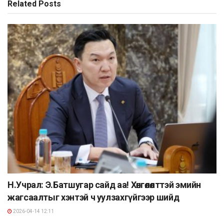
Related
Posts
Н.Учрал: Э.Батшугар сайд аа! Хөнгөлөлттэй эмийн
жагсаалтыг хэнтэй ч уулзахгүйгээр шийд
2026-04-14 12:11