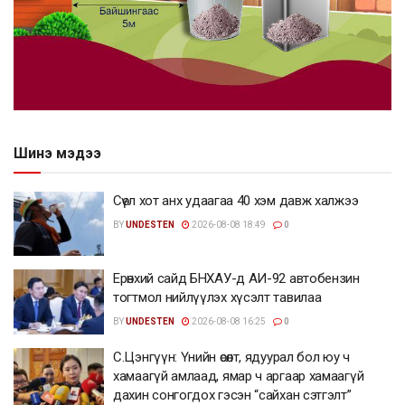
Шинэ мэдээ
Сөүл хот анх удаагаа 40 хэм давж халжээ
BY
UNDESTEN
2026-08-08 18:49
0
Ерөнхий сайд БНХАУ-д АИ-92 автобензин
тогтмол нийлүүлэх хүсэлт тавилаа
BY
UNDESTEN
2026-08-08 16:25
0
С.Цэнгүүн: Үнийн өсөлт, ядуурал бол юу ч
хамаагүй амлаад, ямар ч аргаар хамаагүй
дахин сонгогдох гэсэн “сайхан сэтгэлт”