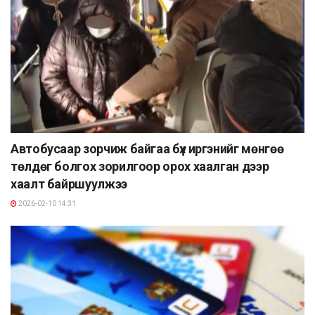
Автобусаар зорчиж байгаа бүх иргэнийг мөнгөө
төлдөг болгох зорилгоор орох хаалган дээр
хаалт байршуулжээ
2026-02-10 14:31