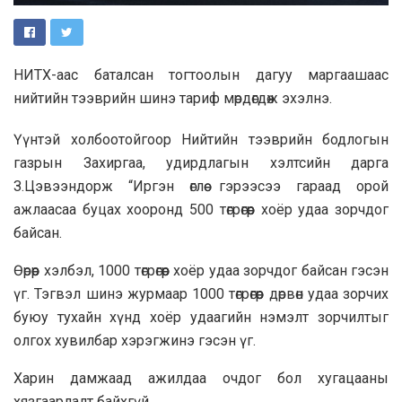
НИТХ-аас баталсан тогтоолын дагуу маргаашаас
нийтийн тээврийн шинэ тариф мөрдөгдөж эхэлнэ.
Үүнтэй холбоотойгоор Нийтийн тээврийн бодлогын
газрын Захиргаа, удирдлагын хэлтсийн дарга
З.Цэвээндорж “Иргэн өглөө гэрээсээ гараад орой
ажлаасаа буцах хооронд 500 төгрөгөөр хоёр удаа зорчдог
байсан.
Өөрөөр хэлбэл, 1000 төгрөгөөр хоёр удаа зорчдог байсан гэсэн
үг. Тэгвэл шинэ журмаар 1000 төгрөгөөр дөрвөн удаа зорчих
буюу тухайн хүнд хоёр удаагийн нэмэлт зорчилтыг
олгох хувилбар хэрэгжинэ гэсэн үг.
Харин дамжаад ажилдаа очдог бол хугацааны
хязгаарлалт байхгүй.