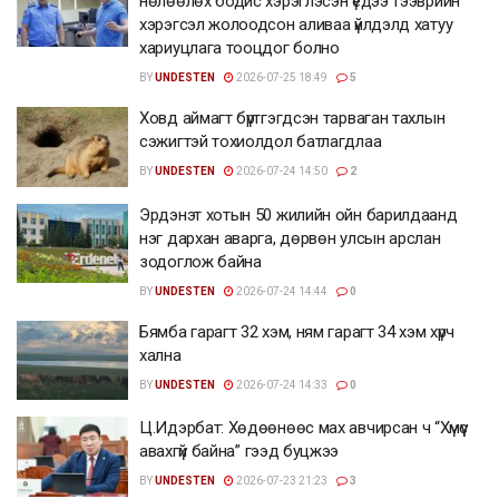
нөлөөлөх бодис хэрэглэсэн үедээ тээврийн
хэрэгсэл жолоодсон аливаа үйлдэлд хатуу
хариуцлага тооцдог болно
BY
UNDESTEN
2026-07-25 18:49
5
Ховд аймагт бүртгэгдсэн тарваган тахлын
сэжигтэй тохиолдол батлагдлаа
BY
UNDESTEN
2026-07-24 14:50
2
Эрдэнэт хотын 50 жилийн ойн барилдаанд
нэг дархан аварга, дөрвөн улсын арслан
зодоглож байна
BY
UNDESTEN
2026-07-24 14:44
0
Бямба гарагт 32 хэм, ням гарагт 34 хэм хүрч
хална
BY
UNDESTEN
2026-07-24 14:33
0
Ц.Идэрбат: Хөдөөнөөс мах авчирсан ч “Хүмүүс
авахгүй байна” гээд буцжээ
BY
UNDESTEN
2026-07-23 21:23
3