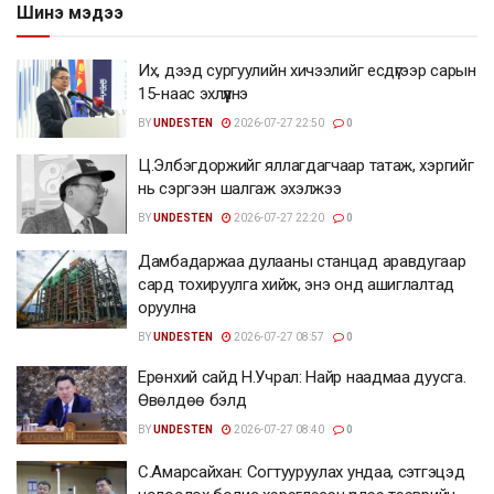
Шинэ мэдээ
Их, дээд сургуулийн хичээлийг есдүгээр сарын
15-наас эхлүүлнэ
BY
UNDESTEN
2026-07-27 22:50
0
Ц.Элбэгдоржийг яллагдагчаар татаж, хэргийг
нь сэргээн шалгаж эхэлжээ
BY
UNDESTEN
2026-07-27 22:20
0
Дамбадаржаа дулааны станцад аравдугаар
сард тохируулга хийж, энэ онд ашиглалтад
оруулна
BY
UNDESTEN
2026-07-27 08:57
0
Ерөнхий сайд Н.Учрал: Найр наадмаа дуусга.
Өвөлдөө бэлд
BY
UNDESTEN
2026-07-27 08:40
0
С.Амарсайхан: Согтууруулах ундаа, сэтгэцэд