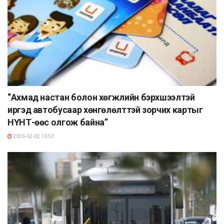
“Ахмад настан болон хөгжлийн бэрхшээлтэй
иргэд автобусаар хөнгөлөлттэй зорчих картыг
НҮНТ-өөс олгож байна”
2026-02-02 10:53