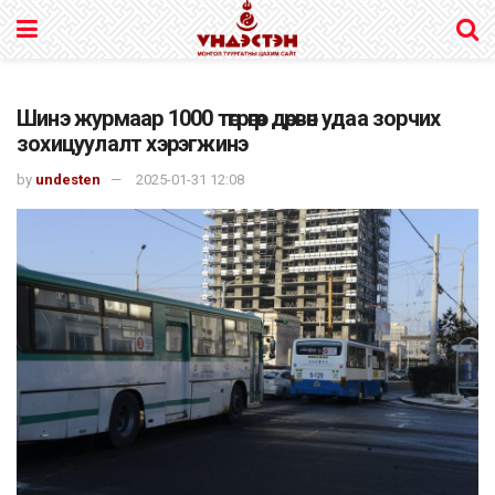
Шинэ журмаар 1000 төгрөгөөр дөрвөн удаа зорчих
зохицуулалт хэрэгжинэ
by
undesten
2025-01-31 12:08