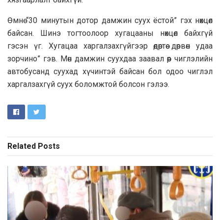
Өмнө “30 минутын дотор дамжин суух ёстой” гэх нөхцөл
байсан. Шинэ тогтоолоор хугацааны нөхцөл байхгүй
гэсэн үг. Хугацаа харгалзахгүйгээр өдөртөө дөрвөн удаа
зорчино” гэв. Мөн дамжин суухдаа заавал өөр чиглэлийн
автобусанд суухад хүчинтэй байсан бол одоо чиглэл
харгалзахгүй суух боломжтой болсон гэлээ.
Related
Posts