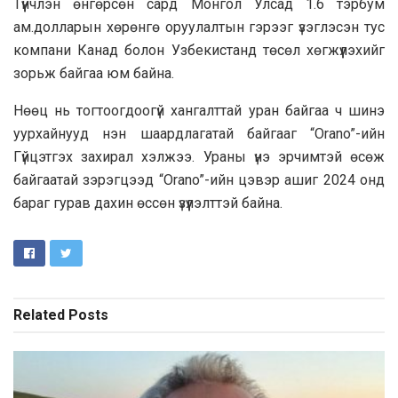
Түүнчлэн өнгөрсөн сард Монгол Улсад 1.6 тэрбум
ам.долларын хөрөнгө оруулалтын гэрээг үзэглэсэн тус
компани Канад болон Узбекистанд төсөл хөгжүүлэхийг
зорьж байгаа юм байна.
Нөөц нь тогтоогдоогүй хангалттай уран байгаа ч шинэ
уурхайнууд нэн шаардлагатай байгааг “Orano”-ийн
Гүйцэтгэх захирал хэлжээ. Ураны үнэ эрчимтэй өсөж
байгаатай зэрэгцээд “Orano”-ийн цэвэр ашиг 2024 онд
бараг гурав дахин өссөн үзүүлэлттэй байна.
Related
Posts