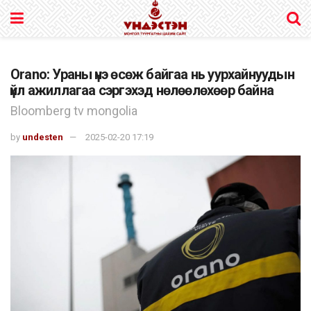
Orano: Ураны үнэ өсөж байгаа нь уурхайнуудын
үйл ажиллагаа сэргэхэд нөлөөлөхөөр байна
Bloomberg tv mongolia
by
undesten
2025-02-20 17:19