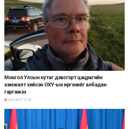
Монгол Улсын нутаг дэвсгэрт цацрагийн
хэмжилт хийсэн ОХУ-ын иргэнийг албадан
гаргажээ
2025-08-27 22:18