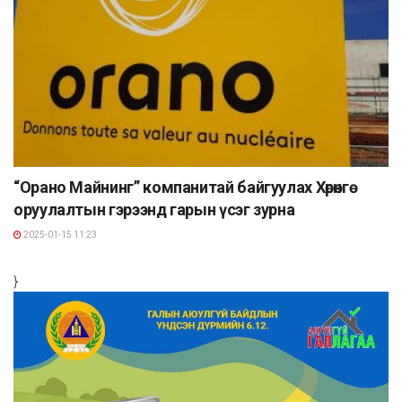
“Орано Майнинг” компанитай байгуулах Хөрөнгө
оруулалтын гэрээнд гарын үсэг зурна
2025-01-15 11:23
}