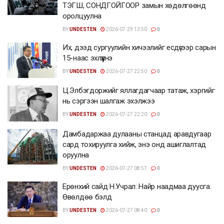
ТЭГШ, СОНДГОЙГООР замын хөдөлгөөнд
оролцуулна
BY
UNDESTEN
2026-07-29 13:50
0
Их, дээд сургуулийн хичээлийг есдүгээр сарын
15-наас эхлүүлнэ
BY
UNDESTEN
2026-07-27 22:50
0
Ц.Элбэгдоржийг яллагдагчаар татаж, хэргийг
нь сэргээн шалгаж эхэлжээ
BY
UNDESTEN
2026-07-27 22:20
0
Дамбадаржаа дулааны станцад аравдугаар
сард тохируулга хийж, энэ онд ашиглалтад
оруулна
BY
UNDESTEN
2026-07-27 08:57
0
Ерөнхий сайд Н.Учрал: Найр наадмаа дуусга.
Өвөлдөө бэлд
BY
UNDESTEN
2026-07-27 08:40
0