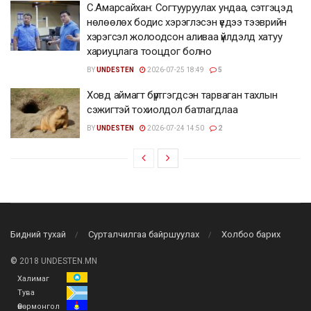
С.Амарсайхан: Согтууруулах ундаа, сэтгэцэд
нөлөөлөх бодис хэрэглэсэн үедээ тээврийн
хэрэгсэл жолоодсон аливаа үйлдэлд хатуу
хариуцлага тооцдог болно
BY
UNDESTEN
2026-07-25 18:49
5
Ховд аймагт бүртгэгдсэн тарваган тахлын
сэжигтэй тохиолдол батлагдлаа
BY
UNDESTEN
2026-07-24 14:50
2
Бидний тухай
Сурталчилгаа байршуулах
Холбоо барих
©
2018 UNDESTEN.MN
Халимаг
Тува
Өвөрмонгол