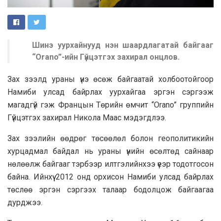
Шинэ уурхайнууд нэн шаардлагатай байгааг
“Orano”-ийн Гүйцэтгэх захирал онцлов.
Зах зээлд ураны үнэ өсөж байгаатай холбоотойгоор
Намиби улсад байрлах уурхайгаа эргэн сэргээж
магадгүй гэж Францын Төрийн өмчит “Orano” группийн
Гүйцэтгэх захирал Никола Маас мэдэгдлээ.
Зах зээлийн өөдрөг төсөөлөл болон геополитикийн
хурцадмал байдал нь ураны үнийн өсөлтөд сайнаар
нөлөөлж байгааг тэрбээр илтгэлийнхээ үеэр тодотгосон
байна. Ийнхүү 2012 онд орхисон Намиби улсад байрлах
төслөө эргэн сэргээх талаар бодолцож байгаагаа
дурджээ.