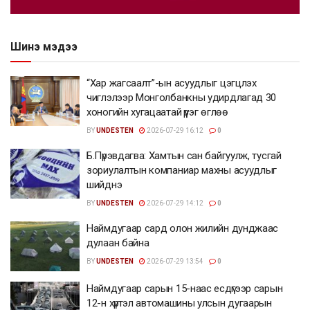
Шинэ мэдээ
“Хар жагсаалт”-ын асуудлыг цэгцлэх
чиглэлээр Монголбанкны удирдлагад 30
хоногийн хугацаатай үүрэг өглөө
BY
UNDESTEN
2026-07-29 16:12
0
Б.Пүрэвдагва: Хамтын сан байгуулж, тусгай
зориулалтын компаниар махны асуудлыг
шийднэ
BY
UNDESTEN
2026-07-29 14:12
0
Наймдугаар сард олон жилийн дунджаас
дулаан байна
BY
UNDESTEN
2026-07-29 13:54
0
Наймдугаар сарын 15-наас есдүгээр сарын
12-н хүртэл автомашины улсын дугаарын