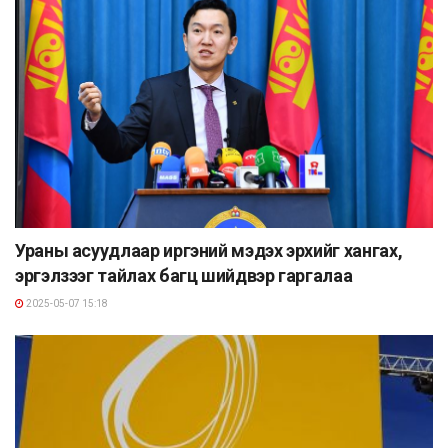
Ураны асуудлаар иргэний мэдэх эрхийг хангах,
эргэлзээг тайлах багц шийдвэр гаргалаа
2025-05-07 15:18