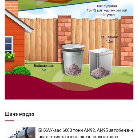
Шинэ мэдээ
БНХАУ-аас 6000 тонн АИ92, АИ95 автобензин
авах тохиролцоонд хүрсэн, маргаашаас