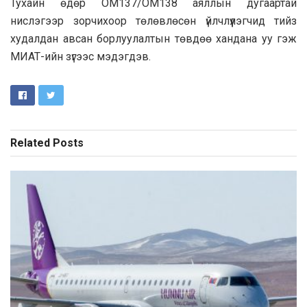
Тухайн өдөр ОМ137/ОМ138 аяллын дугаартай
нислэгээр зорчихоор төлөвлөсөн үйлчлүүлэгчид тийз
худалдан авсан борлуулалтын төвдөө хандана уу гэж
МИАТ-ийн зүгээс мэдэгдэв.
Related
Posts