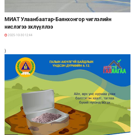
МИАТ Улаанбаатар-Баянхонгор чиглэлийн
нислэгээ эхлүүллээ
2025-10-30 12:44
}