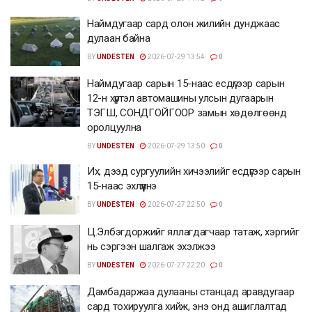
Наймдугаар сард олон жилийн дунджаас
дулаан байна
BY
UNDESTEN
2026-07-29 13:54
0
Наймдугаар сарын 15-наас есдүгээр сарын
12-н хүртэл автомашины улсын дугаарын
ТЭГШ, СОНДГОЙГООР замын хөдөлгөөнд
оролцуулна
BY
UNDESTEN
2026-07-29 13:50
0
Их, дээд сургуулийн хичээлийг есдүгээр сарын
15-наас эхлүүлнэ
BY
UNDESTEN
2026-07-27 22:50
0
Ц.Элбэгдоржийг яллагдагчаар татаж, хэргийг
нь сэргээн шалгаж эхэлжээ
BY
UNDESTEN
2026-07-27 22:20
0
Дамбадаржаа дулааны станцад аравдугаар
сард тохируулга хийж, энэ онд ашиглалтад