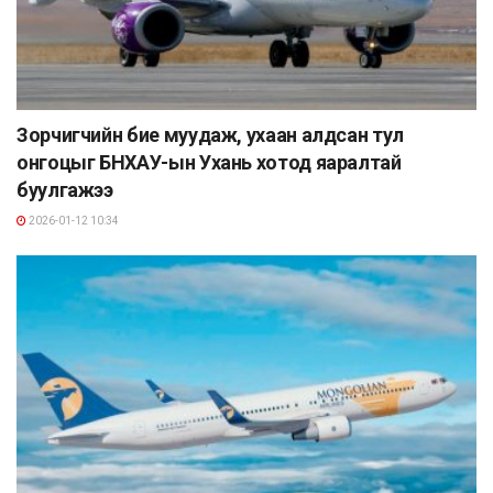
Зорчигчийн бие муудаж, ухаан алдсан тул
онгоцыг БНХАУ-ын Ухань хотод яаралтай
буулгажээ
2026-01-12 10:34