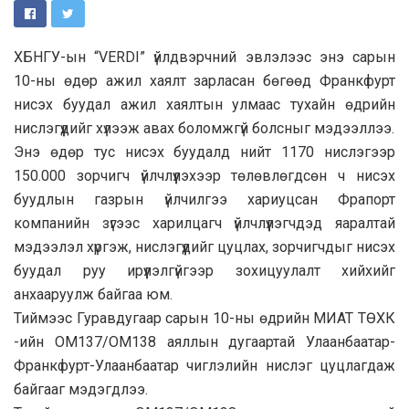
ХБНГУ-ын “VERDI” үйлдвэрчний эвлэлээс энэ сарын
10-ны өдөр ажил хаялт зарласан бөгөөд Франкфурт
нисэх буудал ажил хаялтын улмаас тухайн өдрийн
нислэгүүдийг хүлээж авах боломжгүй болсныг мэдээллээ.
Энэ өдөр тус нисэх буудалд нийт 1170 нислэгээр
150.000 зорчигч үйлчлүүлэхээр төлөвлөгдсөн ч нисэх
буудлын газрын үйлчилгээ хариуцсан Фрапорт
компанийн зүгээс харилцагч үйлчлүүлэгчдэд яаралтай
мэдээлэл хүргэж, нислэгүүдийг цуцлах, зорчигчдыг нисэх
буудал руу ирүүлэлгүйгээр зохицуулалт хийхийг
анхааруулж байгаа юм.
Тиймээс Гуравдугаар сарын 10-ны өдрийн МИАТ ТӨХК
-ийн ОМ137/ОМ138 аяллын дугаартай Улаанбаатар-
Франкфурт-Улаанбаатар чиглэлийн нислэг цуцлагдаж
байгааг мэдэгдлээ.