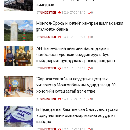
ачигдана
BY
UNDESTEN
2026-07-30 14:40
0
Монгол-Оросын хилийг хамтран шалгах ажил
үргэлжилж байна
BY
UNDESTEN
2026-07-30 12:28
0
АН: Баян-Өлгий аймгийн Засаг даргыг
чөлөөлсөн Ерөнхий сайдын хууль бус
шийдвэрийг цуцлуулахаар шүүхэд хандана
BY
UNDESTEN
2026-07-30 12:12
0
“Хар жагсаалт”-ын асуудлыг цэгцлэх
чиглэлээр Монголбанкны удирдлагад 30
хоногийн хугацаатай үүрэг өглөө
BY
UNDESTEN
2026-07-29 16:12
0
Б.Пүрэвдагва: Хамтын сан байгуулж, тусгай
зориулалтын компаниар махны асуудлыг
шийднэ
BY
UNDESTEN
2026-07-29 14:12
0