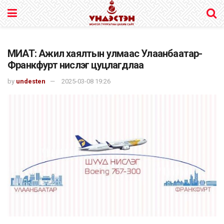
МИАТ: Ажил хаялтын улмаас Улаанбаатар-
Франкфурт нислэг цуцлагдлаа
by
undesten
2025-03-08 19:26