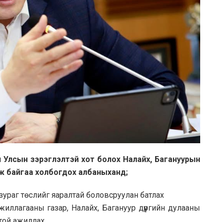
Улсын зэрэглэлтэй хот болох Налайх, Багануурын
ж байгаа холбогдох албаныханд;
 зураг төслийг яаралтай боловсруулан батлах
жиллагааны газар, Налайх, Багануур дүүргийн дулааны
той ажиллах