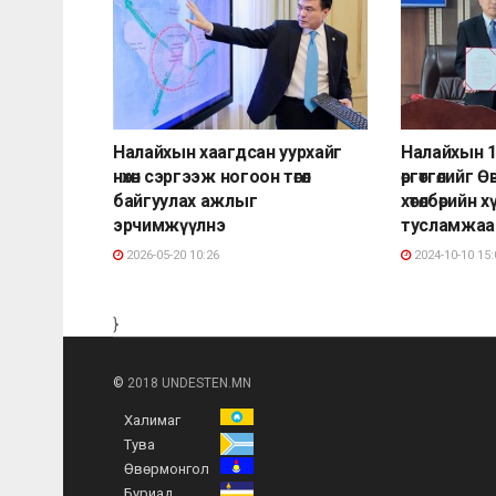
Налайхын хаагдсан уурхайг
Налайхын 1
нөхөн сэргээж ногоон төгөл
өргөтгөлийг 
байгуулах ажлыг
хөтөлбөрийн
эрчимжүүлнэ
тусламжаа
2026-05-20 10:26
2024-10-10 15:
}
©
2018 UNDESTEN.MN
Халимаг
Тува
Өвөрмонгол
Буриад