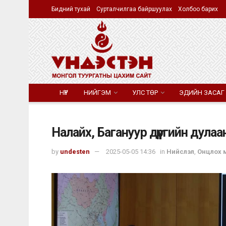
Бидний тухай
Сурталчилгаа байршуулах
Холбоо барих
НҮҮР
НИЙГЭМ
УЛС ТӨР
ЭДИЙН ЗАСАГ
Налайх, Багануур дүүргийн дула
by
undesten
2025-05-05 14:36
in
Нийслэл
,
Онцлох 