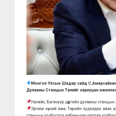
Монгол Улсын Шадар сайд С.Амарсайхан 
Дулааны Станцын Төслийг хариуцан ажилла
Налайх, Багануур дүүргийн дулааны станцын
Эрчим хүчний яам, Төрийн худалдан авах а
станцын холбогдох албаныхан уялдаа холбоо