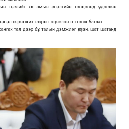
цын төслийг хүн амын өсөлтийн тооцоонд үндэслэн
 төсөл хэрэгжих газрыг эцэслэн тогтоож батлах
ангах тал дээр бүх талын дэмжлэг үзүүлэн, шат шатанд