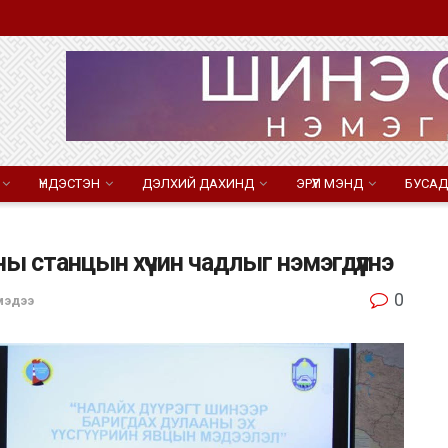
ҮНДЭСТЭН
ДЭЛХИЙ ДАХИНД
ЭРҮҮЛ МЭНД
БУСАД
аны станцын хүчин чадлыг нэмэгдүүлнэ
0
мэдээ