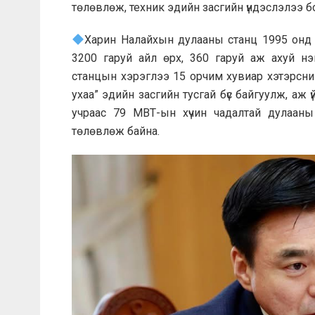
төлөвлөж, техник эдийн засгийн үндэслэлээ б
Харин Налайхын дулааны станц 1995 онд 
3200 гаруй айл өрх, 360 гаруй аж ахуй н
станцын хэрэглээ 15 орчим хувиар хэтэрсни
ухаа” эдийн засгийн тусгай бүс байгуулж, аж 
учраас 79 МВТ-ын хүчин чадалтай дулааны 
төлөвлөж байна.