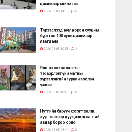
цахимаар хийнэ гэв
2026-08-05 14:10
0
Түрээслээд өмчлөх орон сууцны
бүртгэл 100 хувь цахимаар
явагдана
2026-08-05 10:58
1
Японы хэт халалтыг
тэсвэрлэлгүй амьтны
хүрээлэнгийн гурван эрслэн
үхжээ
2026-08-05 10:49
0
Нутгийн баруун хэсэгт халж,
зүүн хэсгээр дуу цахилгаантай
аадар бороо орно
2026-08-05 08:44
0