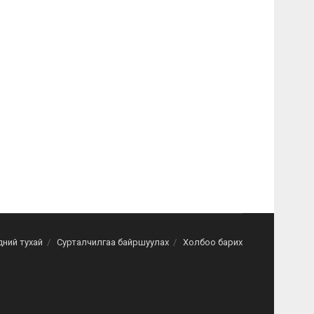
дний тухай
Сурталчилгаа байршуулах
Холбоо барих