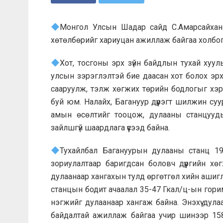
Монгол Улсын Шадар сайд С.Амарсайхан 
хөтөлбөрийг хариуцан ажиллаж байгаа холбог
Хот, тосгоны эрх зүйн байдлын тухай хуул
улсын зэрэглэлтэй бие даасан хот болох эрх
сааруулж, тэлж хөгжих төрийн бодлогыг хэр
буй юм. Налайх, Багануур дүүрэгт шилжин су
амын өсөлтийг тооцож, дулааны станцуудын
зайлшгүй шаардлага үүсээд байна.
Тухайлбал Багануурын дулааны станц 19
зориулалтаар баригдсан боловч дүүргийн хө
дулаанаар хангахын тулд өргөтгөл хийн аши
станцын бодит ачаалал 35-47 Гкал/ц-ын горим
нэгжийг дулаанаар хангаж байна. Энэхүү ду
байдалтай ажиллаж байгаа учир шинээр 158