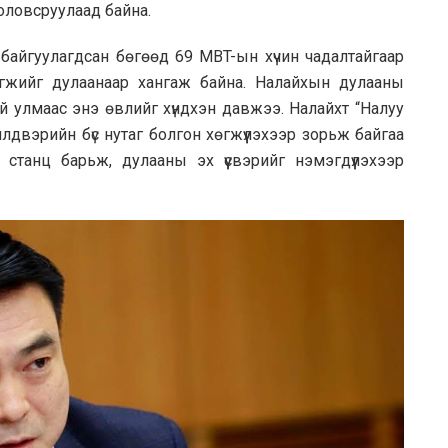
оловсруулаад байна.
байгуулагдсан бөгөөд 69 MBT-ын хүчин чадалтайгаар
эгжийг дулаанаар хангаж байна. Налайхын дулааны
й улмаас энэ өвлийг хүндхэн давжээ. Налайхт “Налуу
үйлдвэрийн бүс нутаг болгон хөгжүүлэхээр зорьж байгаа
станц барьж, дулааны эх үүсвэрийг нэмэгдүүлэхээр