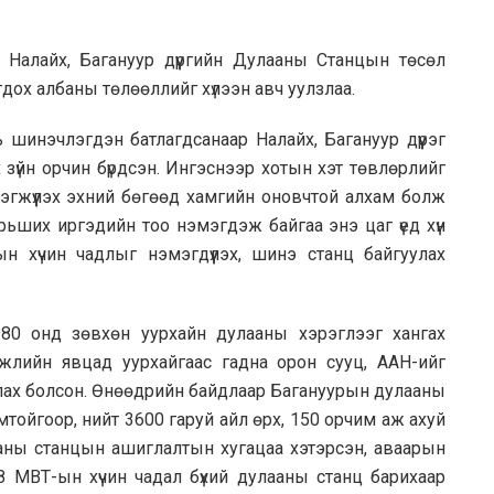
Налайх, Багануур дүүргийн Дулааны Станцын төсөл
дох албаны төлөөллийг хүлээн авч уулзлаа.
ь шинэчлэгдэн батлагдсанаар Налайх, Багануур дүүрэг
 зүйн орчин бүрдсэн. Ингэснээр хотын хэт төвлөрлийг
эгжүүлэх эхний бөгөөд хамгийн оновчтой алхам болж
урьших иргэдийн тоо нэмэгдэж байгаа энэ цаг үед хүн
 хүчин чадлыг нэмэгдүүлэх, шинэ станц байгуулах
80 онд зөвхөн уурхайн дулааны хэрэглээг хангах
гжлийн явцад уурхайгаас гадна орон сууц, ААН-ийг
глах болсон. Өнөөдрийн байдлаар Багануурын дулааны
тойгоор, нийт 3600 гаруй айл өрх, 150 орчим аж ахуй
лааны станцын ашиглалтын хугацаа хэтэрсэн, аваарын
 МВТ-ын хүчин чадал бүхий дулааны станц барихаар