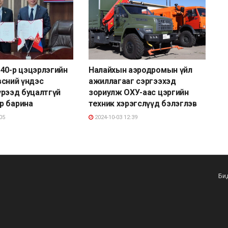
40-р цэцэрлэгийн
Налайхын аэродромын үйл
Өвсний үндэс
ажиллагааг сэргээхэд
 хүрээд буцалтгүй
зориулж ОХУ-аас цэргийн
р барина
техник хэрэгслүүд бэлэглэв
05
2024-10-03 12:39
Би