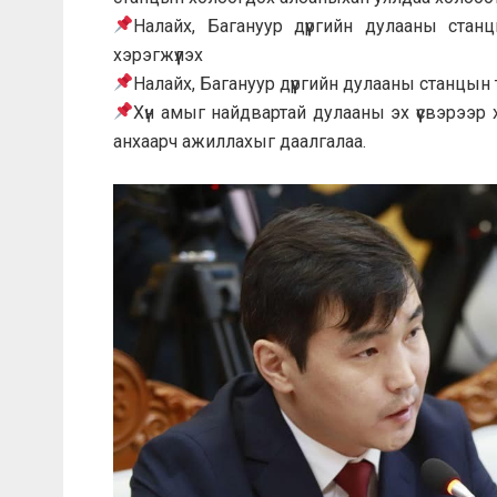
Налайх, Багануур дүүргийн дулааны стан
хэрэгжүүлэх
Налайх, Багануур дүүргийн дулааны станцын
Хүн амыг найдвартай дулааны эх үүсвэрээр х
анхаарч ажиллахыг даалгалаа.