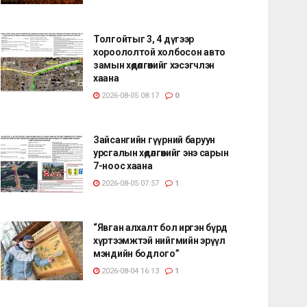
Толгойтыг 3, 4 дүгээр
хороололтой холбосон авто
замын хөдөлгөөнийг хэсэгчлэн
хаана
2026-08-05 08:17
0
Зайсангийн гүүрний баруун
урсгалын хөдөлгөөнийг энэ сарын
7-ноос хаана
2026-08-05 07:57
1
“Явган алхалт бол иргэн бүрд
хүртээмжтэй нийгмийн эрүүл
мэндийн бодлого”
2026-08-04 16:13
1