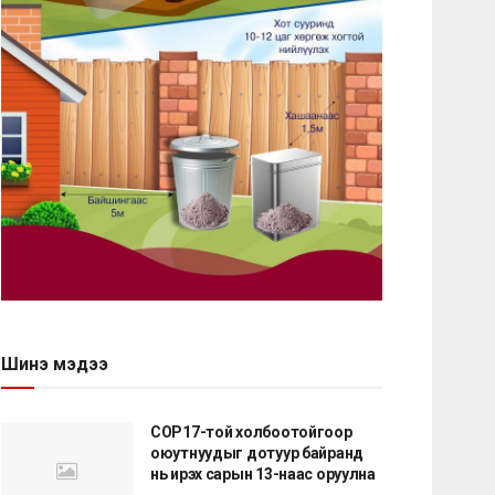
Шинэ мэдээ
COP17-той холбоотойгоор
оюутнуудыг дотуур байранд
нь ирэх сарын 13-наас оруулна