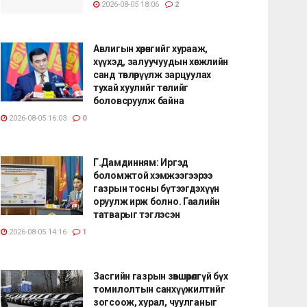
2026-08-05 18:06
2
Авлигын хөрөнгийг хурааж,
хүүхэд, залуучуудын хөгжлийн
санд төвлөрүүлж зарцуулах
тухай хуулийг төслийг
боловсруулж байна
2026-08-05 16:03
0
Г.Дамдинням: Иргэд
боломжтой хэмжээгээрээ
газрын тосны бүтээгдэхүүн
оруулж ирж болно. Гаалийн
татварыг тэглэсэн
2026-08-05 14:16
1
Засгийн газрын зөвшөөрөлгүй бүх
томилолтын санхүүжилтийг
зогсоож, хурал, чуулганыг