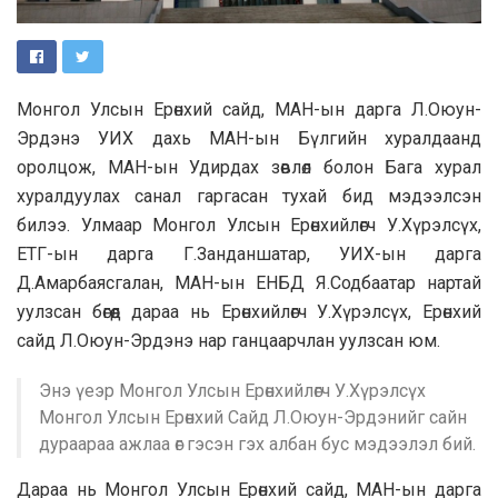
Монгол Улсын Ерөнхий сайд, МАН-ын дарга Л.Оюун-
Эрдэнэ УИХ дахь МАН-ын Бүлгийн хуралдаанд
оролцож, МАН-ын Удирдах зөвлөл болон Бага хурал
хуралдуулах санал гаргасан тухай бид мэдээлсэн
билээ. Улмаар Монгол Улсын Ерөнхийлөгч У.Хүрэлсүх,
ЕТГ-ын дарга Г.Занданшатар, УИХ-ын дарга
Д.Амарбаясгалан, МАН-ын ЕНБД Я.Содбаатар нартай
уулзсан бөгөөд дараа нь Ерөнхийлөгч У.Хүрэлсүх, Ерөнхий
сайд Л.Оюун-Эрдэнэ нар ганцаарчлан уулзсан юм.
Энэ үеэр Монгол Улсын Ерөнхийлөгч У.Хүрэлсүх
Монгол Улсын Ерөнхий Сайд Л.Оюун-Эрдэнийг сайн
дураараа ажлаа өг гэсэн гэх албан бус мэдээлэл бий.
Дараа нь Монгол Улсын Ерөнхий сайд, МАН-ын дарга