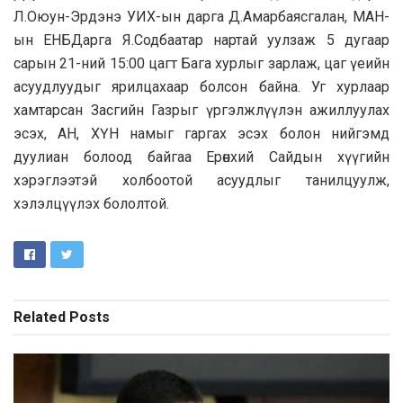
Л.Оюун-Эрдэнэ УИХ-ын дарга Д.Амарбаясгалан, МАН-
ын ЕНБДарга Я.Содбаатар нартай уулзаж 5 дугаар
сарын 21-ний 15:00 цагт Бага хурлыг зарлаж, цаг үеийн
асуудлуудыг ярилцахаар болсон байна. Уг хурлаар
хамтарсан Засгийн Газрыг үргэлжлүүлэн ажиллуулах
эсэх, АН, ХҮН намыг гаргах эсэх болон нийгэмд
дуулиан болоод байгаа Ерөнхий Сайдын хүүгийн
хэрэглээтэй холбоотой асуудлыг танилцуулж,
хэлэлцүүлэх бололтой.
Related
Posts