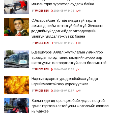
мянган төгрөгт хүргэхээр судалж байна
BY
UNDESTEN
2026-08-07 14:36
0
С.Амарсайхан: Үр төлөө таньдаггүй зэрлэг
амьтанд ч ийм сэтгэхгүй байхгүй. Жинхэнэ
өөрсдөө тийм үйлдэл хийдэг этгээдүүдийн
увайгүй үйлдэл гэж үзэж байна
BY
UNDESTEN
2026-08-07 14:25
0
Б.Дашпүрэв: Аялал жуулчлалын үйлчилгээ
эрхэлдэг иргэд таних тэмдгийн хүрээгээр
шатахууныг хязгаарлалтгүй авах боломжтой
BY
UNDESTEN
2026-08-07 13:58
1
Нарны гадаргыг урьд өмнө байгаагүй өндөр
нарийвчлалтайгаар дүрсжүүлжээ
BY
UNDESTEN
2026-08-07 12:57
0
Замын хөдөлгөөнд оролцож байх үедээ ноцтой
зөрчил гаргасан автобусны жолоочийг ажлаас
нь чөлөөлжээ