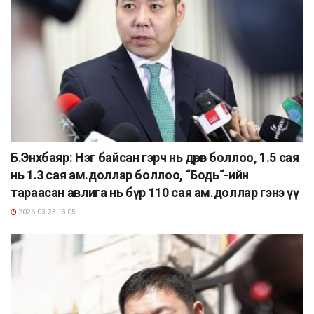
Б.Энхбаяр: Нэг байсан гэрч нь дөрөв боллоо, 1.5 сая
нь 1.3 сая ам.доллар боллоо, “Бодь“-ийн
тараасан авлига нь бүр 110 сая ам.доллар гэнэ үү
2026-03-23 13:05