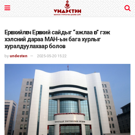
Ерөнхийлөгч Ерөнхий сайдыг “ажлаа өг” гэж
хэлсний дараа МАН-ын бага хурлыг
хуралдуулахаар болов
by
undesten
2025-05-20 15:22