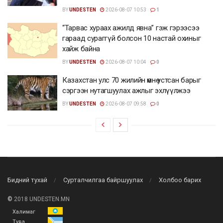
BY
UNDESTEN
2026-08-07 10:53
1
“Тарвас хураах ажилд явна” гэж гэрээсээ
гараад сураггүй болсон 10 настай охиныг
хайж байна
BY
UNDESTEN
2026-08-07 10:04
0
Казахстан улс 70 жилийн өмнө устсан барыг
сэргээн нутагшуулах ажлыг эхлүүлжээ
BY
UNDESTEN
2026-08-07 09:58
0
Бидний тухай
Сурталчилгаа байршуулах
Холбоо барих
©
2018 UNDESTEN.MN
Халимаг
Тува