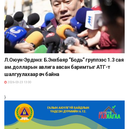
Л.Оюун-Эрдэнэ: Б.Энхбаяр “Бодь” группээс 1.3 сая
ам.долларын авлига авсан баримтыг АТГ-т
шалгуулахаар өгч байна
2026-03-23 13:00
}