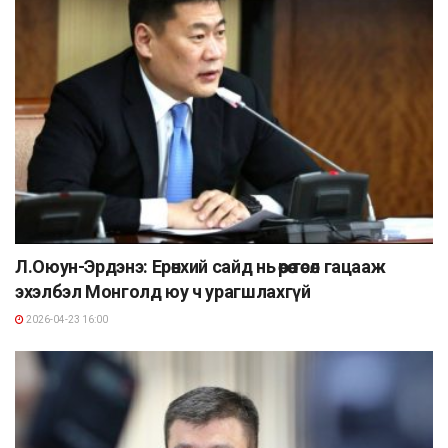
Л.Оюун-Эрдэнэ: Ерөнхий сайд нь өөрөө төсөл гацааж
эхэлбэл Монголд юу ч урагшлахгүй
2026-04-23 16:00