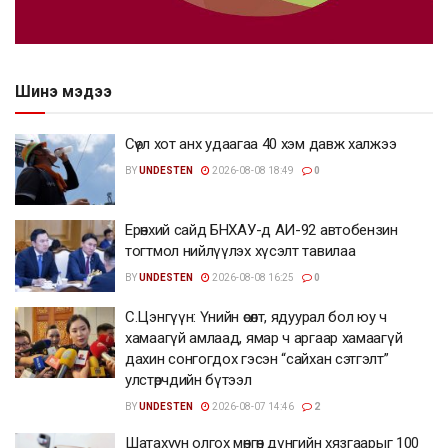
Шинэ мэдээ
Сөүл хот анх удаагаа 40 хэм давж халжээ
BY
UNDESTEN
2026-08-08 18:49
0
Ерөнхий сайд БНХАУ-д АИ-92 автобензин
тогтмол нийлүүлэх хүсэлт тавилаа
BY
UNDESTEN
2026-08-08 16:25
0
С.Цэнгүүн: Үнийн өсөлт, ядуурал бол юу ч
хамаагүй амлаад, ямар ч аргаар хамаагүй
дахин сонгогдох гэсэн “сайхан сэтгэлт”
улстөрчдийн бүтээл
BY
UNDESTEN
2026-08-07 14:46
2
Шатахуун олгох мөнгөн дүнгийн хязгаарыг 100