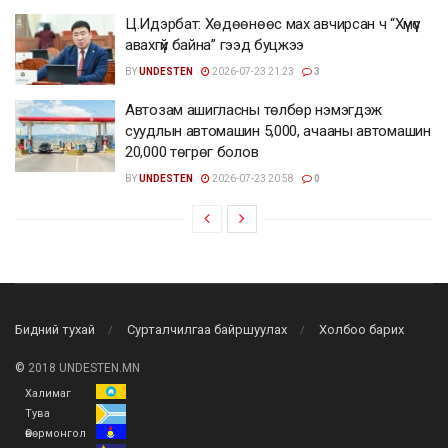
Ц.Идэрбат: Хөдөөнөөс мах авчирсан ч “Хүмүүс
авахгүй байна” гээд буцжээ
BY
UNDESTEN
2026-07-23 21:23
3
Автозам ашигласны төлбөр нэмэгдэж
суудлын автомашин 5,000, ачааны автомашин
20,000 төгрөг болов
BY
UNDESTEN
2026-07-23 20:58
0
Бидний тухай
Сурталчилгаа байршуулах
Холбоо барих
©
2018 UNDESTEN.MN
Халимаг
Тува
Өвөрмонгол