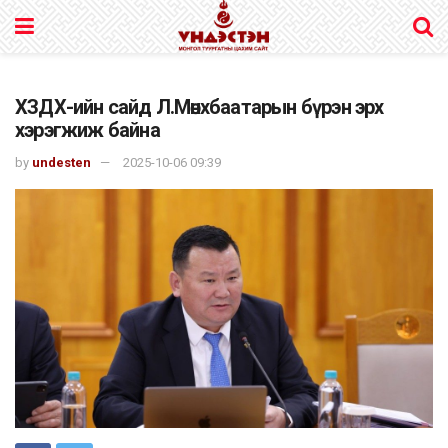
ХЗДХ-ийн сайд Л.Мөнхбаатарын бүрэн эрх
хэрэгжиж байна
by
undesten
2025-10-06 09:39