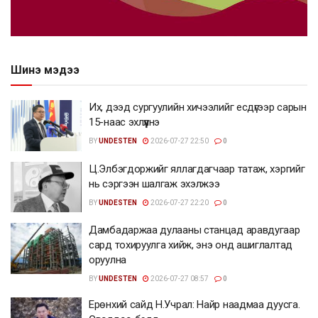
Шинэ мэдээ
Их, дээд сургуулийн хичээлийг есдүгээр сарын
15-наас эхлүүлнэ
BY
UNDESTEN
2026-07-27 22:50
0
Ц.Элбэгдоржийг яллагдагчаар татаж, хэргийг
нь сэргээн шалгаж эхэлжээ
BY
UNDESTEN
2026-07-27 22:20
0
Дамбадаржаа дулааны станцад аравдугаар
сард тохируулга хийж, энэ онд ашиглалтад
оруулна
BY
UNDESTEN
2026-07-27 08:57
0
Ерөнхий сайд Н.Учрал: Найр наадмаа дуусга.