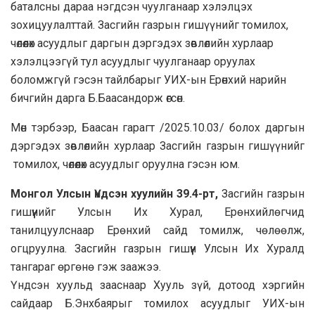
баталсны дараа нэгдсэн чуулганаар хэлэлцэх
зохицуулалттай. Засгийн газрын гишүүнийг томилох,
чөлөөлөх асуудлыг даргын дэргэдэх зөвлөлийн хурлаар
хэлэлцээгүй тул асуудлыг чуулганаар оруулах
боломжгүй гэсэн тайлбарыг УИХ-ын Ерөнхий нарийн
бичгийн дарга Б.Баасандорж өгсөн.
Мөн тэрбээр, Баасан гарагт /2025.10.03/ болох даргын
дэргэдэх зөвлөлийн хурлаар Засгийн газрын гишүүнийг
томилох, чөлөөлөх асуудлыг оруулна гэсэн юм.
Монгол Улсын
Үндсэн хуулийн 39.4-рт,
Засгийн газрын
гишүүнийг Улсын Их Хурал, Ерөнхийлөгчид
танилцуулснаар Ерөнхий сайд томилж, чөлөөлж,
огцруулна. Засгийн газрын гишүүн Улсын Их Хуралд
тангараг өргөнө гэж заажээ.
Үндсэн хуульд зааснаар Хууль зүй, дотоод хэргийн
сайдаар Б.Энхбаярыг томилох асуудлыг УИХ-ын