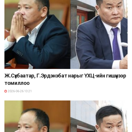
Ж.Сүхбаатар, Г.Эрдэнэбат нарыг ҮХЦ-ийн гишүүнээр
томиллоо
2026-06-26 13:21