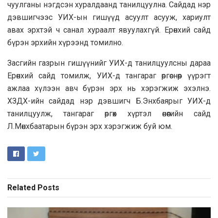
чуулганы нэгдсэн хуралдаанд танилцуулна. Сайдад нэр
дэвшигчээс УИХ-ын гишүүд асуулт асууж, хариулт
авах эрхтэй ч санал хураалт явуулахгүй. Ерөнхий сайд
бүрэн эрхийн хүрээнд томилно.
Засгийн газрын гишүүнийг УИХ-д танилцуулсны дараа
Ерөнхий сайд томилж, УИХ-д тангараг өргөснөөр үүрэгт
ажлаа хүлээн авч бүрэн эрх нь хэрэгжиж эхэлнэ.
ХЗДХ-ийн сайдад нэр дэвшигч Б.Энхбаярыг УИХ-д
танилцуулж, тангараг өргөх хүртэл өнөөгийн сайд
Л.Мөнхбаатарын бүрэн эрх хэрэгжиж буй юм.
Related
Posts