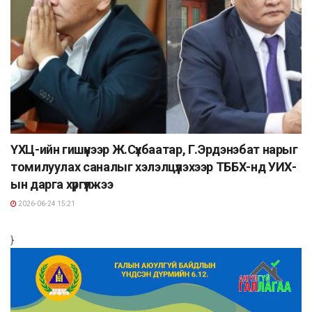
ҮХЦ-ийн гишүүнээр Ж.Сүхбаатар, Г.Эрдэнэбат нарыг
томилуулах саналыг хэлэлцүүлэхээр ТББХ-нд УИХ-
ын дарга хүргүүлжээ
2026-06-24 15:21
}