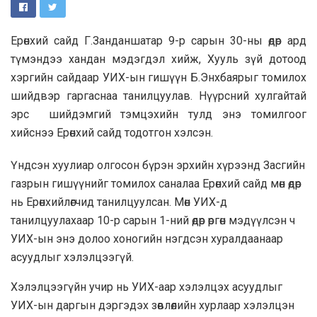
Ерөнхий сайд Г.Занданшатар 9-р сарын 30-ны өдөр ард
түмэндээ хандан мэдэгдэл хийж, Хууль зүй дотоод
хэргийн сайдаар УИХ-ын гишүүн Б.Энхбаярыг томилох
шийдвэр гаргаснаа танилцуулав. Нүүрсний хулгайтай
эрс шийдэмгий тэмцэхийн тулд энэ томилгоог
хийснээ Ерөнхий сайд тодотгон хэлсэн.
Үндсэн хуулиар олгосон бүрэн эрхийн хүрээнд Засгийн
газрын гишүүнийг томилох саналаа Ерөнхий сайд мөн өдөр
нь Ерөнхийлөгчид танилцуулсан. Мөн УИХ-д
танилцуулахаар 10-р сарын 1-ний өдөр өргөн мэдүүлсэн ч
УИХ-ын энэ долоо хоногийн нэгдсэн хуралдаанаар
асуудлыг хэлэлцээгүй.
Хэлэлцээгүйн учир нь УИХ-аар хэлэлцэх асуудлыг
УИХ-ын даргын дэргэдэх зөвлөлийн хурлаар хэлэлцэн