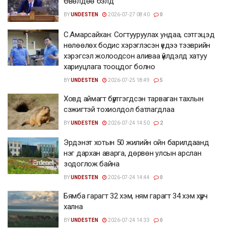
Өвөлдөө бэлд
BY
UNDESTEN
2026-07-27 08:40
0
С.Амарсайхан: Согтууруулах ундаа, сэтгэцэд
нөлөөлөх бодис хэрэглэсэн үедээ тээврийн
хэрэгсэл жолоодсон аливаа үйлдэлд хатуу
хариуцлага тооцдог болно
BY
UNDESTEN
2026-07-25 18:49
5
Ховд аймагт бүртгэгдсэн тарваган тахлын
сэжигтэй тохиолдол батлагдлаа
BY
UNDESTEN
2026-07-24 14:50
2
Эрдэнэт хотын 50 жилийн ойн барилдаанд
нэг дархан аварга, дөрвөн улсын арслан
зодоглож байна
BY
UNDESTEN
2026-07-24 14:44
0
Бямба гарагт 32 хэм, ням гарагт 34 хэм хүрч
хална
BY
UNDESTEN
2026-07-24 14:33
0