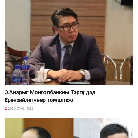
Э.Анарыг Монголбанкны Тэргүүн дэд
Ерөнхийлөгчөөр томиллоо
2026-07-02 15:12